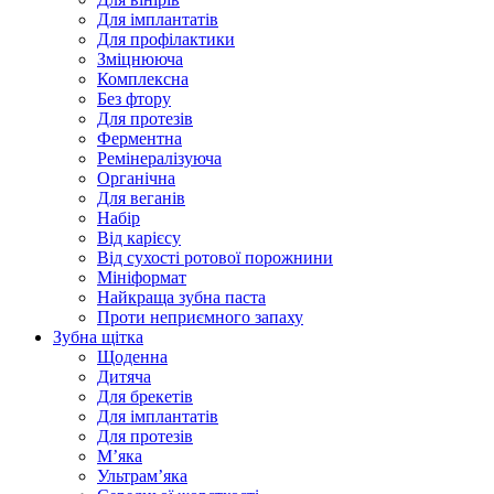
Для імплантатів
Для профілактики
Зміцнююча
Комплексна
Без фтору
Для протезів
Ферментна
Ремінералізуюча
Органічна
Для веганів
Набір
Від карієсу
Від сухості ротової порожнини
Мініформат
Найкраща зубна паста
Проти неприємного запаху
Зубна щітка
Щоденна
Дитяча
Для брекетів
Для імплантатів
Для протезів
Мʼяка
Ультрамʼяка