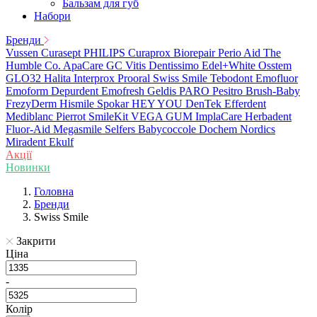
Бальзам для губ
Набори
Бренди
Vussen
Curasept
PHILIPS
Curaprox
Biorepair
Perio Aid
The
Humble Co.
ApaCare
GC
Vitis
Dentissimo
Edel+White
Osstem
GLO32
Halita
Interprox
Prooral
Swiss Smile
Tebodont
Emofluor
Emoform
Depurdent
Emofresh
Geldis
PARO
Pesitro
Brush-Baby
FrezyDerm
Hismile
Spokar
HEY YOU
DenTek
Efferdent
Mediblanc
Pierrot
SmileKit
VEGA
GUM
ImplaCare
Herbadent
Fluor-Aid
Megasmile
Selfers
Babycoccole
Dochem
Nordics
Miradent
Ekulf
Акції
Новинки
Головна
Бренди
Swiss Smile
Закрити
Ціна
-
Колір