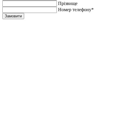
Прiзвище
Номер телефону*