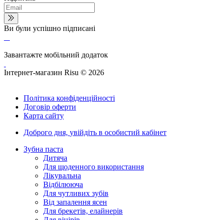
Ви були успішно підписані
Завантажте мобільний додаток
Інтернет-магазин Risu © 2026
Політика конфіденційності
Договір оферти
Карта сайту
Доброго дня,
увійдіть в особистий кабінет
Зубна паста
Дитяча
Для щоденного використання
Лікувальна
Відбілююча
Для чутливих зубів
Від запалення ясен
Для брекетів, елайнерів
Для вінірів