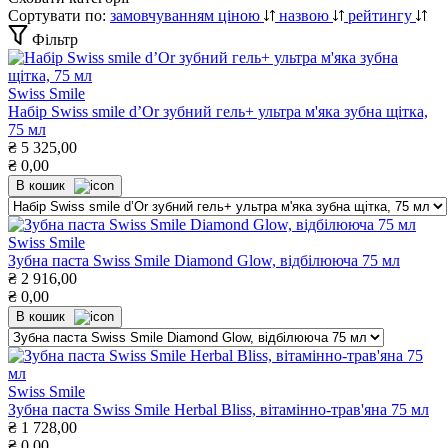
Сортувати по:
замовчуванням
ціною
назвою
рейтингу
Фільтр
Swiss Smile
Набір Swiss smile d’Or зубний гель+ ультра м'яка зубна щітка,
75 мл
₴
5 325,00
₴
0,00
В кошик
Swiss Smile
Зубна паста Swiss Smile Diamond Glow, відбілююча 75 мл
₴
2 916,00
₴
0,00
В кошик
Swiss Smile
Зубна паста Swiss Smile Herbal Bliss, вітамінно-трав'яна 75 мл
₴
1 728,00
₴
0,00