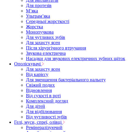
Для імплантатів
Для протезів
Мʼяка
Ультрамʼяка
Середньої жорсткості
Жорстка
Монопучкова
Для чутливих зубів
Для захисту ясен
Після хірургічного втручання
Звукова електрична
Насадки для звукових електричних зубних щіток
Ополіскувачі
Для захисту ясен
Від карієсу
Для зменшення бактеріального нальоту
Свіжий подих
Відновлення
Від сухості в роті
Комплексний догляд
Для дітей
Для відбілювання
Від чутливості зубів
Гелі, муси, спреї, олівці
Ремінералізуючий