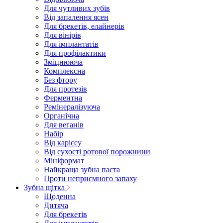
Для чутливих зубів
Від запалення ясен
Для брекетів, елайнерів
Для вінірів
Для імплантатів
Для профілактики
Зміцнююча
Комплексна
Без фтору
Для протезів
Ферментна
Ремінералізуюча
Органічна
Для веганів
Набір
Від карієсу
Від сухості ротової порожнини
Мініформат
Найкраща зубна паста
Проти неприємного запаху
Зубна щітка
Щоденна
Дитяча
Для брекетів