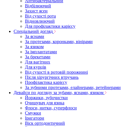
Антибактеріальний
Відбілюючий
Захист ясен
Від сухості рота
Відновлюючий
Для профілактики карієсу
Спеціальний догляд
За яснами
За протезами, коронками, вінірами
За язиком
За імплантатами
За брекетами
Для вагітних
Для курців
Від сухості в ротовій порожнині
Після хірургічних втручань
Профілактика карієсу
За зубними протезами, елайнерами, ретейнерами
Девайси по догляду за зубами, яснами, язиком
Йоржики, зубочистки
Очищувач для язика
Флоси, нитки, суперфлоси
Смужки
Іригатори
Віск ортодонтичний