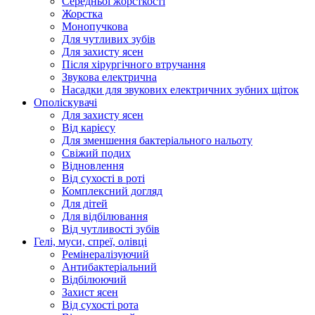
Середньої жорсткості
Жорстка
Монопучкова
Для чутливих зубів
Для захисту ясен
Після хірургічного втручання
Звукова електрична
Насадки для звукових електричних зубних щіток
Ополіскувачі
Для захисту ясен
Від карієсу
Для зменшення бактеріального нальоту
Свіжий подих
Відновлення
Від сухості в роті
Комплексний догляд
Для дітей
Для відбілювання
Від чутливості зубів
Гелі, муси, спреї, олівці
Ремінералізуючий
Антибактеріальний
Відбілюючий
Захист ясен
Від сухості рота