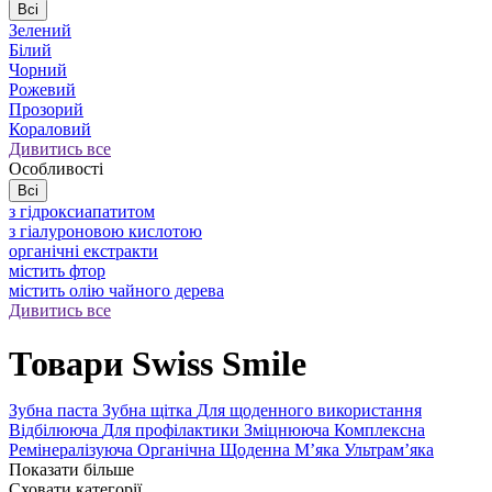
Всі
Зелений
Білий
Чорний
Рожевий
Прозорий
Кораловий
Дивитись все
Особливості
Всі
з гідроксиапатитом
з гіалуроновою кислотою
органічні екстракти
містить фтор
містить олію чайного дерева
Дивитись все
Товари Swiss Smile
Зубна паста
Зубна щітка
Для щоденного використання
Відбілююча
Для профілактики
Зміцнююча
Комплексна
Ремінералізуюча
Органічна
Щоденна
Мʼяка
Ультрамʼяка
Показати більше
Сховати категорії