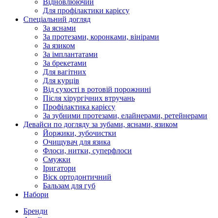
Відновлюючий
Для профілактики карієсу
Спеціальний догляд
За яснами
За протезами, коронками, вінірами
За язиком
За імплантатами
За брекетами
Для вагітних
Для курців
Від сухості в ротовій порожнині
Після хірургічних втручань
Профілактика карієсу
За зубними протезами, елайнерами, ретейнерами
Девайси по догляду за зубами, яснами, язиком
Йоржики, зубочистки
Очищувач для язика
Флоси, нитки, суперфлоси
Смужки
Іригатори
Віск ортодонтичний
Бальзам для губ
Набори
Бренди