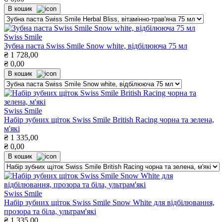
В кошик
Swiss Smile
Зубна паста Swiss Smile Snow white, відбілююча 75 мл
₴
1 728,00
₴
0,00
В кошик
Swiss Smile
Набір зубних щіток Swiss Smile British Racing чорна та зелена,
м'які
₴
1 335,00
₴
0,00
В кошик
Swiss Smile
Набір зубних щіток Swiss Smile Snow White для відбілювання,
прозора та біла, ультрам'які
₴
1 335,00