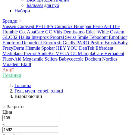
Бальзам для губ
Набори
Бренди
Vussen
Curasept
PHILIPS
Curaprox
Biorepair
Perio Aid
The
Humble Co.
ApaCare
GC
Vitis
Dentissimo
Edel+White
Osstem
GLO32
Halita
Interprox
Prooral
Swiss Smile
Tebodont
Emofluor
Emoform
Depurdent
Emofresh
Geldis
PARO
Pesitro
Brush-Baby
FrezyDerm
Hismile
Spokar
HEY YOU
DenTek
Efferdent
Mediblanc
Pierrot
SmileKit
VEGA
GUM
ImplaCare
Herbadent
Fluor-Aid
Megasmile
Selfers
Babycoccole
Dochem
Nordics
Miradent
Ekulf
Акції
Новинки
Головна
Гелі, муси, спреї, олівці
Відбілюючий
Закрити
Ціна
-