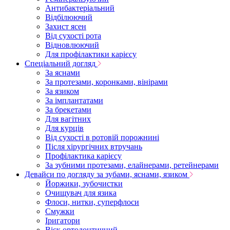
Антибактеріальний
Відбілюючий
Захист ясен
Від сухості рота
Відновлюючий
Для профілактики карієсу
Спеціальний догляд
За яснами
За протезами, коронками, вінірами
За язиком
За імплантатами
За брекетами
Для вагітних
Для курців
Від сухості в ротовій порожнині
Після хірургічних втручань
Профілактика карієсу
За зубними протезами, елайнерами, ретейнерами
Девайси по догляду за зубами, яснами, язиком
Йоржики, зубочистки
Очищувач для язика
Флоси, нитки, суперфлоси
Смужки
Іригатори
Віск ортодонтичний