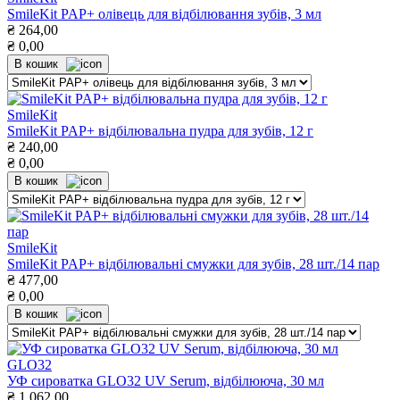
SmileKit PAP+ олівець для відбілювання зубів, 3 мл
₴
264,00
₴
0,00
В кошик
SmileKit
SmileKit PAP+ відбілювальна пудра для зубів, 12 г
₴
240,00
₴
0,00
В кошик
SmileKit
SmileKit PAP+ відбілювальні смужки для зубів, 28 шт./14 пар
₴
477,00
₴
0,00
В кошик
GLO32
УФ сироватка GLO32 UV Serum, відбілююча, 30 мл
₴
1 062,00