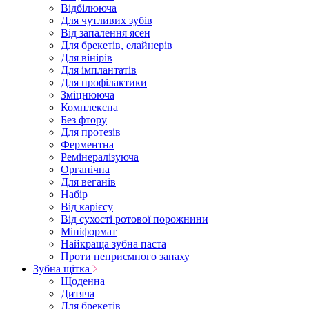
Відбілююча
Для чутливих зубів
Від запалення ясен
Для брекетів, елайнерів
Для вінірів
Для імплантатів
Для профілактики
Зміцнююча
Комплексна
Без фтору
Для протезів
Ферментна
Ремінералізуюча
Органічна
Для веганів
Набір
Від карієсу
Від сухості ротової порожнини
Мініформат
Найкраща зубна паста
Проти неприємного запаху
Зубна щітка
Щоденна
Дитяча
Для брекетів