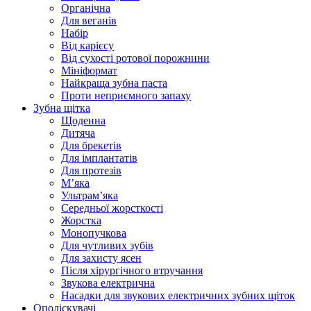
Органічна
Для веганів
Набір
Від карієсу
Від сухості ротової порожнини
Мініформат
Найкраща зубна паста
Проти неприємного запаху
Зубна щітка
Щоденна
Дитяча
Для брекетів
Для імплантатів
Для протезів
Мʼяка
Ультрамʼяка
Середньої жорсткості
Жорстка
Монопучкова
Для чутливих зубів
Для захисту ясен
Після хірургічного втручання
Звукова електрична
Насадки для звукових електричних зубних щіток
Ополіскувачі