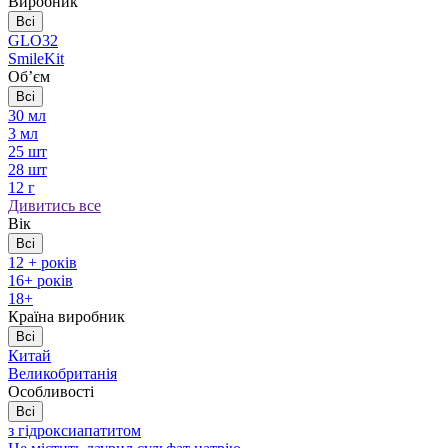
Виробник
Всі
GLO32
SmileKit
Обʼєм
Всі
30 мл
3 мл
25 шт
28 шт
12 г
Дивитись все
Вік
Всі
12 + років
16+ років
18+
Країна виробник
Всі
Китай
Великобританія
Особливості
Всі
з гідроксиапатитом