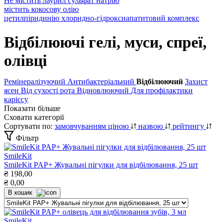
Не містить лаурил сульфат натрію
містить кокосову олію
цетилпіридинію хлоридно-гідроксиапатитовий комплекс
Відбілюючі гелі, муси, спреї,
олівці
Ремінералізуючий
Антибактеріальний
Відбілюючий
Захист
ясен
Від сухості рота
Відновлюючий
Для профілактики
карієсу
Показати більше
Сховати категорії
Сортувати по:
замовчуванням
ціною
назвою
рейтингу
Фільтр
SmileKit
SmileKit PAP+ Жувальні пігулки для відбілювання, 25 шт
₴
198,00
₴
0,00
В кошик
SmileKit