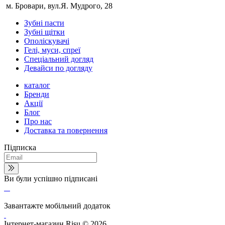
м. Бровари, вул.Я. Мудрого, 28
Зубні пасти
Зубні щітки
Ополіскувачі
Гелі, муси, спреї
Спеціальний догляд
Девайси по догляду
каталог
Бренди
Акції
Блог
Про нас
Доставка та повернення
Підписка
Ви були успішно підписані
Завантажте мобільний додаток
Інтернет-магазин Risu © 2026