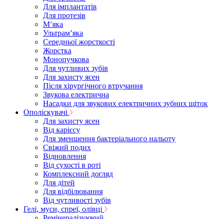
Для імплантатів
Для протезів
Мʼяка
Ультрамʼяка
Середньої жорсткості
Жорстка
Монопучкова
Для чутливих зубів
Для захисту ясен
Після хірургічного втручання
Звукова електрична
Насадки для звукових електричних зубних щіток
Ополіскувачі
Для захисту ясен
Від карієсу
Для зменшення бактеріального нальоту
Свіжий подих
Відновлення
Від сухості в роті
Комплексний догляд
Для дітей
Для відбілювання
Від чутливості зубів
Гелі, муси, спреї, олівці
Ремінералізуючий