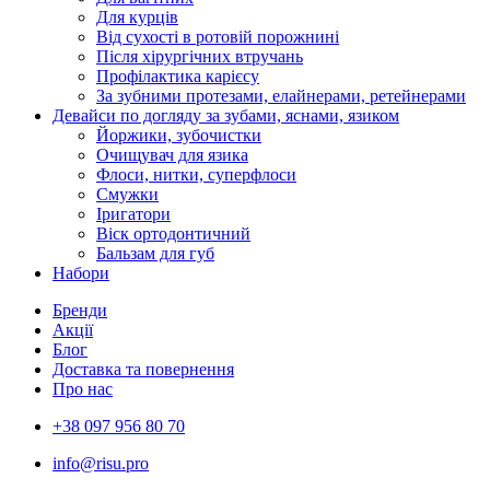
Для курців
Від сухості в ротовій порожнині
Після хірургічних втручань
Профілактика карієсу
За зубними протезами, елайнерами, ретейнерами
Девайси по догляду за зубами, яснами, язиком
Йоржики, зубочистки
Очищувач для язика
Флоси, нитки, суперфлоси
Смужки
Іригатори
Віск ортодонтичний
Бальзам для губ
Набори
Бренди
Акції
Блог
Доставка та повернення
Про нас
+38 097 956 80 70
info@risu.pro