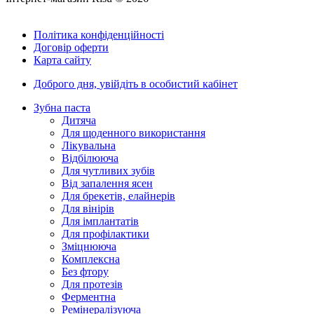
Політика конфіденційності
Договір оферти
Карта сайту
Доброго дня,
увійдіть в особистий кабінет
Зубна паста
Дитяча
Для щоденного використання
Лікувальна
Відбілююча
Для чутливих зубів
Від запалення ясен
Для брекетів, елайнерів
Для вінірів
Для імплантатів
Для профілактики
Зміцнююча
Комплексна
Без фтору
Для протезів
Ферментна
Ремінералізуюча