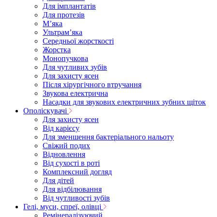
Для імплантатів
Для протезів
Мʼяка
Ультрамʼяка
Середньої жорсткості
Жорстка
Монопучкова
Для чутливих зубів
Для захисту ясен
Після хірургічного втручання
Звукова електрична
Насадки для звукових електричних зубних щіток
Ополіскувачі
Для захисту ясен
Від карієсу
Для зменшення бактеріального нальоту
Свіжий подих
Відновлення
Від сухості в роті
Комплексний догляд
Для дітей
Для відбілювання
Від чутливості зубів
Гелі, муси, спреї, олівці
Ремінералізуючий