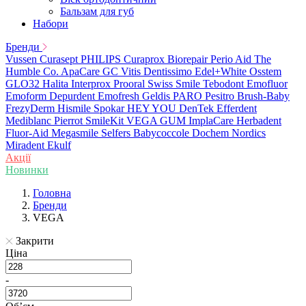
Бальзам для губ
Набори
Бренди
Vussen
Curasept
PHILIPS
Curaprox
Biorepair
Perio Aid
The
Humble Co.
ApaCare
GC
Vitis
Dentissimo
Edel+White
Osstem
GLO32
Halita
Interprox
Prooral
Swiss Smile
Tebodont
Emofluor
Emoform
Depurdent
Emofresh
Geldis
PARO
Pesitro
Brush-Baby
FrezyDerm
Hismile
Spokar
HEY YOU
DenTek
Efferdent
Mediblanc
Pierrot
SmileKit
VEGA
GUM
ImplaCare
Herbadent
Fluor-Aid
Megasmile
Selfers
Babycoccole
Dochem
Nordics
Miradent
Ekulf
Акції
Новинки
Головна
Бренди
VEGA
Закрити
Ціна
-