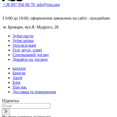
+38 097 956 80 70
info@risu.pro
З 9:00 до 18:00, оформлення замовлень на сайті - цілодобово
м. Бровари, вул.Я. Мудрого, 28
Зубні пасти
Зубні щітки
Ополіскувачі
Гелі, муси, спреї
Спеціальний догляд
Девайси по догляду
каталог
Бренди
Акції
Блог
Про нас
Доставка та повернення
Підписка
Ви були успішно підписані