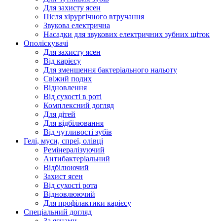
Для захисту ясен
Після хірургічного втручання
Звукова електрична
Насадки для звукових електричних зубних щіток
Ополіскувачі
Для захисту ясен
Від карієсу
Для зменшення бактеріального нальоту
Свіжий подих
Відновлення
Від сухості в роті
Комплексний догляд
Для дітей
Для відбілювання
Від чутливості зубів
Гелі, муси, спреї, олівці
Ремінералізуючий
Антибактеріальний
Відбілюючий
Захист ясен
Від сухості рота
Відновлюючий
Для профілактики карієсу
Спеціальний догляд
За яснами