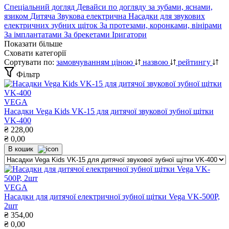
Спеціальний догляд
Девайси по догляду за зубами, яснами,
язиком
Дитяча
Звукова електрична
Насадки для звукових
електричних зубних щіток
За протезами, коронками, вінірами
За імплантатами
За брекетами
Іригатори
Показати більше
Сховати категорії
Сортувати по:
замовчуванням
ціною
назвою
рейтингу
Фільтр
VEGA
Насадки Vega Kids VK-15 для дитячої звукової зубної щітки
VK-400
₴
228,00
₴
0,00
В кошик
VEGA
Насадки для дитячої електричної зубної щітки Vega VK-500Р,
2шт
₴
354,00
₴
0,00