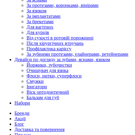
За протезами, коронками, вінірами
За язиком
За імплантатами
За брекетами
Для вагітних
Для курців
Від сухості в ротовій порожнині
Після хірургічних втручань
Профілактика карієсу
За зубними протезами, елайнерами, ретейнерами
Девайси по догляду за зубами, яснами, язиком
Йоржики, зубочистки
Очищувач для язика
Флоси, нитки, суперфлоси
Смужки
Іригатори
Віск ортодонтичний
Бальзам для губ
Набори
Бренди
Акції
Блог
Доставка та повернення
Про нас