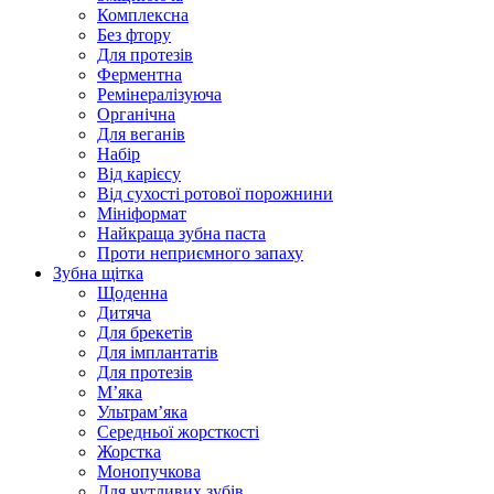
Комплексна
Без фтору
Для протезів
Ферментна
Ремінералізуюча
Органічна
Для веганів
Набір
Від карієсу
Від сухості ротової порожнини
Мініформат
Найкраща зубна паста
Проти неприємного запаху
Зубна щітка
Щоденна
Дитяча
Для брекетів
Для імплантатів
Для протезів
Мʼяка
Ультрамʼяка
Середньої жорсткості
Жорстка
Монопучкова
Для чутливих зубів