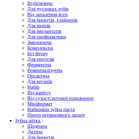
Відбілююча
Для чутливих зубів
Від запалення ясен
Для брекетів, елайнерів
Для вінірів
Для імплантатів
Для профілактики
Зміцнююча
Комплексна
Без фтору
Для протезів
Ферментна
Ремінералізуюча
Органічна
Для веганів
Набір
Від карієсу
Від сухості ротової порожнини
Мініформат
Найкраща зубна паста
Проти неприємного запаху
Зубна щітка
Щоденна
Дитяча
Для брекетів