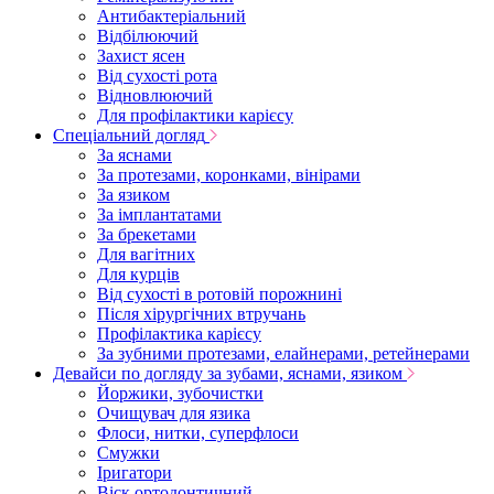
Антибактеріальний
Відбілюючий
Захист ясен
Від сухості рота
Відновлюючий
Для профілактики карієсу
Спеціальний догляд
За яснами
За протезами, коронками, вінірами
За язиком
За імплантатами
За брекетами
Для вагітних
Для курців
Від сухості в ротовій порожнині
Після хірургічних втручань
Профілактика карієсу
За зубними протезами, елайнерами, ретейнерами
Девайси по догляду за зубами, яснами, язиком
Йоржики, зубочистки
Очищувач для язика
Флоси, нитки, суперфлоси
Смужки
Іригатори
Віск ортодонтичний