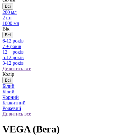
Обʼєм
Всі
200 мл
2 шт
1000 мл
Вік
Всі
6-12 років
7 + років
12 + років
5-12 років
3-12 років
Дивитись все
Колір
Всі
Білий
Білий
Чорний
Блакитний
Рожевий
Дивитись все
VEGA (Вега)