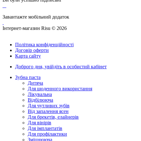
Завантажте мобільний додаток
Інтернет-магазин Risu © 2026
Політика конфіденційності
Договір оферти
Карта сайту
Доброго дня,
увійдіть в особистий кабінет
Зубна паста
Дитяча
Для щоденного використання
Лікувальна
Відбілююча
Для чутливих зубів
Від запалення ясен
Для брекетів, елайнерів
Для вінірів
Для імплантатів
Для профілактики
Зміцнююча