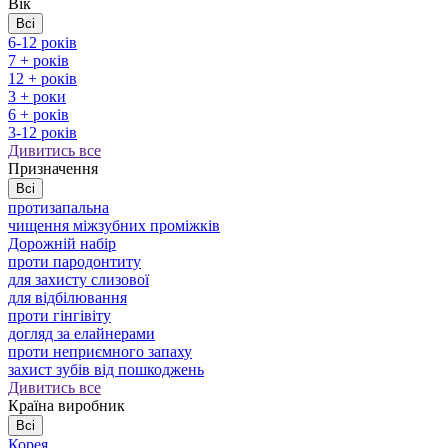
Вік
Всі
6-12 років
7 + років
12 + років
3 + роки
6 + років
3-12 років
Дивитись все
Призначення
Всі
протизапальна
чищення міжзубних проміжків
Дорожній набір
проти пародонтиту
для захисту слизової
для відбілювання
проти гінгівіту
догляд за елайнерами
проти неприємного запаху
захист зубів від пошкоджень
Дивитись все
Країна виробник
Всі
Корея