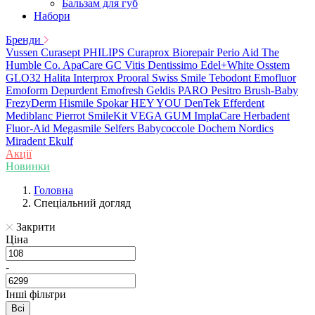
Бальзам для губ
Набори
Бренди
Vussen
Curasept
PHILIPS
Curaprox
Biorepair
Perio Aid
The
Humble Co.
ApaCare
GC
Vitis
Dentissimo
Edel+White
Osstem
GLO32
Halita
Interprox
Prooral
Swiss Smile
Tebodont
Emofluor
Emoform
Depurdent
Emofresh
Geldis
PARO
Pesitro
Brush-Baby
FrezyDerm
Hismile
Spokar
HEY YOU
DenTek
Efferdent
Mediblanc
Pierrot
SmileKit
VEGA
GUM
ImplaCare
Herbadent
Fluor-Aid
Megasmile
Selfers
Babycoccole
Dochem
Nordics
Miradent
Ekulf
Акції
Новинки
Головна
Спеціальний догляд
Закрити
Ціна
-
Інші фільтри
Всі