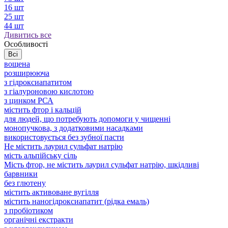
16 шт
25 шт
44 шт
Дивитись все
Особливості
Всі
вощена
розширююча
з гідроксиапатитом
з гіалуроновою кислотою
з цинком РСА
містить фтор і кальцій
для людей, що потребують допомоги у чищенні
монопучкова, з додатковими насадками
використовується без зубної пасти
Не містить лаурил сульфат натрію
мість альпійську сіль
Мість фтор, не містить лаурил сульфат натрію, шкідливі
барвники
без глютену
містить активоване вугілля
містить наногідроксиапатит (рідка емаль)
з пробіотиком
органічні екстракти