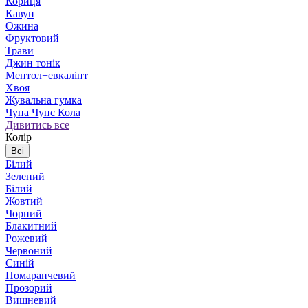
Кориця
Кавун
Ожина
Фруктовий
Трави
Джин тонік
Ментол+евкаліпт
Хвоя
Жувальна гумка
Чупа Чупс Кола
Дивитись все
Колір
Всі
Білий
Зелений
Білий
Жовтий
Чорний
Блакитний
Рожевий
Червоний
Синій
Помаранчевий
Прозорий
Вишневий