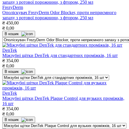
FrezyDerm
Ополіскувач FrezyDerm Odor Blocker, проти неприємного
запаху з ротової порожнини, з фтором, 250 мл
₴
450,00
₴
0,00
В кошик
DenTek
Міжзубні щітки DenTek для стандартних проміжків, 16 шт
₴
354,00
₴
0,00
В кошик
DenTek
Міжзубні щітки DenTek Plaque Control для вузьких проміжків,
16 шт
₴
354,00
₴
0,00
В кошик