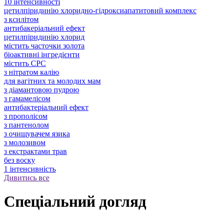
10 інтенсивності
цетилпіридинію хлоридно-гідроксиапатитовий комплекс
з ксилітом
антибакеріальний ефект
цетилпіридинію хлорид
містить часточки золота
біоактивні інгредієнти
містить CPC
з нітратом калію
для вагітних та молодих мам
з діамантовою пудрою
з гамамелісом
антибактеріальний ефект
з прополісом
з пантенолом
з очищувачем язика
з молозивом
з екстрактами трав
без воску
1 інтенсивність
Дивитись все
Спеціальний догляд