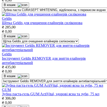
₴
0,00
В кошик
Geldis
Щітка Geldis для очищення елайнерів силіконова
₴
285,00
₴
0,00
В кошик
Geldis
Інструмент Geldis REMOVER для зняття елайнерів
антибактеріальний
₴
435,00
₴
0,00
В кошик
GUM
Зубна паста-гель GUM ActiVital, здорові ясна та зуби, 75 мл
₴
306,00
₴
0,00