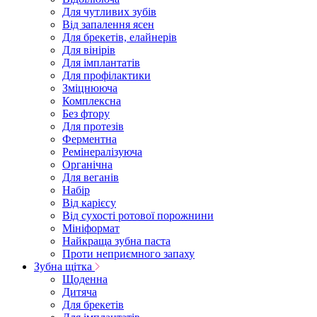
Для чутливих зубів
Від запалення ясен
Для брекетів, елайнерів
Для вінірів
Для імплантатів
Для профілактики
Зміцнююча
Комплексна
Без фтору
Для протезів
Ферментна
Ремінералізуюча
Органічна
Для веганів
Набір
Від карієсу
Від сухості ротової порожнини
Мініформат
Найкраща зубна паста
Проти неприємного запаху
Зубна щітка
Щоденна
Дитяча
Для брекетів