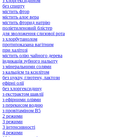
з хлоргексидином
без спирту
містить фтор
містить алое вера
містить фторид натрію
поліетиленовий блістер
для зволоження слизової рота
з хлорбутанолом
протипоказана вагітним
при халітозі
містить олію чайного дерева
індикація зубного нальоту
з мінеральними солями
з кальцієм та ксилітом
без цукру, глютену, лактози
ефірні олії
без хлоргексидину
з екстрактом шавлії
з ефірними оліями
з перекисом водню
з провітаміном В5
2 режими
3 режими
3 інтенсивності
4 режими