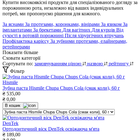
Купити високоякісні продукти для спеціалізованого догляду за
порожниною рота, незалежно від ваших індивідуальних
потреб, ми пропонуємо рішення для кожного.
За яснами
За протезами, коронками, вінірами
За язиком
За
імплантатами
За брекетами
Для вагітних
Для курців
Від
сухості в ротовій порожнині
Після хірургічних втручань
Профілактика карієсу
За зубними протезами, елайнерами,
ретейнерами
Показати більше
Сховати категорії
Сортувати по:
замовчуванням
ціною
назвою
рейтингу
Фільтр
Hismile
Зубна паста Hismile Chupa Chups Cola (смак коли), 60 г
₴
535,00
₴
0,00
В кошик
DenTek
Ортодонтичний віск DenTek освіжаюча м'ята
₴
189,00