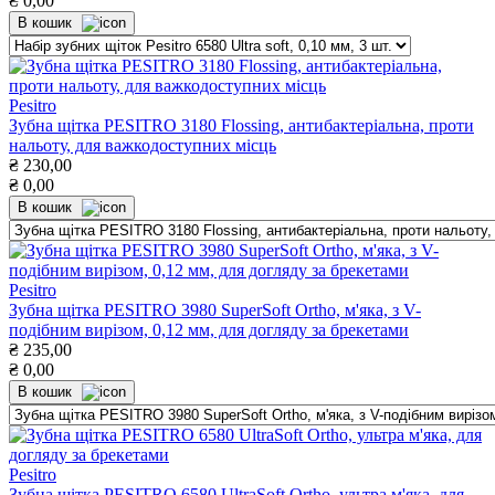
₴
0,00
В кошик
Pesitro
Зубна щітка PESITRO 3180 Flossing, антибактеріальна, проти
нальоту, для важкодоступних місць
₴
230,00
₴
0,00
В кошик
Pesitro
Зубна щітка PESITRO 3980 SuperSoft Ortho, м'яка, з V-
подібним вирізом, 0,12 мм, для догляду за брекетами
₴
235,00
₴
0,00
В кошик
Pesitro
Зубна щітка PESITRO 6580 UltraSoft Ortho, ультра м'яка, для