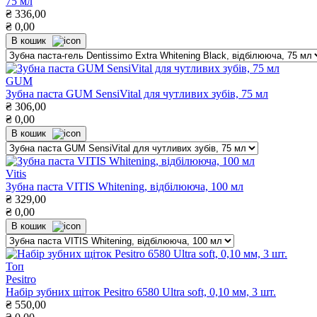
75 мл
₴
336,00
₴
0,00
В кошик
GUM
Зубна паста GUM SensiVital для чутливих зубів, 75 мл
₴
306,00
₴
0,00
В кошик
Vitis
Зубна паста VITIS Whitening, відбілююча, 100 мл
₴
329,00
₴
0,00
В кошик
Топ
Pesitro
Набір зубних щіток Pesitro 6580 Ultra soft, 0,10 мм, 3 шт.
₴
550,00