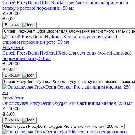
Спрей FrezyDerm Odor Blocker для блокування неприємного
запаху з ротової порожнини, 50 мл
₴
320,00
₴
0,00
В кошик
FrezyDerm
Спрей FrezyDerm Hydroral Xero для усунення сухості слизової
порожнини рота, 50 мл
₴
320,00
₴
0,00
В кошик
FrezyDerm
Ополіскувач FrezyDerm Oxygen Pro з активним киснем, 250 мл
₴
550,00
₴
0,00
В кошик