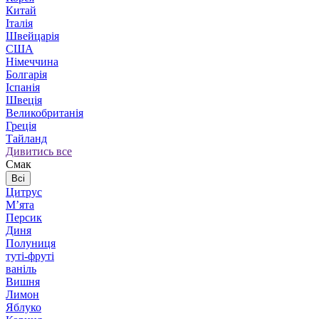
Китай
Італія
Швейцарія
США
Німеччина
Болгарія
Іспанія
Швеція
Великобританія
Греція
Тайланд
Дивитись все
Смак
Всі
Цитрус
Мʼята
Персик
Диня
Полуниця
туті-фруті
ваніль
Вишня
Лимон
Яблуко