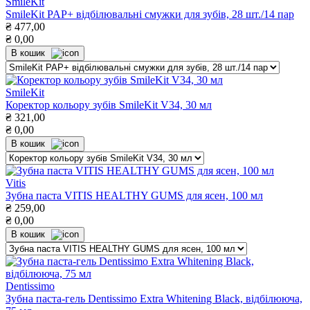
SmileKit
SmileKit PAP+ відбілювальні смужки для зубів, 28 шт./14 пар
₴
477,00
₴
0,00
В кошик
SmileKit
Коректор кольору зубів SmileKit V34, 30 мл
₴
321,00
₴
0,00
В кошик
Vitis
Зубна паста VITIS HEALTHY GUMS для ясен, 100 мл
₴
259,00
₴
0,00
В кошик
Dentissimo
Зубна паста-гель Dentissimo Extra Whitening Black, відбілююча,