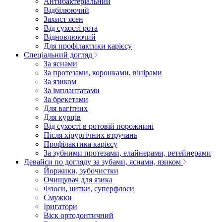
Антибактеріальний
Відбілюючий
Захист ясен
Від сухості рота
Відновлюючий
Для профілактики карієсу
Спеціальний догляд
За яснами
За протезами, коронками, вінірами
За язиком
За імплантатами
За брекетами
Для вагітних
Для курців
Від сухості в ротовій порожнині
Після хірургічних втручань
Профілактика карієсу
За зубними протезами, елайнерами, ретейнерами
Девайси по догляду за зубами, яснами, язиком
Йоржики, зубочистки
Очищувач для язика
Флоси, нитки, суперфлоси
Смужки
Іригатори
Віск ортодонтичний