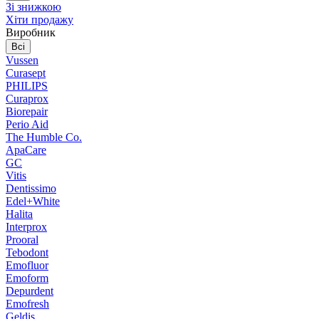
Зі знижкою
Хіти продажу
Виробник
Всі
Vussen
Curasept
PHILIPS
Curaprox
Biorepair
Perio Aid
The Humble Co.
ApaCare
GC
Vitis
Dentissimo
Edel+White
Halita
Interprox
Prooral
Tebodont
Emofluor
Emoform
Depurdent
Emofresh
Geldis