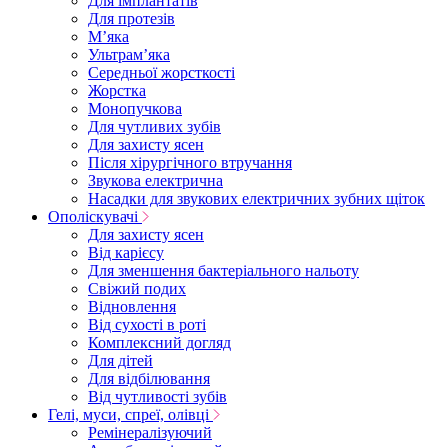
Для імплантатів
Для протезів
Мʼяка
Ультрамʼяка
Середньої жорсткості
Жорстка
Монопучкова
Для чутливих зубів
Для захисту ясен
Після хірургічного втручання
Звукова електрична
Насадки для звукових електричних зубних щіток
Ополіскувачі
Для захисту ясен
Від карієсу
Для зменшення бактеріального нальоту
Свіжий подих
Відновлення
Від сухості в роті
Комплексний догляд
Для дітей
Для відбілювання
Від чутливості зубів
Гелі, муси, спреї, олівці
Ремінералізуючий