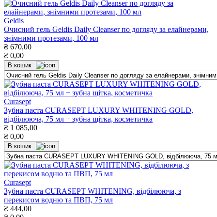
Geldis
Очисний гель Geldis Daily Cleanser по догляду за елайнерами,
знімними протезами, 100 мл
₴
670,00
₴
0,00
В кошик
Curasept
Зубна паста CURASEPT LUXURY WHITENING GOLD,
відбілююча, 75 мл + зубна щітка, косметичка
₴
1 085,00
₴
0,00
В кошик
Curasept
Зубна паста CURASEPT WHITENING, відбілююча, з
перекисом водню та ПВП, 75 мл
₴
444,00