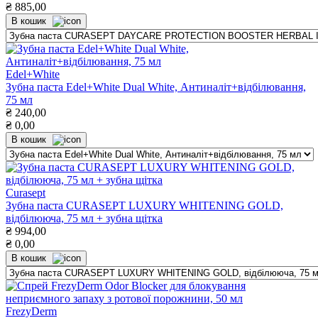
₴
885,00
В кошик
Edel+White
Зубна паста Edel+White Dual White, Антиналіт+відбілювання,
75 мл
₴
240,00
₴
0,00
В кошик
Curasept
Зубна паста CURASEPT LUXURY WHITENING GOLD,
відбілююча, 75 мл + зубна щітка
₴
994,00
₴
0,00
В кошик
FrezyDerm