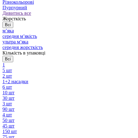
Різнокольорові
Пурпурний
Дивитись все
Жорсткість
Всі
мʼяка
середня мʼякість
ультра мʼяка
середня жорсткість
Кількість в упаковці
Всі
1
5 шт
2 шт
1+2 насадки
6 шт
10 шт
30 шт
3 шт
90 шт
4 шт
50 шт
45 шт
150 шт
75 шт