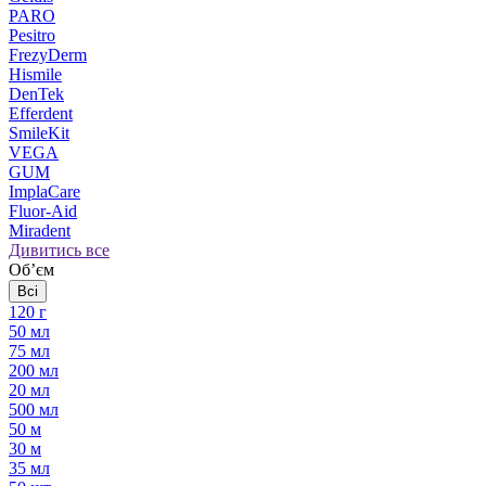
PARO
Pesitro
FrezyDerm
Hismile
DenTek
Efferdent
SmileKit
VEGA
GUM
ImplaCare
Fluor-Aid
Miradent
Дивитись все
Обʼєм
Всі
120 г
50 мл
75 мл
200 мл
20 мл
500 мл
50 м
30 м
35 мл