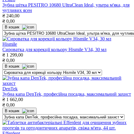
Зубна щітка PESITRO 10680 UltraСlean Ideal, ультра м'яка, для
чутливих ясен
₴
240,00
₴
0,00
В кошик
Hismile
Сироватка для корекції кольору Hismile V34, 30 мл
₴
1 299,00
₴
0,00
В кошик
DenTek
Зубна капа DenTek, професійна посадка, максимальний захист
₴
1 662,00
₴
0,00
В кошик
Efferdent