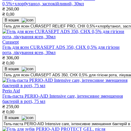
0,5%+хлорбутанол, заспокійливий, 30мл
₴
260,00
₴
0,00
В кошик
Curasept
Гель для ясен CURASEPT ADS 350, СНХ 0,5% для гігієни
рота, лікування ясен, 30мл
₴
306,00
₴
0,00
В кошик
Perio Aid
Гель-паста PERIO-AID Intensive care, інтенсивне зменшення
бактерій в роті, 75 мл
₴
259,00
₴
0,00
В кошик