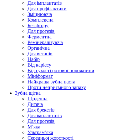
Для імплантатів
Для профілактики
Зміцнююча
Комплексна
Без фтору
Для протезів
Ферментна
Ремінералізуюча
Органічна
Для веганів
Набір
Від карієсу
Від сухості ротової порожнини
Мініформат
Найкраща зубна паста
Проти неприємного запаху
Зубна щітка
Щоденна
Дитяча
Для брекетів
Для імплантатів
Для протезів
Мʼяка
Ультрамʼяка
Середньої жорсткості