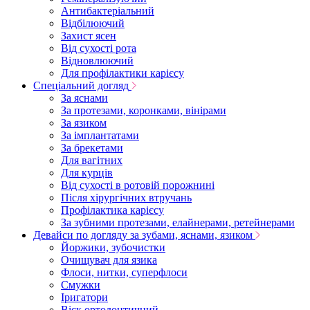
Антибактеріальний
Відбілюючий
Захист ясен
Від сухості рота
Відновлюючий
Для профілактики карієсу
Спеціальний догляд
За яснами
За протезами, коронками, вінірами
За язиком
За імплантатами
За брекетами
Для вагітних
Для курців
Від сухості в ротовій порожнині
Після хірургічних втручань
Профілактика карієсу
За зубними протезами, елайнерами, ретейнерами
Девайси по догляду за зубами, яснами, язиком
Йоржики, зубочистки
Очищувач для язика
Флоси, нитки, суперфлоси
Смужки
Іригатори
Віск ортодонтичний