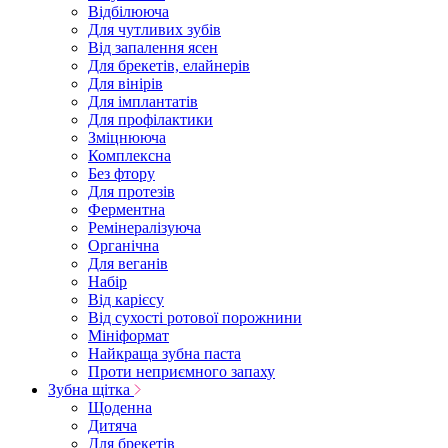
Відбілююча
Для чутливих зубів
Від запалення ясен
Для брекетів, елайнерів
Для вінірів
Для імплантатів
Для профілактики
Зміцнююча
Комплексна
Без фтору
Для протезів
Ферментна
Ремінералізуюча
Органічна
Для веганів
Набір
Від карієсу
Від сухості ротової порожнини
Мініформат
Найкраща зубна паста
Проти неприємного запаху
Зубна щітка
Щоденна
Дитяча
Для брекетів