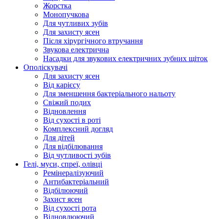
Жорстка
Монопучкова
Для чутливих зубів
Для захисту ясен
Після хірургічного втручання
Звукова електрична
Насадки для звукових електричних зубних щіток
Ополіскувачі
Для захисту ясен
Від карієсу
Для зменшення бактеріального нальоту
Свіжий подих
Відновлення
Від сухості в роті
Комплексний догляд
Для дітей
Для відбілювання
Від чутливості зубів
Гелі, муси, спреї, олівці
Ремінералізуючий
Антибактеріальний
Відбілюючий
Захист ясен
Від сухості рота
Відновлюючий