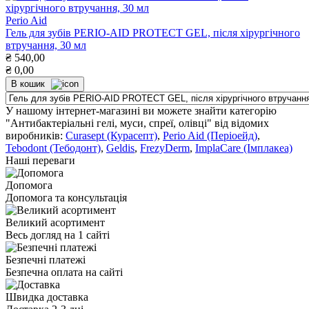
Perio Aid
Гель для зубів PERIO-AID PROTECT GEL, після хірургічного
втручання, 30 мл
₴
540,00
₴
0,00
В кошик
У нашому інтернет-магазині ви можете знайти категорію
"Антибактеріальні гелі, муси, спреї, олівці" від відомих
виробників:
Curasept (Курасепт)
,
Perio Aid (Періоейд)
,
Tebodont (Тебодонт)
,
Geldis
,
FrezyDerm
,
ImplaCare (Імплакеа)
Наші переваги
Допомога
Допомога та консультація
Великий асортимент
Весь догляд на 1 сайті
Безпечні платежі
Безпечна оплата на сайті
Швидка доставка