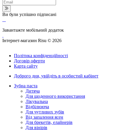
Ви були успішно підписані
Завантажте мобільний додаток
Інтернет-магазин Risu © 2026
Політика конфіденційності
Договір оферти
Карта сайту
Доброго дня,
увійдіть в особистий кабінет
Зубна паста
Дитяча
Для щоденного використання
Лікувальна
Відбілююча
Для чутливих зубів
Від запалення ясен
Для брекетів, елайнерів
Для вінірів