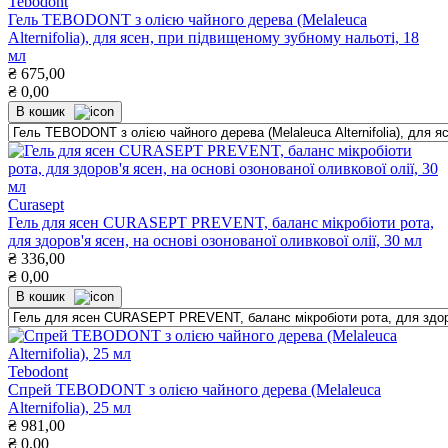
Tebodont
Гель TEBODONT з олією чайного дерева (Melaleuca
Alternifolia), для ясен, при підвищеному зубному нальоті, 18
мл
₴
675,00
₴
0,00
В кошик
Curasept
Гель для ясен CURASEPT PREVENT, баланс мікробіоти рота,
для здоров'я ясен, на основі озонованої оливкової олії, 30 мл
₴
336,00
₴
0,00
В кошик
Tebodont
Спрей TEBODONT з олією чайного дерева (Melaleuca
Alternifolia), 25 мл
₴
981,00
₴
0,00