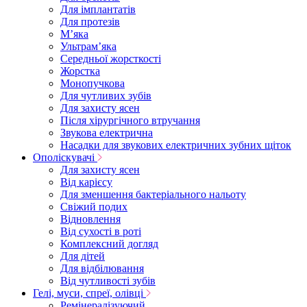
Для імплантатів
Для протезів
Мʼяка
Ультрамʼяка
Середньої жорсткості
Жорстка
Монопучкова
Для чутливих зубів
Для захисту ясен
Після хірургічного втручання
Звукова електрична
Насадки для звукових електричних зубних щіток
Ополіскувачі
Для захисту ясен
Від карієсу
Для зменшення бактеріального нальоту
Свіжий подих
Відновлення
Від сухості в роті
Комплексний догляд
Для дітей
Для відбілювання
Від чутливості зубів
Гелі, муси, спреї, олівці
Ремінералізуючий