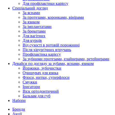
Для профілактики карієсу
Спеціальний догляд
За яснами
За протезами, коронками, вінірами
За язиком
За імплантатами
За брекетами
Для вагітних
Для курців
Від сухості в ротовій порожнині
Після хірургічних втручань
Профілактика карієсу
За зубними протезами, елайнерами, ретейнерами
Девайси по догляду за зубами, яснами, язиком
Йоржики, зубочистки
Очищувач для язика
Флоси, нитки, суперфлоси
Смужки
Іригатори
Віск ортодонтичний
Бальзам для губ
Набори
Бренди
Акції