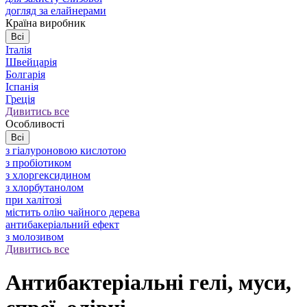
догляд за елайнерами
Країна виробник
Всі
Італія
Швейцарія
Болгарія
Іспанія
Греція
Дивитись все
Особливості
Всі
з гіалуроновою кислотою
з пробіотиком
з хлоргексидином
з хлорбутанолом
при халітозі
містить олію чайного дерева
антибакеріальний ефект
з молозивом
Дивитись все
Антибактеріальні гелі, муси,