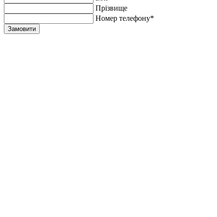
Прiзвище
Номер телефону*