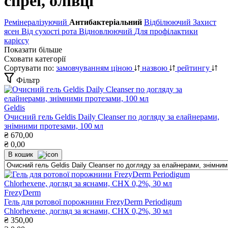
спреї, олівці
Ремінералізуючий
Антибактеріальний
Відбілюючий
Захист
ясен
Від сухості рота
Відновлюючий
Для профілактики
карієсу
Показати більше
Сховати категорії
Сортувати по:
замовчуванням
ціною
назвою
рейтингу
Фільтр
Geldis
Очисний гель Geldis Daily Cleanser по догляду за елайнерами,
знімними протезами, 100 мл
₴
670,00
₴
0,00
В кошик
FrezyDerm
Гель для ротової порожнини FrezyDerm Periodigum
Chlorhexene, догляд за яснами, СНХ 0,2%, 30 мл
₴
350,00