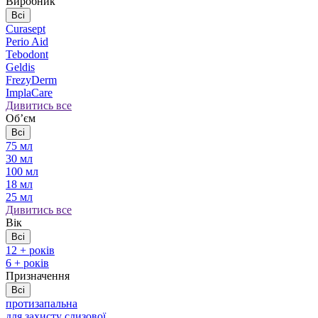
Виробник
Всі
Curasept
Perio Aid
Tebodont
Geldis
FrezyDerm
ImplaCare
Дивитись все
Обʼєм
Всі
75 мл
30 мл
100 мл
18 мл
25 мл
Дивитись все
Вік
Всі
12 + років
6 + років
Призначення
Всі
протизапальна
для захисту слизової