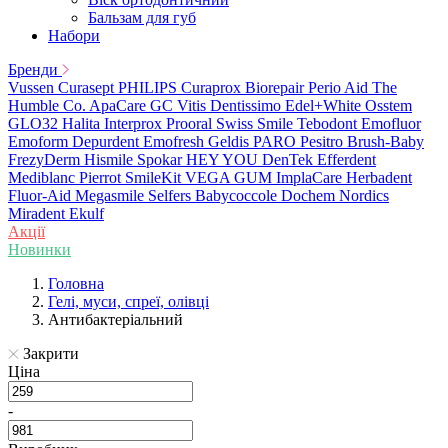
Бальзам для губ
Набори
Бренди
Vussen
Curasept
PHILIPS
Curaprox
Biorepair
Perio Aid
The
Humble Co.
ApaCare
GC
Vitis
Dentissimo
Edel+White
Osstem
GLO32
Halita
Interprox
Prooral
Swiss Smile
Tebodont
Emofluor
Emoform
Depurdent
Emofresh
Geldis
PARO
Pesitro
Brush-Baby
FrezyDerm
Hismile
Spokar
HEY YOU
DenTek
Efferdent
Mediblanc
Pierrot
SmileKit
VEGA
GUM
ImplaCare
Herbadent
Fluor-Aid
Megasmile
Selfers
Babycoccole
Dochem
Nordics
Miradent
Ekulf
Акції
Новинки
Головна
Гелі, муси, спреї, олівці
Антибактеріальний
Закрити
Ціна
-