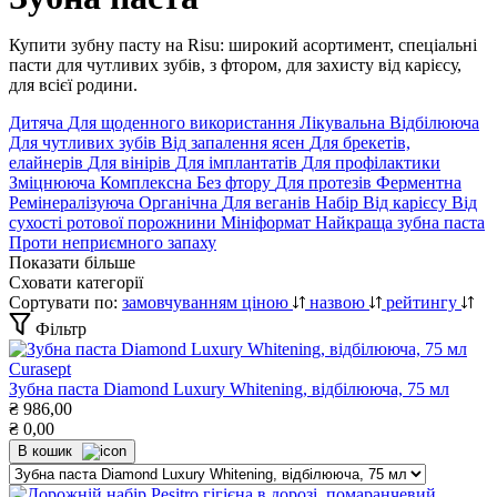
Купити зубну пасту на Risu: широкий асортимент, спеціальні
пасти для чутливих зубів, з фтором, для захисту від карієсу,
для всієї родини.
Дитяча
Для щоденного використання
Лікувальна
Відбілююча
Для чутливих зубів
Від запалення ясен
Для брекетів,
елайнерів
Для вінірів
Для імплантатів
Для профілактики
Зміцнююча
Комплексна
Без фтору
Для протезів
Ферментна
Ремінералізуюча
Органічна
Для веганів
Набір
Від карієсу
Від
сухості ротової порожнини
Мініформат
Найкраща зубна паста
Проти неприємного запаху
Показати більше
Сховати категорії
Сортувати по:
замовчуванням
ціною
назвою
рейтингу
Фільтр
Curasept
Зубна паста Diamond Luxury Whitening, відбілююча, 75 мл
₴
986,00
₴
0,00
В кошик