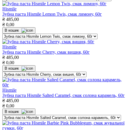
Hismile
Зубна паста Hismile Lemon Twis, смак лимону, 60г
₴
485,00
₴
0,00
В кошик
Hismile
Зубна паста Hismile Cherry, смак вишня, 60г
₴
485,00
₴
0,00
В кошик
Hismile
Зубна паста Hismile Salted Caramel, смак солона карамель, 60г
₴
485,00
₴
0,00
В кошик