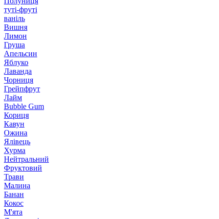
Полуниця
туті-фруті
ваніль
Вишня
Лимон
Груша
Апельсин
Яблуко
Лаванда
Чорниця
Грейпфрут
Лайм
Bubble Gum
Кориця
Кавун
Ожина
Ялівець
Хурма
Нейтральний
Фруктовий
Трави
Малина
Банан
Кокос
М'ята