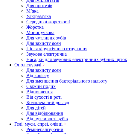
Для імплантатів
Для протезів
Мʼяка
Ультрамʼяка
Середньої жорсткості
Жорстка
Монопучкова
Для чутливих зубів
Для захисту ясен
Після хірургічного втручання
Звукова електрична
Насадки для звукових електричних зубних щіток
Ополіскувачі
Для захисту ясен
Від карієсу
Для зменшення бактеріального нальоту
Свіжий подих
Відновлення
Від сухості в роті
Комплексний догляд
Для дітей
Для відбілювання
Від чутливості зубів
Гелі, муси, спреї, олівці
Ремінералізуючий