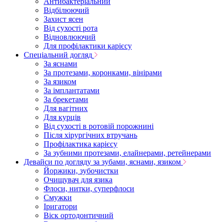
Антибактеріальний
Відбілюючий
Захист ясен
Від сухості рота
Відновлюючий
Для профілактики карієсу
Спеціальний догляд
За яснами
За протезами, коронками, вінірами
За язиком
За імплантатами
За брекетами
Для вагітних
Для курців
Від сухості в ротовій порожнині
Після хірургічних втручань
Профілактика карієсу
За зубними протезами, елайнерами, ретейнерами
Девайси по догляду за зубами, яснами, язиком
Йоржики, зубочистки
Очищувач для язика
Флоси, нитки, суперфлоси
Смужки
Іригатори
Віск ортодонтичний