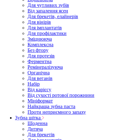
Для чутливих зубів
Від запалення ясен
Для брекетів, елайнерів
Для вінірів
Для імплантатів
Для профілактики
Зміцнююча
Комплексна
Без фтору
Для протезів
Ферментна
Ремінералізуюча
Органічна
Для веганів
Набір
Від карієсу
Від сухості ротової порожнини
Мініформат
Найкраща зубна паста
Проти неприємного запаху
Зубна щітка
Щоденна
Дитяча
Для брекетів