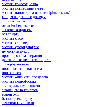
містить кокосову олію
містить активоване вугілля
містить наногідроксиапатит (рідка емаль)
Не для щоденного догляду
з пробіотиком
органічні екстракти
з хлоргексидином
без спирту
містить фтор
містить алое вера
містить фторид натрію
не містить цукор
проти ерозії та стирання
для зволоження слизової рота
з хлорбутанолом
протипоказана вагітним
при халітозі
містить олію чайного дерева
містить амінофторид
з мінеральними солями
з кальцієм та ксилітом
ефірні олії
без хлоргексидину
з екстрактом шавлії