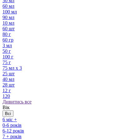
30 мл
60 мл
100 мл
90 мл
10 мл
60 шт
80 г
60 гр
3 мл
50 г
100 г
75 г
75 мл х 3
25 шт
40 мл
28 шт
12 г
120
Дивитись все
Вік
Всі
6 міс +
0-6 років
6-12 років
7 + років