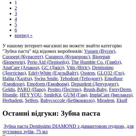
1
2
3
4
5
6
вперед »
У нашому інтернет-магазині ви можете знайти категорію
"Зубна паста" від відомих виробників:
Vussen (Вусен)
,
Curasept (Курасепт)
,
Curaprox (Курапрокс)
,
Biorepair
(Біорепеір)
,
Perio Aid (Періоейд)
,
The Humble Co. (Гамбл)
,
ApaCare (Апакеа)
,
GC (Джісі)
,
Vitis (Вітіс)
,
Dentissimo
(Дентісімо)
,
Edel+White (ЕдельВайт)
,
Osstem
,
GLO32 (Гло)
,
Halita (Халіта)
,
Swiss Smile
,
Tebodont (Тебодонт)
,
Emofluor
(Емофлор)
,
Emoform (Емоформ)
,
Depurdent (Депурдент)
,
Geldis
,
PARO (Паро)
,
Pesitro (Песітро)
,
Brush-Baby
,
FrezyDerm
,
Hismile
,
HEY YOU
,
SmileKit
,
GUM (Гам)
,
ImplaCare (Імплакеа)
,
Herbadent
,
Selfers
,
Babycoccole (Бебікокколо)
,
Miradent
,
Ekulf
Останні відгуки: Зубна паста
Зубна паста Dentissimo DIAMOND з діамантовою пудрою, для
чутливих зубів, 75 мл