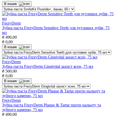
В кошик
FrezyDerm
Зубна паста FrezyDerm Sensitive Teeth для чутливих зубів, 75
мл
₴
490,00
₴
0,00
В кошик
FrezyDerm
Зубна паста FrezyDerm Gingivital захист ясен, 75 мл
₴
500,00
₴
0,00
В кошик
FrezyDerm
Зубна паста FrezyDerm Plaque & Tartar проти нальоту та
зубного каменю, 75 мл
₴
490,00