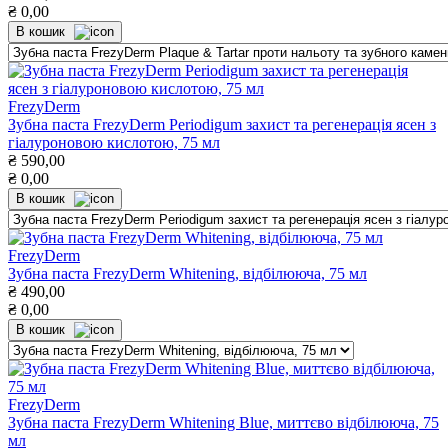
₴
0,00
В кошик
FrezyDerm
Зубна паста FrezyDerm Periodigum захист та регенерація ясен з
гіалуроновою кислотою, 75 мл
₴
590,00
₴
0,00
В кошик
FrezyDerm
Зубна паста FrezyDerm Whitening, відбілююча, 75 мл
₴
490,00
₴
0,00
В кошик
FrezyDerm
Зубна паста FrezyDerm Whitening Blue, миттєво відбілююча, 75
мл