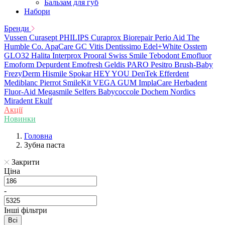
Бальзам для губ
Набори
Бренди
Vussen
Curasept
PHILIPS
Curaprox
Biorepair
Perio Aid
The
Humble Co.
ApaCare
GC
Vitis
Dentissimo
Edel+White
Osstem
GLO32
Halita
Interprox
Prooral
Swiss Smile
Tebodont
Emofluor
Emoform
Depurdent
Emofresh
Geldis
PARO
Pesitro
Brush-Baby
FrezyDerm
Hismile
Spokar
HEY YOU
DenTek
Efferdent
Mediblanc
Pierrot
SmileKit
VEGA
GUM
ImplaCare
Herbadent
Fluor-Aid
Megasmile
Selfers
Babycoccole
Dochem
Nordics
Miradent
Ekulf
Акції
Новинки
Головна
Зубна паста
Закрити
Ціна
-
Інші фільтри
Всі