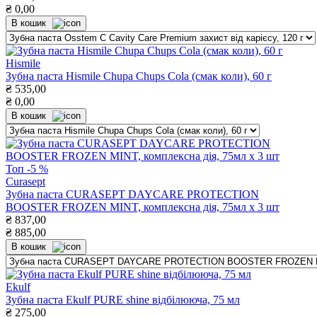
₴
0,00
В кошик
Hismile
Зубна паста Hismile Chupa Chups Cola (смак коли), 60 г
₴
535,00
₴
0,00
В кошик
Топ
-5 %
Curasept
Зубна паста CURASEPT DAYCARE PROTECTION
BOOSTER FROZEN MINT, комплексна дія, 75мл х 3 шт
₴
837,00
₴
885,00
В кошик
Ekulf
Зубна паста Ekulf PURE shine відбілююча, 75 мл
₴
275,00