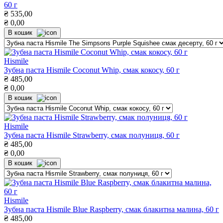
60 г
₴
535,00
₴
0,00
В кошик
Hismile
Зубна паста Hismile Coconut Whip, смак кокосу, 60 г
₴
485,00
₴
0,00
В кошик
Hismile
Зубна паста Hismile Strawberry, смак полуниця, 60 г
₴
485,00
₴
0,00
В кошик
Hismile
Зубна паста Hismile Blue Raspberry, смак блакитна малина, 60 г
₴
485,00