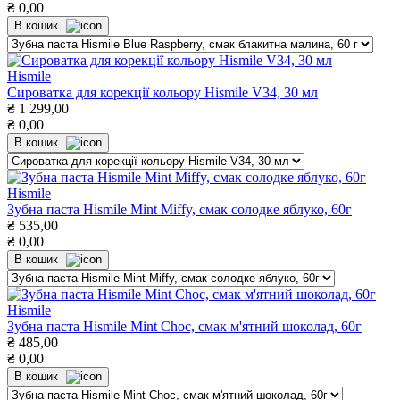
₴
0,00
В кошик
Hismile
Сироватка для корекції кольору Hismile V34, 30 мл
₴
1 299,00
₴
0,00
В кошик
Hismile
Зубна паста Hismile Mint Miffy, смак солодке яблуко, 60г
₴
535,00
₴
0,00
В кошик
Hismile
Зубна паста Hismile Mint Choc, смак м'ятний шоколад, 60г
₴
485,00
₴
0,00
В кошик