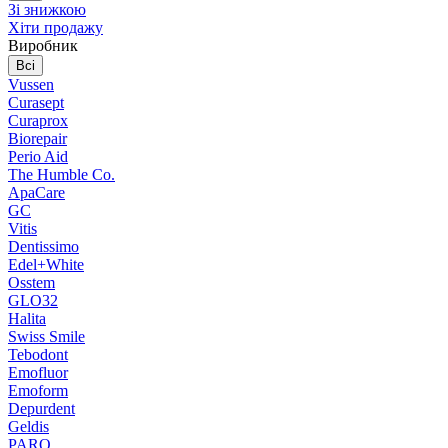
Зі знижкою
Хіти продажу
Виробник
Всі
Vussen
Curasept
Curaprox
Biorepair
Perio Aid
The Humble Co.
ApaCare
GC
Vitis
Dentissimo
Edel+White
Osstem
GLO32
Halita
Swiss Smile
Tebodont
Emofluor
Emoform
Depurdent
Geldis
PARO