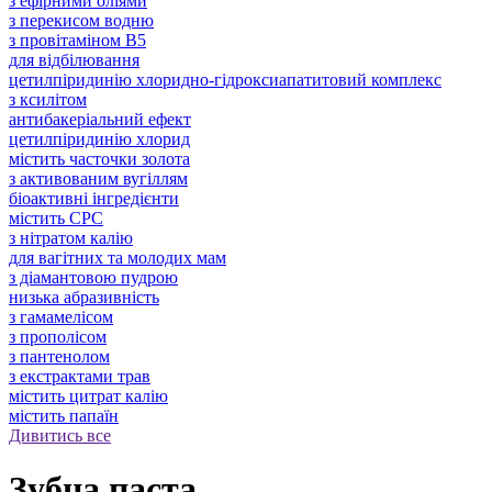
з ефірними оліями
з перекисом водню
з провітаміном В5
для відбілювання
цетилпіридинію хлоридно-гідроксиапатитовий комплекс
з ксилітом
антибакеріальний ефект
цетилпіридинію хлорид
містить часточки золота
з активованим вугіллям
біоактивні інгредієнти
містить CPC
з нітратом калію
для вагітних та молодих мам
з діамантовою пудрою
низька абразивність
з гамамелісом
з прополісом
з пантенолом
з екстрактами трав
містить цитрат калію
містить папаїн
Дивитись все
Зубна паста