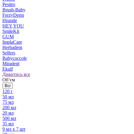
Pesitro
Brush-Baby
FrezyDerm
Hismile
HEY YOU
SmileKit
GUM
ImplaCare
Herbadent
Selfers
Babycoccole
Miradent
Ekulf
Дивитись все
Обʼєм
Всі
120 г
50 мл
75 мл
200 мл
20 мл
500 мл
35 мл
9 мл х 7 шт