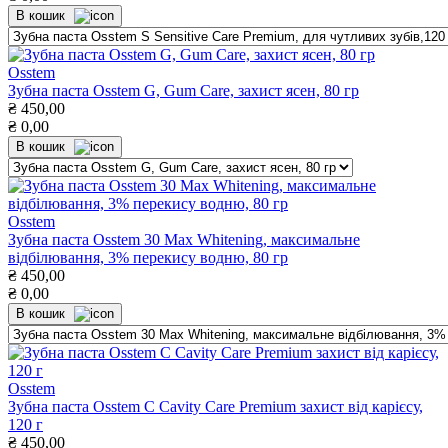
В кошик
Osstem
Зубна паста Osstem G, Gum Care, захист ясен, 80 гр
₴
450,00
₴
0,00
В кошик
Osstem
Зубна паста Osstem 30 Max Whitening, максимальне
відбілювання, 3% перекису водню, 80 гр
₴
450,00
₴
0,00
В кошик
Osstem
Зубна паста Osstem С Cavity Care Premium захист від карієсу,
120 г
₴
450,00