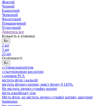
Жовтий
Чорний
Блакитний
Червоний
Фіолетовий
Помаранчевий
Пурпурний
Дивитись все
Кількість в упаковці
Всі
2 шт
3 шт
25 шт
Особливості
Всі
з гідроксиапатитом
з гіалуроновою кислотою
з цинком РСА
містить фтор і кальцій
містить фторид натрію, вміст фтору 0,145%.
Не містить лаурил сульфат натрію
мість альпійську сіль
Мість фтор, не містить лаурил сульфат натрію, шкідливі
барвники
без глютену