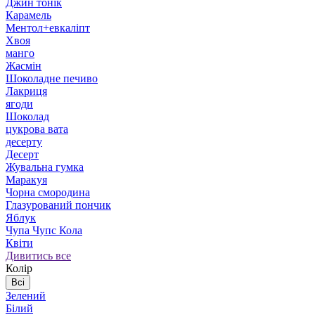
Джин тонік
Карамель
Ментол+евкаліпт
Хвоя
манго
Жасмін
Шоколадне печиво
Лакриця
ягоди
Шоколад
цукрова вата
десерту
Десерт
Жувальна гумка
Маракуя
Чорна смородина
Глазурований пончик
Яблук
Чупа Чупс Кола
Квіти
Дивитись все
Колір
Всі
Зелений
Білий