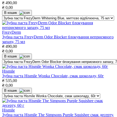
₴
490,00
₴
0,00
В кошик
FrezyDerm
Зубна паста FrezyDerm Odor Blocker блокування неприємного
запаху, 75 мл
₴
490,00
₴
0,00
В кошик
Hismile
Зубна паста Hismile Wonka Chocolate, смак шоколаду, 60г
₴
535,00
₴
0,00
В кошик
Hismile
Зубна паста Hismile The Simpsons Purple Squishee смак десерту,