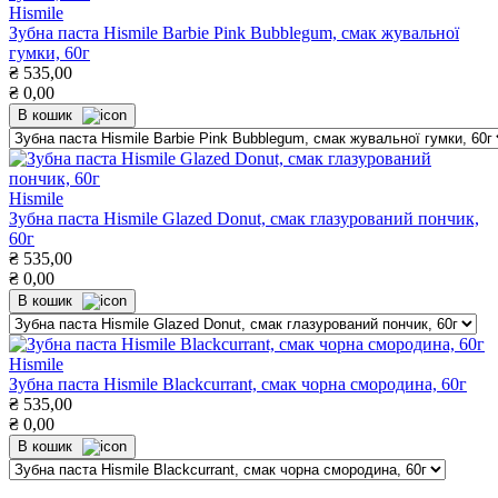
Hismile
Зубна паста Hismile Barbie Pink Bubblegum, смак жувальної
гумки, 60г
₴
535,00
₴
0,00
В кошик
Hismile
Зубна паста Hismile Glazed Donut, смак глазурований пончик,
60г
₴
535,00
₴
0,00
В кошик
Hismile
Зубна паста Hismile Blackcurrant, смак чорна смородина, 60г
₴
535,00
₴
0,00
В кошик