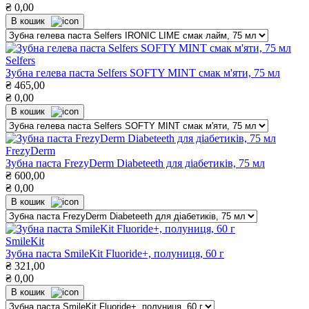
₴
0,00
В кошик
Selfers
Зубна гелева паста Selfers SOFTY MINT смак м'яти, 75 мл
₴
465,00
₴
0,00
В кошик
FrezyDerm
Зубна паста FrezyDerm Diabeteeth для діабетиків, 75 мл
₴
600,00
₴
0,00
В кошик
SmileKit
Зубна паста SmileKit Fluoride+, полуниця, 60 г
₴
321,00
₴
0,00
В кошик