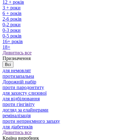
12 + років
3 + роки
6 + років
2-6 років
0-2 роки
0-3 роки
0-5 років
16+ років
18+
Дивитись все
Призначення
Всі
для немовлят
протизапальна
Дорожній набір
проти пародонтиту
для захисту слизової
для відбілювання
проти гінгівіту
догляд за елайнерами
реміналізація
проти неприємного запаху
для діабетиків
Дивитись все
Країна виробник