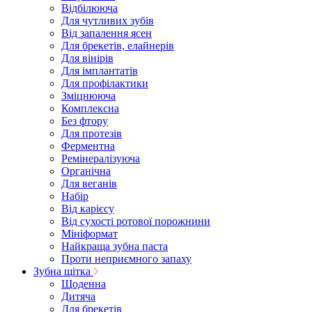
Відбілююча
Для чутливих зубів
Від запалення ясен
Для брекетів, елайнерів
Для вінірів
Для імплантатів
Для профілактики
Зміцнююча
Комплексна
Без фтору
Для протезів
Ферментна
Ремінералізуюча
Органічна
Для веганів
Набір
Від карієсу
Від сухості ротової порожнини
Мініформат
Найкраща зубна паста
Проти неприємного запаху
Зубна щітка
Щоденна
Дитяча
Для брекетів