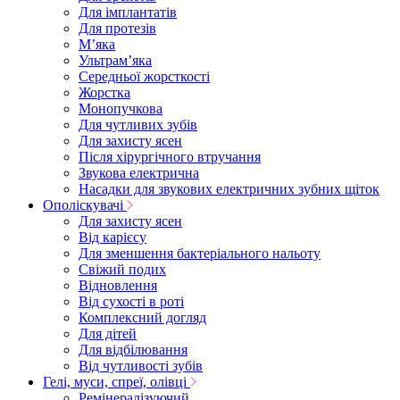
Для імплантатів
Для протезів
Мʼяка
Ультрамʼяка
Середньої жорсткості
Жорстка
Монопучкова
Для чутливих зубів
Для захисту ясен
Після хірургічного втручання
Звукова електрична
Насадки для звукових електричних зубних щіток
Ополіскувачі
Для захисту ясен
Від карієсу
Для зменшення бактеріального нальоту
Свіжий подих
Відновлення
Від сухості в роті
Комплексний догляд
Для дітей
Для відбілювання
Від чутливості зубів
Гелі, муси, спреї, олівці
Ремінералізуючий