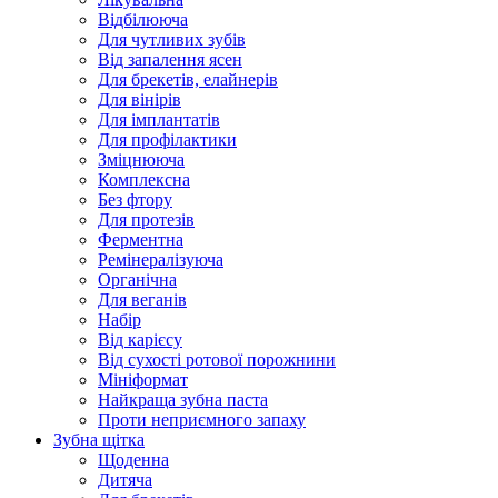
Відбілююча
Для чутливих зубів
Від запалення ясен
Для брекетів, елайнерів
Для вінірів
Для імплантатів
Для профілактики
Зміцнююча
Комплексна
Без фтору
Для протезів
Ферментна
Ремінералізуюча
Органічна
Для веганів
Набір
Від карієсу
Від сухості ротової порожнини
Мініформат
Найкраща зубна паста
Проти неприємного запаху
Зубна щітка
Щоденна
Дитяча