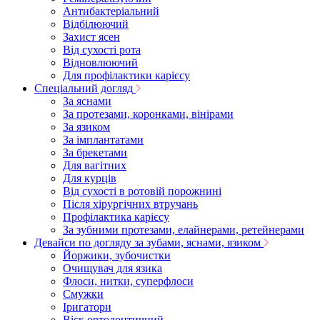
Антибактеріальний
Відбілюючий
Захист ясен
Від сухості рота
Відновлюючий
Для профілактики карієсу
Спеціальний догляд
За яснами
За протезами, коронками, вінірами
За язиком
За імплантатами
За брекетами
Для вагітних
Для курців
Від сухості в ротовій порожнині
Після хірургічних втручань
Профілактика карієсу
За зубними протезами, елайнерами, ретейнерами
Девайси по догляду за зубами, яснами, язиком
Йоржики, зубочистки
Очищувач для язика
Флоси, нитки, суперфлоси
Смужки
Іригатори
Віск ортодонтичний