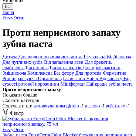
Виробник
Всі
Halita
FrezyDerm
Проти неприємного запаху
зубна паста
Дитяча
Для щоденного використання
Лікувальна
Відбілююча
Для чутливих зубів
Від запалення ясен
Для брекетів,
елайнерів
Для вінірів
Для імплантатів
Для профілактики
Зміцнююча
Комплексна
Без фтору
Для протезів
Ферментна
Ремінералізуюча
Органічна
Для веганів
Набір
Від карієсу
Від
сухості ротової порожнини
Мініформат
Найкраща зубна паста
Проти неприємного запаху
Показати більше
Сховати категорії
Сортувати по:
замовчуванням
ціною
назвою
рейтингу
Фільтр
FrezyDerm
Зубна паста FrezyDerm Odor Blocker блокування неприємного