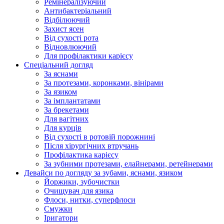
Ремінералізуючий
Антибактеріальний
Відбілюючий
Захист ясен
Від сухості рота
Відновлюючий
Для профілактики карієсу
Спеціальний догляд
За яснами
За протезами, коронками, вінірами
За язиком
За імплантатами
За брекетами
Для вагітних
Для курців
Від сухості в ротовій порожнині
Після хірургічних втручань
Профілактика карієсу
За зубними протезами, елайнерами, ретейнерами
Девайси по догляду за зубами, яснами, язиком
Йоржики, зубочистки
Очищувач для язика
Флоси, нитки, суперфлоси
Смужки
Іригатори