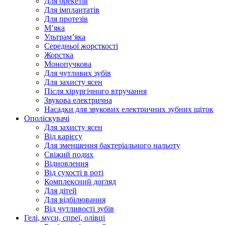
Для брекетів
Для імплантатів
Для протезів
Мʼяка
Ультрамʼяка
Середньої жорсткості
Жорстка
Монопучкова
Для чутливих зубів
Для захисту ясен
Після хірургічного втручання
Звукова електрична
Насадки для звукових електричних зубних щіток
Ополіскувачі
Для захисту ясен
Від карієсу
Для зменшення бактеріального нальоту
Свіжий подих
Відновлення
Від сухості в роті
Комплексний догляд
Для дітей
Для відбілювання
Від чутливості зубів
Гелі, муси, спреї, олівці