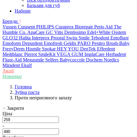
Бальзам для губ
Набори
Бренди
Vussen
Curasept
PHILIPS
Curaprox
Biorepair
Perio Aid
The
Humble Co.
ApaCare
GC
Vitis
Dentissimo
Edel+White
Osstem
GLO32
Halita
Interprox
Prooral
Swiss Smile
Tebodont
Emofluor
Emoform
Depurdent
Emofresh
Geldis
PARO
Pesitro
Brush-Baby
FrezyDerm
Hismile
Spokar
HEY YOU
DenTek
Efferdent
Mediblanc
Pierrot
SmileKit
VEGA
GUM
ImplaCare
Herbadent
Fluor-Aid
Megasmile
Selfers
Babycoccole
Dochem
Nordics
Miradent
Ekulf
Акції
Новинки
Головна
Зубна паста
Проти неприємного запаху
Закрити
Ціна
-