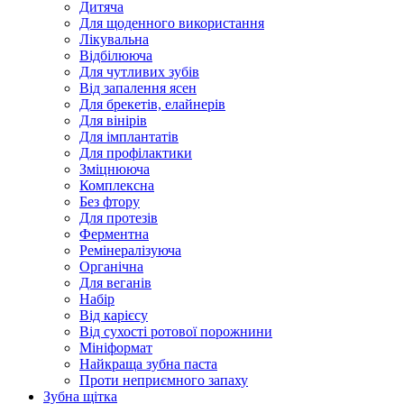
Дитяча
Для щоденного використання
Лікувальна
Відбілююча
Для чутливих зубів
Від запалення ясен
Для брекетів, елайнерів
Для вінірів
Для імплантатів
Для профілактики
Зміцнююча
Комплексна
Без фтору
Для протезів
Ферментна
Ремінералізуюча
Органічна
Для веганів
Набір
Від карієсу
Від сухості ротової порожнини
Мініформат
Найкраща зубна паста
Проти неприємного запаху
Зубна щітка