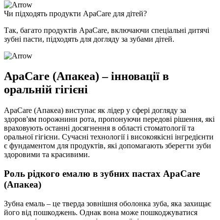
Чи підходять продукти ApaCare для дітей?
Так, багато продуктів ApaCare, включаючи спеціальні дитячі
зубні пасти, підходять для догляду за зубами дітей.
ApaCare (Апакеа) – інновації в
оральній гігієні
ApaCare (Апакеа) виступає як лідер у сфері догляду за
здоров'ям порожнини рота, пропонуючи передові рішення, які
враховують останні досягнення в області стоматології та
оральної гігієни. Сучасні технології і високоякісні інгредієнти
є фундаментом для продуктів, які допомагають зберегти зуби
здоровими та красивими.
Роль рідкого емалю в зубних пастах ApaCare
(Апакеа)
Зубна емаль – це тверда зовнішня оболонка зуба, яка захищає
його від пошкоджень. Однак вона може пошкоджуватися