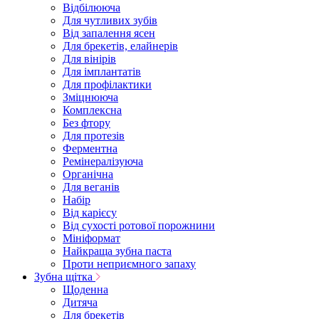
Відбілююча
Для чутливих зубів
Від запалення ясен
Для брекетів, елайнерів
Для вінірів
Для імплантатів
Для профілактики
Зміцнююча
Комплексна
Без фтору
Для протезів
Ферментна
Ремінералізуюча
Органічна
Для веганів
Набір
Від карієсу
Від сухості ротової порожнини
Мініформат
Найкраща зубна паста
Проти неприємного запаху
Зубна щітка
Щоденна
Дитяча
Для брекетів