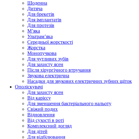
Щоденна
Дитяча
Для брекетів
Для імплантатів
Для протезів
Мʼяка
Ультрамʼяка
Середньої жорсткості
Жорстка
Монопучкова
Для чутливих зубів
Для захисту ясен
Після хірургічного втручання
Звукова електрична
Насадки для звукових електричних зубних щіток
Ополіскувачі
Для захисту ясен
Від карієсу
Для зменшення бактеріального нальоту
Свіжий подих
Відновлення
Від сухості в роті
Комплексний догляд
Для дітей
Для відбілювання