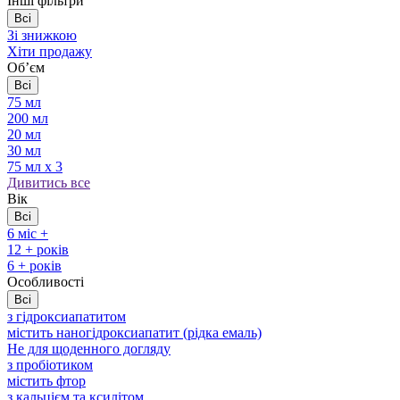
Інші фільтри
Всі
Зі знижкою
Хіти продажу
Обʼєм
Всі
75 мл
200 мл
20 мл
30 мл
75 мл х 3
Дивитись все
Вік
Всі
6 міс +
12 + років
6 + років
Особливості
Всі
з гідроксиапатитом
містить наногідроксиапатит (рідка емаль)
Не для щоденного догляду
з пробіотиком
містить фтор
з кальцієм та ксилітом