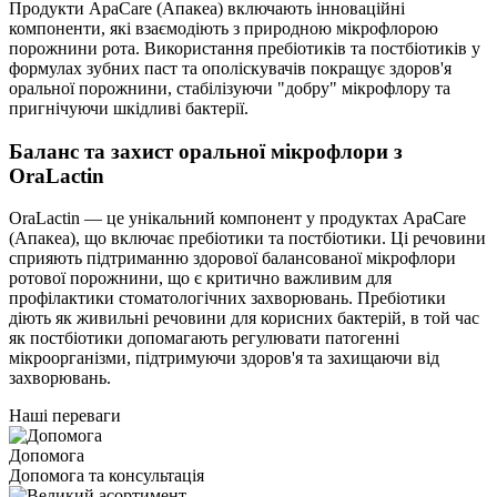
Продукти ApaCare (Апакеа) включають інноваційні
компоненти, які взаємодіють з природною мікрофлорою
порожнини рота. Використання пребіотиків та постбіотиків у
формулах зубних паст та ополіскувачів покращує здоров'я
оральної порожнини, стабілізуючи "добру" мікрофлору та
пригнічуючи шкідливі бактерії.
Баланс та захист оральної мікрофлори з
OraLactin
OraLactin — це унікальний компонент у продуктах ApaCare
(Апакеа), що включає пребіотики та постбіотики. Ці речовини
сприяють підтриманню здорової балансованої мікрофлори
ротової порожнини, що є критично важливим для
профілактики стоматологічних захворювань. Пребіотики
діють як живильні речовини для корисних бактерій, в той час
як постбіотики допомагають регулювати патогенні
мікроорганізми, підтримуючи здоров'я та захищаючи від
захворювань.
Наші переваги
Допомога
Допомога та консультація