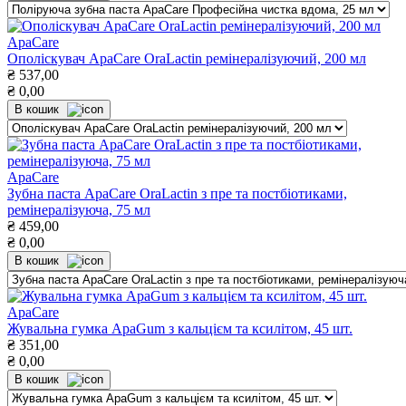
ApaCare
Ополіскувач ApaCare OraLactin ремінералізуючий, 200 мл
₴
537,00
₴
0,00
В кошик
ApaCare
Зубна паста ApaCare OraLactin з пре та постбіотиками,
ремінералізуюча, 75 мл
₴
459,00
₴
0,00
В кошик
ApaCare
Жувальна гумка ApaGum з кальцієм та ксилітом, 45 шт.
₴
351,00
₴
0,00
В кошик