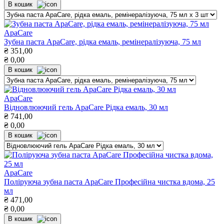
В кошик
ApaCare
Зубна паста ApaCare, рідка емаль, ремінералізуюча, 75 мл
₴
351,00
₴
0,00
В кошик
ApaCare
Відновлюючий гель ApaCare Рідка емаль, 30 мл
₴
741,00
₴
0,00
В кошик
ApaCare
Поліруюча зубна паста ApaCare Професійна чистка вдома, 25
мл
₴
471,00
₴
0,00
В кошик