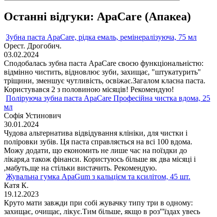
Останні відгуки: ApaCare (Апакеа)
Зубна паста ApaCare, рідка емаль, ремінералізуюча, 75 мл
Орест. Дрогобич.
03.02.2024
Сподобалась зубна паста ApaCare своєю функціональністю:
відмінно чистить, відновлює зуби, захищає, "штукатурить"
тріщини, зменшує чутливість, освіжає.Загалом класна паста.
Користувався 2 з половиною місяців! Рекомендую!
Поліруюча зубна паста ApaCare Професійна чистка вдома, 25
мл
Софія Устинович
30.01.2024
Чудова альтернатива відвідування клініки, для чистки і
поліровки зубів. Ця паста справляється на всі 100 вдома.
Можу додати, що економить не лише час на поїздки до
лікаря,а також фінанси. Користуюсь більше як два місяці і
,мабуть,ще на стільки вистачить. Рекомендую.
Жувальна гумка ApaGum з кальцієм та ксилітом, 45 шт.
Катя К.
19.12.2023
Круто мати завжди при собі жувачку типу три в одному:
захищає, очищає, лікує.Тим більше, якщо в роз'''їздах увесь