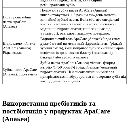
медичний гідроксіапатит, який сприяє
ремінералізації зубів.
Поліруюча зубна паста ApaCare (Апакеа)
використовується 1-2 рази на тиждень замість
Поліруюча зубна
звичайної зубної пасти. Вона містить спеціальні
паста ApaCare
чистячі частинки з високою чистячою силою і
(Апакеа)
медичний гідроксіапатит, який захищає від
чутливості, освітлює і згладжує поверхню.
Відновлюючий гель ApaCare (Апакеа) Рідка емаль
Відновлюючий гель
дуже багатий на медичний гідроксіапатит (рідкий
ApaCare (Апакеа)
зубний емаль), який покриває зуби захисним шаром,
Рідка емаль
освітлює їх до високого блиску і захищає від
бактерій або зубного нальоту.
Зубна паста ApaCare (Апакеа) містить фторид
натрію (1450 ppm F-) і рідкий емаль (медичний
Зубна паста ApaCare
гідроксіапатит). Цей високоактивний мінерал
(Апакеа), рідка емаль
прикріплюється і вбудовується в поверхню зубів під
час щоденного чищення.
Використання пребіотиків та
постбіотиків у продуктах ApaCare
(Апакеа)