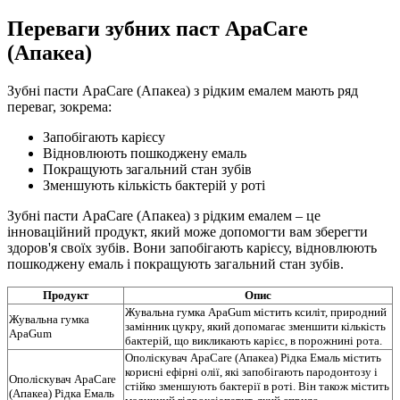
Переваги зубних паст ApaCare
(Апакеа)
Зубні пасти ApaCare (Апакеа) з рідким емалем мають ряд
переваг, зокрема:
Запобігають карієсу
Відновлюють пошкоджену емаль
Покращують загальний стан зубів
Зменшують кількість бактерій у роті
Зубні пасти ApaCare (Апакеа) з рідким емалем – це
інноваційний продукт, який може допомогти вам зберегти
здоров'я своїх зубів. Вони запобігають карієсу, відновлюють
пошкоджену емаль і покращують загальний стан зубів.
Продукт
Опис
Жувальна гумка ApaGum містить ксиліт, природний
Жувальна гумка
замінник цукру, який допомагає зменшити кількість
ApaGum
бактерій, що викликають карієс, в порожнині рота.
Ополіскувач ApaCare (Апакеа) Рідка Емаль містить
корисні ефірні олії, які запобігають пародонтозу і
Ополіскувач ApaCare
стійко зменшують бактерії в роті. Він також містить
(Апакеа) Рідка Емаль