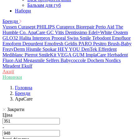
Бальзам для губ
Набори
Бренди
Vussen
Curasept
PHILIPS
Curaprox
Biorepair
Perio Aid
The
Humble Co.
ApaCare
GC
Vitis
Dentissimo
Edel+White
Osstem
GLO32
Halita
Interprox
Prooral
Swiss Smile
Tebodont
Emofluor
Emoform
Depurdent
Emofresh
Geldis
PARO
Pesitro
Brush-Baby
FrezyDerm
Hismile
Spokar
HEY YOU
DenTek
Efferdent
Mediblanc
Pierrot
SmileKit
VEGA
GUM
ImplaCare
Herbadent
Fluor-Aid
Megasmile
Selfers
Babycoccole
Dochem
Nordics
Miradent
Ekulf
Акції
Новинки
Головна
Бренди
ApaCare
Закрити
Ціна
-