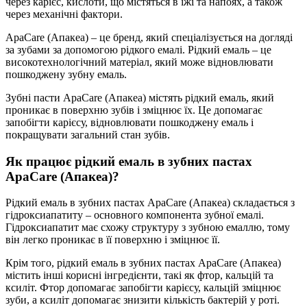
через карієс, кислоти, що містяться в їжі та напоях, а також
через механічні фактори.
ApaCare (Апакеа) – це бренд, який спеціалізується на догляді
за зубами за допомогою рідкого емалі. Рідкий емаль – це
високотехнологічний матеріал, який може відновлювати
пошкоджену зубну емаль.
Зубні пасти ApaCare (Апакеа) містять рідкий емаль, який
проникає в поверхню зубів і зміцнює їх. Це допомагає
запобігти карієсу, відновлювати пошкоджену емаль і
покращувати загальний стан зубів.
Як працює рідкий емаль в зубних пастах
ApaCare (Апакеа)?
Рідкий емаль в зубних пастах ApaCare (Апакеа) складається з
гідроксиапатиту – основного компонента зубної емалі.
Гідроксиапатит має схожу структуру з зубною емаллю, тому
він легко проникає в її поверхню і зміцнює її.
Крім того, рідкий емаль в зубних пастах ApaCare (Апакеа)
містить інші корисні інгредієнти, такі як фтор, кальцій та
ксиліт. Фтор допомагає запобігти карієсу, кальцій зміцнює
зуби, а ксиліт допомагає знизити кількість бактерій у роті.