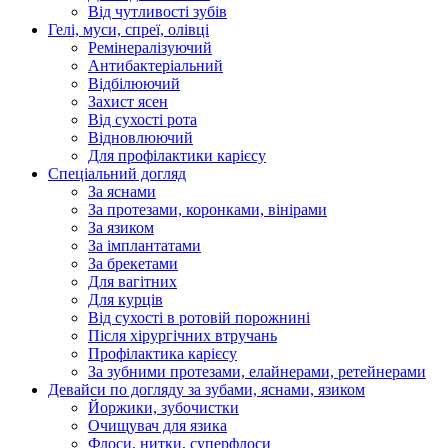
Від чутливості зубів
Гелі, муси, спреї, олівці
Ремінералізуючий
Антибактеріальний
Відбілюючий
Захист ясен
Від сухості рота
Відновлюючий
Для профілактики карієсу
Спеціальний догляд
За яснами
За протезами, коронками, вінірами
За язиком
За імплантатами
За брекетами
Для вагітних
Для курців
Від сухості в ротовій порожнині
Після хірургічних втручань
Профілактика карієсу
За зубними протезами, елайнерами, ретейнерами
Девайси по догляду за зубами, яснами, язиком
Йоржики, зубочистки
Очищувач для язика
Флоси, нитки, суперфлоси