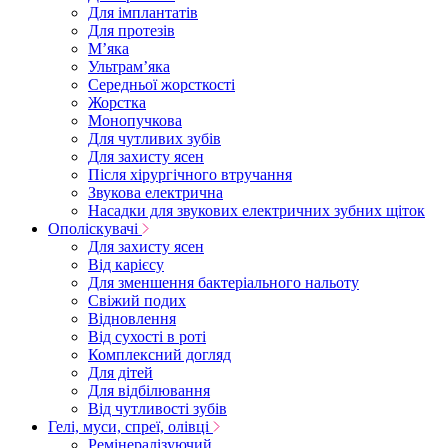
Для імплантатів
Для протезів
Мʼяка
Ультрамʼяка
Середньої жорсткості
Жорстка
Монопучкова
Для чутливих зубів
Для захисту ясен
Після хірургічного втручання
Звукова електрична
Насадки для звукових електричних зубних щіток
Ополіскувачі
Для захисту ясен
Від карієсу
Для зменшення бактеріального нальоту
Свіжий подих
Відновлення
Від сухості в роті
Комплексний догляд
Для дітей
Для відбілювання
Від чутливості зубів
Гелі, муси, спреї, олівці
Ремінералізуючий