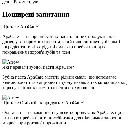
день. Рекомендую
Поширені запитання
Що таке ApaCare?
ApaCare — це бренд зубних паст та інших продуктів для
догляду за порожниною рота, який використовує унікальні
інгредієнти, такі як рідкий емаль та пребіотики, для
покращення здоров'я зубів та ясен.
Які переваги зубної пасти ApaCare?
Зубна паста ApaCare містить рідкий емаль, що допомагає
відновлювати та зміцнювати зубну емаль, а також захищає від
карієсу та інших стоматологічних захворювань.
Що таке OraLactin в продуктах ApaCare?
OraLactin — це компонент у деяких продуктах ApaCare, що
включає пребіотики та постбіотики для підтримки здорової
мікрофлори ротової порожнини.