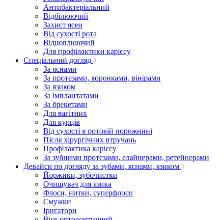
Антибактеріальний
Відбілюючий
Захист ясен
Від сухості рота
Відновлюючий
Для профілактики карієсу
Спеціальний догляд
За яснами
За протезами, коронками, вінірами
За язиком
За імплантатами
За брекетами
Для вагітних
Для курців
Від сухості в ротовій порожнині
Після хірургічних втручань
Профілактика карієсу
За зубними протезами, елайнерами, ретейнерами
Девайси по догляду за зубами, яснами, язиком
Йоржики, зубочистки
Очищувач для язика
Флоси, нитки, суперфлоси
Смужки
Іригатори
Віск ортодонтичний