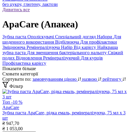
без цукру, глютену, лактози
Дивитись все
ApaCare (Апакеа)
Зубна паста
Ополіскувачі
Спеціальний догляд
Набори
Для
щоденного використання
Відбілююча
Для профілактики
Зміцнююча
Ремінералізуюча
Набір
Від карієсу
Найкраща
зубна паста
Для зменшення бактеріального нальоту
Свіжий
подих
Відновлення
Ремінералізуючий
Для курців
Профілактика карієсу
Показати більше
Сховати категорії
Сортувати по:
замовчуванням
ціною
назвою
рейтингу
Фільтр
Топ
-10 %
ApaCare
Зубна паста ApaCare, рідка емаль, ремінералізуюча, 75 мл х 3
шт
₴
947,70
₴
1 053,00