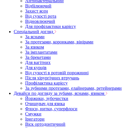
Антибактеріальний
Відбілюючий
Захист ясен
Від сухості рота
Відновлюючий
Для профілактики карієсу
Спеціальний догляд
За яснами
За протезами, коронками, вінірами
За язиком
За імплантатами
За брекетами
Для вагітних
Для курців
Від сухості в ротовій порожнині
Після хірургічних втручань
Профілактика карієсу
За зубними протезами, елайнерами, ретейнерами
Девайси по догляду за зубами, яснами, язиком
Йоржики, зубочистки
Очищувач для язика
Флоси, нитки, суперфлоси
Смужки
Іригатори
Віск ортодонтичний