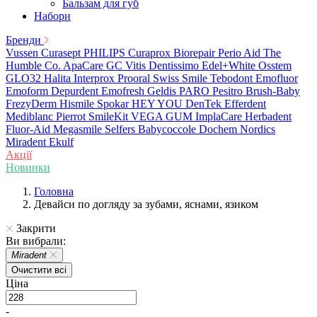
Бальзам для губ
Набори
Бренди
Vussen
Curasept
PHILIPS
Curaprox
Biorepair
Perio Aid
The
Humble Co.
ApaCare
GC
Vitis
Dentissimo
Edel+White
Osstem
GLO32
Halita
Interprox
Prooral
Swiss Smile
Tebodont
Emofluor
Emoform
Depurdent
Emofresh
Geldis
PARO
Pesitro
Brush-Baby
FrezyDerm
Hismile
Spokar
HEY YOU
DenTek
Efferdent
Mediblanc
Pierrot
SmileKit
VEGA
GUM
ImplaCare
Herbadent
Fluor-Aid
Megasmile
Selfers
Babycoccole
Dochem
Nordics
Miradent
Ekulf
Акції
Новинки
Головна
Девайси по догляду за зубами, яснами, язиком
Закрити
Ви вибрали:
Miradent
Очистити всі
Ціна
-