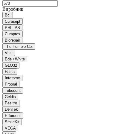
Виробник
Всі
Curasept
PHILIPS
Curaprox
Biorepair
The Humble Co.
Vitis
Edel+White
GLO32
Halita
Interprox
Prooral
Tebodont
Geldis
Pesitro
DenTek
Efferdent
SmileKit
VEGA