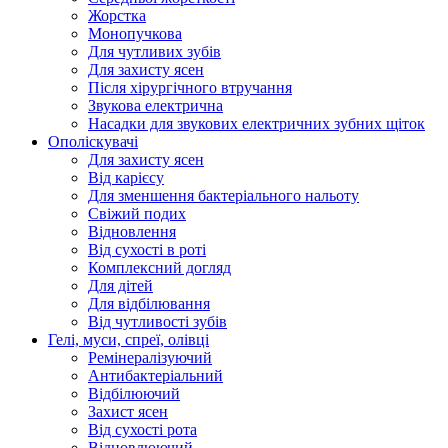
Жорстка
Монопучкова
Для чутливих зубів
Для захисту ясен
Після хірургічного втручання
Звукова електрична
Насадки для звукових електричних зубних щіток
Ополіскувачі
Для захисту ясен
Від карієсу
Для зменшення бактеріального нальоту
Свіжий подих
Відновлення
Від сухості в роті
Комплексний догляд
Для дітей
Для відбілювання
Від чутливості зубів
Гелі, муси, спреї, олівці
Ремінералізуючий
Антибактеріальний
Відбілюючий
Захист ясен
Від сухості рота
Відновлюючий