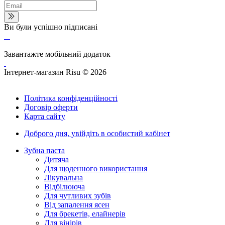
Ви були успішно підписані
Завантажте мобільний додаток
Інтернет-магазин Risu © 2026
Політика конфіденційності
Договір оферти
Карта сайту
Доброго дня,
увійдіть в особистий кабінет
Зубна паста
Дитяча
Для щоденного використання
Лікувальна
Відбілююча
Для чутливих зубів
Від запалення ясен
Для брекетів, елайнерів
Для вінірів