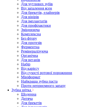
Для чутливих зубів
Від запалення ясен
Для брекетів, елайнерів
Для вінірів
Для імплантатів
Для профілактики
Зміцнююча
Комплексна
Без фтору
Для протезів
Ферментна
Ремінералізуюча
Органічна
Для веганів
Набір
Від карієсу
Від сухості ротової порожнини
Мініформат
Найкраща зубна паста
Проти неприємного запаху
Зубна щітка
Щоденна
Дитяча
Для брекетів