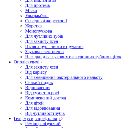
Для імплантатів
Для протезів
Мʼяка
Ультрамʼяка
Середньої жорсткості
Жорстка
Монопучкова
Для чутливих зубів
Для захисту ясен
Після хірургічного втручання
Звукова електрична
Насадки для звукових електричних зубних щіток
Ополіскувачі
Для захисту ясен
Від карієсу
Для зменшення бактеріального нальоту
Свіжий подих
Відновлення
Від сухості в роті
Комплексний догляд
Для дітей
Для відбілювання
Від чутливості зубів
Гелі, муси, спреї, олівці
Ремінералізуючий