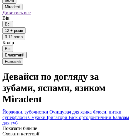
GUM
Miradent
Дивитись все
Вік
Всі
12 + років
3-12 років
Колір
Всі
Блакитний
Рожевий
Девайси по догляду за
зубами, яснами, язиком
Miradent
Йоржики, зубочистки
Очищувач для язика
Флоси, нитки,
суперфлоси
Смужки
Іригатори
Віск ортодонтичний
Бальзам
для губ
Показати більше
Сховати категорії