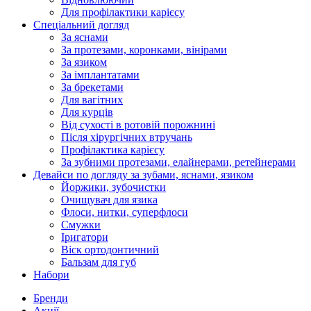
Для профілактики карієсу
Спеціальний догляд
За яснами
За протезами, коронками, вінірами
За язиком
За імплантатами
За брекетами
Для вагітних
Для курців
Від сухості в ротовій порожнині
Після хірургічних втручань
Профілактика карієсу
За зубними протезами, елайнерами, ретейнерами
Девайси по догляду за зубами, яснами, язиком
Йоржики, зубочистки
Очищувач для язика
Флоси, нитки, суперфлоси
Смужки
Іригатори
Віск ортодонтичний
Бальзам для губ
Набори
Бренди
Акції