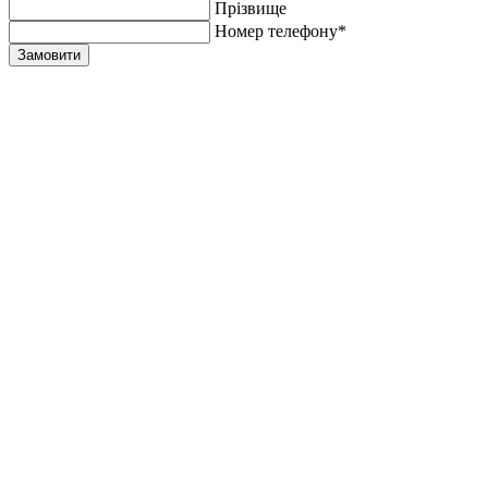
Прiзвище
Номер телефону*