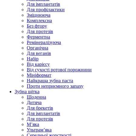
Для імплантатів
Для профілактики
Зміцнююча
Комплексна
Без фтору
Для протезів
Ферментна
Ремінералізуюча
Органічна
Для веганів
Набір
Від карієсу
Від сухості ротової порожнини
Мініформат
Найкраща зубна паста
Проти неприємного запаху
Зубна щітка
Щоденна
Дитяча
Для брекетів
Для імплантатів
Для протезів
Мʼяка
Ультрамʼяка
Середньої жорсткості