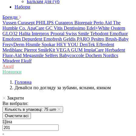
Бальзам для губ
Набори
Бренди
Vussen
Curasept
PHILIPS
Curaprox
Biorepair
Perio Aid
The
Humble Co.
ApaCare
GC
Vitis
Dentissimo
Edel+White
Osstem
GLO32
Halita
Interprox
Prooral
Swiss Smile
Tebodont
Emofluor
Emoform
Depurdent
Emofresh
Geldis
PARO
Pesitro
Brush-Baby
FrezyDerm
Hismile
Spokar
HEY YOU
DenTek
Efferdent
Mediblanc
Pierrot
SmileKit
VEGA
GUM
ImplaCare
Herbadent
Fluor-Aid
Megasmile
Selfers
Babycoccole
Dochem
Nordics
Miradent
Ekulf
Акції
Новинки
Головна
Девайси по догляду за зубами, яснами, язиком
Закрити
Ви вибрали:
Кількість в упаковці:
75 шт
Очистити всі
Ціна
-