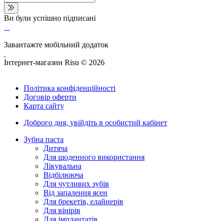
Ви були успішно підписані
Завантажте мобільний додаток
Інтернет-магазин Risu © 2026
Політика конфіденційності
Договір оферти
Карта сайту
Доброго дня,
увійдіть в особистий кабінет
Зубна паста
Дитяча
Для щоденного використання
Лікувальна
Відбілююча
Для чутливих зубів
Від запалення ясен
Для брекетів, елайнерів
Для вінірів
Для імплантатів