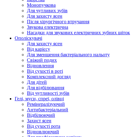
Монопучкова
Для чутливих зубів
Для захисту ясен
Після хірургічного втручання
Звукова електрична
Насадки для звукових електричних зубних щіток
Ополіскувачі
Для захисту ясен
Від карієсу
Для зменшення бактеріального нальоту
Свіжий подих
Відновлення
Від сухості в роті
Комплексний догляд
Для дітей
Для відбілювання
Від чутливості зубів
Гелі, муси, спреї, олівці
Ремінералізуючий
Антибактеріальний
Відбілюючий
Захист ясен
Від сухості рота
Відновлюючий