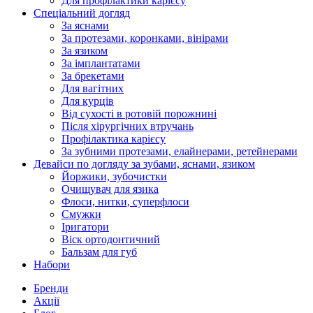
Для профілактики карієсу
Спеціальний догляд
За яснами
За протезами, коронками, вінірами
За язиком
За імплантатами
За брекетами
Для вагітних
Для курців
Від сухості в ротовій порожнині
Після хірургічних втручань
Профілактика карієсу
За зубними протезами, елайнерами, ретейнерами
Девайси по догляду за зубами, яснами, язиком
Йоржики, зубочистки
Очищувач для язика
Флоси, нитки, суперфлоси
Смужки
Іригатори
Віск ортодонтичний
Бальзам для губ
Набори
Бренди
Акції