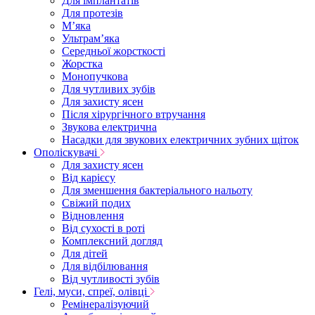
Для імплантатів
Для протезів
Мʼяка
Ультрамʼяка
Середньої жорсткості
Жорстка
Монопучкова
Для чутливих зубів
Для захисту ясен
Після хірургічного втручання
Звукова електрична
Насадки для звукових електричних зубних щіток
Ополіскувачі
Для захисту ясен
Від карієсу
Для зменшення бактеріального нальоту
Свіжий подих
Відновлення
Від сухості в роті
Комплексний догляд
Для дітей
Для відбілювання
Від чутливості зубів
Гелі, муси, спреї, олівці
Ремінералізуючий