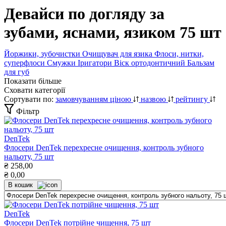
Девайси по догляду за
зубами, яснами, язиком 75 шт
Йоржики, зубочистки
Очищувач для язика
Флоси, нитки,
суперфлоси
Смужки
Іригатори
Віск ортодонтичний
Бальзам
для губ
Показати більше
Сховати категорії
Сортувати по:
замовчуванням
ціною
назвою
рейтингу
Фільтр
DenTek
Флосери DenTek перехресне очищення, контроль зубного
нальоту, 75 шт
₴
258,00
₴
0,00
В кошик
DenTek
Флосери DenTek потрійне чищення, 75 шт