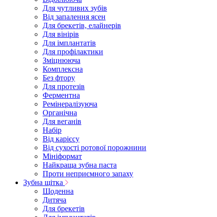
Для чутливих зубів
Від запалення ясен
Для брекетів, елайнерів
Для вінірів
Для імплантатів
Для профілактики
Зміцнююча
Комплексна
Без фтору
Для протезів
Ферментна
Ремінералізуюча
Органічна
Для веганів
Набір
Від карієсу
Від сухості ротової порожнини
Мініформат
Найкраща зубна паста
Проти неприємного запаху
Зубна щітка
Щоденна
Дитяча
Для брекетів