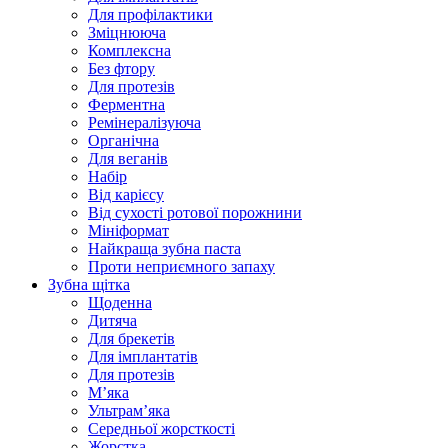
Для профілактики
Зміцнююча
Комплексна
Без фтору
Для протезів
Ферментна
Ремінералізуюча
Органічна
Для веганів
Набір
Від карієсу
Від сухості ротової порожнини
Мініформат
Найкраща зубна паста
Проти неприємного запаху
Зубна щітка
Щоденна
Дитяча
Для брекетів
Для імплантатів
Для протезів
Мʼяка
Ультрамʼяка
Середньої жорсткості
Жорстка