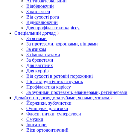
Антибактеріальний
Відбілюючий
Захист ясен
Від сухості рота
Відновлюючий
Для профілактики карієсу
Спеціальний догляд
За яснами
За протезами, коронками, вінірами
За язиком
За імплантатами
За брекетами
Для вагітних
Для курців
Від сухості в ротовій порожнині
Після хірургічних втручань
Профілактика карієсу
За зубними протезами, елайнерами, ретейнерами
Девайси по догляду за зубами, яснами, язиком
Йоржики, зубочистки
Очищувач для язика
Флоси, нитки, суперфлоси
Смужки
Іригатори
Віск ортодонтичний