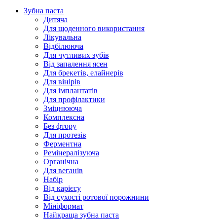
Зубна паста
Дитяча
Для щоденного використання
Лікувальна
Відбілююча
Для чутливих зубів
Від запалення ясен
Для брекетів, елайнерів
Для вінірів
Для імплантатів
Для профілактики
Зміцнююча
Комплексна
Без фтору
Для протезів
Ферментна
Ремінералізуюча
Органічна
Для веганів
Набір
Від карієсу
Від сухості ротової порожнини
Мініформат
Найкраща зубна паста