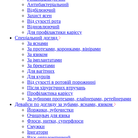
Антибактеріальний
Відбілюючий
Захист ясен
Від сухості рота
Відновлюючий
Для профілактики карієсу
Спеціальний догляд
За яснами
За протезами, коронками, вінірами
За язиком
За імплантатами
За брекетами
Для вагітних
Для курців
Від сухості в ротовій порожнині
Після хірургічних втручань
Профілактика карієсу
За зубними протезами, елайнерами, ретейнерами
Девайси по догляду за зубами, яснами, язиком
Йоржики, зубочистки
Очищувач для язика
Флоси, нитки, суперфлоси
Смужки
Іригатори
Віск ортодонтичний