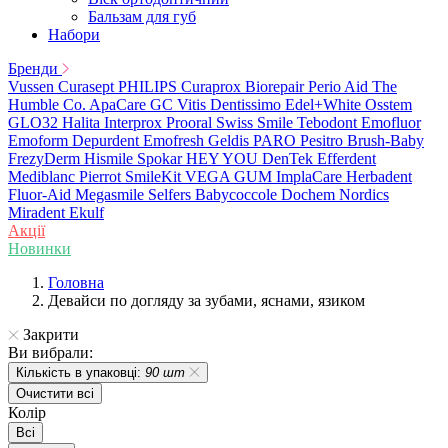
Бальзам для губ
Набори
Бренди
Vussen
Curasept
PHILIPS
Curaprox
Biorepair
Perio Aid
The
Humble Co.
ApaCare
GC
Vitis
Dentissimo
Edel+White
Osstem
GLO32
Halita
Interprox
Prooral
Swiss Smile
Tebodont
Emofluor
Emoform
Depurdent
Emofresh
Geldis
PARO
Pesitro
Brush-Baby
FrezyDerm
Hismile
Spokar
HEY YOU
DenTek
Efferdent
Mediblanc
Pierrot
SmileKit
VEGA
GUM
ImplaCare
Herbadent
Fluor-Aid
Megasmile
Selfers
Babycoccole
Dochem
Nordics
Miradent
Ekulf
Акції
Новинки
Головна
Девайси по догляду за зубами, яснами, язиком
Закрити
Ви вибрали:
Кількість в упаковці:
90 шт
Очистити всі
Колір
Всі