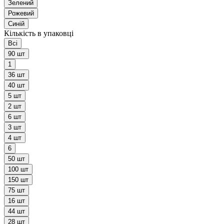
Зелений
Рожевий
Синій
Кількість в упаковці
Всі
90 шт
1
36 шт
40 шт
5 шт
2 шт
6 шт
3 шт
4 шт
6
50 шт
100 шт
150 шт
75 шт
16 шт
44 шт
28 шт