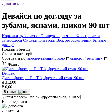
Дивитись все
Девайси по догляду за
зубами, яснами, язиком 90 шт
Йоржики, зубочистки
Очищувач для язика
Флоси, нитки,
суперфлоси
Смужки
Іригатори
Віск ортодонтичний
Бальзам
для губ
Показати більше
Сховати категорії
Сортувати по:
замовчуванням
ціною
назвою
рейтингу
Фільтр
DenTek
Дитячі флосери DenTek, фруктовий смак, 90 шт
₴
312,00
₴
0,00
В кошик
Наші переваги
Допомога