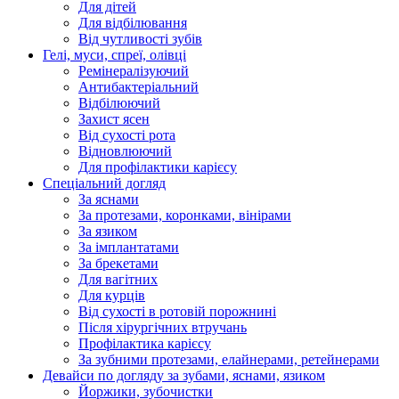
Для дітей
Для відбілювання
Від чутливості зубів
Гелі, муси, спреї, олівці
Ремінералізуючий
Антибактеріальний
Відбілюючий
Захист ясен
Від сухості рота
Відновлюючий
Для профілактики карієсу
Спеціальний догляд
За яснами
За протезами, коронками, вінірами
За язиком
За імплантатами
За брекетами
Для вагітних
Для курців
Від сухості в ротовій порожнині
Після хірургічних втручань
Профілактика карієсу
За зубними протезами, елайнерами, ретейнерами
Девайси по догляду за зубами, яснами, язиком
Йоржики, зубочистки