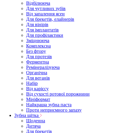
Відбілююча
Для чутливих зубів
Від запалення ясен
Для брекетів, елайнерів
Для вінірів
Для імплантатів
Для профілактики
Зміцнююча
Комплексна
Без фтору
Для протезів
Ферментна
Ремінералізуюча
Органічна
Для веганів
Набір
Від карієсу
Від сухості ротової порожнини
Мініформат
Найкраща зубна паста
Проти неприємного запаху
Зубна щітка
Щоденна
Дитяча
Для брекетів