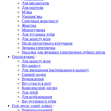
Для імплантатів
Для протезів
Мʼяка
Ультрамʼяка
Середньої жорсткості
Жорстка
Монопучкова
Для чутливих зубів
Для захисту ясен
Після хірургічного втручання
Звукова електрична
Насадки для звукових електричних зубних щіток
Ополіскувачі
Для захисту ясен
Від карієсу
Для зменшення бактеріального нальоту
Свіжий подих
Відновлення
Від сухості в роті
Комплексний догляд
Для дітей
Для відбілювання
Від чутливості зубів
Гелі, муси, спреї, олівці
Ремінералізуючий