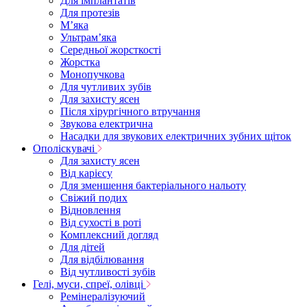
Для імплантатів
Для протезів
Мʼяка
Ультрамʼяка
Середньої жорсткості
Жорстка
Монопучкова
Для чутливих зубів
Для захисту ясен
Після хірургічного втручання
Звукова електрична
Насадки для звукових електричних зубних щіток
Ополіскувачі
Для захисту ясен
Від карієсу
Для зменшення бактеріального нальоту
Свіжий подих
Відновлення
Від сухості в роті
Комплексний догляд
Для дітей
Для відбілювання
Від чутливості зубів
Гелі, муси, спреї, олівці
Ремінералізуючий