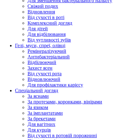
Для зменшення бактеріального нальоту
Свіжий подих
Відновлення
Від сухості в роті
Комплексний догляд
Для дітей
Для відбілювання
Від чутливості зубів
Гелі, муси, спреї, олівці
Ремінералізуючий
Антибактеріальний
Відбілюючий
Захист ясен
Від сухості рота
Відновлюючий
Для профілактики карієсу
Спеціальний догляд
За яснами
За протезами, коронками, вінірами
За язиком
За імплантатами
За брекетами
Для вагітних
Для курців
Від сухості в ротовій порожнині