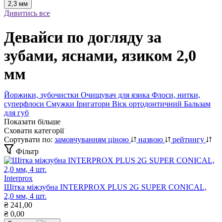
2,3 мм
Дивитись все
Девайси по догляду за
зубами, яснами, язиком 2,0
мм
Йоржики, зубочистки
Очищувач для язика
Флоси, нитки,
суперфлоси
Смужки
Іригатори
Віск ортодонтичний
Бальзам
для губ
Показати більше
Сховати категорії
Сортувати по:
замовчуванням
ціною
назвою
рейтингу
Фільтр
Interprox
Щітка міжзубна INTERPROX PLUS 2G SUPER CONICAL,
2,0 мм, 4 шт.
₴
241,00
₴
0,00