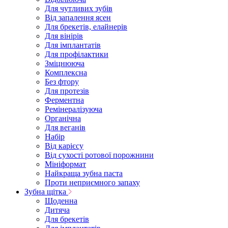
Для чутливих зубів
Від запалення ясен
Для брекетів, елайнерів
Для вінірів
Для імплантатів
Для профілактики
Зміцнююча
Комплексна
Без фтору
Для протезів
Ферментна
Ремінералізуюча
Органічна
Для веганів
Набір
Від карієсу
Від сухості ротової порожнини
Мініформат
Найкраща зубна паста
Проти неприємного запаху
Зубна щітка
Щоденна
Дитяча
Для брекетів