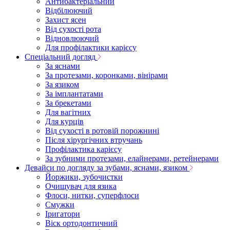
Антибактеріальний
Відбілюючий
Захист ясен
Від сухості рота
Відновлюючий
Для профілактики карієсу
Спеціальний догляд
За яснами
За протезами, коронками, вінірами
За язиком
За імплантатами
За брекетами
Для вагітних
Для курців
Від сухості в ротовій порожнині
Після хірургічних втручань
Профілактика карієсу
За зубними протезами, елайнерами, ретейнерами
Девайси по догляду за зубами, яснами, язиком
Йоржики, зубочистки
Очищувач для язика
Флоси, нитки, суперфлоси
Смужки
Іригатори
Віск ортодонтичний