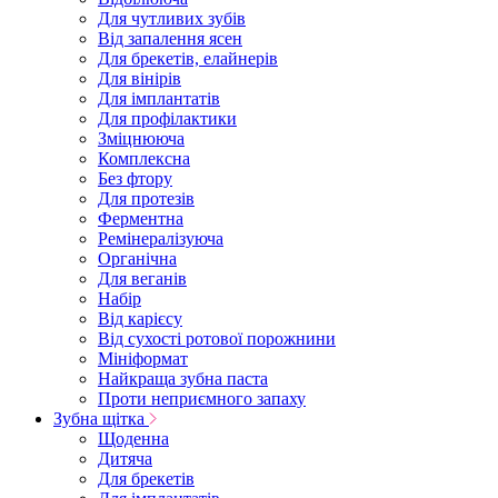
Для чутливих зубів
Від запалення ясен
Для брекетів, елайнерів
Для вінірів
Для імплантатів
Для профілактики
Зміцнююча
Комплексна
Без фтору
Для протезів
Ферментна
Ремінералізуюча
Органічна
Для веганів
Набір
Від карієсу
Від сухості ротової порожнини
Мініформат
Найкраща зубна паста
Проти неприємного запаху
Зубна щітка
Щоденна
Дитяча
Для брекетів