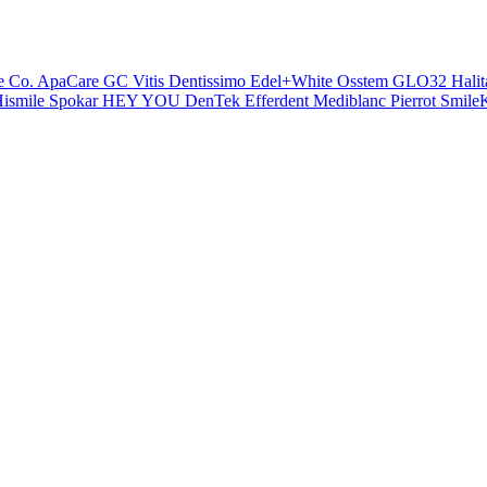
e Co.
ApaCare
GC
Vitis
Dentissimo
Edel+White
Osstem
GLO32
Halit
ismile
Spokar
HEY YOU
DenTek
Efferdent
Mediblanc
Pierrot
SmileK