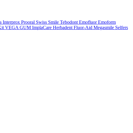
a
Interprox
Prooral
Swiss Smile
Tebodont
Emofluor
Emoform
it
VEGA
GUM
ImplaCare
Herbadent
Fluor-Aid
Megasmile
Selfers