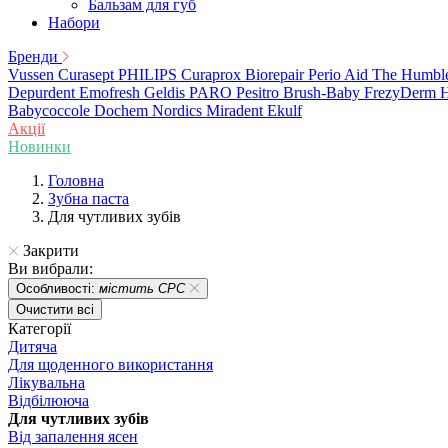
Бальзам для губ
Набори
Бренди
Vussen
Curasept
PHILIPS
Curaprox
Biorepair
Perio Aid
The Humbl
Depurdent
Emofresh
Geldis
PARO
Pesitro
Brush-Baby
FrezyDerm
H
Babycoccole
Dochem
Nordics
Miradent
Ekulf
Акції
Новинки
Головна
Зубна паста
Для чутливих зубів
Закрити
Ви вибрали:
Особливості:
містить CPC
Очистити всі
Категорії
Дитяча
Для щоденного використання
Лікувальна
Відбілююча
Для чутливих зубів
Від запалення ясен