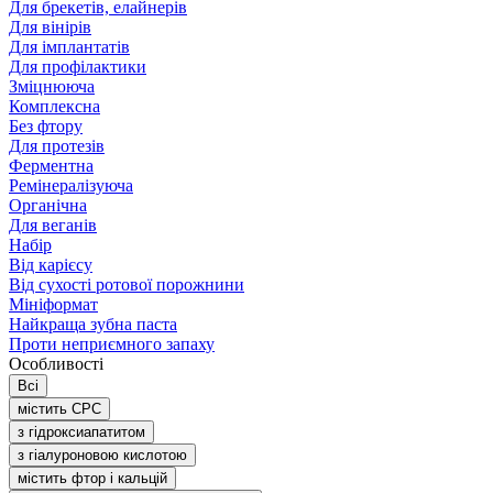
Для брекетів, елайнерів
Для вінірів
Для імплантатів
Для профілактики
Зміцнююча
Комплексна
Без фтору
Для протезів
Ферментна
Ремінералізуюча
Органічна
Для веганів
Набір
Від карієсу
Від сухості ротової порожнини
Мініформат
Найкраща зубна паста
Проти неприємного запаху
Особливості
Всі
містить CPC
з гідроксиапатитом
з гіалуроновою кислотою
містить фтор і кальцій