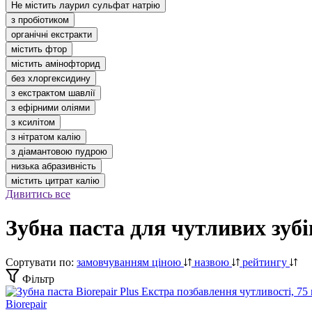
Не містить лаурил сульфат натрію
з пробіотиком
органічні екстракти
містить фтор
містить амінофторид
без хлоргексидину
з екстрактом шавлії
з ефірними оліями
з ксилітом
з нітратом калію
з діамантовою пудрою
низька абразивність
містить цитрат калію
Дивитись все
Зубна паста для чутливих зубі
Сортувати по:
замовчуванням
ціною
назвою
рейтингу
Фільтр
Biorepair