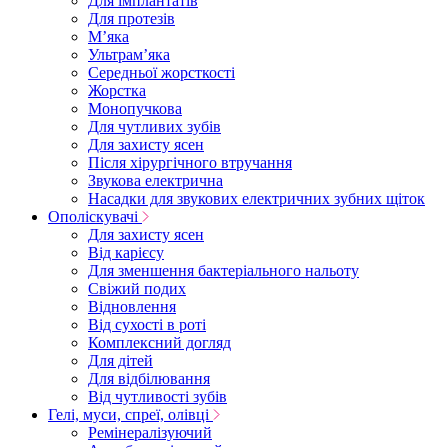
Для імплантатів
Для протезів
Мʼяка
Ультрамʼяка
Середньої жорсткості
Жорстка
Монопучкова
Для чутливих зубів
Для захисту ясен
Після хірургічного втручання
Звукова електрична
Насадки для звукових електричних зубних щіток
Ополіскувачі
Для захисту ясен
Від карієсу
Для зменшення бактеріального нальоту
Свіжий подих
Відновлення
Від сухості в роті
Комплексний догляд
Для дітей
Для відбілювання
Від чутливості зубів
Гелі, муси, спреї, олівці
Ремінералізуючий