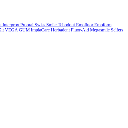
a
Interprox
Prooral
Swiss Smile
Tebodont
Emofluor
Emoform
it
VEGA
GUM
ImplaCare
Herbadent
Fluor-Aid
Megasmile
Selfers