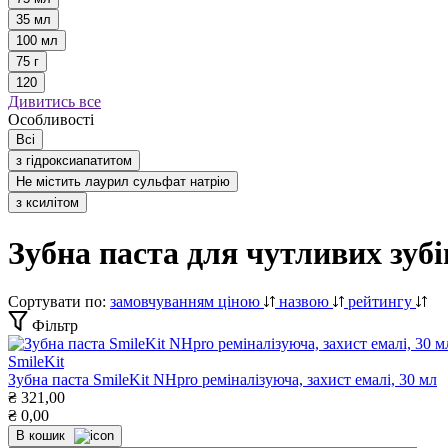
35 мл
100 мл
75 г
120
Дивитись все
Особливості
Всі
з гідроксиапатитом
Не містить лаурил сульфат натрію
з ксилітом
Зубна паста для чутливих зубі
Сортувати по:
замовчуванням
ціною
назвою
рейтингу
Фільтр
SmileKit
Зубна паста SmileKit NHpro реміналізуюча, захист емалі, 30 мл
₴
321,00
₴
0,00
В кошик