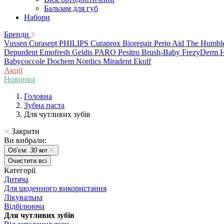
Бальзам для губ
Набори
Бренди
Vussen
Curasept
PHILIPS
Curaprox
Biorepair
Perio Aid
The Humbl
Depurdent
Emofresh
Geldis
PARO
Pesitro
Brush-Baby
FrezyDerm
H
Babycoccole
Dochem
Nordics
Miradent
Ekulf
Акції
Новинки
Головна
Зубна паста
Для чутливих зубів
Закрити
Ви вибрали:
Обʼєм:
30 мл
Очистити всі
Категорії
Дитяча
Для щоденного використання
Лікувальна
Відбілююча
Для чутливих зубів