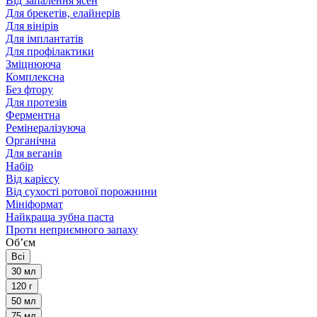
Від запалення ясен
Для брекетів, елайнерів
Для вінірів
Для імплантатів
Для профілактики
Зміцнююча
Комплексна
Без фтору
Для протезів
Ферментна
Ремінералізуюча
Органічна
Для веганів
Набір
Від карієсу
Від сухості ротової порожнини
Мініформат
Найкраща зубна паста
Проти неприємного запаху
Обʼєм
Всі
30 мл
120 г
50 мл
75 мл