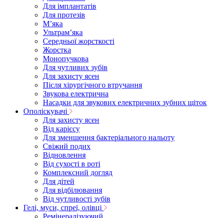
Для імплантатів
Для протезів
Мʼяка
Ультрамʼяка
Середньої жорсткості
Жорстка
Монопучкова
Для чутливих зубів
Для захисту ясен
Після хірургічного втручання
Звукова електрична
Насадки для звукових електричних зубних щіток
Ополіскувачі
Для захисту ясен
Від карієсу
Для зменшення бактеріального нальоту
Свіжий подих
Відновлення
Від сухості в роті
Комплексний догляд
Для дітей
Для відбілювання
Від чутливості зубів
Гелі, муси, спреї, олівці
Ремінералізуючий