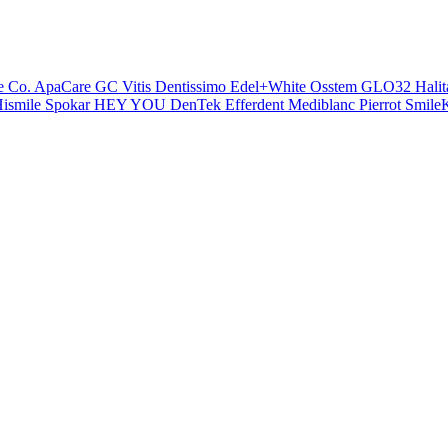
e Co.
ApaCare
GC
Vitis
Dentissimo
Edel+White
Osstem
GLO32
Halit
ismile
Spokar
HEY YOU
DenTek
Efferdent
Mediblanc
Pierrot
SmileK