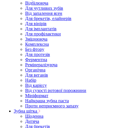
Відбілююча
Для чутливих зубів
Від запалення ясен
Для брекетів, елайнерів
Для вінірів
Для імплантатів
Для профілактики
Зміцнююча
Комплексна
Без фтору
Для протезів
Ферментна
Ремінералізуюча
Органічна
Для веганів
Набір
Від карієсу
Від сухості ротової порожнини
Мініформат
Найкраща зубна паста
Проти неприємного запаху
Зубна щітка
Щоденна
Дитяча
Для брекетів