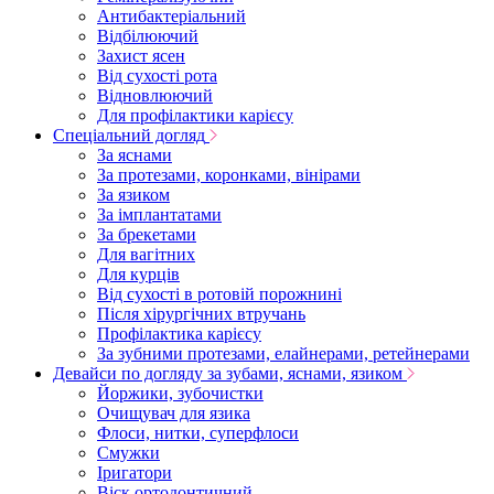
Антибактеріальний
Відбілюючий
Захист ясен
Від сухості рота
Відновлюючий
Для профілактики карієсу
Спеціальний догляд
За яснами
За протезами, коронками, вінірами
За язиком
За імплантатами
За брекетами
Для вагітних
Для курців
Від сухості в ротовій порожнині
Після хірургічних втручань
Профілактика карієсу
За зубними протезами, елайнерами, ретейнерами
Девайси по догляду за зубами, яснами, язиком
Йоржики, зубочистки
Очищувач для язика
Флоси, нитки, суперфлоси
Смужки
Іригатори
Віск ортодонтичний