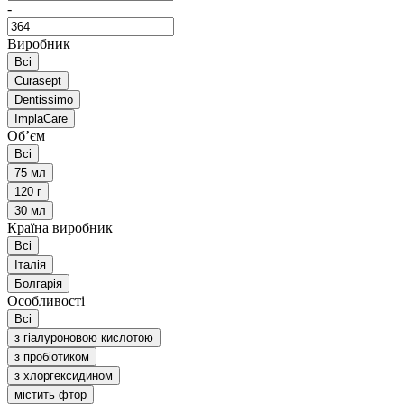
-
Виробник
Всі
Curasept
Dentissimo
ImplaCare
Обʼєм
Всі
75 мл
120 г
30 мл
Країна виробник
Всі
Італія
Болгарія
Особливості
Всі
з гіалуроновою кислотою
з пробіотиком
з хлоргексидином
містить фтор