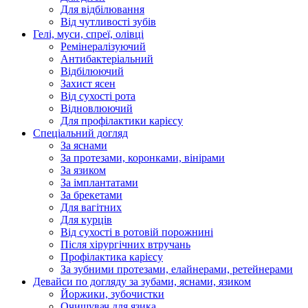
Для відбілювання
Від чутливості зубів
Гелі, муси, спреї, олівці
Ремінералізуючий
Антибактеріальний
Відбілюючий
Захист ясен
Від сухості рота
Відновлюючий
Для профілактики карієсу
Спеціальний догляд
За яснами
За протезами, коронками, вінірами
За язиком
За імплантатами
За брекетами
Для вагітних
Для курців
Від сухості в ротовій порожнині
Після хірургічних втручань
Профілактика карієсу
За зубними протезами, елайнерами, ретейнерами
Девайси по догляду за зубами, яснами, язиком
Йоржики, зубочистки
Очищувач для язика