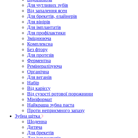
Для чутливих зубів
Від запалення ясен
Для брекетів, елайнерів
Для вінірів
Для імплантатів
Для профілактики
Зміцнююча
Комплексна
Без фтору
Для протезів
Ферментна
Ремінералізуюча
Органічна
Для веганів
Набір
Від карієсу
Від сухості ротової порожнини
Мініформат
Найкраща зубна паста
Проти неприємного запаху
Зубна щітка
Щоденна
Дитяча
Для брекетів