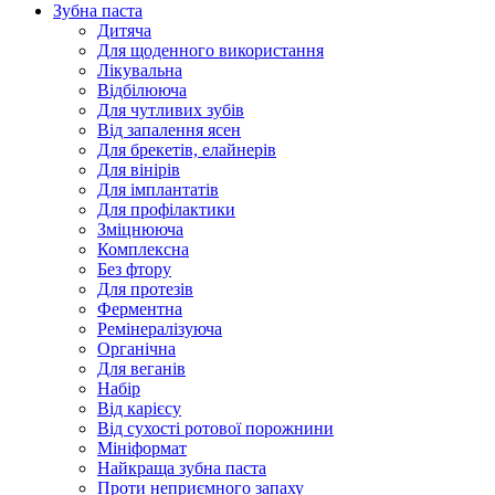
Зубна паста
Дитяча
Для щоденного використання
Лікувальна
Відбілююча
Для чутливих зубів
Від запалення ясен
Для брекетів, елайнерів
Для вінірів
Для імплантатів
Для профілактики
Зміцнююча
Комплексна
Без фтору
Для протезів
Ферментна
Ремінералізуюча
Органічна
Для веганів
Набір
Від карієсу
Від сухості ротової порожнини
Мініформат
Найкраща зубна паста
Проти неприємного запаху