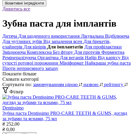
біоактивні інгредієнти
Дивитись все
Зубна паста для імплантів
Дитяча
Для щоденного використання
Лікувальна
Відбілююча
Для чутливих зубів
Від запалення ясен
Для брекетів,
елайнерів
Для вінірів
Для імплантатів
Для профілактики
Зміцнююча
Комплексна
Без фтору
Для протезів
Ферментна
Ремінералізуюча
Органічна
Для веганів
Набір
Від карієсу
Від
сухості ротової порожнини
Мініформат
Найкраща зубна паста
Проти неприємного запаху
Показати більше
Сховати категорії
Сортувати по:
замовчуванням
ціною
назвою
рейтингу
Фільтр
Dentissimo
Зубна паста Dentissimo PRO-CARE TEETH & GUMS, догляд
за зубами та яснами, 75 мл
₴
252,00
₴
0,00