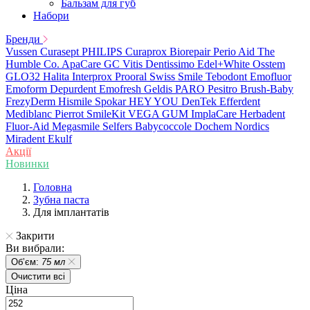
Бальзам для губ
Набори
Бренди
Vussen
Curasept
PHILIPS
Curaprox
Biorepair
Perio Aid
The
Humble Co.
ApaCare
GC
Vitis
Dentissimo
Edel+White
Osstem
GLO32
Halita
Interprox
Prooral
Swiss Smile
Tebodont
Emofluor
Emoform
Depurdent
Emofresh
Geldis
PARO
Pesitro
Brush-Baby
FrezyDerm
Hismile
Spokar
HEY YOU
DenTek
Efferdent
Mediblanc
Pierrot
SmileKit
VEGA
GUM
ImplaCare
Herbadent
Fluor-Aid
Megasmile
Selfers
Babycoccole
Dochem
Nordics
Miradent
Ekulf
Акції
Новинки
Головна
Зубна паста
Для імплантатів
Закрити
Ви вибрали:
Обʼєм:
75 мл
Очистити всі
Ціна