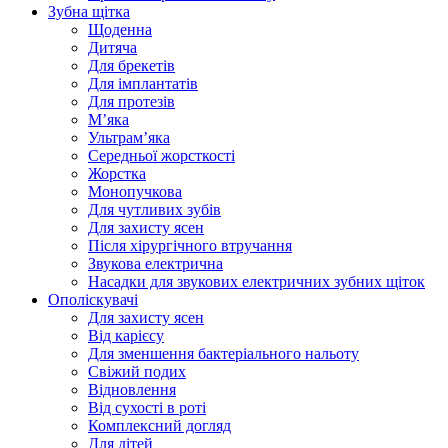
Зубна щітка
Щоденна
Дитяча
Для брекетів
Для імплантатів
Для протезів
Мʼяка
Ультрамʼяка
Середньої жорсткості
Жорстка
Монопучкова
Для чутливих зубів
Для захисту ясен
Після хірургічного втручання
Звукова електрична
Насадки для звукових електричних зубних щіток
Ополіскувачі
Для захисту ясен
Від карієсу
Для зменшення бактеріального нальоту
Свіжий подих
Відновлення
Від сухості в роті
Комплексний догляд
Для дітей