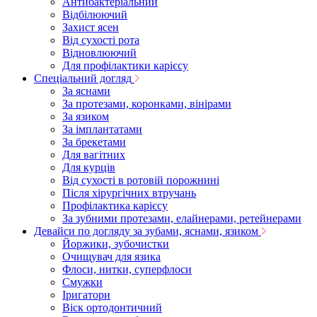
Антибактеріальний
Відбілюючий
Захист ясен
Від сухості рота
Відновлюючий
Для профілактики карієсу
Спеціальний догляд
За яснами
За протезами, коронками, вінірами
За язиком
За імплантатами
За брекетами
Для вагітних
Для курців
Від сухості в ротовій порожнині
Після хірургічних втручань
Профілактика карієсу
За зубними протезами, елайнерами, ретейнерами
Девайси по догляду за зубами, яснами, язиком
Йоржики, зубочистки
Очищувач для язика
Флоси, нитки, суперфлоси
Смужки
Іригатори
Віск ортодонтичний