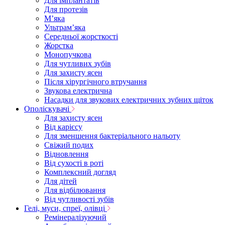
Для імплантатів
Для протезів
Мʼяка
Ультрамʼяка
Середньої жорсткості
Жорстка
Монопучкова
Для чутливих зубів
Для захисту ясен
Після хірургічного втручання
Звукова електрична
Насадки для звукових електричних зубних щіток
Ополіскувачі
Для захисту ясен
Від карієсу
Для зменшення бактеріального нальоту
Свіжий подих
Відновлення
Від сухості в роті
Комплексний догляд
Для дітей
Для відбілювання
Від чутливості зубів
Гелі, муси, спреї, олівці
Ремінералізуючий