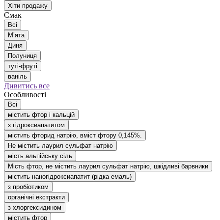
Хіти продажу
Смак
Всі
Мʼята
Диня
Полуниця
туті-фруті
ваніль
Дивитись все
Особливості
Всі
містить фтор і кальцій
з гідроксиапатитом
містить фторид натрію, вміст фтору 0,145%.
Не містить лаурил сульфат натрію
мість альпійську сіль
Мість фтор, не містить лаурил сульфат натрію, шкідливі барвники
містить наногідроксиапатит (рідка емаль)
з пробіотиком
органічні екстракти
з хлоргексидином
містить фтор