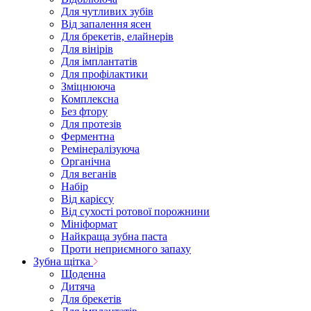
Для чутливих зубів
Від запалення ясен
Для брекетів, елайнерів
Для вінірів
Для імплантатів
Для профілактики
Зміцнююча
Комплексна
Без фтору
Для протезів
Ферментна
Ремінералізуюча
Органічна
Для веганів
Набір
Від карієсу
Від сухості ротової порожнини
Мініформат
Найкраща зубна паста
Проти неприємного запаху
Зубна щітка
Щоденна
Дитяча
Для брекетів