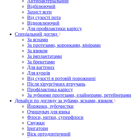
Антибактеріальний
Відбілюючий
Захист ясен
Від сухості рота
Відновлюючий
Для профілактики карієсу
Спеціальний догляд
За яснами
За протезами, коронками, вінірами
За язиком
За імплантатами
За брекетами
Для вагітних
Для курців
Від сухості в ротовій порожнині
Після хірургічних втручань
Профілактика карієсу
За зубними протезами, елайнерами, ретейнерами
Девайси по догляду за зубами, яснами, язиком
Йоржики, зубочистки
Очищувач для язика
Флоси, нитки, суперфлоси
Смужки
Іригатори
Віск ортодонтичний