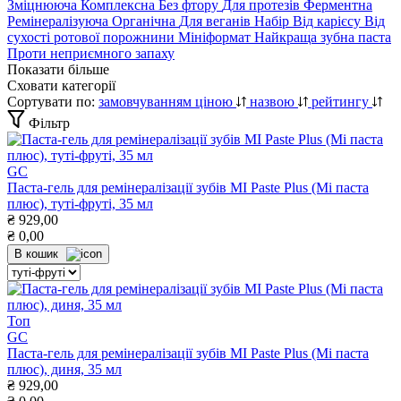
Зміцнююча
Комплексна
Без фтору
Для протезів
Ферментна
Ремінералізуюча
Органічна
Для веганів
Набір
Від карієсу
Від
сухості ротової порожнини
Мініформат
Найкраща зубна паста
Проти неприємного запаху
Показати більше
Сховати категорії
Сортувати по:
замовчуванням
ціною
назвою
рейтингу
Фільтр
GC
Паста-гель для ремінералізації зубів MI Paste Plus (Мі паста
плюс), туті-фруті, 35 мл
₴
929,00
₴
0,00
В кошик
Топ
GC
Паста-гель для ремінералізації зубів MI Paste Plus (Мі паста
плюс), диня, 35 мл
₴
929,00