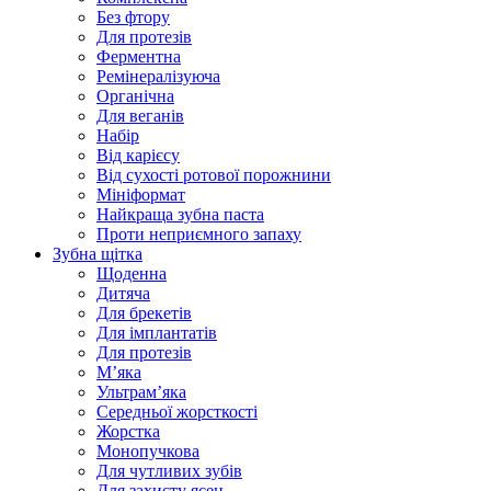
Без фтору
Для протезів
Ферментна
Ремінералізуюча
Органічна
Для веганів
Набір
Від карієсу
Від сухості ротової порожнини
Мініформат
Найкраща зубна паста
Проти неприємного запаху
Зубна щітка
Щоденна
Дитяча
Для брекетів
Для імплантатів
Для протезів
Мʼяка
Ультрамʼяка
Середньої жорсткості
Жорстка
Монопучкова
Для чутливих зубів
Для захисту ясен