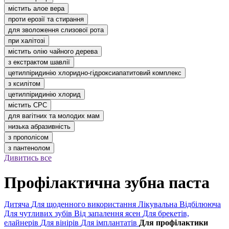
містить алое вера
проти ерозії та стирання
для зволоження слизової рота
при халітозі
містить олію чайного дерева
з екстрактом шавлії
цетилпіридинію хлоридно-гідроксиапатитовий комплекс
з ксилітом
цетилпіридинію хлорид
містить CPC
для вагітних та молодих мам
низька абразивність
з прополісом
з пантенолом
Дивитись все
Профілактична зубна паста
Дитяча
Для щоденного використання
Лікувальна
Відбілююча
Для чутливих зубів
Від запалення ясен
Для брекетів,
елайнерів
Для вінірів
Для імплантатів
Для профілактики