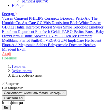
Бальзам для губ
Набори
Бренди
Vussen
Curasept
PHILIPS
Curaprox
Biorepair
Perio Aid
The
Humble Co.
ApaCare
GC
Vitis
Dentissimo
Edel+White
Osstem
GLO32
Halita
Interprox
Prooral
Swiss Smile
Tebodont
Emofluor
Emoform
Depurdent
Emofresh
Geldis
PARO
Pesitro
Brush-Baby
FrezyDerm
Hismile
Spokar
HEY YOU
DenTek
Efferdent
Mediblanc
Pierrot
SmileKit
VEGA
GUM
ImplaCare
Herbadent
Fluor-Aid
Megasmile
Selfers
Babycoccole
Dochem
Nordics
Miradent
Ekulf
Акції
Новинки
Головна
Зубна паста
Для профілактики
Закрити
Ви вибрали:
Особливості:
містить фтор і кальцій
Очистити всі
Інші фільтри
Всі