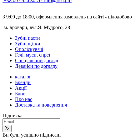
+38 097 956 80 70
info@risu.pro
З 9:00 до 18:00, оформлення замовлень на сайті - цілодобово
м. Бровари, вул.Я. Мудрого, 28
Зубні пасти
Зубні щітки
Ополіскувачі
Гелі, муси, спреї
Спеціальний догляд
Девайси по догляду
каталог
Бренди
Акції
Блог
Про нас
Доставка та повернення
Підписка
Ви були успішно підписані