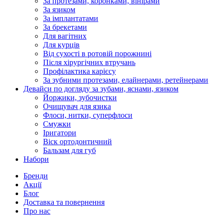
За протезами, коронками, вінірами
За язиком
За імплантатами
За брекетами
Для вагітних
Для курців
Від сухості в ротовій порожнині
Після хірургічних втручань
Профілактика карієсу
За зубними протезами, елайнерами, ретейнерами
Девайси по догляду за зубами, яснами, язиком
Йоржики, зубочистки
Очищувач для язика
Флоси, нитки, суперфлоси
Смужки
Іригатори
Віск ортодонтичний
Бальзам для губ
Набори
Бренди
Акції
Блог
Доставка та повернення
Про нас