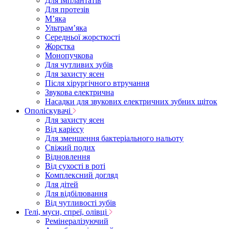
Для імплантатів
Для протезів
Мʼяка
Ультрамʼяка
Середньої жорсткості
Жорстка
Монопучкова
Для чутливих зубів
Для захисту ясен
Після хірургічного втручання
Звукова електрична
Насадки для звукових електричних зубних щіток
Ополіскувачі
Для захисту ясен
Від карієсу
Для зменшення бактеріального нальоту
Свіжий подих
Відновлення
Від сухості в роті
Комплексний догляд
Для дітей
Для відбілювання
Від чутливості зубів
Гелі, муси, спреї, олівці
Ремінералізуючий