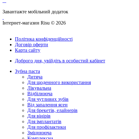
Завантажте мобільний додаток
Інтернет-магазин Risu © 2026
Політика конфіденційності
Договір оферти
Карта сайту
Доброго дня,
увійдіть в особистий кабінет
Зубна паста
Дитяча
Для щоденного використання
Лікувальна
Відбілююча
Для чутливих зубів
Від запалення ясен
Для брекетів, елайнерів
Для вінірів
Для імплантатів
Для профілактики
Зміцнююча
Комплексна