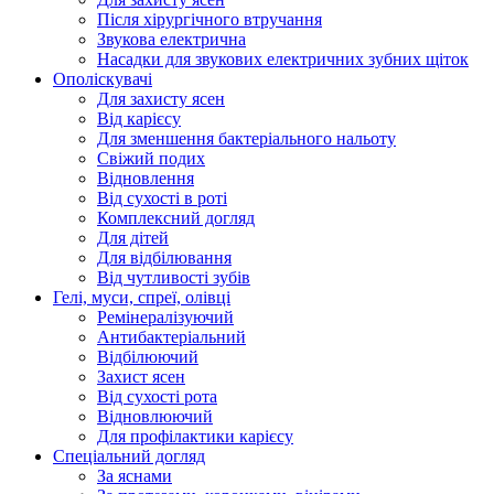
Після хірургічного втручання
Звукова електрична
Насадки для звукових електричних зубних щіток
Ополіскувачі
Для захисту ясен
Від карієсу
Для зменшення бактеріального нальоту
Свіжий подих
Відновлення
Від сухості в роті
Комплексний догляд
Для дітей
Для відбілювання
Від чутливості зубів
Гелі, муси, спреї, олівці
Ремінералізуючий
Антибактеріальний
Відбілюючий
Захист ясен
Від сухості рота
Відновлюючий
Для профілактики карієсу
Спеціальний догляд
За яснами