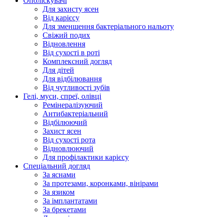
Ополіскувачі
Для захисту ясен
Від карієсу
Для зменшення бактеріального нальоту
Свіжий подих
Відновлення
Від сухості в роті
Комплексний догляд
Для дітей
Для відбілювання
Від чутливості зубів
Гелі, муси, спреї, олівці
Ремінералізуючий
Антибактеріальний
Відбілюючий
Захист ясен
Від сухості рота
Відновлюючий
Для профілактики карієсу
Спеціальний догляд
За яснами
За протезами, коронками, вінірами
За язиком
За імплантатами
За брекетами