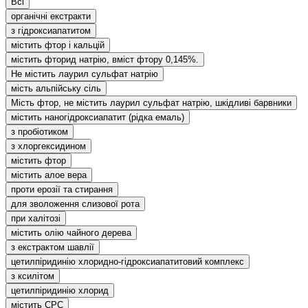
Всі
органічні екстракти
з гідроксиапатитом
містить фтор і кальцій
містить фторид натрію, вміст фтору 0,145%.
Не містить лаурил сульфат натрію
мість альпійську сіль
Мість фтор, не містить лаурил сульфат натрію, шкідливі барвники
містить наногідроксиапатит (рідка емаль)
з пробіотиком
з хлоргексидином
містить фтор
містить алое вера
проти ерозії та стирання
для зволоження слизової рота
при халітозі
містить олію чайного дерева
з екстрактом шавлії
цетилпіридинію хлоридно-гідроксиапатитовий комплекс
з ксилітом
цетилпіридинію хлорид
містить CPC