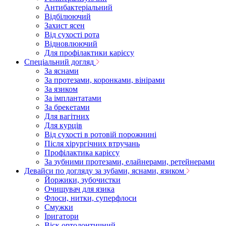
Антибактеріальний
Відбілюючий
Захист ясен
Від сухості рота
Відновлюючий
Для профілактики карієсу
Спеціальний догляд
За яснами
За протезами, коронками, вінірами
За язиком
За імплантатами
За брекетами
Для вагітних
Для курців
Від сухості в ротовій порожнині
Після хірургічних втручань
Профілактика карієсу
За зубними протезами, елайнерами, ретейнерами
Девайси по догляду за зубами, яснами, язиком
Йоржики, зубочистки
Очищувач для язика
Флоси, нитки, суперфлоси
Смужки
Іригатори
Віск ортодонтичний