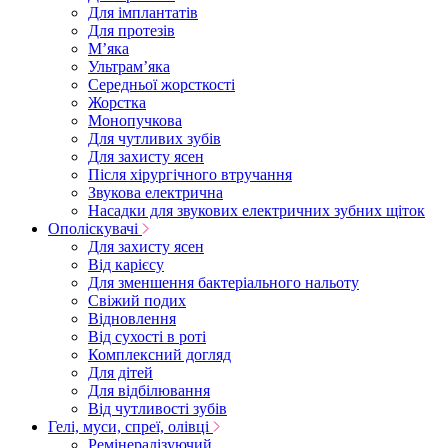
Для імплантатів
Для протезів
Мʼяка
Ультрамʼяка
Середньої жорсткості
Жорстка
Монопучкова
Для чутливих зубів
Для захисту ясен
Після хірургічного втручання
Звукова електрична
Насадки для звукових електричних зубних щіток
Ополіскувачі
Для захисту ясен
Від карієсу
Для зменшення бактеріального нальоту
Свіжий подих
Відновлення
Від сухості в роті
Комплексний догляд
Для дітей
Для відбілювання
Від чутливості зубів
Гелі, муси, спреї, олівці
Ремінералізуючий