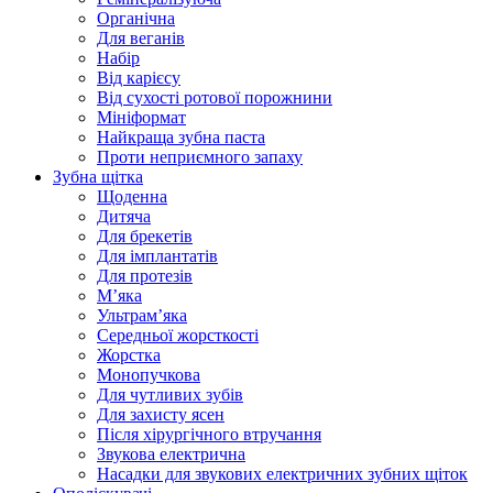
Органічна
Для веганів
Набір
Від карієсу
Від сухості ротової порожнини
Мініформат
Найкраща зубна паста
Проти неприємного запаху
Зубна щітка
Щоденна
Дитяча
Для брекетів
Для імплантатів
Для протезів
Мʼяка
Ультрамʼяка
Середньої жорсткості
Жорстка
Монопучкова
Для чутливих зубів
Для захисту ясен
Після хірургічного втручання
Звукова електрична
Насадки для звукових електричних зубних щіток