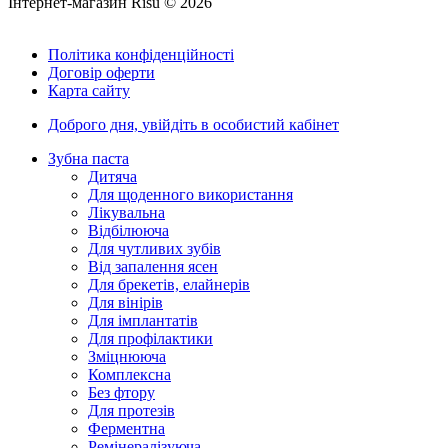
Інтернет-магазин Risu © 2026
Політика конфіденційності
Договір оферти
Карта сайту
Доброго дня,
увійдіть в особистий кабінет
Зубна паста
Дитяча
Для щоденного використання
Лікувальна
Відбілююча
Для чутливих зубів
Від запалення ясен
Для брекетів, елайнерів
Для вінірів
Для імплантатів
Для профілактики
Зміцнююча
Комплексна
Без фтору
Для протезів
Ферментна
Ремінералізуюча