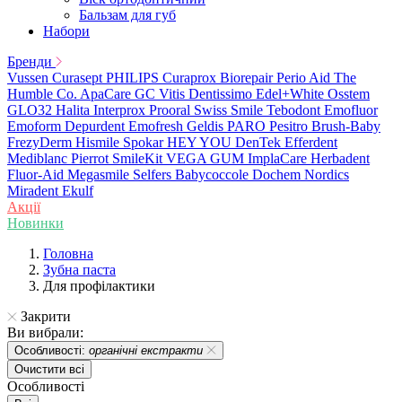
Бальзам для губ
Набори
Бренди
Vussen
Curasept
PHILIPS
Curaprox
Biorepair
Perio Aid
The
Humble Co.
ApaCare
GC
Vitis
Dentissimo
Edel+White
Osstem
GLO32
Halita
Interprox
Prooral
Swiss Smile
Tebodont
Emofluor
Emoform
Depurdent
Emofresh
Geldis
PARO
Pesitro
Brush-Baby
FrezyDerm
Hismile
Spokar
HEY YOU
DenTek
Efferdent
Mediblanc
Pierrot
SmileKit
VEGA
GUM
ImplaCare
Herbadent
Fluor-Aid
Megasmile
Selfers
Babycoccole
Dochem
Nordics
Miradent
Ekulf
Акції
Новинки
Головна
Зубна паста
Для профілактики
Закрити
Ви вибрали:
Особливості:
органічні екстракти
Очистити всі
Особливості