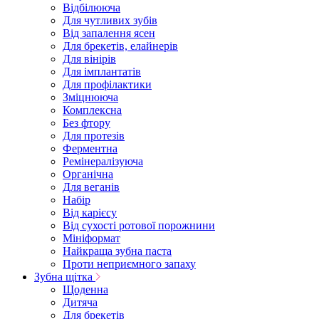
Відбілююча
Для чутливих зубів
Від запалення ясен
Для брекетів, елайнерів
Для вінірів
Для імплантатів
Для профілактики
Зміцнююча
Комплексна
Без фтору
Для протезів
Ферментна
Ремінералізуюча
Органічна
Для веганів
Набір
Від карієсу
Від сухості ротової порожнини
Мініформат
Найкраща зубна паста
Проти неприємного запаху
Зубна щітка
Щоденна
Дитяча
Для брекетів