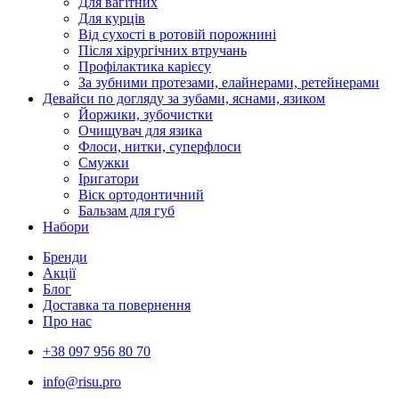
Для вагітних
Для курців
Від сухості в ротовій порожнині
Після хірургічних втручань
Профілактика карієсу
За зубними протезами, елайнерами, ретейнерами
Девайси по догляду за зубами, яснами, язиком
Йоржики, зубочистки
Очищувач для язика
Флоси, нитки, суперфлоси
Смужки
Іригатори
Віск ортодонтичний
Бальзам для губ
Набори
Бренди
Акції
Блог
Доставка та повернення
Про нас
+38 097 956 80 70
info@risu.pro