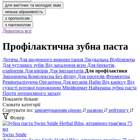
для вагітних та молодих мам
низька абразивність
з прополісом
з пантенолом
Дивитись все
Профілактична зубна паста
Дитяча
Для щоденного використання
Лікувальна
Відбілююча
Для чутливих зубів
Від запалення ясен
Для брекетів,
елайнерів
Для вінірів
Для імплантатів
Для профілактики
Зміцнююча
Комплексна
Без фтору
Для протезів
Ферментна
Ремінералізуюча
Органічна
Для веганів
Набір
Від карієсу
Від
сухості ротової порожнини
Мініформат
Найкраща зубна паста
Проти неприємного запаху
Показати більше
Сховати категорії
Сортувати по:
замовчуванням
ціною
назвою
рейтингу
Фільтр
Swiss Smile