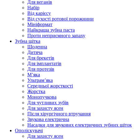
Для веганів
Набір
Від карієсу
Від сухості ротової порожнини
Мініформат
Найкраща зубна паста
Проти неприємного запаху
Зубна щітка
Щоденна
Дитяча
Для брекетів
Для імплантатів
Для протезів
Мʼяка
Ультрамʼяка
Середньої жорсткості
Жорстка
Монопучкова
Для чутливих зубів
Для захисту ясен
Після хірургічного втручання
Звукова електрична
Насадки для звукових електричних зубних щіток
Ополіскувачі
Для захисту ясен