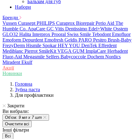
Бальзам для губ
Набори
Бренди
Vussen
Curasept
PHILIPS
Curaprox
Biorepair
Perio Aid
The
Humble Co.
ApaCare
GC
Vitis
Dentissimo
Edel+White
Osstem
GLO32
Halita
Interprox
Prooral
Swiss Smile
Tebodont
Emofluor
Emoform
Depurdent
Emofresh
Geldis
PARO
Pesitro
Brush-Baby
FrezyDerm
Hismile
Spokar
HEY YOU
DenTek
Efferdent
Mediblanc
Pierrot
SmileKit
VEGA
GUM
ImplaCare
Herbadent
Fluor-Aid
Megasmile
Selfers
Babycoccole
Dochem
Nordics
Miradent
Ekulf
Акції
Новинки
Головна
Зубна паста
Для профілактики
Закрити
Ви вибрали:
Обʼєм:
9 мл х 7 шт
Очистити всі
Інші фільтри
Всі