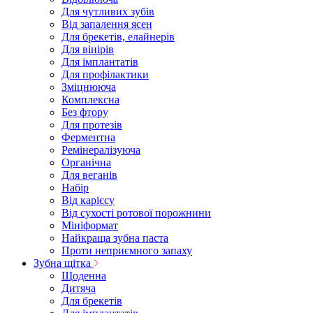
Для чутливих зубів
Від запалення ясен
Для брекетів, елайнерів
Для вінірів
Для імплантатів
Для профілактики
Зміцнююча
Комплексна
Без фтору
Для протезів
Ферментна
Ремінералізуюча
Органічна
Для веганів
Набір
Від карієсу
Від сухості ротової порожнини
Мініформат
Найкраща зубна паста
Проти неприємного запаху
Зубна щітка
Щоденна
Дитяча
Для брекетів