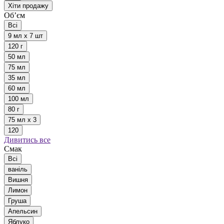
Хіти продажу
Обʼєм
Всі
9 мл х 7 шт
120 г
50 мл
75 мл
35 мл
60 мл
100 мл
80 г
75 мл х 3
120
Дивитись все
Смак
Всі
ваніль
Вишня
Лимон
Груша
Апельсин
Яблуко