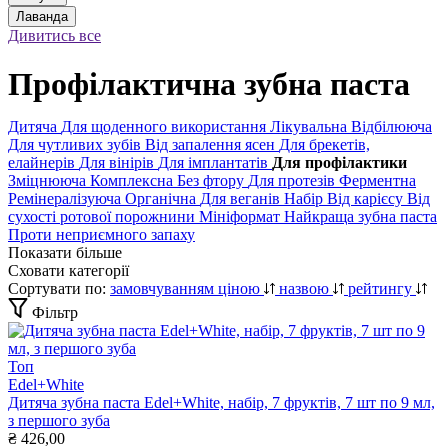
Лаванда
Дивитись все
Профілактична зубна паста
Дитяча
Для щоденного використання
Лікувальна
Відбілююча
Для чутливих зубів
Від запалення ясен
Для брекетів,
елайнерів
Для вінірів
Для імплантатів
Для профілактики
Зміцнююча
Комплексна
Без фтору
Для протезів
Ферментна
Ремінералізуюча
Органічна
Для веганів
Набір
Від карієсу
Від
сухості ротової порожнини
Мініформат
Найкраща зубна паста
Проти неприємного запаху
Показати більше
Сховати категорії
Сортувати по:
замовчуванням
ціною
назвою
рейтингу
Фільтр
Топ
Edel+White
Дитяча зубна паста Edel+White, набір, 7 фруктів, 7 шт по 9 мл,
з першого зуба
₴
426,00