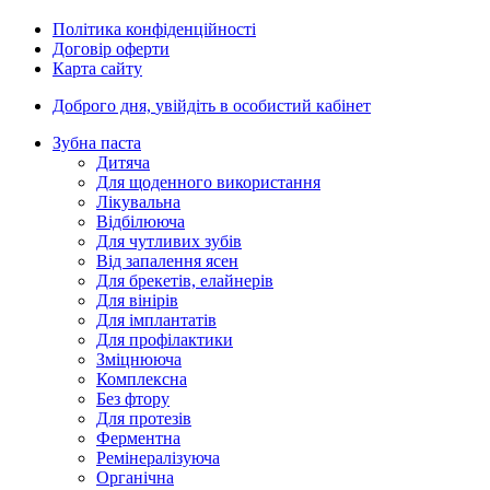
Політика конфіденційності
Договір оферти
Карта сайту
Доброго дня,
увійдіть в особистий кабінет
Зубна паста
Дитяча
Для щоденного використання
Лікувальна
Відбілююча
Для чутливих зубів
Від запалення ясен
Для брекетів, елайнерів
Для вінірів
Для імплантатів
Для профілактики
Зміцнююча
Комплексна
Без фтору
Для протезів
Ферментна
Ремінералізуюча
Органічна