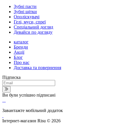
Зубні пасти
Зубні щітки
Ополіскувачі
Гелі, муси, спреї
Спеціальний догляд
Девайси по догляду
каталог
Бренди
Акції
Блог
Про нас
Доставка та повернення
Підписка
Ви були успішно підписані
Завантажте мобільний додаток
Інтернет-магазин Risu © 2026