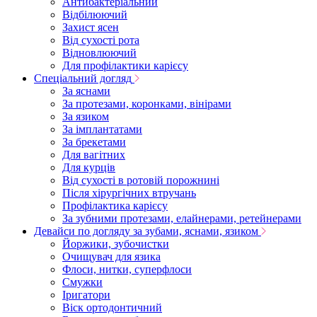
Антибактеріальний
Відбілюючий
Захист ясен
Від сухості рота
Відновлюючий
Для профілактики карієсу
Спеціальний догляд
За яснами
За протезами, коронками, вінірами
За язиком
За імплантатами
За брекетами
Для вагітних
Для курців
Від сухості в ротовій порожнині
Після хірургічних втручань
Профілактика карієсу
За зубними протезами, елайнерами, ретейнерами
Девайси по догляду за зубами, яснами, язиком
Йоржики, зубочистки
Очищувач для язика
Флоси, нитки, суперфлоси
Смужки
Іригатори
Віск ортодонтичний