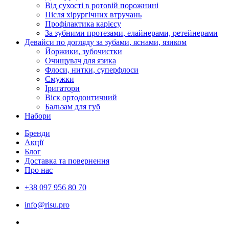
Від сухості в ротовій порожнині
Після хірургічних втручань
Профілактика карієсу
За зубними протезами, елайнерами, ретейнерами
Девайси по догляду за зубами, яснами, язиком
Йоржики, зубочистки
Очищувач для язика
Флоси, нитки, суперфлоси
Смужки
Іригатори
Віск ортодонтичний
Бальзам для губ
Набори
Бренди
Акції
Блог
Доставка та повернення
Про нас
+38 097 956 80 70
info@risu.pro