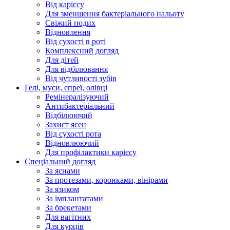
Від карієсу
Для зменшення бактеріального нальоту
Свіжий подих
Відновлення
Від сухості в роті
Комплексний догляд
Для дітей
Для відбілювання
Від чутливості зубів
Гелі, муси, спреї, олівці
Ремінералізуючий
Антибактеріальний
Відбілюючий
Захист ясен
Від сухості рота
Відновлюючий
Для профілактики карієсу
Спеціальний догляд
За яснами
За протезами, коронками, вінірами
За язиком
За імплантатами
За брекетами
Для вагітних
Для курців