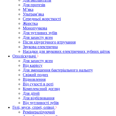
Для імплантатів
Для протезів
Мʼяка
Ультрамʼяка
Середньої жорсткості
Жорстка
Монопучкова
Для чутливих зубів
Для захисту ясен
Після хірургічного втручання
Звукова електрична
Насадки для звукових електричних зубних щіток
Ополіскувачі
Для захисту ясен
Від карієсу
Для зменшення бактеріального нальоту
Свіжий подих
Відновлення
Від сухості в роті
Комплексний догляд
Для дітей
Для відбілювання
Від чутливості зубів
Гелі, муси, спреї, олівці
Ремінералізуючий