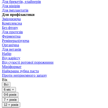
Для брекетів, елайнерів
Для вінірів
Для імплантатів
Для профілактики
Зміцнююча
Комплексна
Без фтору
Для протезів
Ферментна
Ремінералізуюча
Органічна
Для веганів
Набір
Від карієсу
Від сухості ротової порожнини
Мініформат
Найкраща зубна паста
Проти неприємного запаху
Вік
Всі
6 міс +
0-6 років
7 + років
12 + років