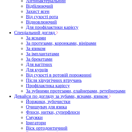
Антибактеріальний
Відбілюючий
Захист ясен
Від сухості рота
Відновлюючий
Для профілактики карієсу
Спеціальний догляд
За яснами
За протезами, коронками, вінірами
За язиком
За імплантатами
За брекетами
Для вагітних
Для курців
Від сухості в ротовій порожнині
Після хірургічних втручань
Профілактика карієсу
За зубними протезами, елайнерами, ретейнерами
Девайси по догляду за зубами, яснами, язиком
Йоржики, зубочистки
Очищувач для язика
Флоси, нитки, суперфлоси
Смужки
Іригатори
Віск ортодонтичний