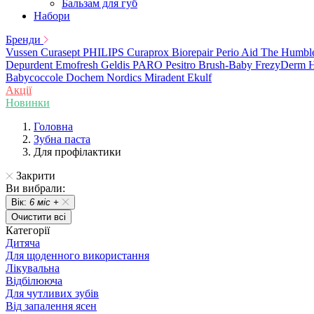
Бальзам для губ
Набори
Бренди
Vussen
Curasept
PHILIPS
Curaprox
Biorepair
Perio Aid
The Humbl
Depurdent
Emofresh
Geldis
PARO
Pesitro
Brush-Baby
FrezyDerm
H
Babycoccole
Dochem
Nordics
Miradent
Ekulf
Акції
Новинки
Головна
Зубна паста
Для профілактики
Закрити
Ви вибрали:
Вік:
6 міс +
Очистити всі
Категорії
Дитяча
Для щоденного використання
Лікувальна
Відбілююча
Для чутливих зубів
Від запалення ясен