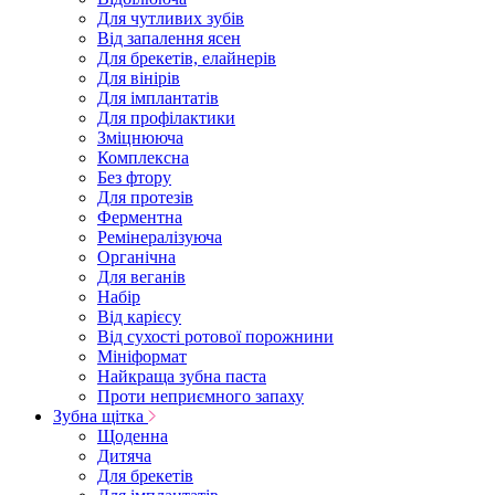
Для чутливих зубів
Від запалення ясен
Для брекетів, елайнерів
Для вінірів
Для імплантатів
Для профілактики
Зміцнююча
Комплексна
Без фтору
Для протезів
Ферментна
Ремінералізуюча
Органічна
Для веганів
Набір
Від карієсу
Від сухості ротової порожнини
Мініформат
Найкраща зубна паста
Проти неприємного запаху
Зубна щітка
Щоденна
Дитяча
Для брекетів