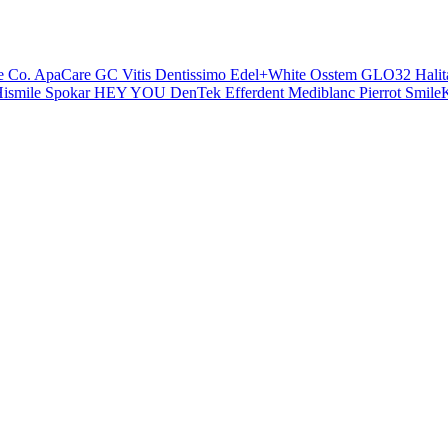
e Co.
ApaCare
GC
Vitis
Dentissimo
Edel+White
Osstem
GLO32
Halit
ismile
Spokar
HEY YOU
DenTek
Efferdent
Mediblanc
Pierrot
SmileK