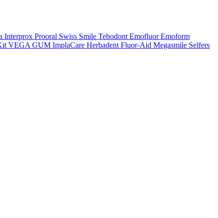
a
Interprox
Prooral
Swiss Smile
Tebodont
Emofluor
Emoform
it
VEGA
GUM
ImplaCare
Herbadent
Fluor-Aid
Megasmile
Selfers