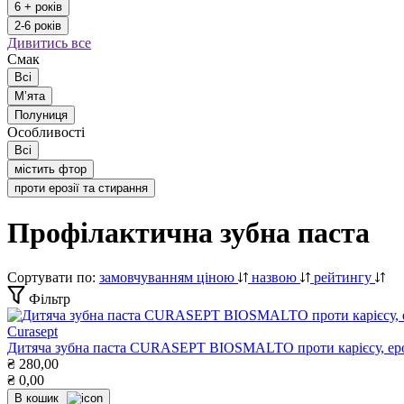
6 + років
2-6 років
Дивитись все
Смак
Всі
Мʼята
Полуниця
Особливості
Всі
містить фтор
проти ерозії та стирання
Профілактична зубна паста
Сортувати по:
замовчуванням
ціною
назвою
рейтингу
Фільтр
Curasept
Дитяча зубна паста CURASEPT BIOSMALTO проти карієсу, ерозії 
₴
280,00
₴
0,00
В кошик