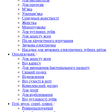
Для імплантатів
Для протезів
Мʼяка
Ультрамʼяка
Середньої жорсткості
Жорстка
Монопучкова
Для чутливих зубів
Для захисту ясен
Після хірургічного втручання
Звукова електрична
Насадки для звукових електричних зубних щіток
Ополіскувачі
Для захисту ясен
Від карієсу
Для зменшення бактеріального нальоту
Свіжий подих
Відновлення
Від сухості в роті
Комплексний догляд
Для дітей
Для відбілювання
Від чутливості зубів
Гелі, муси, спреї, олівці
Ремінералізуючий