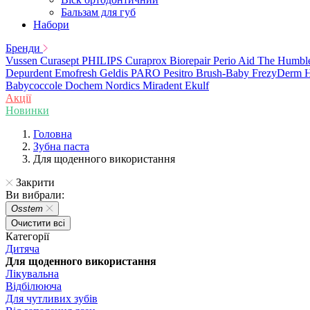
Бальзам для губ
Набори
Бренди
Vussen
Curasept
PHILIPS
Curaprox
Biorepair
Perio Aid
The Humbl
Depurdent
Emofresh
Geldis
PARO
Pesitro
Brush-Baby
FrezyDerm
H
Babycoccole
Dochem
Nordics
Miradent
Ekulf
Акції
Новинки
Головна
Зубна паста
Для щоденного використання
Закрити
Ви вибрали:
Osstem
Очистити всі
Категорії
Дитяча
Для щоденного використання
Лікувальна
Відбілююча
Для чутливих зубів