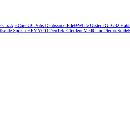
e Co.
ApaCare
GC
Vitis
Dentissimo
Edel+White
Osstem
GLO32
Halit
ismile
Spokar
HEY YOU
DenTek
Efferdent
Mediblanc
Pierrot
SmileK