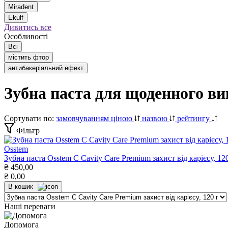
Miradent
Ekulf
Дивитись все
Особливості
Всі
містить фтор
антибакеріальний ефект
Зубна паста для щоденного в
Сортувати по:
замовчуванням
ціною
назвою
рейтингу
Фільтр
Osstem
Зубна паста Osstem С Cavity Care Premium захист від карієсу, 12
₴
450,00
₴
0,00
В кошик
Наші переваги
Допомога