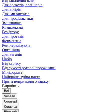
Від запалення ясен
Для брекетів, елайнерів
Для вінірів
Для імплантатів
Для профілактики
Зміцнююча
Комплексна
Без фтору
Для протезів
Ферментна
Ремінералізуюча
Органічна
Для веганів
Набір
Від карієсу
Від сухості ротової порожнини
Мініформат
Найкраща зубна паста
Проти неприємного запаху
Виробник
Всі
Vussen
Curasept
Curaprox
Biorepair