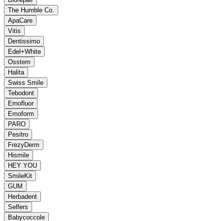
The Humble Co.
ApaCare
Vitis
Dentissimo
Edel+White
Osstem
Halita
Swiss Smile
Tebodont
Emofluor
Emoform
PARO
Pesitro
FrezyDerm
Hismile
HEY YOU
SmileKit
GUM
Herbadent
Selfers
Babycoccole