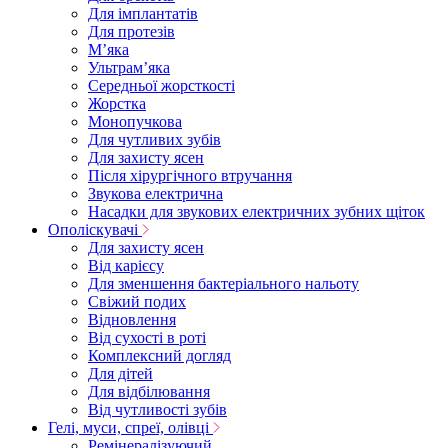
Для імплантатів
Для протезів
Мʼяка
Ультрамʼяка
Середньої жорсткості
Жорстка
Монопучкова
Для чутливих зубів
Для захисту ясен
Після хірургічного втручання
Звукова електрична
Насадки для звукових електричних зубних щіток
Ополіскувачі
Для захисту ясен
Від карієсу
Для зменшення бактеріального нальоту
Свіжий подих
Відновлення
Від сухості в роті
Комплексний догляд
Для дітей
Для відбілювання
Від чутливості зубів
Гелі, муси, спреї, олівці
Ремінералізуючий