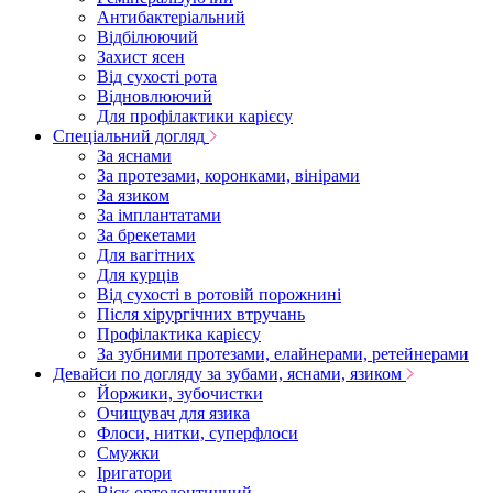
Антибактеріальний
Відбілюючий
Захист ясен
Від сухості рота
Відновлюючий
Для профілактики карієсу
Спеціальний догляд
За яснами
За протезами, коронками, вінірами
За язиком
За імплантатами
За брекетами
Для вагітних
Для курців
Від сухості в ротовій порожнині
Після хірургічних втручань
Профілактика карієсу
За зубними протезами, елайнерами, ретейнерами
Девайси по догляду за зубами, яснами, язиком
Йоржики, зубочистки
Очищувач для язика
Флоси, нитки, суперфлоси
Смужки
Іригатори
Віск ортодонтичний