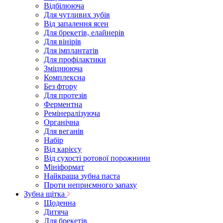
Відбілююча
Для чутливих зубів
Від запалення ясен
Для брекетів, елайнерів
Для вінірів
Для імплантатів
Для профілактики
Зміцнююча
Комплексна
Без фтору
Для протезів
Ферментна
Ремінералізуюча
Органічна
Для веганів
Набір
Від карієсу
Від сухості ротової порожнини
Мініформат
Найкраща зубна паста
Проти неприємного запаху
Зубна щітка
Щоденна
Дитяча
Для брекетів