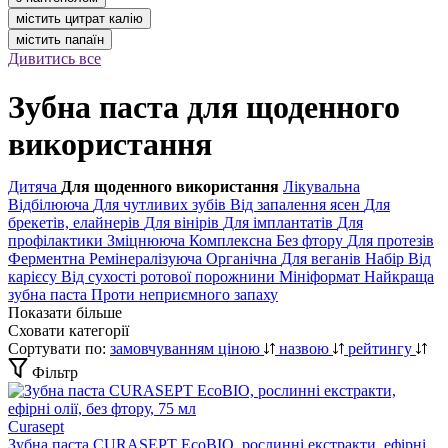
містить цитрат калію
містить папаїн
Дивитись все
Зубна паста для щоденного
використання
Дитяча
Для щоденного використання
Лікувальна
Відбілююча
Для чутливих зубів
Від запалення ясен
Для
брекетів, елайнерів
Для вінірів
Для імплантатів
Для
профілактики
Зміцнююча
Комплексна
Без фтору
Для протезів
Ферментна
Ремінералізуюча
Органічна
Для веганів
Набір
Від
карієсу
Від сухості ротової порожнини
Мініформат
Найкраща
зубна паста
Проти неприємного запаху
Показати більше
Сховати категорії
Сортувати по:
замовчуванням
ціною
назвою
рейтингу
Фільтр
Curasept
Зубна паста CURASEPT EcoBIO, рослинні екстракти, ефірні