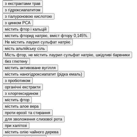
з екстрактами трав
з гідроксиапатитом
з гіалуроновою кислотою
з цинком РСА
містить фтор і кальцій
містить фторид натрію, вміст фтору 0,145%.
Не містить лаурил сульфат натрію
мість альпійську сіль
Мість фтор, не містить лаурил сульфат натрію, шкідливі барвники
без глютену
містить активоване вугілля
містить наногідроксиапатит (рідка емаль)
з пробіотиком
органічні екстракти
з хлоргексидином
містить фтор
містить алое вера
проти ерозії та стирання
для зволоження слизової рота
при халітозі
містить олію чайного дерева