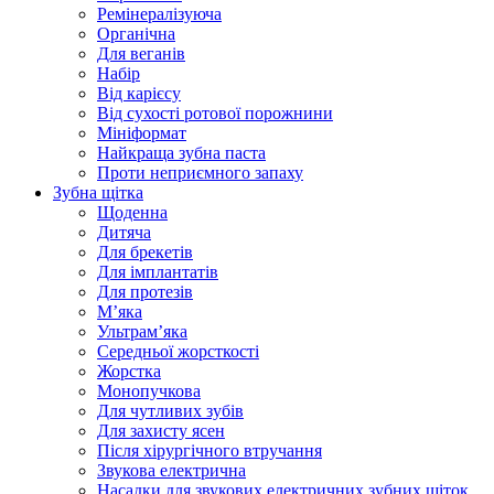
Ремінералізуюча
Органічна
Для веганів
Набір
Від карієсу
Від сухості ротової порожнини
Мініформат
Найкраща зубна паста
Проти неприємного запаху
Зубна щітка
Щоденна
Дитяча
Для брекетів
Для імплантатів
Для протезів
Мʼяка
Ультрамʼяка
Середньої жорсткості
Жорстка
Монопучкова
Для чутливих зубів
Для захисту ясен
Після хірургічного втручання
Звукова електрична
Насадки для звукових електричних зубних щіток