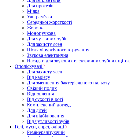
Для імплантатів
Для протезів
Мʼяка
Ультрамʼяка
Середньої жорсткості
Жорстка
Монопучкова
Для чутливих зубів
Для захисту ясен
Після хірургічного втручання
Звукова електрична
Насадки для звукових електричних зубних щіток
Ополіскувачі
Для захисту ясен
Від карієсу
Для зменшення бактеріального нальоту
Свіжий подих
Відновлення
Від сухості в роті
Комплексний догляд
Для дітей
Для відбілювання
Від чутливості зубів
Гелі, муси, спреї, олівці
Ремінералізуючий