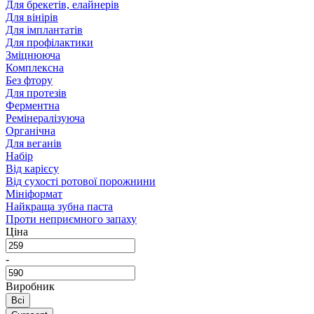
Для брекетів, елайнерів
Для вінірів
Для імплантатів
Для профілактики
Зміцнююча
Комплексна
Без фтору
Для протезів
Ферментна
Ремінералізуюча
Органічна
Для веганів
Набір
Від карієсу
Від сухості ротової порожнини
Мініформат
Найкраща зубна паста
Проти неприємного запаху
Ціна
-
Виробник
Всі