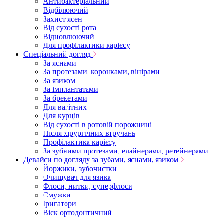
Антибактеріальний
Відбілюючий
Захист ясен
Від сухості рота
Відновлюючий
Для профілактики карієсу
Спеціальний догляд
За яснами
За протезами, коронками, вінірами
За язиком
За імплантатами
За брекетами
Для вагітних
Для курців
Від сухості в ротовій порожнині
Після хірургічних втручань
Профілактика карієсу
За зубними протезами, елайнерами, ретейнерами
Девайси по догляду за зубами, яснами, язиком
Йоржики, зубочистки
Очищувач для язика
Флоси, нитки, суперфлоси
Смужки
Іригатори
Віск ортодонтичний