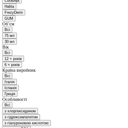
Curasept
Halita
FrezyDerm
GUM
Обʼєм
Всі
75 мл
30 мл
Вік
Всі
12 + років
6 + років
Країна виробник
Всі
Італія
Іспанія
Греція
Особливості
Всі
з хлоргексидином
з гідроксиапатитом
з гіалуроновою кислотою