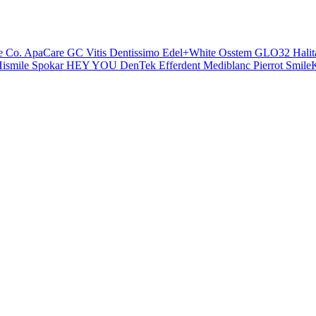
e Co.
ApaCare
GC
Vitis
Dentissimo
Edel+White
Osstem
GLO32
Halit
ismile
Spokar
HEY YOU
DenTek
Efferdent
Mediblanc
Pierrot
SmileK