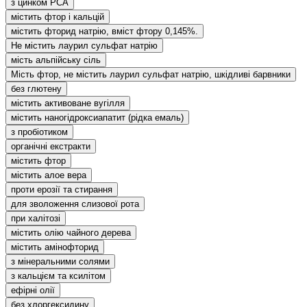
з цинком РСА
містить фтор і кальцій
містить фторид натрію, вміст фтору 0,145%.
Не містить лаурил сульфат натрію
мість альпійську сіль
Мість фтор, не містить лаурил сульфат натрію, шкідливі барвники
без глютену
містить активоване вугілля
містить наногідроксиапатит (рідка емаль)
з пробіотиком
органічні екстракти
містить фтор
містить алое вера
проти ерозії та стирання
для зволоження слизової рота
при халітозі
містить олію чайного дерева
містить амінофторид
з мінеральними солями
з кальцієм та ксилітом
ефірні олії
без хлоргексидину