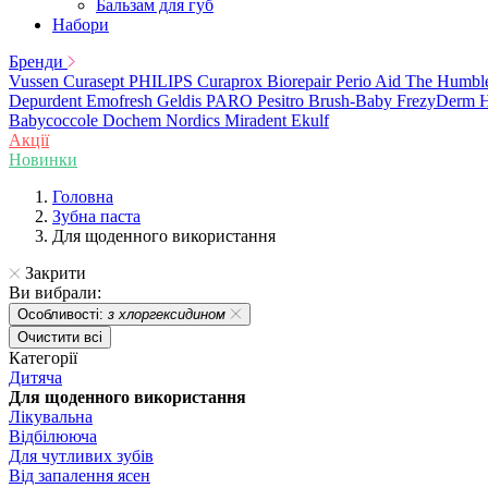
Бальзам для губ
Набори
Бренди
Vussen
Curasept
PHILIPS
Curaprox
Biorepair
Perio Aid
The Humbl
Depurdent
Emofresh
Geldis
PARO
Pesitro
Brush-Baby
FrezyDerm
H
Babycoccole
Dochem
Nordics
Miradent
Ekulf
Акції
Новинки
Головна
Зубна паста
Для щоденного використання
Закрити
Ви вибрали:
Особливості:
з хлоргексидином
Очистити всі
Категорії
Дитяча
Для щоденного використання
Лікувальна
Відбілююча
Для чутливих зубів
Від запалення ясен