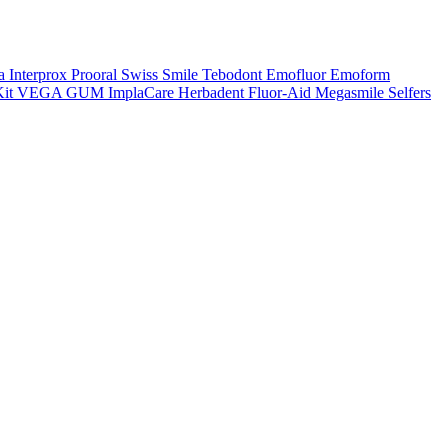
a
Interprox
Prooral
Swiss Smile
Tebodont
Emofluor
Emoform
it
VEGA
GUM
ImplaCare
Herbadent
Fluor-Aid
Megasmile
Selfers