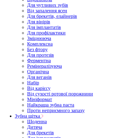
Для чутливих зубів
Від запалення ясен
Для брекетів, елайнерів
Для вінірів
Для імплантатів
Для профілактики
Зміцнююча
Комплексна
Без фтору
Для протезів
Ферментна
Ремінералізуюча
Органічна
Для веганів
Набір
Від карієсу
Від сухості ротової порожнини
Мініформат
Найкраща зубна паста
Проти неприємного запаху
Зубна щітка
Щоденна
Дитяча
Для брекетів