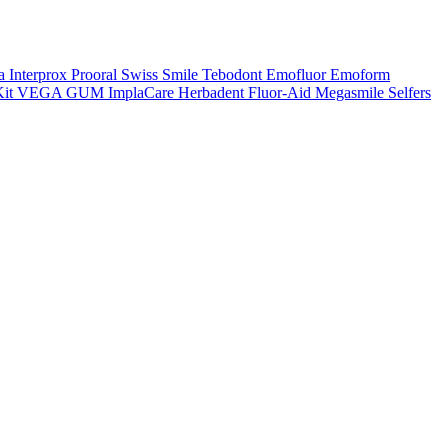
a
Interprox
Prooral
Swiss Smile
Tebodont
Emofluor
Emoform
it
VEGA
GUM
ImplaCare
Herbadent
Fluor-Aid
Megasmile
Selfers