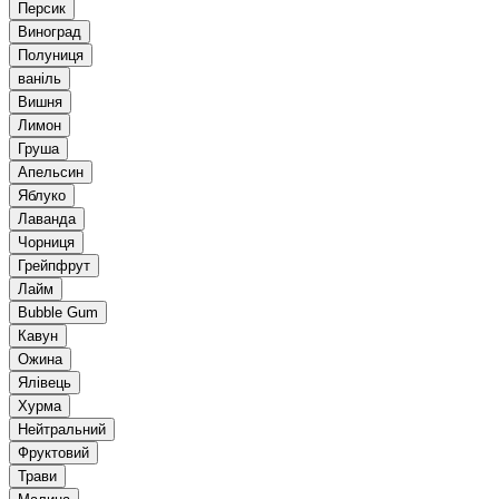
Персик
Виноград
Полуниця
ваніль
Вишня
Лимон
Груша
Апельсин
Яблуко
Лаванда
Чорниця
Грейпфрут
Лайм
Bubble Gum
Кавун
Ожина
Ялівець
Хурма
Нейтральний
Фруктовий
Трави