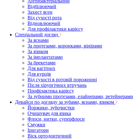
Антибактеріальний
Відбілюючий
Захист ясен
Від сухості рота
Відновлюючий
Для профілактики карієсу
Спеціальний догляд
За яснами
За протезами, коронками, вінірами
За язиком
За імплантатами
За брекетами
Для вагітних
Для курців
Від сухості в ротовій порожнині
Після хірургічних втручань
Профілактика карієсу
За зубними протезами, елайнерами, ретейнерами
Девайси по догляду за зубами, яснами, язиком
Йоржики, зубочистки
Очищувач для язика
Флоси, нитки, суперфлоси
Смужки
Іригатори
Віск ортодонтичний