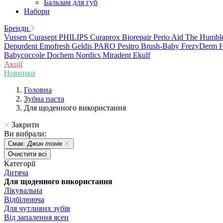
Бальзам для губ
Набори
Бренди
Vussen
Curasept
PHILIPS
Curaprox
Biorepair
Perio Aid
The Humbl
Depurdent
Emofresh
Geldis
PARO
Pesitro
Brush-Baby
FrezyDerm
H
Babycoccole
Dochem
Nordics
Miradent
Ekulf
Акції
Новинки
Головна
Зубна паста
Для щоденного використання
Закрити
Ви вибрали:
Смак:
Джин тонік
Очистити всі
Категорії
Дитяча
Для щоденного використання
Лікувальна
Відбілююча
Для чутливих зубів
Від запалення ясен