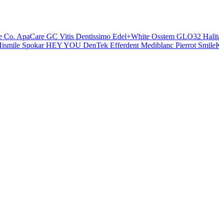
e Co.
ApaCare
GC
Vitis
Dentissimo
Edel+White
Osstem
GLO32
Halit
ismile
Spokar
HEY YOU
DenTek
Efferdent
Mediblanc
Pierrot
SmileK