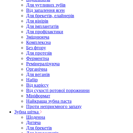
Для чутливих зубів
Від запалення ясен
Для брекетів, елайнерів
Для вінірів
Для імплантатів
Для профілактики
Зміцнююча
Комплексна
Без фтору
Для протезів
Ферментна
Ремінералізуюча
Органічна
Для веганів
Набір
Від карієсу
Від сухості ротової порожнини
Мініформат
Найкраща зубна паста
Проти неприємного запаху
Зубна щітка
Щоденна
Дитяча
Для брекетів