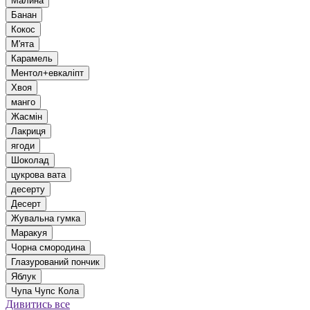
Малина
Банан
Кокос
М'ята
Карамель
Ментол+евкаліпт
Хвоя
манго
Жасмін
Лакриця
ягоди
Шоколад
цукрова вата
десерту
Десерт
Жувальна гумка
Маракуя
Чорна смородина
Глазурований пончик
Яблук
Чупа Чупс Кола
Дивитись все