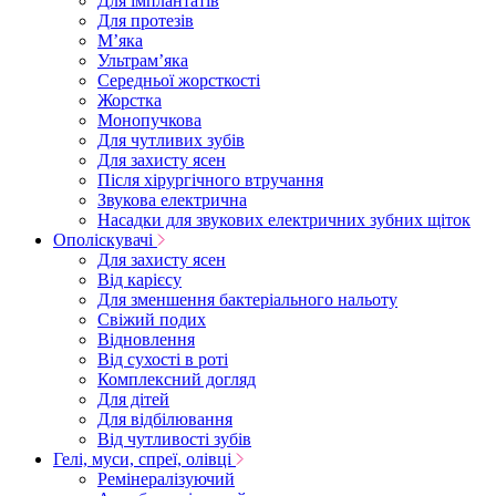
Для імплантатів
Для протезів
Мʼяка
Ультрамʼяка
Середньої жорсткості
Жорстка
Монопучкова
Для чутливих зубів
Для захисту ясен
Після хірургічного втручання
Звукова електрична
Насадки для звукових електричних зубних щіток
Ополіскувачі
Для захисту ясен
Від карієсу
Для зменшення бактеріального нальоту
Свіжий подих
Відновлення
Від сухості в роті
Комплексний догляд
Для дітей
Для відбілювання
Від чутливості зубів
Гелі, муси, спреї, олівці
Ремінералізуючий