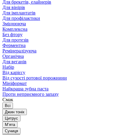
Для брекетів, елайнерів
Для вінірів
Для імплантатів
Для профілактики
Зміцнююча
Комплексна
Без фтору
Для протезів
Ферментна
Ремінералізуюча
Органічна
Для веганів
Набір
Від карієсу
Від сухості ротової порожнини
Мініформат
Найкраща зубна паста
Проти неприємного запаху
Смак
Всі
Джин тонік
Цитрус
Мʼята
Суниця