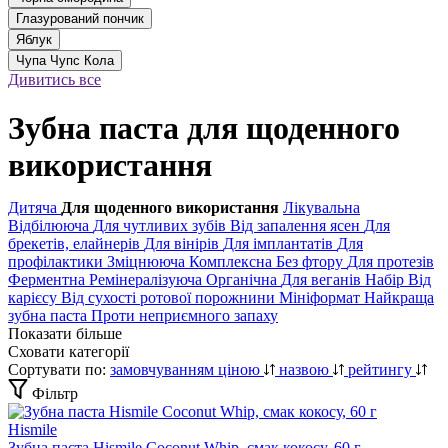
Глазурований пончик
Яблук
Чупа Чупс Кола
Дивитись все
Зубна паста для щоденного
використання
Дитяча
Для щоденного використання
Лікувальна
Відбілююча
Для чутливих зубів
Від запалення ясен
Для
брекетів, елайнерів
Для вінірів
Для імплантатів
Для
профілактики
Зміцнююча
Комплексна
Без фтору
Для протезів
Ферментна
Ремінералізуюча
Органічна
Для веганів
Набір
Від
карієсу
Від сухості ротової порожнини
Мініформат
Найкраща
зубна паста
Проти неприємного запаху
Показати більше
Сховати категорії
Сортувати по:
замовчуванням
ціною
назвою
рейтингу
Фільтр
Hismile
Зубна паста Hismile Coconut Whip, смак кокосу, 60 г