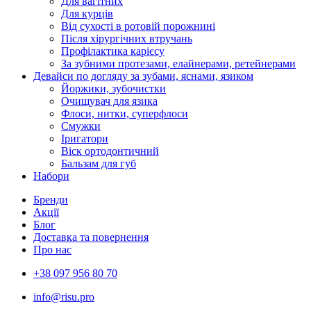
Для вагітних
Для курців
Від сухості в ротовій порожнині
Після хірургічних втручань
Профілактика карієсу
За зубними протезами, елайнерами, ретейнерами
Девайси по догляду за зубами, яснами, язиком
Йоржики, зубочистки
Очищувач для язика
Флоси, нитки, суперфлоси
Смужки
Іригатори
Віск ортодонтичний
Бальзам для губ
Набори
Бренди
Акції
Блог
Доставка та повернення
Про нас
+38 097 956 80 70
info@risu.pro