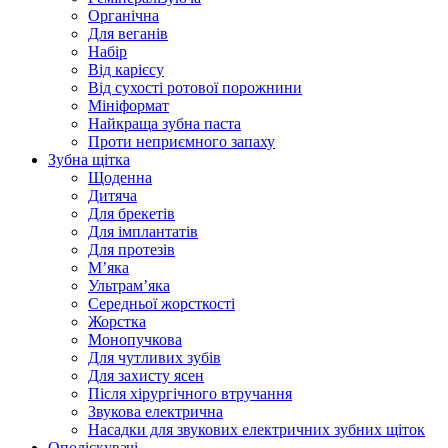
Органічна
Для веганів
Набір
Від карієсу
Від сухості ротової порожнини
Мініформат
Найкраща зубна паста
Проти неприємного запаху
Зубна щітка
Щоденна
Дитяча
Для брекетів
Для імплантатів
Для протезів
Мʼяка
Ультрамʼяка
Середньої жорсткості
Жорстка
Монопучкова
Для чутливих зубів
Для захисту ясен
Після хірургічного втручання
Звукова електрична
Насадки для звукових електричних зубних щіток
Ополіскувачі