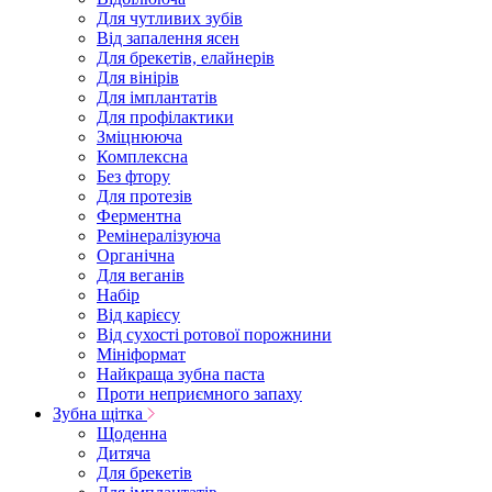
Для чутливих зубів
Від запалення ясен
Для брекетів, елайнерів
Для вінірів
Для імплантатів
Для профілактики
Зміцнююча
Комплексна
Без фтору
Для протезів
Ферментна
Ремінералізуюча
Органічна
Для веганів
Набір
Від карієсу
Від сухості ротової порожнини
Мініформат
Найкраща зубна паста
Проти неприємного запаху
Зубна щітка
Щоденна
Дитяча
Для брекетів