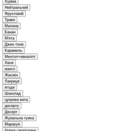
Хурма
Нейтральний
Фруктовий
Трави
Малина
Банан
М'ята
Джин тонік
Карамель
Ментол+евкаліпт
Хвоя
манго
Жасмін
Лакриця
ягоди
Шоколад
цукрова вата
десерту
Десерт
Жувальна гумка
Маракуя
Чорна смородина