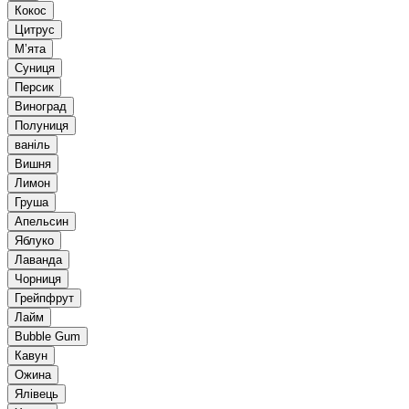
Кокос
Цитрус
Мʼята
Суниця
Персик
Виноград
Полуниця
ваніль
Вишня
Лимон
Груша
Апельсин
Яблуко
Лаванда
Чорниця
Грейпфрут
Лайм
Bubble Gum
Кавун
Ожина
Ялівець