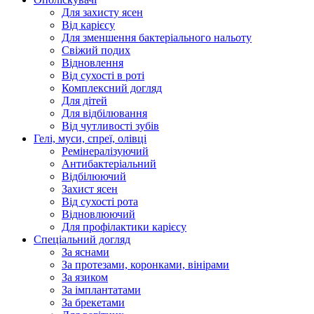
Для захисту ясен
Від карієсу
Для зменшення бактеріального нальоту
Свіжий подих
Відновлення
Від сухості в роті
Комплексний догляд
Для дітей
Для відбілювання
Від чутливості зубів
Гелі, муси, спреї, олівці
Ремінералізуючий
Антибактеріальний
Відбілюючий
Захист ясен
Від сухості рота
Відновлюючий
Для профілактики карієсу
Спеціальний догляд
За яснами
За протезами, коронками, вінірами
За язиком
За імплантатами
За брекетами