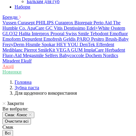
Бальзам для губ
Набори
Бренди
Vussen
Curasept
PHILIPS
Curaprox
Biorepair
Perio Aid
The
Humble Co.
ApaCare
GC
Vitis
Dentissimo
Edel+White
Osstem
GLO32
Halita
Interprox
Prooral
Swiss Smile
Tebodont
Emofluor
Emoform
Depurdent
Emofresh
Geldis
PARO
Pesitro
Brush-Baby
FrezyDerm
Hismile
Spokar
HEY YOU
DenTek
Efferdent
Mediblanc
Pierrot
SmileKit
VEGA
GUM
ImplaCare
Herbadent
Fluor-Aid
Megasmile
Selfers
Babycoccole
Dochem
Nordics
Miradent
Ekulf
Акції
Новинки
Головна
Зубна паста
Для щоденного використання
Закрити
Ви вибрали:
Смак:
Кокос
Очистити всі
Смак
Всі