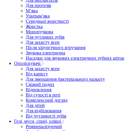
Для імплантатів
Для протезів
Мʼяка
Ультрамʼяка
Середньої жорсткості
Жорстка
Монопучкова
Для чутливих зубів
Для захисту ясен
Після хірургічного втручання
Звукова електрична
Насадки для звукових електричних зубних щіток
Ополіскувачі
Для захисту ясен
Від карієсу
Для зменшення бактеріального нальоту
Свіжий подих
Відновлення
Від сухості в роті
Комплексний догляд
Для дітей
Для відбілювання
Від чутливості зубів
Гелі, муси, спреї, олівці
Ремінералізуючий