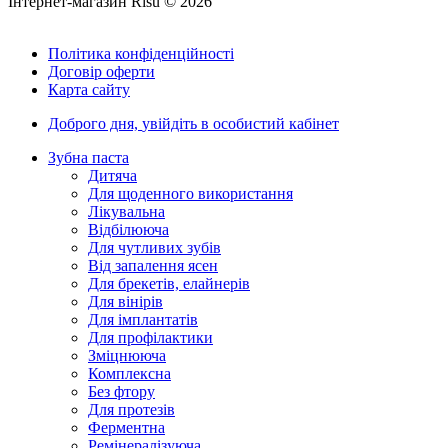
Інтернет-магазин Risu © 2026
Політика конфіденційності
Договір оферти
Карта сайту
Доброго дня,
увійдіть в особистий кабінет
Зубна паста
Дитяча
Для щоденного використання
Лікувальна
Відбілююча
Для чутливих зубів
Від запалення ясен
Для брекетів, елайнерів
Для вінірів
Для імплантатів
Для профілактики
Зміцнююча
Комплексна
Без фтору
Для протезів
Ферментна
Ремінералізуюча