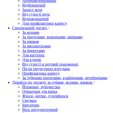
Антибактеріальний
Відбілюючий
Захист ясен
Від сухості рота
Відновлюючий
Для профілактики карієсу
Спеціальний догляд
За яснами
За протезами, коронками, вінірами
За язиком
За імплантатами
За брекетами
Для вагітних
Для курців
Від сухості в ротовій порожнині
Після хірургічних втручань
Профілактика карієсу
За зубними протезами, елайнерами, ретейнерами
Девайси по догляду за зубами, яснами, язиком
Йоржики, зубочистки
Очищувач для язика
Флоси, нитки, суперфлоси
Смужки
Іригатори
Віск ортодонтичний