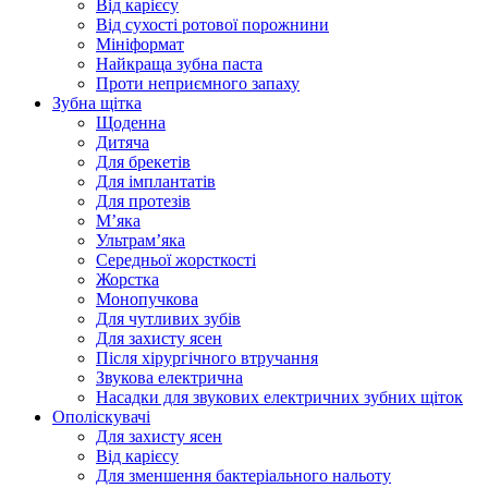
Від карієсу
Від сухості ротової порожнини
Мініформат
Найкраща зубна паста
Проти неприємного запаху
Зубна щітка
Щоденна
Дитяча
Для брекетів
Для імплантатів
Для протезів
Мʼяка
Ультрамʼяка
Середньої жорсткості
Жорстка
Монопучкова
Для чутливих зубів
Для захисту ясен
Після хірургічного втручання
Звукова електрична
Насадки для звукових електричних зубних щіток
Ополіскувачі
Для захисту ясен
Від карієсу
Для зменшення бактеріального нальоту