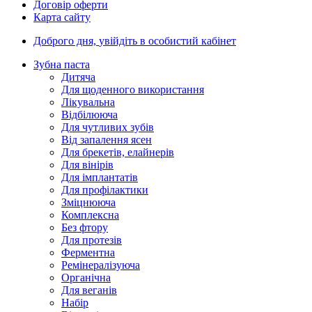
Договір оферти
Карта сайту
Доброго дня,
увійдіть в особистий кабінет
Зубна паста
Дитяча
Для щоденного використання
Лікувальна
Відбілююча
Для чутливих зубів
Від запалення ясен
Для брекетів, елайнерів
Для вінірів
Для імплантатів
Для профілактики
Зміцнююча
Комплексна
Без фтору
Для протезів
Ферментна
Ремінералізуюча
Органічна
Для веганів
Набір