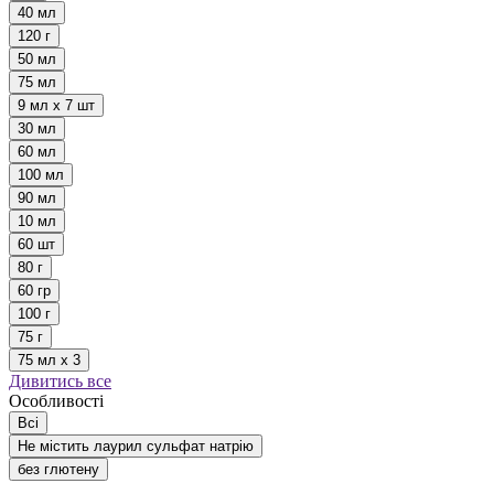
40 мл
120 г
50 мл
75 мл
9 мл х 7 шт
30 мл
60 мл
100 мл
90 мл
10 мл
60 шт
80 г
60 гр
100 г
75 г
75 мл х 3
Дивитись все
Особливості
Всі
Не містить лаурил сульфат натрію
без глютену