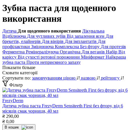
Зубна паста для щоденного
використання
Дитяча
Для щоденного використання
Лікувальна
Відбілююча
Для чутливих зубів
Від запалення ясен
Для
брекетів, елайнерів
Для вінірів
Для імплантатів
Для
профілактики
Зміцнююча
Комплексна
Без фтору
Для протезів
Ферментна
Ремінералізуюча
Органічна
Для веганів
Набір
Від
карієсу
Від сухості ротової порожнини
Мініформат
Найкраща
зубна паста
Проти неприємного запаху
Показати більше
Сховати категорії
Сортувати по:
замовчуванням
ціною
назвою
рейтингу
Фільтр
FrezyDerm
Дитяча зубна паста FrezyDerm Sensiteeth First без фтору, від 6
місяців смак чорниця, 40 мл
₴
290,00
₴
0,00
В кошик