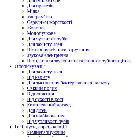
Для імплантатів
Для протезів
Мʼяка
Ультрамʼяка
Середньої жорсткості
Жорстка
Монопучкова
Для чутливих зубів
Для захисту ясен
Після хірургічного втручання
Звукова електрична
Насадки для звукових електричних зубних щіток
Ополіскувачі
Для захисту ясен
Від карієсу
Для зменшення бактеріального нальоту
Свіжий подих
Відновлення
Від сухості в роті
Комплексний догляд
Для дітей
Для відбілювання
Від чутливості зубів
Гелі, муси, спреї, олівці
Ремінералізуючий