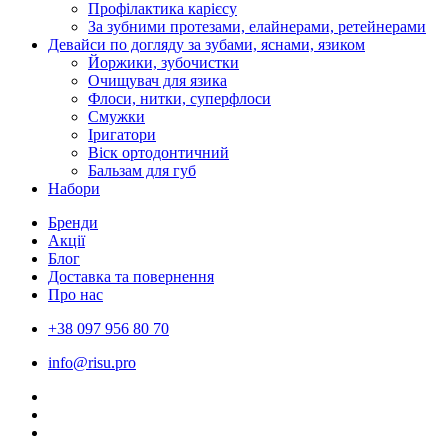
Профілактика карієсу
За зубними протезами, елайнерами, ретейнерами
Девайси по догляду за зубами, яснами, язиком
Йоржики, зубочистки
Очищувач для язика
Флоси, нитки, суперфлоси
Смужки
Іригатори
Віск ортодонтичний
Бальзам для губ
Набори
Бренди
Акції
Блог
Доставка та повернення
Про нас
+38 097 956 80 70
info@risu.pro