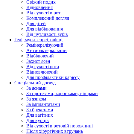
Свіжий подих
Відновлення
Від сухості в роті
Комплексний догляд
Для дітей
Для відбілювання
Від чутливості зубів
Гелі, муси, спреї, олівці
Ремінералізуючий
Антибактеріальний
Відбілюючий
Захист ясен
Від сухості рота
Відновлюючий
Для профілактики карієсу
Спеціальний догляд
За яснами
За протезами, коронками, вінірами
За язиком
За імплантатами
За брекетами
Для вагітних
Для курців
Від сухості в ротовій порожнині
Після хірургічних втручань