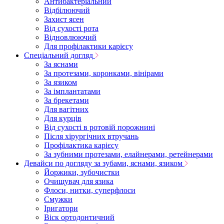
Антибактеріальний
Відбілюючий
Захист ясен
Від сухості рота
Відновлюючий
Для профілактики карієсу
Спеціальний догляд
За яснами
За протезами, коронками, вінірами
За язиком
За імплантатами
За брекетами
Для вагітних
Для курців
Від сухості в ротовій порожнині
Після хірургічних втручань
Профілактика карієсу
За зубними протезами, елайнерами, ретейнерами
Девайси по догляду за зубами, яснами, язиком
Йоржики, зубочистки
Очищувач для язика
Флоси, нитки, суперфлоси
Смужки
Іригатори
Віск ортодонтичний