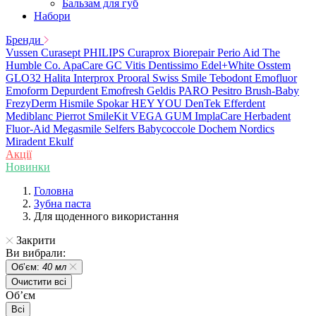
Бальзам для губ
Набори
Бренди
Vussen
Curasept
PHILIPS
Curaprox
Biorepair
Perio Aid
The
Humble Co.
ApaCare
GC
Vitis
Dentissimo
Edel+White
Osstem
GLO32
Halita
Interprox
Prooral
Swiss Smile
Tebodont
Emofluor
Emoform
Depurdent
Emofresh
Geldis
PARO
Pesitro
Brush-Baby
FrezyDerm
Hismile
Spokar
HEY YOU
DenTek
Efferdent
Mediblanc
Pierrot
SmileKit
VEGA
GUM
ImplaCare
Herbadent
Fluor-Aid
Megasmile
Selfers
Babycoccole
Dochem
Nordics
Miradent
Ekulf
Акції
Новинки
Головна
Зубна паста
Для щоденного використання
Закрити
Ви вибрали:
Обʼєм:
40 мл
Очистити всі
Обʼєм
Всі