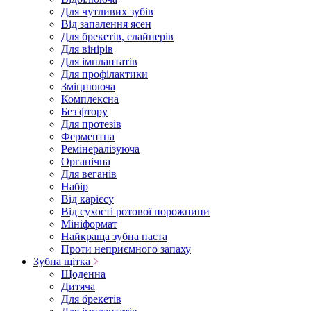
Для чутливих зубів
Від запалення ясен
Для брекетів, елайнерів
Для вінірів
Для імплантатів
Для профілактики
Зміцнююча
Комплексна
Без фтору
Для протезів
Ферментна
Ремінералізуюча
Органічна
Для веганів
Набір
Від карієсу
Від сухості ротової порожнини
Мініформат
Найкраща зубна паста
Проти неприємного запаху
Зубна щітка
Щоденна
Дитяча
Для брекетів