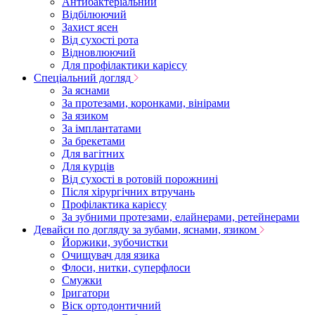
Антибактеріальний
Відбілюючий
Захист ясен
Від сухості рота
Відновлюючий
Для профілактики карієсу
Спеціальний догляд
За яснами
За протезами, коронками, вінірами
За язиком
За імплантатами
За брекетами
Для вагітних
Для курців
Від сухості в ротовій порожнині
Після хірургічних втручань
Профілактика карієсу
За зубними протезами, елайнерами, ретейнерами
Девайси по догляду за зубами, яснами, язиком
Йоржики, зубочистки
Очищувач для язика
Флоси, нитки, суперфлоси
Смужки
Іригатори
Віск ортодонтичний