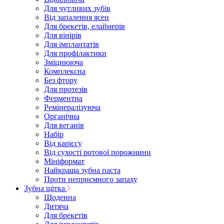
Для чутливих зубів
Від запалення ясен
Для брекетів, елайнерів
Для вінірів
Для імплантатів
Для профілактики
Зміцнююча
Комплексна
Без фтору
Для протезів
Ферментна
Ремінералізуюча
Органічна
Для веганів
Набір
Від карієсу
Від сухості ротової порожнини
Мініформат
Найкраща зубна паста
Проти неприємного запаху
Зубна щітка
Щоденна
Дитяча
Для брекетів