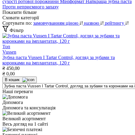
сухості ротової порожнини
Мініформат
Найкраща зубна паста
Проти неприємного запаху
Показати більше
Сховати категорії
Сортувати по:
замовчуванням
ціною
назвою
рейтингу
Фільтр
Топ
Vussen
Зубна паста Vussen I Tartar Control, догляд за зубами та
коронками на імплантатах, 120 г
₴
450,00
₴
0,00
В кошик
Наші переваги
Допомога
Допомога та консультація
Великий асортимент
Весь догляд на 1 сайті
Безпечні платежі