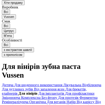
Хіти продажу
Виробник
Всі
Vussen
Смак
Всі
Цитрус
Мʼята
Особливості
Всі
з екстрактом шавлії
з прополісом
Для вінірів зубна паста
Vussen
Дитяча
Для щоденного використання
Лікувальна
Відбілююча
Для чутливих зубів
Від запалення ясен
Для брекетів,
елайнерів
Для вінірів
Для імплантатів
Для профілактики
Зміцнююча
Комплексна
Без фтору
Для протезів
Ферментна
Ремінералізуюча
Органічна
Для веганів
Набір
Від карієсу
Від