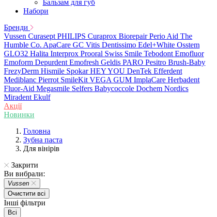
Бальзам для губ
Набори
Бренди
Vussen
Curasept
PHILIPS
Curaprox
Biorepair
Perio Aid
The
Humble Co.
ApaCare
GC
Vitis
Dentissimo
Edel+White
Osstem
GLO32
Halita
Interprox
Prooral
Swiss Smile
Tebodont
Emofluor
Emoform
Depurdent
Emofresh
Geldis
PARO
Pesitro
Brush-Baby
FrezyDerm
Hismile
Spokar
HEY YOU
DenTek
Efferdent
Mediblanc
Pierrot
SmileKit
VEGA
GUM
ImplaCare
Herbadent
Fluor-Aid
Megasmile
Selfers
Babycoccole
Dochem
Nordics
Miradent
Ekulf
Акції
Новинки
Головна
Зубна паста
Для вінірів
Закрити
Ви вибрали:
Vussen
Очистити всі
Інші фільтри
Всі