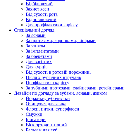
Відбілюючий
Захист ясен
Від сухості рота
Відновлюючий
Для профілактики карієсу
Спеціальний догляд
За яснами
За протезами, коронками, вінірами
За язиком
За імплантатами
За брекетами
Для вагітних
Для курців
Від сухості в ротовій порожнині
Після хірургічних втручань
Профілактика карієсу
За зубними протезами, елайнерами, ретейнерами
Девайси по догляду за зубами, яснами, язиком
Йоржики, зубочистки
Очищувач для язика
Флоси, нитки, суперфлоси
Смужки
Іригатори
Віск ортодонтичний
Бальзам для губ