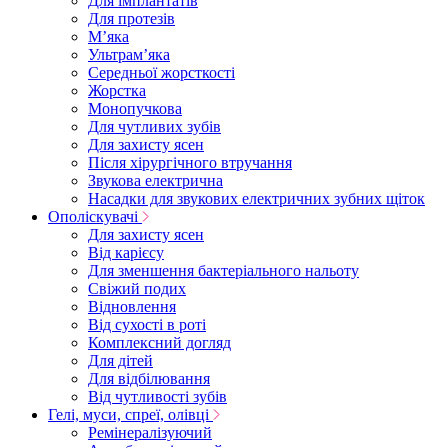
Для імплантатів
Для протезів
Мʼяка
Ультрамʼяка
Середньої жорсткості
Жорстка
Монопучкова
Для чутливих зубів
Для захисту ясен
Після хірургічного втручання
Звукова електрична
Насадки для звукових електричних зубних щіток
Ополіскувачі
Для захисту ясен
Від карієсу
Для зменшення бактеріального нальоту
Свіжий подих
Відновлення
Від сухості в роті
Комплексний догляд
Для дітей
Для відбілювання
Від чутливості зубів
Гелі, муси, спреї, олівці
Ремінералізуючий