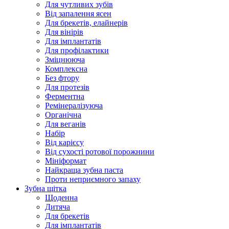
Для чутливих зубів
Від запалення ясен
Для брекетів, елайнерів
Для вінірів
Для імплантатів
Для профілактики
Зміцнююча
Комплексна
Без фтору
Для протезів
Ферментна
Ремінералізуюча
Органічна
Для веганів
Набір
Від карієсу
Від сухості ротової порожнини
Мініформат
Найкраща зубна паста
Проти неприємного запаху
Зубна щітка
Щоденна
Дитяча
Для брекетів
Для імплантатів