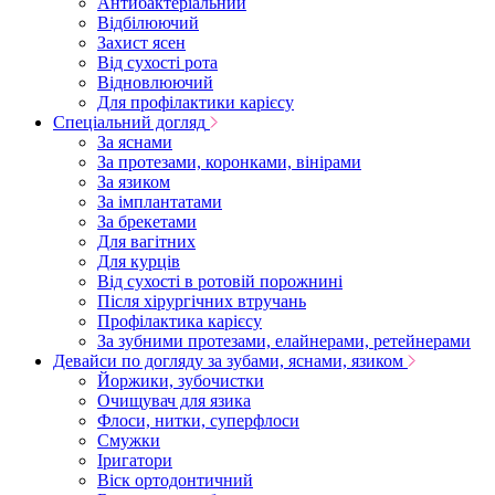
Антибактеріальний
Відбілюючий
Захист ясен
Від сухості рота
Відновлюючий
Для профілактики карієсу
Спеціальний догляд
За яснами
За протезами, коронками, вінірами
За язиком
За імплантатами
За брекетами
Для вагітних
Для курців
Від сухості в ротовій порожнині
Після хірургічних втручань
Профілактика карієсу
За зубними протезами, елайнерами, ретейнерами
Девайси по догляду за зубами, яснами, язиком
Йоржики, зубочистки
Очищувач для язика
Флоси, нитки, суперфлоси
Смужки
Іригатори
Віск ортодонтичний