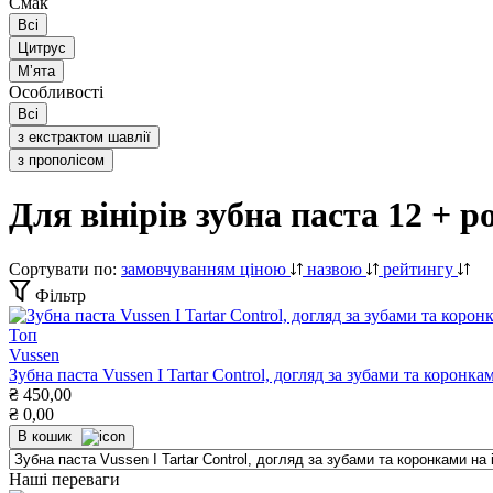
Смак
Всі
Цитрус
Мʼята
Особливості
Всі
з екстрактом шавлії
з прополісом
Для вінірів зубна паста 12 + р
Сортувати по:
замовчуванням
ціною
назвою
рейтингу
Фільтр
Топ
Vussen
Зубна паста Vussen I Tartar Control, догляд за зубами та коронка
₴
450,00
₴
0,00
В кошик
Наші переваги