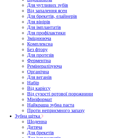
Для чутливих зубів
Від запалення ясен
Для брекетів, елайнерів
Для вінірів
Для імплантатів
Для профілактики
Зміцнююча
Комплексна
Без фтору
Для протезів
Ферментна
Ремінералізуюча
Органічна
Для веганів
Набір
Від карієсу
Від сухості ротової порожнини
Мініформат
Найкраща зубна паста
Проти неприємного запаху
Зубна щітка
Щоденна
Дитяча
Для брекетів