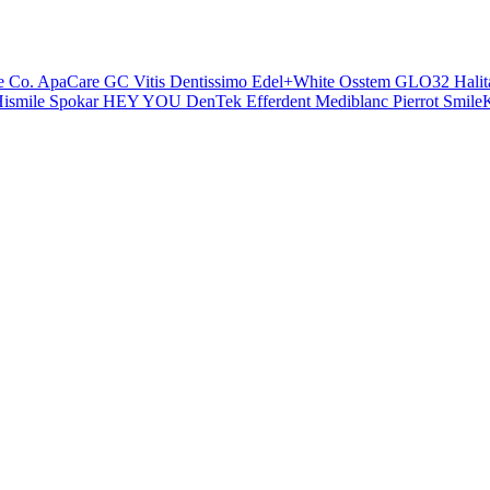
e Co.
ApaCare
GC
Vitis
Dentissimo
Edel+White
Osstem
GLO32
Halit
ismile
Spokar
HEY YOU
DenTek
Efferdent
Mediblanc
Pierrot
SmileK