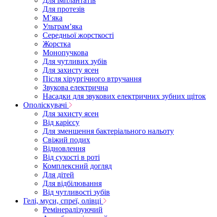
Для імплантатів
Для протезів
Мʼяка
Ультрамʼяка
Середньої жорсткості
Жорстка
Монопучкова
Для чутливих зубів
Для захисту ясен
Після хірургічного втручання
Звукова електрична
Насадки для звукових електричних зубних щіток
Ополіскувачі
Для захисту ясен
Від карієсу
Для зменшення бактеріального нальоту
Свіжий подих
Відновлення
Від сухості в роті
Комплексний догляд
Для дітей
Для відбілювання
Від чутливості зубів
Гелі, муси, спреї, олівці
Ремінералізуючий