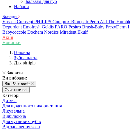
Бальзам для губ
Набори
Бренди
Vussen
Curasept
PHILIPS
Curaprox
Biorepair
Perio Aid
The Humbl
Depurdent
Emofresh
Geldis
PARO
Pesitro
Brush-Baby
FrezyDerm
H
Babycoccole
Dochem
Nordics
Miradent
Ekulf
Акції
Новинки
Головна
Зубна паста
Для вінірів
Закрити
Ви вибрали:
Вік:
12 + років
Очистити всі
Категорії
Дитяча
Для щоденного використання
Лікувальна
Відбілююча
Для чутливих зубів
Від запалення ясен