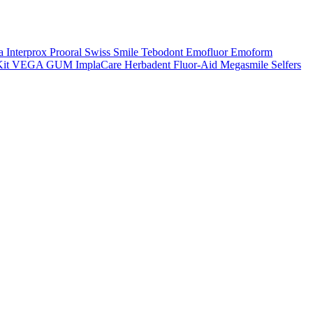
a
Interprox
Prooral
Swiss Smile
Tebodont
Emofluor
Emoform
it
VEGA
GUM
ImplaCare
Herbadent
Fluor-Aid
Megasmile
Selfers