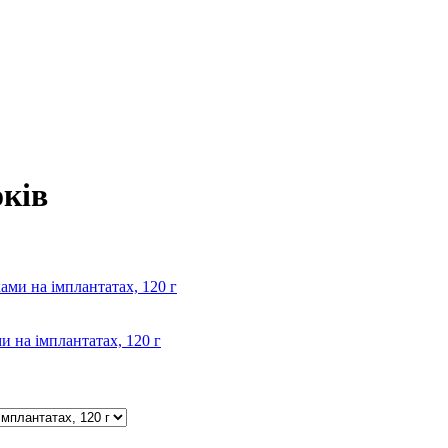
оків
ми на імплантатах, 120 г