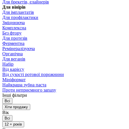
Для брекетів, елайнерів
Для вінірів
Для імплантатів
Для профілактики
Зміцнююча
Комплексна
Без фтору
Для протезів
Ферментна
Ремінералізуюча
Органічна
Для веганів
Набір
Від карієсу
Від сухості ротової порожнини
Мініформат
Найкраща зубна паста
Проти неприємного запаху
Інші фільтри
Всі
Хіти продажу
Вік
Всі
12 + років