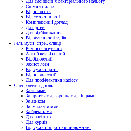
Для зменшення бактеріального нальоту
Свіжий подих
Відновлення
Від сухості в роті
Комплексний догляд
Для дітей
Для відбілювання
Від чутливості зубів
Гелі, муси, спреї, олівці
Ремінералізуючий
Антибактеріальний
Відбілюючий
Захист ясен
Від сухості рота
Відновлюючий
Для профілактики карієсу
Спеціальний догляд
За яснами
За протезами, коронками, вінірами
За язиком
За імплантатами
За брекетами
Для вагітних
Для курців
Від сухості в ротовій порожнині