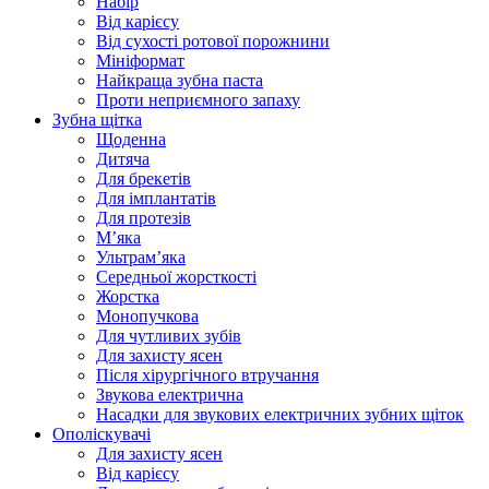
Набір
Від карієсу
Від сухості ротової порожнини
Мініформат
Найкраща зубна паста
Проти неприємного запаху
Зубна щітка
Щоденна
Дитяча
Для брекетів
Для імплантатів
Для протезів
Мʼяка
Ультрамʼяка
Середньої жорсткості
Жорстка
Монопучкова
Для чутливих зубів
Для захисту ясен
Після хірургічного втручання
Звукова електрична
Насадки для звукових електричних зубних щіток
Ополіскувачі
Для захисту ясен
Від карієсу