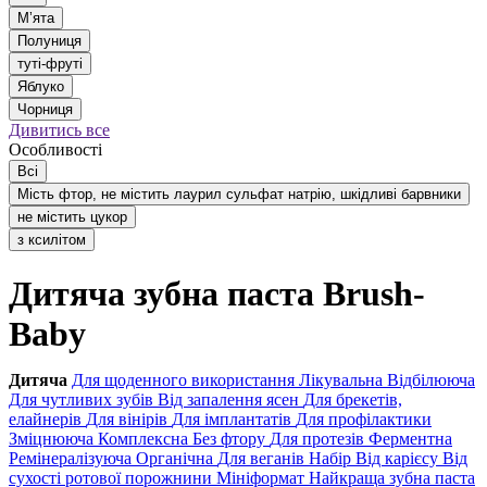
Мʼята
Полуниця
туті-фруті
Яблуко
Чорниця
Дивитись все
Особливості
Всі
Мість фтор, не містить лаурил сульфат натрію, шкідливі барвники
не містить цукор
з ксилітом
Дитяча зубна паста Brush-
Baby
Дитяча
Для щоденного використання
Лікувальна
Відбілююча
Для чутливих зубів
Від запалення ясен
Для брекетів,
елайнерів
Для вінірів
Для імплантатів
Для профілактики
Зміцнююча
Комплексна
Без фтору
Для протезів
Ферментна
Ремінералізуюча
Органічна
Для веганів
Набір
Від карієсу
Від
сухості ротової порожнини
Мініформат
Найкраща зубна паста