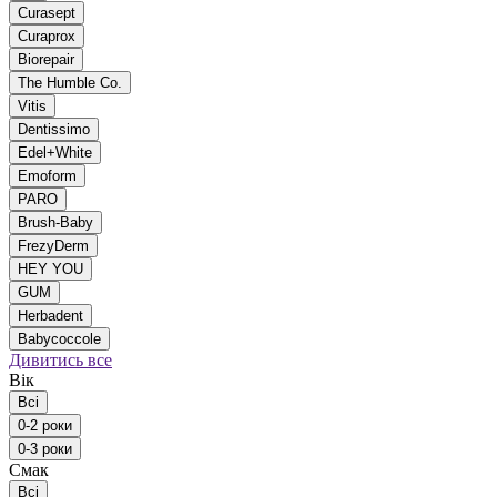
Curasept
Curaprox
Biorepair
The Humble Co.
Vitis
Dentissimo
Edel+White
Emoform
PARO
Brush-Baby
FrezyDerm
HEY YOU
GUM
Herbadent
Babycoccole
Дивитись все
Вік
Всі
0-2 роки
0-3 роки
Смак
Всі