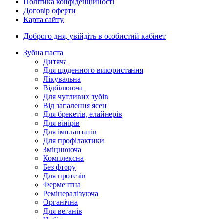
Політика конфіденційності
Договір оферти
Карта сайту
Доброго дня,
увійдіть в особистий кабінет
Зубна паста
Дитяча
Для щоденного використання
Лікувальна
Відбілююча
Для чутливих зубів
Від запалення ясен
Для брекетів, елайнерів
Для вінірів
Для імплантатів
Для профілактики
Зміцнююча
Комплексна
Без фтору
Для протезів
Ферментна
Ремінералізуюча
Органічна
Для веганів