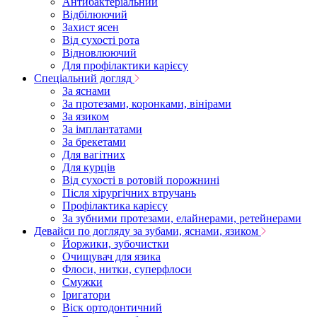
Антибактеріальний
Відбілюючий
Захист ясен
Від сухості рота
Відновлюючий
Для профілактики карієсу
Спеціальний догляд
За яснами
За протезами, коронками, вінірами
За язиком
За імплантатами
За брекетами
Для вагітних
Для курців
Від сухості в ротовій порожнині
Після хірургічних втручань
Профілактика карієсу
За зубними протезами, елайнерами, ретейнерами
Девайси по догляду за зубами, яснами, язиком
Йоржики, зубочистки
Очищувач для язика
Флоси, нитки, суперфлоси
Смужки
Іригатори
Віск ортодонтичний