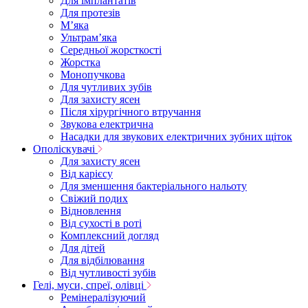
Для імплантатів
Для протезів
Мʼяка
Ультрамʼяка
Середньої жорсткості
Жорстка
Монопучкова
Для чутливих зубів
Для захисту ясен
Після хірургічного втручання
Звукова електрична
Насадки для звукових електричних зубних щіток
Ополіскувачі
Для захисту ясен
Від карієсу
Для зменшення бактеріального нальоту
Свіжий подих
Відновлення
Від сухості в роті
Комплексний догляд
Для дітей
Для відбілювання
Від чутливості зубів
Гелі, муси, спреї, олівці
Ремінералізуючий