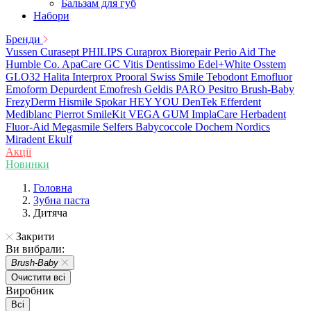
Бальзам для губ
Набори
Бренди
Vussen
Curasept
PHILIPS
Curaprox
Biorepair
Perio Aid
The
Humble Co.
ApaCare
GC
Vitis
Dentissimo
Edel+White
Osstem
GLO32
Halita
Interprox
Prooral
Swiss Smile
Tebodont
Emofluor
Emoform
Depurdent
Emofresh
Geldis
PARO
Pesitro
Brush-Baby
FrezyDerm
Hismile
Spokar
HEY YOU
DenTek
Efferdent
Mediblanc
Pierrot
SmileKit
VEGA
GUM
ImplaCare
Herbadent
Fluor-Aid
Megasmile
Selfers
Babycoccole
Dochem
Nordics
Miradent
Ekulf
Акції
Новинки
Головна
Зубна паста
Дитяча
Закрити
Ви вибрали:
Brush-Baby
Очистити всі
Виробник
Всі