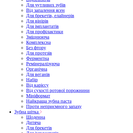
Для чутливих зубів
Від запалення ясен
Для брекетів, елайнерів
Для вінірів
Для імплантатів
Для профілактики
Зміцнююча
Комплексна
Без фтору
Для протезів
Ферментна
Ремінералізуюча
Органічна
Для веганів
Набір
Від карієсу
Від сухості ротової порожнини
Мініформат
Найкраща зубна паста
Проти неприємного запаху
Зубна щітка
Щоденна
Дитяча
Для брекетів