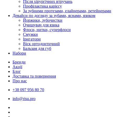
Після хірургічних втручань
Профілактика карієсу
За зубними протезами, елайнерами, ретейнерами
Девайси по догляду за зубами, яснами, язиком
Йоржики, зубочистки
Очищувач для язика
Флоси, нитки, суперфлоси
Смужки
Іригатори
Віск ортодонтичний
Бальзам для губ
Набори
Бренди
Акції
Блог
Доставка та повернення
Про нас
+38 097 956 80 70
info@risu.pro