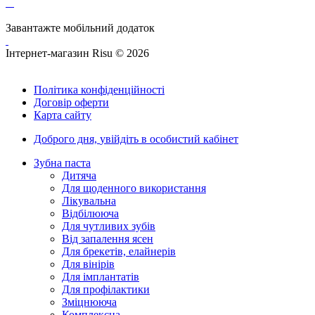
Завантажте мобільний додаток
Інтернет-магазин Risu © 2026
Політика конфіденційності
Договір оферти
Карта сайту
Доброго дня,
увійдіть в особистий кабінет
Зубна паста
Дитяча
Для щоденного використання
Лікувальна
Відбілююча
Для чутливих зубів
Від запалення ясен
Для брекетів, елайнерів
Для вінірів
Для імплантатів
Для профілактики
Зміцнююча
Комплексна