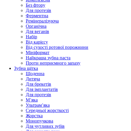
Без фтору
Для протезів
Ферментна
Ремінералізуюча
Органічна
Для веганів
Набір
Від карієсу
Від сухості ротової порожнини
Мініформат
Найкраща зубна паста
Проти неприємного запаху
Зубна щітка
Щоденна
Дитяча
Для брекетів
Для імплантатів
Для протезів
Мʼяка
Ультрамʼяка
Середньої жорсткості
Жорстка
Монопучкова
Для чутливих зубів