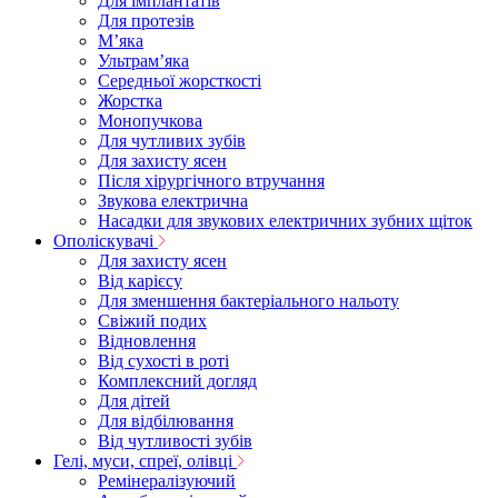
Для імплантатів
Для протезів
Мʼяка
Ультрамʼяка
Середньої жорсткості
Жорстка
Монопучкова
Для чутливих зубів
Для захисту ясен
Після хірургічного втручання
Звукова електрична
Насадки для звукових електричних зубних щіток
Ополіскувачі
Для захисту ясен
Від карієсу
Для зменшення бактеріального нальоту
Свіжий подих
Відновлення
Від сухості в роті
Комплексний догляд
Для дітей
Для відбілювання
Від чутливості зубів
Гелі, муси, спреї, олівці
Ремінералізуючий