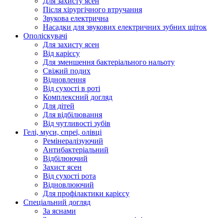
Для захисту ясен
Після хірургічного втручання
Звукова електрична
Насадки для звукових електричних зубних щіток
Ополіскувачі
Для захисту ясен
Від карієсу
Для зменшення бактеріального нальоту
Свіжий подих
Відновлення
Від сухості в роті
Комплексний догляд
Для дітей
Для відбілювання
Від чутливості зубів
Гелі, муси, спреї, олівці
Ремінералізуючий
Антибактеріальний
Відбілюючий
Захист ясен
Від сухості рота
Відновлюючий
Для профілактики карієсу
Спеціальний догляд
За яснами