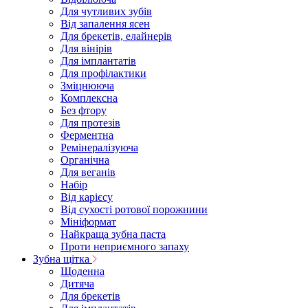
Для чутливих зубів
Від запалення ясен
Для брекетів, елайнерів
Для вінірів
Для імплантатів
Для профілактики
Зміцнююча
Комплексна
Без фтору
Для протезів
Ферментна
Ремінералізуюча
Органічна
Для веганів
Набір
Від карієсу
Від сухості ротової порожнини
Мініформат
Найкраща зубна паста
Проти неприємного запаху
Зубна щітка
Щоденна
Дитяча
Для брекетів