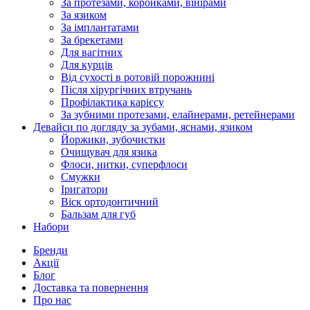
За протезами, коронками, вінірами
За язиком
За імплантатами
За брекетами
Для вагітних
Для курців
Від сухості в ротовій порожнині
Після хірургічних втручань
Профілактика карієсу
За зубними протезами, елайнерами, ретейнерами
Девайси по догляду за зубами, яснами, язиком
Йоржики, зубочистки
Очищувач для язика
Флоси, нитки, суперфлоси
Смужки
Іригатори
Віск ортодонтичний
Бальзам для губ
Набори
Бренди
Акції
Блог
Доставка та повернення
Про нас