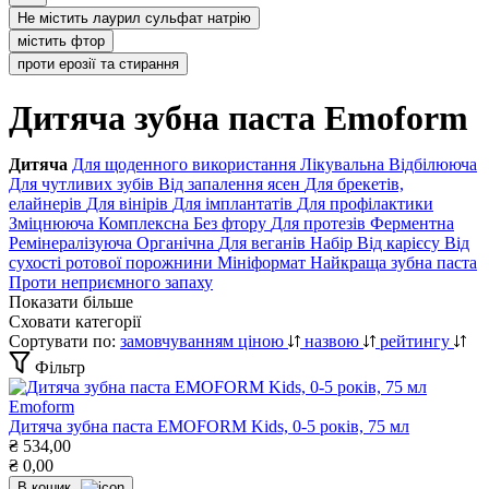
Не містить лаурил сульфат натрію
містить фтор
проти ерозії та стирання
Дитяча зубна паста Emoform
Дитяча
Для щоденного використання
Лікувальна
Відбілююча
Для чутливих зубів
Від запалення ясен
Для брекетів,
елайнерів
Для вінірів
Для імплантатів
Для профілактики
Зміцнююча
Комплексна
Без фтору
Для протезів
Ферментна
Ремінералізуюча
Органічна
Для веганів
Набір
Від карієсу
Від
сухості ротової порожнини
Мініформат
Найкраща зубна паста
Проти неприємного запаху
Показати більше
Сховати категорії
Сортувати по:
замовчуванням
ціною
назвою
рейтингу
Фільтр
Emoform
Дитяча зубна паста EMOFORM Kids, 0-5 років, 75 мл
₴
534,00
₴
0,00
В кошик