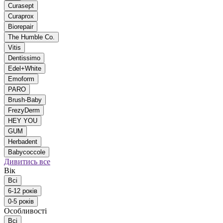
Curasept
Curaprox
Biorepair
The Humble Co.
Vitis
Dentissimo
Edel+White
Emoform
PARO
Brush-Baby
FrezyDerm
HEY YOU
GUM
Herbadent
Babycoccole
Дивитись все
Вік
Всі
6-12 років
0-5 років
Особливості
Всі