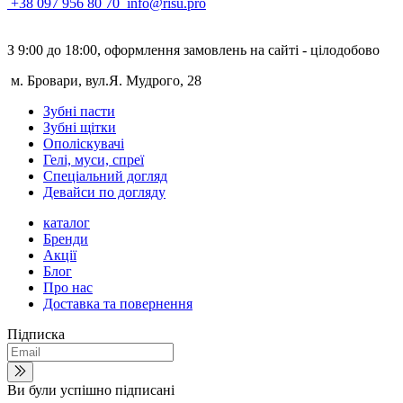
+38 097 956 80 70
info@risu.pro
З 9:00 до 18:00, оформлення замовлень на сайті - цілодобово
м. Бровари, вул.Я. Мудрого, 28
Зубні пасти
Зубні щітки
Ополіскувачі
Гелі, муси, спреї
Спеціальний догляд
Девайси по догляду
каталог
Бренди
Акції
Блог
Про нас
Доставка та повернення
Підписка
Ви були успішно підписані