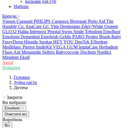
Бальзам для губ
Набори
Бренди
Vussen
Curasept
PHILIPS
Curaprox
Biorepair
Perio Aid
The
Humble Co.
ApaCare
GC
Vitis
Dentissimo
Edel+White
Osstem
GLO32
Halita
Interprox
Prooral
Swiss Smile
Tebodont
Emofluor
Emoform
Depurdent
Emofresh
Geldis
PARO
Pesitro
Brush-Baby
FrezyDerm
Hismile
Spokar
HEY YOU
DenTek
Efferdent
Mediblanc
Pierrot
SmileKit
VEGA
GUM
ImplaCare
Herbadent
Fluor-Aid
Megasmile
Selfers
Babycoccole
Dochem
Nordics
Miradent
Ekulf
Акції
Новинки
Головна
Зубна паста
Дитяча
Закрити
Ви вибрали:
Emoform
Очистити всі
Виробник
Всі