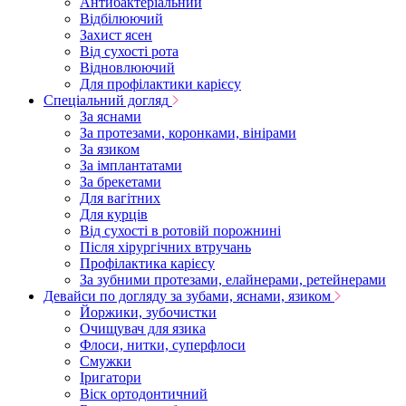
Антибактеріальний
Відбілюючий
Захист ясен
Від сухості рота
Відновлюючий
Для профілактики карієсу
Спеціальний догляд
За яснами
За протезами, коронками, вінірами
За язиком
За імплантатами
За брекетами
Для вагітних
Для курців
Від сухості в ротовій порожнині
Після хірургічних втручань
Профілактика карієсу
За зубними протезами, елайнерами, ретейнерами
Девайси по догляду за зубами, яснами, язиком
Йоржики, зубочистки
Очищувач для язика
Флоси, нитки, суперфлоси
Смужки
Іригатори
Віск ортодонтичний