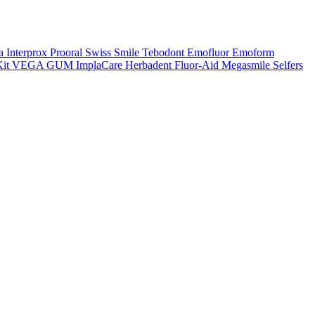
a
Interprox
Prooral
Swiss Smile
Tebodont
Emofluor
Emoform
it
VEGA
GUM
ImplaCare
Herbadent
Fluor-Aid
Megasmile
Selfers