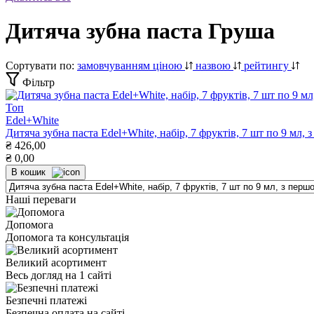
Дитяча зубна паста Груша
Сортувати по:
замовчуванням
ціною
назвою
рейтингу
Фільтр
Топ
Edel+White
Дитяча зубна паста Edel+White, набір, 7 фруктів, 7 шт по 9 мл, 
₴
426,00
₴
0,00
В кошик
Наші переваги
Допомога
Допомога та консультація
Великий асортимент
Весь догляд на 1 сайті
Безпечні платежі
Безпечна оплата на сайті