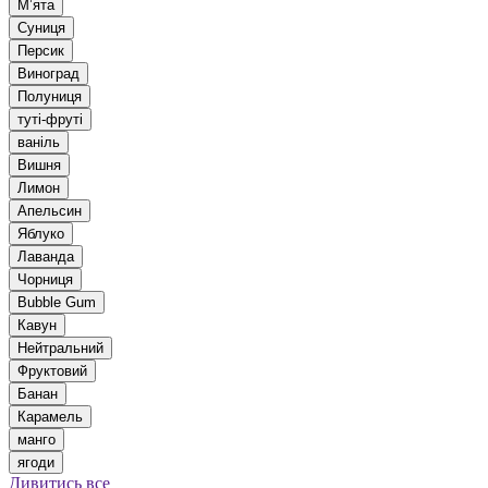
Мʼята
Суниця
Персик
Виноград
Полуниця
туті-фруті
ваніль
Вишня
Лимон
Апельсин
Яблуко
Лаванда
Чорниця
Bubble Gum
Кавун
Нейтральний
Фруктовий
Банан
Карамель
манго
ягоди
Дивитись все