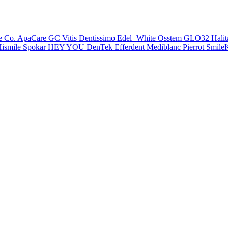
e Co.
ApaCare
GC
Vitis
Dentissimo
Edel+White
Osstem
GLO32
Halit
ismile
Spokar
HEY YOU
DenTek
Efferdent
Mediblanc
Pierrot
SmileK