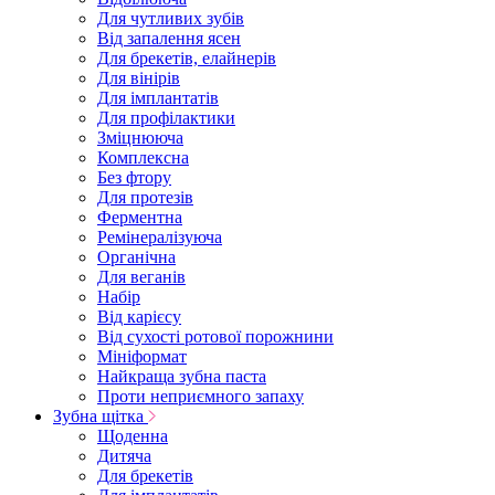
Для чутливих зубів
Від запалення ясен
Для брекетів, елайнерів
Для вінірів
Для імплантатів
Для профілактики
Зміцнююча
Комплексна
Без фтору
Для протезів
Ферментна
Ремінералізуюча
Органічна
Для веганів
Набір
Від карієсу
Від сухості ротової порожнини
Мініформат
Найкраща зубна паста
Проти неприємного запаху
Зубна щітка
Щоденна
Дитяча
Для брекетів