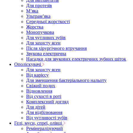
Для імплантатів
Для протезів
Мʼяка
Ультрамʼяка
Середньої жорсткості
Жорстка
Монопучкова
Для чутливих зубів
Для захисту ясен
Після хірургічного втручання
Звукова електрична
Насадки для звукових електричних зубних щіток
Ополіскувачі
Для захисту ясен
Від карієсу
Для зменшення бактеріального нальоту
Свіжий подих
Відновлення
Від сухості в роті
Комплексний догляд
Для дітей
Для відбілювання
Від чутливості зубів
Гелі, муси, спреї, олівці
Ремінералізуючий