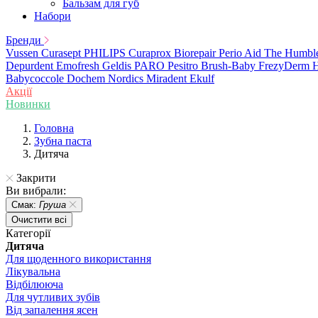
Бальзам для губ
Набори
Бренди
Vussen
Curasept
PHILIPS
Curaprox
Biorepair
Perio Aid
The Humbl
Depurdent
Emofresh
Geldis
PARO
Pesitro
Brush-Baby
FrezyDerm
H
Babycoccole
Dochem
Nordics
Miradent
Ekulf
Акції
Новинки
Головна
Зубна паста
Дитяча
Закрити
Ви вибрали:
Смак:
Груша
Очистити всі
Категорії
Дитяча
Для щоденного використання
Лікувальна
Відбілююча
Для чутливих зубів
Від запалення ясен