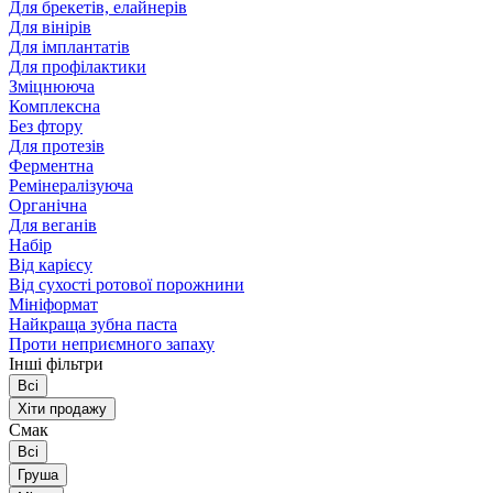
Для брекетів, елайнерів
Для вінірів
Для імплантатів
Для профілактики
Зміцнююча
Комплексна
Без фтору
Для протезів
Ферментна
Ремінералізуюча
Органічна
Для веганів
Набір
Від карієсу
Від сухості ротової порожнини
Мініформат
Найкраща зубна паста
Проти неприємного запаху
Інші фільтри
Всі
Хіти продажу
Смак
Всі
Груша