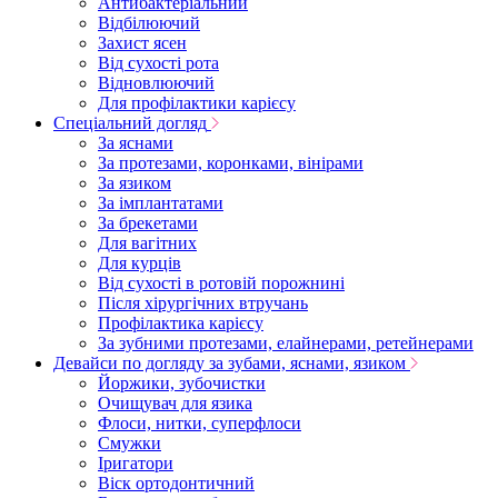
Антибактеріальний
Відбілюючий
Захист ясен
Від сухості рота
Відновлюючий
Для профілактики карієсу
Спеціальний догляд
За яснами
За протезами, коронками, вінірами
За язиком
За імплантатами
За брекетами
Для вагітних
Для курців
Від сухості в ротовій порожнині
Після хірургічних втручань
Профілактика карієсу
За зубними протезами, елайнерами, ретейнерами
Девайси по догляду за зубами, яснами, язиком
Йоржики, зубочистки
Очищувач для язика
Флоси, нитки, суперфлоси
Смужки
Іригатори
Віск ортодонтичний