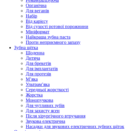
Ремінералізуюча
Органічна
Для веганів
Набір
Від карієсу
Від сухості ротової порожнини
Мініформат
Найкраща зубна паста
Проти неприємного запаху
Зубна щітка
Щоденна
Дитяча
Для брекетів
Для імплантатів
Для протезів
Мʼяка
Ультрамʼяка
Середньої жорсткості
Жорстка
Монопучкова
Для чутливих зубів
Для захисту ясен
Після хірургічного втручання
Звукова електрична
Насадки для звукових електричних зубних щіток