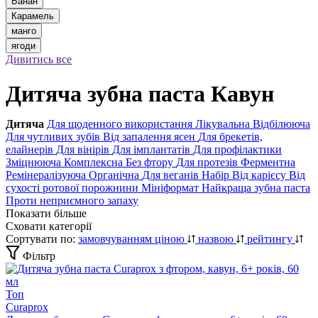
Банан
Карамель
манго
ягоди
Дивитись все
Дитяча зубна паста Кавун
Дитяча
Для щоденного використання
Лікувальна
Відбілююча
Для чутливих зубів
Від запалення ясен
Для брекетів,
елайнерів
Для вінірів
Для імплантатів
Для профілактики
Зміцнююча
Комплексна
Без фтору
Для протезів
Ферментна
Ремінералізуюча
Органічна
Для веганів
Набір
Від карієсу
Від
сухості ротової порожнини
Мініформат
Найкраща зубна паста
Проти неприємного запаху
Показати більше
Сховати категорії
Сортувати по:
замовчуванням
ціною
назвою
рейтингу
Фільтр
Топ
Curaprox