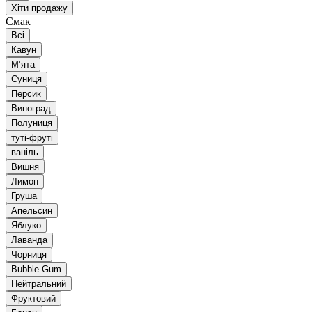
Хіти продажу
Смак
Всі
Кавун
Мʼята
Суниця
Персик
Виноград
Полуниця
туті-фруті
ваніль
Вишня
Лимон
Груша
Апельсин
Яблуко
Лаванда
Чорниця
Bubble Gum
Нейтральний
Фруктовий