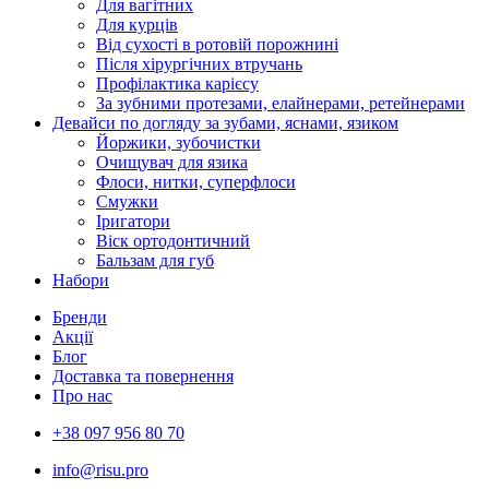
Для вагітних
Для курців
Від сухості в ротовій порожнині
Після хірургічних втручань
Профілактика карієсу
За зубними протезами, елайнерами, ретейнерами
Девайси по догляду за зубами, яснами, язиком
Йоржики, зубочистки
Очищувач для язика
Флоси, нитки, суперфлоси
Смужки
Іригатори
Віск ортодонтичний
Бальзам для губ
Набори
Бренди
Акції
Блог
Доставка та повернення
Про нас
+38 097 956 80 70
info@risu.pro