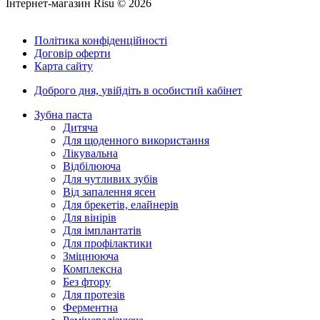
Інтернет-магазин Risu © 2026
Політика конфіденційності
Договір оферти
Карта сайту
Доброго дня,
увійдіть в особистий кабінет
Зубна паста
Дитяча
Для щоденного використання
Лікувальна
Відбілююча
Для чутливих зубів
Від запалення ясен
Для брекетів, елайнерів
Для вінірів
Для імплантатів
Для профілактики
Зміцнююча
Комплексна
Без фтору
Для протезів
Ферментна