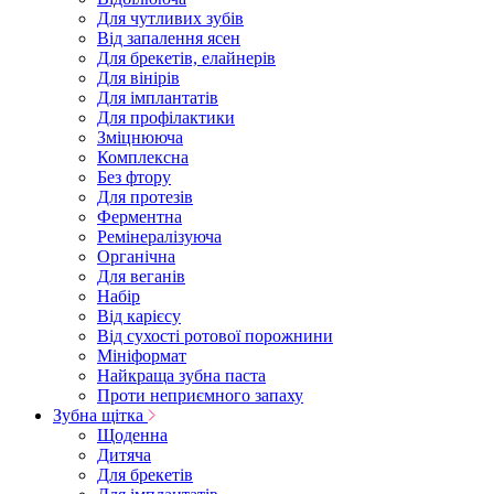
Для чутливих зубів
Від запалення ясен
Для брекетів, елайнерів
Для вінірів
Для імплантатів
Для профілактики
Зміцнююча
Комплексна
Без фтору
Для протезів
Ферментна
Ремінералізуюча
Органічна
Для веганів
Набір
Від карієсу
Від сухості ротової порожнини
Мініформат
Найкраща зубна паста
Проти неприємного запаху
Зубна щітка
Щоденна
Дитяча
Для брекетів