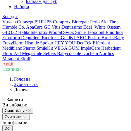
Бальзам для губ
Набори
Бренди
Vussen
Curasept
PHILIPS
Curaprox
Biorepair
Perio Aid
The
Humble Co.
ApaCare
GC
Vitis
Dentissimo
Edel+White
Osstem
GLO32
Halita
Interprox
Prooral
Swiss Smile
Tebodont
Emofluor
Emoform
Depurdent
Emofresh
Geldis
PARO
Pesitro
Brush-Baby
FrezyDerm
Hismile
Spokar
HEY YOU
DenTek
Efferdent
Mediblanc
Pierrot
SmileKit
VEGA
GUM
ImplaCare
Herbadent
Fluor-Aid
Megasmile
Selfers
Babycoccole
Dochem
Nordics
Miradent
Ekulf
Акції
Новинки
Головна
Зубна паста
Дитяча
Закрити
Ви вибрали:
Смак:
Кавун
Очистити всі
Інші фільтри
Всі