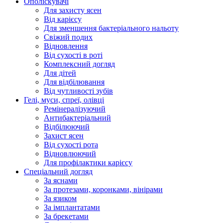
Ополіскувачі
Для захисту ясен
Від карієсу
Для зменшення бактеріального нальоту
Свіжий подих
Відновлення
Від сухості в роті
Комплексний догляд
Для дітей
Для відбілювання
Від чутливості зубів
Гелі, муси, спреї, олівці
Ремінералізуючий
Антибактеріальний
Відбілюючий
Захист ясен
Від сухості рота
Відновлюючий
Для профілактики карієсу
Спеціальний догляд
За яснами
За протезами, коронками, вінірами
За язиком
За імплантатами
За брекетами