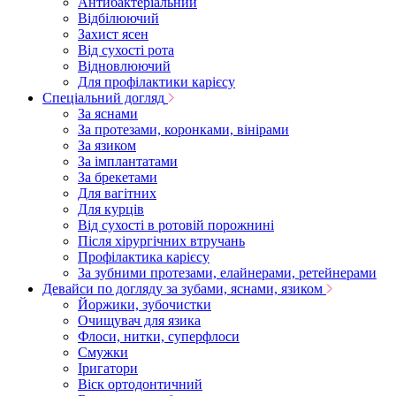
Антибактеріальний
Відбілюючий
Захист ясен
Від сухості рота
Відновлюючий
Для профілактики карієсу
Спеціальний догляд
За яснами
За протезами, коронками, вінірами
За язиком
За імплантатами
За брекетами
Для вагітних
Для курців
Від сухості в ротовій порожнині
Після хірургічних втручань
Профілактика карієсу
За зубними протезами, елайнерами, ретейнерами
Девайси по догляду за зубами, яснами, язиком
Йоржики, зубочистки
Очищувач для язика
Флоси, нитки, суперфлоси
Смужки
Іригатори
Віск ортодонтичний