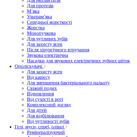
Для імплантатів
Для протезів
Мʼяка
Ультрамʼяка
Середньої жорсткості
Жорстка
Монопучкова
Для чутливих зубів
Для захисту ясен
Після хірургічного втручання
Звукова електрична
Насадки для звукових електричних зубних щіток
Ополіскувачі
Для захисту ясен
Від карієсу
Для зменшення бактеріального нальоту
Свіжий подих
Відновлення
Від сухості в роті
Комплексний догляд
Для дітей
Для відбілювання
Від чутливості зубів
Гелі, муси, спреї, олівці
Ремінералізуючий