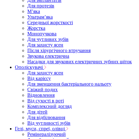
Для імплантатів
Для протезів
Мʼяка
Ультрамʼяка
Середньої жорсткості
Жорстка
Монопучкова
Для чутливих зубів
Для захисту ясен
Після хірургічного втручання
Звукова електрична
Насадки для звукових електричних зубних щіток
Ополіскувачі
Для захисту ясен
Від карієсу
Для зменшення бактеріального нальоту
Свіжий подих
Відновлення
Від сухості в роті
Комплексний догляд
Для дітей
Для відбілювання
Від чутливості зубів
Гелі, муси, спреї, олівці
Ремінералізуючий