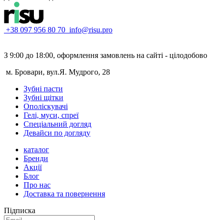
+38 097 956 80 70
info@risu.pro
З 9:00 до 18:00, оформлення замовлень на сайті - цілодобово
м. Бровари, вул.Я. Мудрого, 28
Зубні пасти
Зубні щітки
Ополіскувачі
Гелі, муси, спреї
Спеціальний догляд
Девайси по догляду
каталог
Бренди
Акції
Блог
Про нас
Доставка та повернення
Підписка