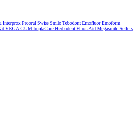
a
Interprox
Prooral
Swiss Smile
Tebodont
Emofluor
Emoform
it
VEGA
GUM
ImplaCare
Herbadent
Fluor-Aid
Megasmile
Selfers