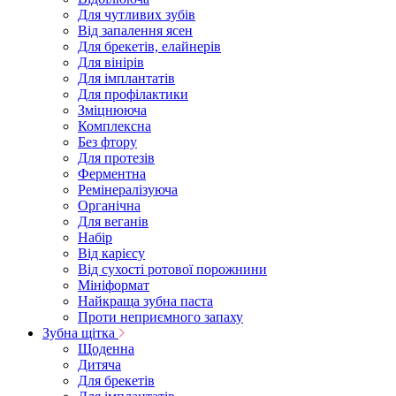
Для чутливих зубів
Від запалення ясен
Для брекетів, елайнерів
Для вінірів
Для імплантатів
Для профілактики
Зміцнююча
Комплексна
Без фтору
Для протезів
Ферментна
Ремінералізуюча
Органічна
Для веганів
Набір
Від карієсу
Від сухості ротової порожнини
Мініформат
Найкраща зубна паста
Проти неприємного запаху
Зубна щітка
Щоденна
Дитяча
Для брекетів