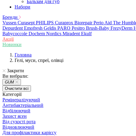
Бальзам для губ
Набори
Бренди
Vussen
Curasept
PHILIPS
Curaprox
Biorepair
Perio Aid
The Humbl
Depurdent
Emofresh
Geldis
PARO
Pesitro
Brush-Baby
FrezyDerm
H
Babycoccole
Dochem
Nordics
Miradent
Ekulf
Акції
Новинки
Головна
Гелі, муси, спреї, олівці
Закрити
Ви вибрали:
GUM
Очистити всі
Категорії
Ремінералізуючий
Антибактеріальний
Відбілюючий
Захист ясен
Від сухості рота
Відновлюючий
Для профілактики карієсу