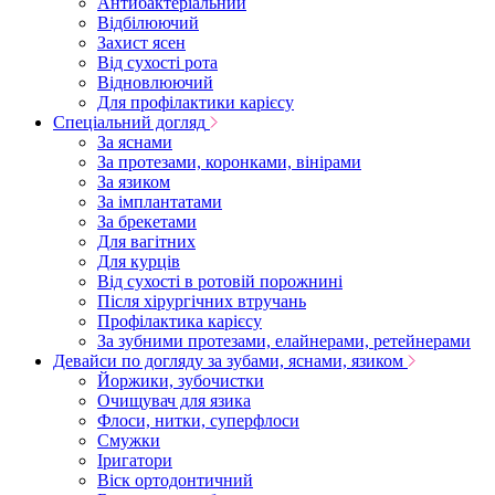
Антибактеріальний
Відбілюючий
Захист ясен
Від сухості рота
Відновлюючий
Для профілактики карієсу
Спеціальний догляд
За яснами
За протезами, коронками, вінірами
За язиком
За імплантатами
За брекетами
Для вагітних
Для курців
Від сухості в ротовій порожнині
Після хірургічних втручань
Профілактика карієсу
За зубними протезами, елайнерами, ретейнерами
Девайси по догляду за зубами, яснами, язиком
Йоржики, зубочистки
Очищувач для язика
Флоси, нитки, суперфлоси
Смужки
Іригатори
Віск ортодонтичний