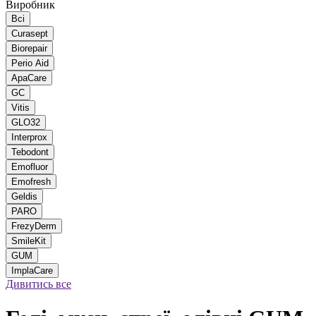
Виробник
Всі
Curasept
Biorepair
Perio Aid
ApaCare
GC
Vitis
GLO32
Interprox
Tebodont
Emofluor
Emofresh
Geldis
PARO
FrezyDerm
SmileKit
GUM
ImplaCare
Дивитись все