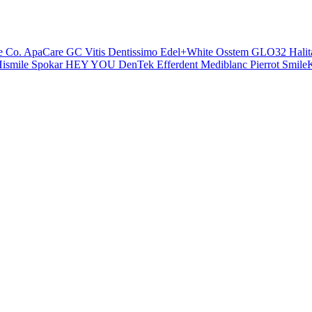
e Co.
ApaCare
GC
Vitis
Dentissimo
Edel+White
Osstem
GLO32
Halit
ismile
Spokar
HEY YOU
DenTek
Efferdent
Mediblanc
Pierrot
SmileK