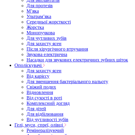
Для імплантатів
Для протезів
Мʼяка
Ультрамʼяка
Середньої жорсткості
Жорстка
Монопучкова
Для чутливих зубів
Для захисту ясен
Після хірургічного втручання
Звукова електрична
Насадки для звукових електричних зубних щіток
Ополіскувачі
Для захисту ясен
Від карієсу
Для зменшення бактеріального нальоту
Свіжий подих
Відновлення
Від сухості в роті
Комплексний догляд
Для дітей
Для відбілювання
Від чутливості зубів
Гелі, муси, спреї, олівці
Ремінералізуючий