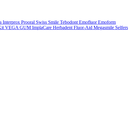
a
Interprox
Prooral
Swiss Smile
Tebodont
Emofluor
Emoform
it
VEGA
GUM
ImplaCare
Herbadent
Fluor-Aid
Megasmile
Selfers