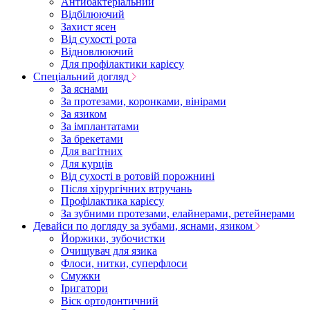
Антибактеріальний
Відбілюючий
Захист ясен
Від сухості рота
Відновлюючий
Для профілактики карієсу
Спеціальний догляд
За яснами
За протезами, коронками, вінірами
За язиком
За імплантатами
За брекетами
Для вагітних
Для курців
Від сухості в ротовій порожнині
Після хірургічних втручань
Профілактика карієсу
За зубними протезами, елайнерами, ретейнерами
Девайси по догляду за зубами, яснами, язиком
Йоржики, зубочистки
Очищувач для язика
Флоси, нитки, суперфлоси
Смужки
Іригатори
Віск ортодонтичний