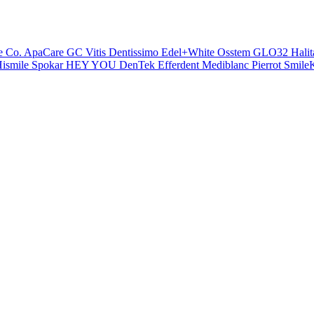
e Co.
ApaCare
GC
Vitis
Dentissimo
Edel+White
Osstem
GLO32
Halit
ismile
Spokar
HEY YOU
DenTek
Efferdent
Mediblanc
Pierrot
SmileK