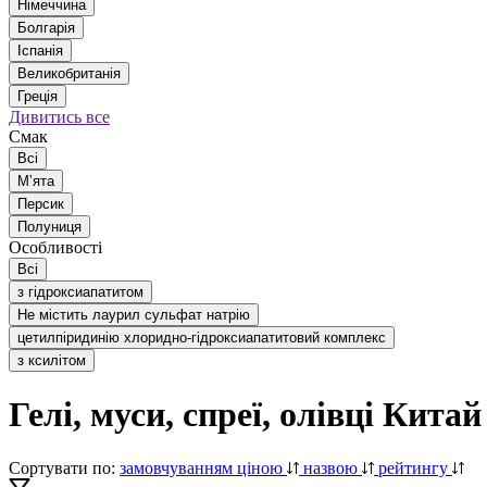
Німеччина
Болгарія
Іспанія
Великобританія
Греція
Дивитись все
Смак
Всі
Мʼята
Персик
Полуниця
Особливості
Всі
з гідроксиапатитом
Не містить лаурил сульфат натрію
цетилпіридинію хлоридно-гідроксиапатитовий комплекс
з ксилітом
Гелі, муси, спреї, олівці Китай
Сортувати по:
замовчуванням
ціною
назвою
рейтингу