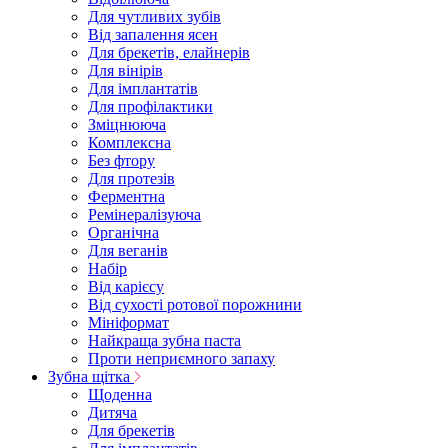
Для чутливих зубів
Від запалення ясен
Для брекетів, елайнерів
Для вінірів
Для імплантатів
Для профілактики
Зміцнююча
Комплексна
Без фтору
Для протезів
Ферментна
Ремінералізуюча
Органічна
Для веганів
Набір
Від карієсу
Від сухості ротової порожнини
Мініформат
Найкраща зубна паста
Проти неприємного запаху
Зубна щітка
Щоденна
Дитяча
Для брекетів