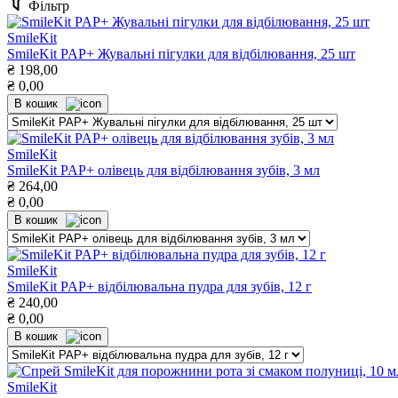
Фільтр
SmileKit
SmileKit PAP+ Жувальні пігулки для відбілювання, 25 шт
₴
198,00
₴
0,00
В кошик
SmileKit
SmileKit PAP+ олівець для відбілювання зубів, 3 мл
₴
264,00
₴
0,00
В кошик
SmileKit
SmileKit PAP+ відбілювальна пудра для зубів, 12 г
₴
240,00
₴
0,00
В кошик
SmileKit