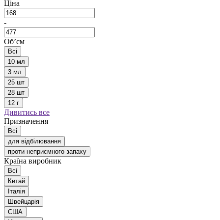
Ціна
-
Обʼєм
Всі
10 мл
3 мл
25 шт
28 шт
12 г
Дивитись все
Призначення
Всі
для відбілювання
проти неприємного запаху
Країна виробник
Всі
Китай
Італія
Швейцарія
США