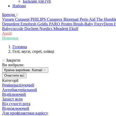
Бальзам для губ
Набори
Бренди
Vussen
Curasept
PHILIPS
Curaprox
Biorepair
Perio Aid
The Humbl
Depurdent
Emofresh
Geldis
PARO
Pesitro
Brush-Baby
FrezyDerm
H
Babycoccole
Dochem
Nordics
Miradent
Ekulf
Акції
Новинки
Головна
Гелі, муси, спреї, олівці
Закрити
Ви вибрали:
Країна виробник:
Китай
Очистити всі
Категорії
Ремінералізуючий
Антибактеріальний
Відбілюючий
Захист ясен
Від сухості рота
Відновлюючий
Для профілактики карієсу