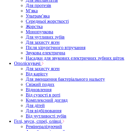
Для імплантатів
Для протезів
Мʼяка
Ультрамʼяка
Середньої жорсткості
Жорстка
Монопучкова
Для чутливих зубів
Для захисту ясен
Після хірургічного втручання
Звукова електрична
Насадки для звукових електричних зубних щіток
Ополіскувачі
Для захисту ясен
Від карієсу
Для зменшення бактеріального нальоту
Свіжий подих
Відновлення
Від сухості в роті
Комплексний догляд
Для дітей
Для відбілювання
Від чутливості зубів
Гелі, муси, спреї, олівці
Ремінералізуючий