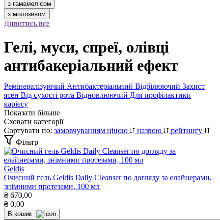
з гамамелісом
з молозивом
Дивитись все
Гелі, муси, спреї, олівці
антибакеріальний ефект
Ремінералізуючий
Антибактеріальний
Відбілюючий
Захист
ясен
Від сухості рота
Відновлюючий
Для профілактики
карієсу
Показати більше
Сховати категорії
Сортувати по:
замовчуванням
ціною
назвою
рейтингу
Фільтр
Geldis
Очисний гель Geldis Daily Cleanser по догляду за елайнерами,
знімними протезами, 100 мл
₴
670,00
₴
0,00
В кошик