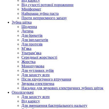
Від карієсу
Від сухості ротової порожнини
Мініформат
Найкраща зубна паста
Проти неприємного запаху
Зубна щітка
Щоденна
Дитяча
Для брекетів
Для імплантатів
Для протезів
Мʼяка
Ультрамʼяка
Середньої жорсткості
Жорстка
Монопучкова
Для чутливих зубів
Для захисту ясен
Після хірургічного втручання
Звукова електрична
Насадки для звукових електричних зубних щіток
Ополіскувачі
Для захисту ясен
Від карієсу
Для зменшення бактеріального нальоту