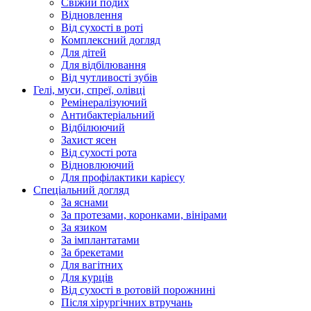
Свіжий подих
Відновлення
Від сухості в роті
Комплексний догляд
Для дітей
Для відбілювання
Від чутливості зубів
Гелі, муси, спреї, олівці
Ремінералізуючий
Антибактеріальний
Відбілюючий
Захист ясен
Від сухості рота
Відновлюючий
Для профілактики карієсу
Спеціальний догляд
За яснами
За протезами, коронками, вінірами
За язиком
За імплантатами
За брекетами
Для вагітних
Для курців
Від сухості в ротовій порожнині
Після хірургічних втручань