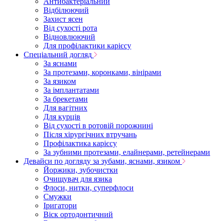
Антибактеріальний
Відбілюючий
Захист ясен
Від сухості рота
Відновлюючий
Для профілактики карієсу
Спеціальний догляд
За яснами
За протезами, коронками, вінірами
За язиком
За імплантатами
За брекетами
Для вагітних
Для курців
Від сухості в ротовій порожнині
Після хірургічних втручань
Профілактика карієсу
За зубними протезами, елайнерами, ретейнерами
Девайси по догляду за зубами, яснами, язиком
Йоржики, зубочистки
Очищувач для язика
Флоси, нитки, суперфлоси
Смужки
Іригатори
Віск ортодонтичний