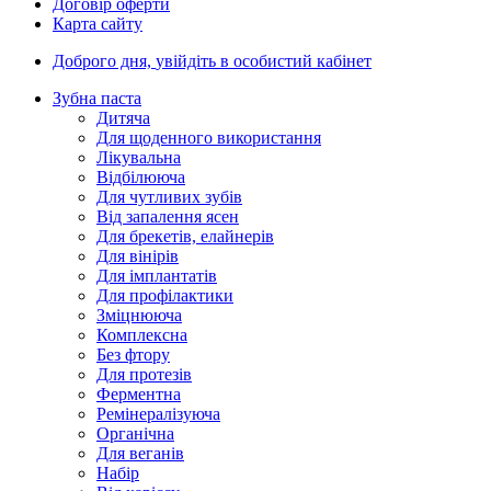
Договір оферти
Карта сайту
Доброго дня,
увійдіть в особистий кабінет
Зубна паста
Дитяча
Для щоденного використання
Лікувальна
Відбілююча
Для чутливих зубів
Від запалення ясен
Для брекетів, елайнерів
Для вінірів
Для імплантатів
Для профілактики
Зміцнююча
Комплексна
Без фтору
Для протезів
Ферментна
Ремінералізуюча
Органічна
Для веганів
Набір