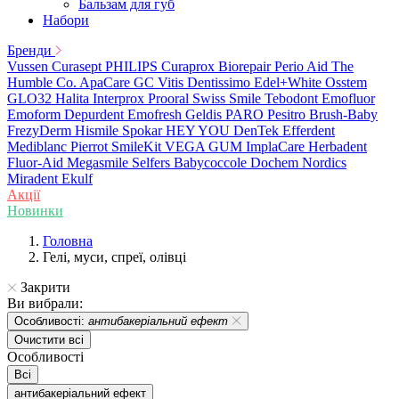
Бальзам для губ
Набори
Бренди
Vussen
Curasept
PHILIPS
Curaprox
Biorepair
Perio Aid
The
Humble Co.
ApaCare
GC
Vitis
Dentissimo
Edel+White
Osstem
GLO32
Halita
Interprox
Prooral
Swiss Smile
Tebodont
Emofluor
Emoform
Depurdent
Emofresh
Geldis
PARO
Pesitro
Brush-Baby
FrezyDerm
Hismile
Spokar
HEY YOU
DenTek
Efferdent
Mediblanc
Pierrot
SmileKit
VEGA
GUM
ImplaCare
Herbadent
Fluor-Aid
Megasmile
Selfers
Babycoccole
Dochem
Nordics
Miradent
Ekulf
Акції
Новинки
Головна
Гелі, муси, спреї, олівці
Закрити
Ви вибрали:
Особливості:
антибакеріальний ефект
Очистити всі
Особливості
Всі
антибакеріальний ефект