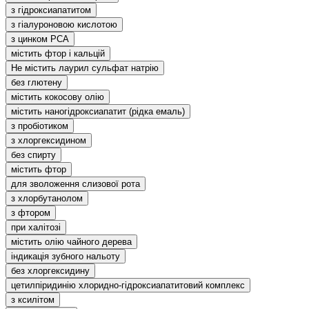
з гідроксиапатитом
з гіалуроновою кислотою
з цинком РСА
містить фтор і кальцій
Не містить лаурил сульфат натрію
без глютену
містить кокосову олію
містить наногідроксиапатит (рідка емаль)
з пробіотиком
з хлоргексидином
без спирту
містить фтор
для зволоження слизової рота
з хлорбутанолом
з фтором
при халітозі
містить олію чайного дерева
індикація зубного нальоту
без хлоргексидину
цетилпіридинію хлоридно-гідроксиапатитовий комплекс
з ксилітом