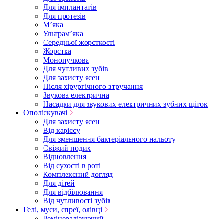
Для імплантатів
Для протезів
Мʼяка
Ультрамʼяка
Середньої жорсткості
Жорстка
Монопучкова
Для чутливих зубів
Для захисту ясен
Після хірургічного втручання
Звукова електрична
Насадки для звукових електричних зубних щіток
Ополіскувачі
Для захисту ясен
Від карієсу
Для зменшення бактеріального нальоту
Свіжий подих
Відновлення
Від сухості в роті
Комплексний догляд
Для дітей
Для відбілювання
Від чутливості зубів
Гелі, муси, спреї, олівці
Ремінералізуючий