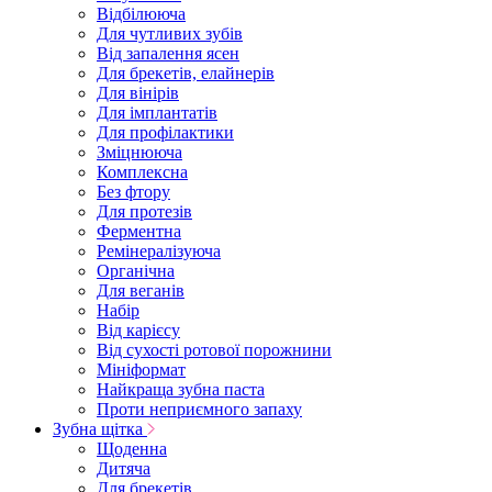
Відбілююча
Для чутливих зубів
Від запалення ясен
Для брекетів, елайнерів
Для вінірів
Для імплантатів
Для профілактики
Зміцнююча
Комплексна
Без фтору
Для протезів
Ферментна
Ремінералізуюча
Органічна
Для веганів
Набір
Від карієсу
Від сухості ротової порожнини
Мініформат
Найкраща зубна паста
Проти неприємного запаху
Зубна щітка
Щоденна
Дитяча
Для брекетів