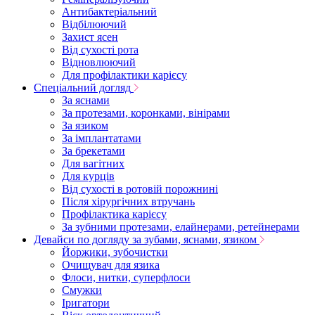
Антибактеріальний
Відбілюючий
Захист ясен
Від сухості рота
Відновлюючий
Для профілактики карієсу
Спеціальний догляд
За яснами
За протезами, коронками, вінірами
За язиком
За імплантатами
За брекетами
Для вагітних
Для курців
Від сухості в ротовій порожнині
Після хірургічних втручань
Профілактика карієсу
За зубними протезами, елайнерами, ретейнерами
Девайси по догляду за зубами, яснами, язиком
Йоржики, зубочистки
Очищувач для язика
Флоси, нитки, суперфлоси
Смужки
Іригатори