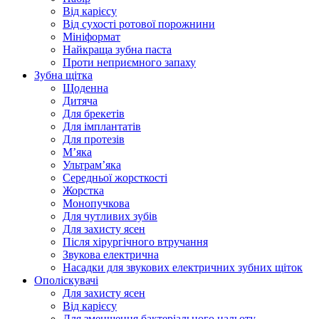
Від карієсу
Від сухості ротової порожнини
Мініформат
Найкраща зубна паста
Проти неприємного запаху
Зубна щітка
Щоденна
Дитяча
Для брекетів
Для імплантатів
Для протезів
Мʼяка
Ультрамʼяка
Середньої жорсткості
Жорстка
Монопучкова
Для чутливих зубів
Для захисту ясен
Після хірургічного втручання
Звукова електрична
Насадки для звукових електричних зубних щіток
Ополіскувачі
Для захисту ясен
Від карієсу
Для зменшення бактеріального нальоту