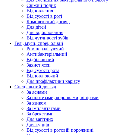
Свіжий подих
Відновлення
Від сухості в роті
Комплексний догляд
Для дітей
Для відбілювання
Від чутливості зубів
Гелі, муси, спреї, олівці
Ремінералізуючий
Антибактеріальний
Відбілюючий
Захист ясен
Від сухості рота
Відновлюючий
Для профілактики карієсу
Спеціальний догляд
За яснами
За протезами, коронками, вінірами
За язиком
За імплантатами
За брекетами
Для вагітних
Для курців
Від сухості в ротовій порожнині