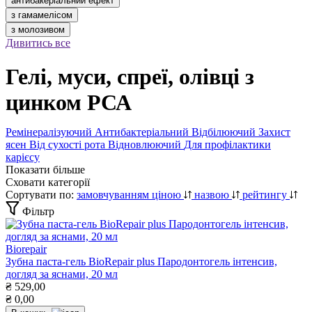
антибакеріальний ефект
з гамамелісом
з молозивом
Дивитись все
Гелі, муси, спреї, олівці з
цинком РСА
Ремінералізуючий
Антибактеріальний
Відбілюючий
Захист
ясен
Від сухості рота
Відновлюючий
Для профілактики
карієсу
Показати більше
Сховати категорії
Сортувати по:
замовчуванням
ціною
назвою
рейтингу
Фільтр
Biorepair
Зубна паста-гель BioRepair plus Пародонтогель інтенсив,
догляд за яснами, 20 мл
₴
529,00
₴
0,00