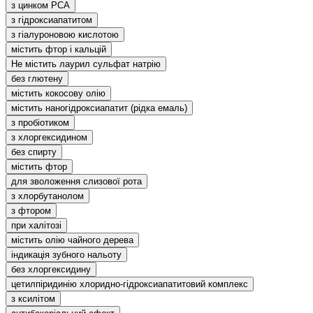
з цинком РСА
з гідроксиапатитом
з гіалуроновою кислотою
містить фтор і кальцій
Не містить лаурил сульфат натрію
без глютену
містить кокосову олію
містить наногідроксиапатит (рідка емаль)
з пробіотиком
з хлоргексидином
без спирту
містить фтор
для зволоження слизової рота
з хлорбутанолом
з фтором
при халітозі
містить олію чайного дерева
індикація зубного нальоту
без хлоргексидину
цетилпіридинію хлоридно-гідроксиапатитовий комплекс
з ксилітом