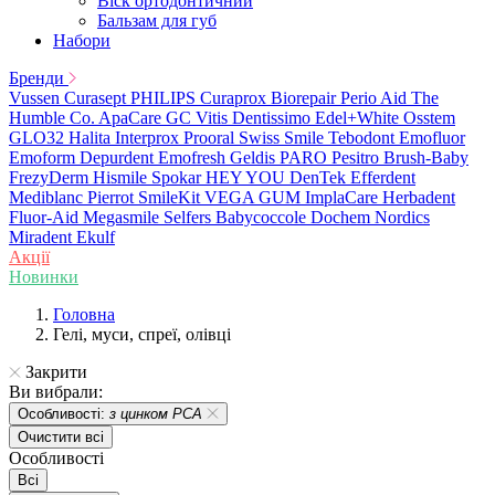
Віск ортодонтичний
Бальзам для губ
Набори
Бренди
Vussen
Curasept
PHILIPS
Curaprox
Biorepair
Perio Aid
The
Humble Co.
ApaCare
GC
Vitis
Dentissimo
Edel+White
Osstem
GLO32
Halita
Interprox
Prooral
Swiss Smile
Tebodont
Emofluor
Emoform
Depurdent
Emofresh
Geldis
PARO
Pesitro
Brush-Baby
FrezyDerm
Hismile
Spokar
HEY YOU
DenTek
Efferdent
Mediblanc
Pierrot
SmileKit
VEGA
GUM
ImplaCare
Herbadent
Fluor-Aid
Megasmile
Selfers
Babycoccole
Dochem
Nordics
Miradent
Ekulf
Акції
Новинки
Головна
Гелі, муси, спреї, олівці
Закрити
Ви вибрали:
Особливості:
з цинком РСА
Очистити всі
Особливості
Всі