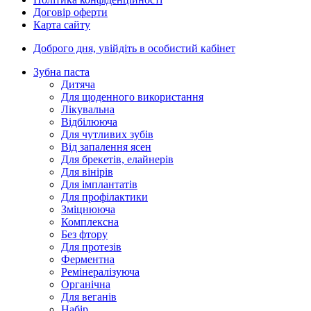
Договір оферти
Карта сайту
Доброго дня,
увійдіть в особистий кабінет
Зубна паста
Дитяча
Для щоденного використання
Лікувальна
Відбілююча
Для чутливих зубів
Від запалення ясен
Для брекетів, елайнерів
Для вінірів
Для імплантатів
Для профілактики
Зміцнююча
Комплексна
Без фтору
Для протезів
Ферментна
Ремінералізуюча
Органічна
Для веганів
Набір