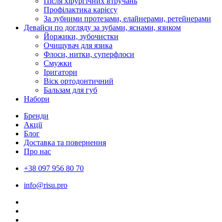
Після хірургічних втручань
Профілактика карієсу
За зубними протезами, елайнерами, ретейнерами
Девайси по догляду за зубами, яснами, язиком
Йоржики, зубочистки
Очищувач для язика
Флоси, нитки, суперфлоси
Смужки
Іригатори
Віск ортодонтичний
Бальзам для губ
Набори
Бренди
Акції
Блог
Доставка та повернення
Про нас
+38 097 956 80 70
info@risu.pro