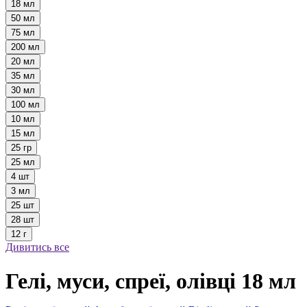
18 мл
50 мл
75 мл
200 мл
20 мл
35 мл
30 мл
100 мл
10 мл
15 мл
25 гр
25 мл
4 шт
3 мл
25 шт
28 шт
12 г
Дивитись все
Гелі, муси, спреї, олівці 18 мл