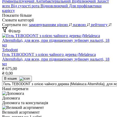
Ремінералізуючий
Антибактеріальний
Відбілюючий
Захист
ясен
Від сухості рота
Відновлюючий
Для профілактики
карієсу
Показати більше
Сховати категорії
Сортувати по:
замовчуванням
ціною
назвою
рейтингу
Фільтр
Tebodont
Гель TEBODONT з олією чайного дерева (Melaleuca
Alternifolia), для ясен, при підвищеному зубному нальоті, 18
мл
₴
675,00
₴
0,00
В кошик
Наші переваги
Допомога
Допомога та консультація
Великий асортимент
Весь догляд на 1 сайті