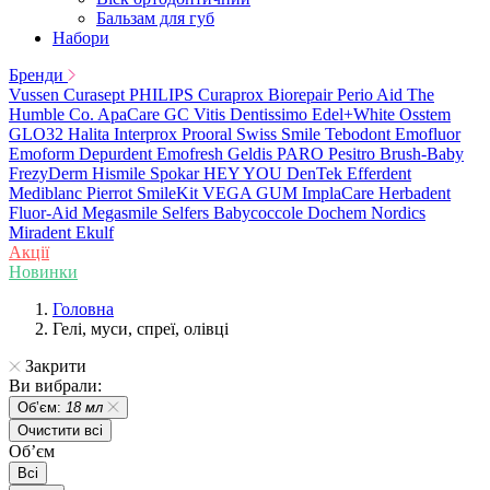
Бальзам для губ
Набори
Бренди
Vussen
Curasept
PHILIPS
Curaprox
Biorepair
Perio Aid
The
Humble Co.
ApaCare
GC
Vitis
Dentissimo
Edel+White
Osstem
GLO32
Halita
Interprox
Prooral
Swiss Smile
Tebodont
Emofluor
Emoform
Depurdent
Emofresh
Geldis
PARO
Pesitro
Brush-Baby
FrezyDerm
Hismile
Spokar
HEY YOU
DenTek
Efferdent
Mediblanc
Pierrot
SmileKit
VEGA
GUM
ImplaCare
Herbadent
Fluor-Aid
Megasmile
Selfers
Babycoccole
Dochem
Nordics
Miradent
Ekulf
Акції
Новинки
Головна
Гелі, муси, спреї, олівці
Закрити
Ви вибрали:
Обʼєм:
18 мл
Очистити всі
Обʼєм
Всі