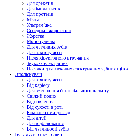
Для брекетів
Для імплантатів
Для протезів
Мʼяка
Ультрамʼяка
Середньої жорсткості
Жорстка
Монопучкова
Для чутливих зубів
Для захисту ясен
Після хірургічного втручання
Звукова електрична
Насадки для звукових електричних зубних щіток
Ополіскувачі
Для захисту ясен
Від карієсу
Для зменшення бактеріального нальоту
Свіжий подих
Відновлення
Від сухості в роті
Комплексний догляд
Для дітей
Для відбілювання
Від чутливості зубів
Гелі, муси, спреї, олівці