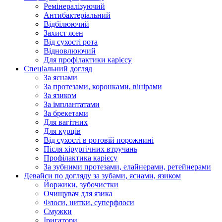
Ремінералізуючий
Антибактеріальний
Відбілюючий
Захист ясен
Від сухості рота
Відновлюючий
Для профілактики карієсу
Спеціальний догляд
За яснами
За протезами, коронками, вінірами
За язиком
За імплантатами
За брекетами
Для вагітних
Для курців
Від сухості в ротовій порожнині
Після хірургічних втручань
Профілактика карієсу
За зубними протезами, елайнерами, ретейнерами
Девайси по догляду за зубами, яснами, язиком
Йоржики, зубочистки
Очищувач для язика
Флоси, нитки, суперфлоси
Смужки
Іригатори