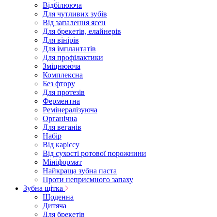
Відбілююча
Для чутливих зубів
Від запалення ясен
Для брекетів, елайнерів
Для вінірів
Для імплантатів
Для профілактики
Зміцнююча
Комплексна
Без фтору
Для протезів
Ферментна
Ремінералізуюча
Органічна
Для веганів
Набір
Від карієсу
Від сухості ротової порожнини
Мініформат
Найкраща зубна паста
Проти неприємного запаху
Зубна щітка
Щоденна
Дитяча
Для брекетів