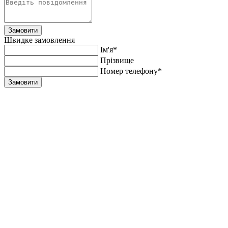
Замовити
Швидке замовлення
Ім'я*
Прiзвище
Номер телефону*