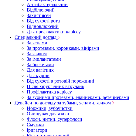
Антибактеріальний
Відбілюючий
Захист ясен
Від сухості рота
Відновлюючий
Для профілактики карієсу
Спеціальний догляд
За яснами
За протезами, коронками, вінірами
За язиком
За імплантатами
За брекетами
Для вагітних
Для курців
Від сухості в ротовій порожнині
Після хірургічних втручань
Профілактика карієсу
За зубними протезами, елайнерами, ретейнерами
Девайси по догляду за зубами, яснами, язиком
Йоржики, зубочистки
Очищувач для язика
Флоси, нитки, суперфлоси
Смужки
Іригатори
Віск ортодонтичний