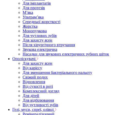
Для імплантатів
Для протезів
Мʼяка
Ультрамʼяка
Середньої жорсткості
Жорстка
Монопучкова
Для чутливих зубів
Для захисту ясен
Після хірургічного втручання
Звукова електрична
Насадки для звукових електричних зубних щіток
Ополіскувачі
Для захисту ясен
Від карієсу
Для зменшення бактеріального нальоту
Свіжий подих
Відновлення
Від сухості в роті
Комплексний догляд
Для дітей
Для відбілювання
Від чутливості зубів
Гелі, муси, спреї, олівці
Ремінералізуючий