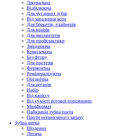
Лікувальна
Відбілююча
Для чутливих зубів
Від запалення ясен
Для брекетів, елайнерів
Для вінірів
Для імплантатів
Для профілактики
Зміцнююча
Комплексна
Без фтору
Для протезів
Ферментна
Ремінералізуюча
Органічна
Для веганів
Набір
Від карієсу
Від сухості ротової порожнини
Мініформат
Найкраща зубна паста
Проти неприємного запаху
Зубна щітка
Щоденна
Дитяча