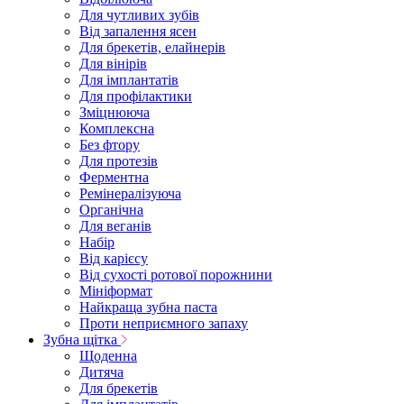
Для чутливих зубів
Від запалення ясен
Для брекетів, елайнерів
Для вінірів
Для імплантатів
Для профілактики
Зміцнююча
Комплексна
Без фтору
Для протезів
Ферментна
Ремінералізуюча
Органічна
Для веганів
Набір
Від карієсу
Від сухості ротової порожнини
Мініформат
Найкраща зубна паста
Проти неприємного запаху
Зубна щітка
Щоденна
Дитяча
Для брекетів