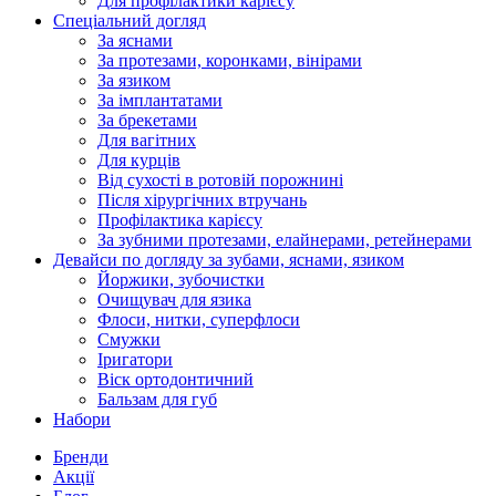
Для профілактики карієсу
Спеціальний догляд
За яснами
За протезами, коронками, вінірами
За язиком
За імплантатами
За брекетами
Для вагітних
Для курців
Від сухості в ротовій порожнині
Після хірургічних втручань
Профілактика карієсу
За зубними протезами, елайнерами, ретейнерами
Девайси по догляду за зубами, яснами, язиком
Йоржики, зубочистки
Очищувач для язика
Флоси, нитки, суперфлоси
Смужки
Іригатори
Віск ортодонтичний
Бальзам для губ
Набори
Бренди
Акції