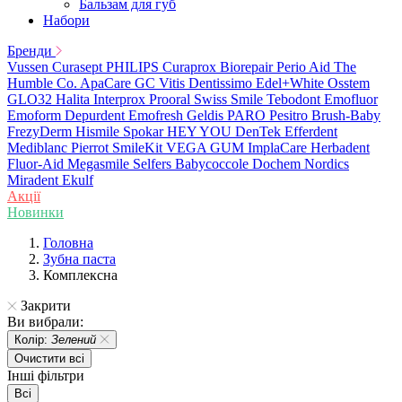
Бальзам для губ
Набори
Бренди
Vussen
Curasept
PHILIPS
Curaprox
Biorepair
Perio Aid
The
Humble Co.
ApaCare
GC
Vitis
Dentissimo
Edel+White
Osstem
GLO32
Halita
Interprox
Prooral
Swiss Smile
Tebodont
Emofluor
Emoform
Depurdent
Emofresh
Geldis
PARO
Pesitro
Brush-Baby
FrezyDerm
Hismile
Spokar
HEY YOU
DenTek
Efferdent
Mediblanc
Pierrot
SmileKit
VEGA
GUM
ImplaCare
Herbadent
Fluor-Aid
Megasmile
Selfers
Babycoccole
Dochem
Nordics
Miradent
Ekulf
Акції
Новинки
Головна
Зубна паста
Комплексна
Закрити
Ви вибрали:
Колір:
Зелений
Очистити всі
Інші фільтри
Всі