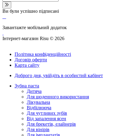
Ви були успішно підписані
Завантажте мобільний додаток
Інтернет-магазин Risu © 2026
Політика конфіденційності
Договір оферти
Карта сайту
Доброго дня,
увійдіть в особистий кабінет
Зубна паста
Дитяча
Для щоденного використання
Лікувальна
Відбілююча
Для чутливих зубів
Від запалення ясен
Для брекетів, елайнерів
Для вінірів
Для імплантатів