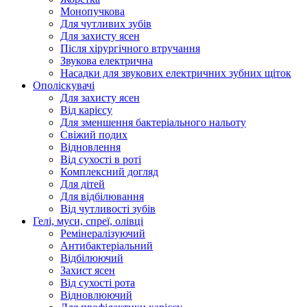
Монопучкова
Для чутливих зубів
Для захисту ясен
Після хірургічного втручання
Звукова електрична
Насадки для звукових електричних зубних щіток
Ополіскувачі
Для захисту ясен
Від карієсу
Для зменшення бактеріального нальоту
Свіжий подих
Відновлення
Від сухості в роті
Комплексний догляд
Для дітей
Для відбілювання
Від чутливості зубів
Гелі, муси, спреї, олівці
Ремінералізуючий
Антибактеріальний
Відбілюючий
Захист ясен
Від сухості рота
Відновлюючий