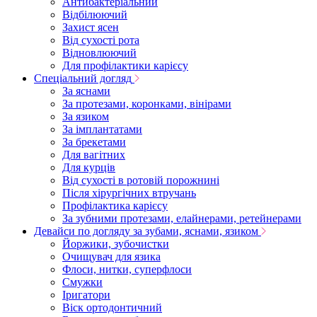
Антибактеріальний
Відбілюючий
Захист ясен
Від сухості рота
Відновлюючий
Для профілактики карієсу
Спеціальний догляд
За яснами
За протезами, коронками, вінірами
За язиком
За імплантатами
За брекетами
Для вагітних
Для курців
Від сухості в ротовій порожнині
Після хірургічних втручань
Профілактика карієсу
За зубними протезами, елайнерами, ретейнерами
Девайси по догляду за зубами, яснами, язиком
Йоржики, зубочистки
Очищувач для язика
Флоси, нитки, суперфлоси
Смужки
Іригатори
Віск ортодонтичний