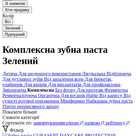
Зі знижкою
Хіти продажу
Колір
Всі
Зелений
Пурпурний
Комплексна зубна паста
Зелений
Дитяча
Для щоденного використання
Лікувальна
Відбілююча
Для чутливих зубів
Від запалення ясен
Для брекетів,
елайнерів
Для вінірів
Для імплантатів
Для профілактики
Зміцнююча
Комплексна
Без фтору
Для протезів
Ферментна
Ремінералізуюча
Органічна
Для веганів
Набір
Від карієсу
Від
сухості ротової порожнини
Мініформат
Найкраща зубна паста
Проти неприємного запаху
Показати більше
Сховати категорії
Сортувати по:
замовчуванням
ціною
назвою
рейтингу
Фільтр