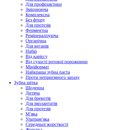
Для профілактики
Зміцнююча
Комплексна
Без фтору
Для протезів
Ферментна
Ремінералізуюча
Органічна
Для веганів
Набір
Від карієсу
Від сухості ротової порожнини
Мініформат
Найкраща зубна паста
Проти неприємного запаху
Зубна щітка
Щоденна
Дитяча
Для брекетів
Для імплантатів
Для протезів
Мʼяка
Ультрамʼяка
Середньої жорсткості
Жорстка