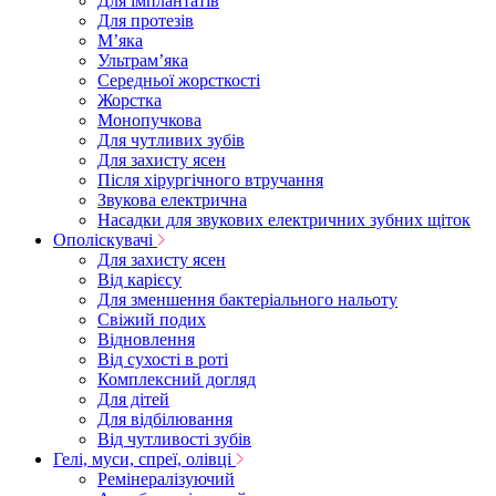
Для імплантатів
Для протезів
Мʼяка
Ультрамʼяка
Середньої жорсткості
Жорстка
Монопучкова
Для чутливих зубів
Для захисту ясен
Після хірургічного втручання
Звукова електрична
Насадки для звукових електричних зубних щіток
Ополіскувачі
Для захисту ясен
Від карієсу
Для зменшення бактеріального нальоту
Свіжий подих
Відновлення
Від сухості в роті
Комплексний догляд
Для дітей
Для відбілювання
Від чутливості зубів
Гелі, муси, спреї, олівці
Ремінералізуючий