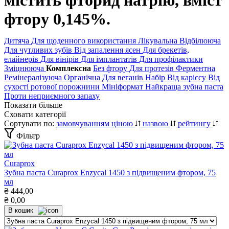
містить фторид натрію, вміст
фтору 0,145%.
Дитяча
Для щоденного використання
Лікувальна
Відбілююча
Для чутливих зубів
Від запалення ясен
Для брекетів,
елайнерів
Для вінірів
Для імплантатів
Для профілактики
Зміцнююча
Комплексна
Без фтору
Для протезів
Ферментна
Ремінералізуюча
Органічна
Для веганів
Набір
Від карієсу
Від
сухості ротової порожнини
Мініформат
Найкраща зубна паста
Проти неприємного запаху
Показати більше
Сховати категорії
Сортувати по:
замовчуванням
ціною
назвою
рейтингу
Фільтр
Curaprox
Зубна паста Curaprox Enzycal 1450 з підвищеним фтором, 75
мл
₴
444,00
₴
0,00
В кошик