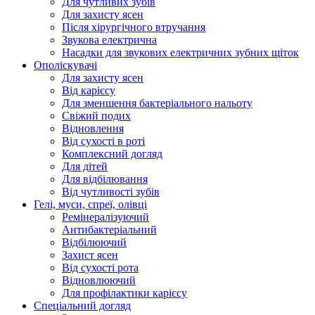
Для чутливих зубів
Для захисту ясен
Після хірургічного втручання
Звукова електрична
Насадки для звукових електричних зубних щіток
Ополіскувачі
Для захисту ясен
Від карієсу
Для зменшення бактеріального нальоту
Свіжий подих
Відновлення
Від сухості в роті
Комплексний догляд
Для дітей
Для відбілювання
Від чутливості зубів
Гелі, муси, спреї, олівці
Ремінералізуючий
Антибактеріальний
Відбілюючий
Захист ясен
Від сухості рота
Відновлюючий
Для профілактики карієсу
Спеціальний догляд