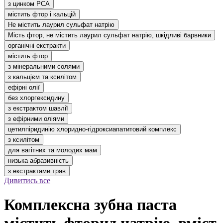
з цинком РСА
містить фтор і кальцій
Не містить лаурил сульфат натрію
Мість фтор, не містить лаурил сульфат натрію, шкідливі барвники
органічні екстракти
містить фтор
з мінеральними солями
з кальцієм та ксилітом
ефірні олії
без хлоргексидину
з екстрактом шавлії
з ефірними оліями
цетилпіридинію хлоридно-гідроксиапатитовий комплекс
з ксилітом
для вагітних та молодих мам
низька абразивність
з екстрактами трав
Дивитись все
Комплексна зубна паста