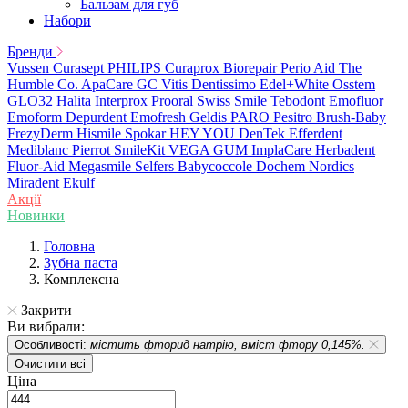
Бальзам для губ
Набори
Бренди
Vussen
Curasept
PHILIPS
Curaprox
Biorepair
Perio Aid
The
Humble Co.
ApaCare
GC
Vitis
Dentissimo
Edel+White
Osstem
GLO32
Halita
Interprox
Prooral
Swiss Smile
Tebodont
Emofluor
Emoform
Depurdent
Emofresh
Geldis
PARO
Pesitro
Brush-Baby
FrezyDerm
Hismile
Spokar
HEY YOU
DenTek
Efferdent
Mediblanc
Pierrot
SmileKit
VEGA
GUM
ImplaCare
Herbadent
Fluor-Aid
Megasmile
Selfers
Babycoccole
Dochem
Nordics
Miradent
Ekulf
Акції
Новинки
Головна
Зубна паста
Комплексна
Закрити
Ви вибрали:
Особливості:
містить фторид натрію, вміст фтору 0,145%.
Очистити всі
Ціна