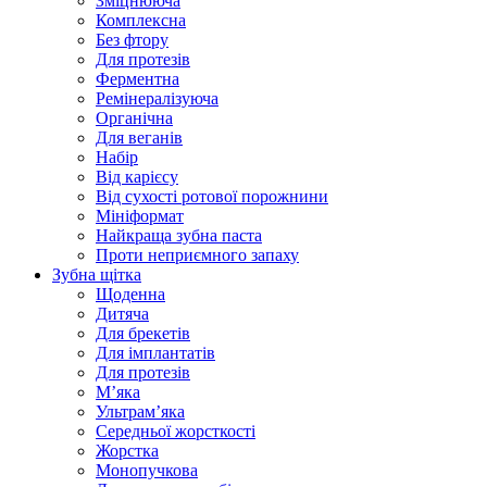
Зміцнююча
Комплексна
Без фтору
Для протезів
Ферментна
Ремінералізуюча
Органічна
Для веганів
Набір
Від карієсу
Від сухості ротової порожнини
Мініформат
Найкраща зубна паста
Проти неприємного запаху
Зубна щітка
Щоденна
Дитяча
Для брекетів
Для імплантатів
Для протезів
Мʼяка
Ультрамʼяка
Середньої жорсткості
Жорстка
Монопучкова