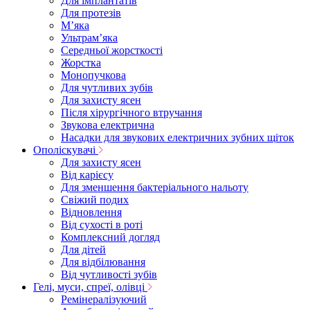
Для імплантатів
Для протезів
Мʼяка
Ультрамʼяка
Середньої жорсткості
Жорстка
Монопучкова
Для чутливих зубів
Для захисту ясен
Після хірургічного втручання
Звукова електрична
Насадки для звукових електричних зубних щіток
Ополіскувачі
Для захисту ясен
Від карієсу
Для зменшення бактеріального нальоту
Свіжий подих
Відновлення
Від сухості в роті
Комплексний догляд
Для дітей
Для відбілювання
Від чутливості зубів
Гелі, муси, спреї, олівці
Ремінералізуючий