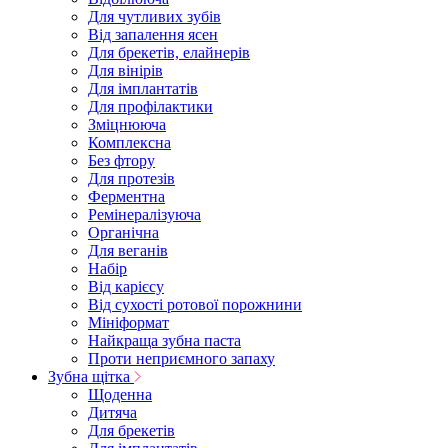
Для чутливих зубів
Від запалення ясен
Для брекетів, елайнерів
Для вінірів
Для імплантатів
Для профілактики
Зміцнююча
Комплексна
Без фтору
Для протезів
Ферментна
Ремінералізуюча
Органічна
Для веганів
Набір
Від карієсу
Від сухості ротової порожнини
Мініформат
Найкраща зубна паста
Проти неприємного запаху
Зубна щітка
Щоденна
Дитяча
Для брекетів