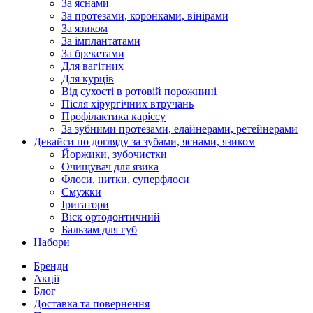
За яснами
За протезами, коронками, вінірами
За язиком
За імплантатами
За брекетами
Для вагітних
Для курців
Від сухості в ротовій порожнині
Після хірургічних втручань
Профілактика карієсу
За зубними протезами, елайнерами, ретейнерами
Девайси по догляду за зубами, яснами, язиком
Йоржики, зубочистки
Очищувач для язика
Флоси, нитки, суперфлоси
Смужки
Іригатори
Віск ортодонтичний
Бальзам для губ
Набори
Бренди
Акції
Блог
Доставка та повернення