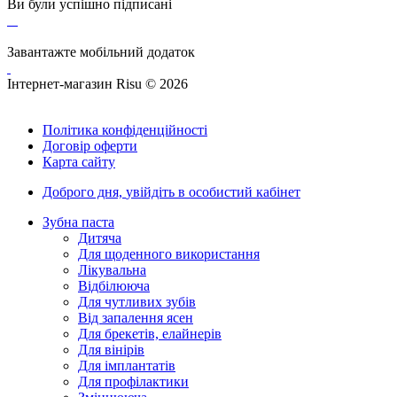
Ви були успішно підписані
Завантажте мобільний додаток
Інтернет-магазин Risu © 2026
Політика конфіденційності
Договір оферти
Карта сайту
Доброго дня,
увійдіть в особистий кабінет
Зубна паста
Дитяча
Для щоденного використання
Лікувальна
Відбілююча
Для чутливих зубів
Від запалення ясен
Для брекетів, елайнерів
Для вінірів
Для імплантатів
Для профілактики