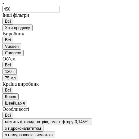
-
Інші фільтри
Всі
Хіти продажу
Виробник
Всі
Vussen
Curaprox
Обʼєм
Всі
120 г
75 мл
Країна виробник
Всі
Корея
Швейцарія
Особливості
Всі
містить фторид натрію, вміст фтору 0,145%.
з гідроксиапатитом
з гіалуроновою кислотою