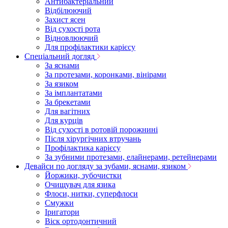
Антибактеріальний
Відбілюючий
Захист ясен
Від сухості рота
Відновлюючий
Для профілактики карієсу
Спеціальний догляд
За яснами
За протезами, коронками, вінірами
За язиком
За імплантатами
За брекетами
Для вагітних
Для курців
Від сухості в ротовій порожнині
Після хірургічних втручань
Профілактика карієсу
За зубними протезами, елайнерами, ретейнерами
Девайси по догляду за зубами, яснами, язиком
Йоржики, зубочистки
Очищувач для язика
Флоси, нитки, суперфлоси
Смужки
Іригатори
Віск ортодонтичний