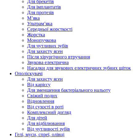
Для брекетів
Для імплантатів
Для протезів
Мʼяка
Ультрамʼяка
Середньої жорсткості
Жорстка
Монопучкова
Для чутливих зубів
Для захисту ясен
Після хірургічного втручання
Звукова електрична
Насадки для звукових електричних зубних щіток
Ополіскувачі
Для захисту ясен
Від карієсу
Для зменшення бактеріального нальоту
Свіжий подих
Відновлення
Від сухості в роті
Комплексний догляд
Для дітей
Для відбілювання
Від чутливості зубів
Гелі, муси, спреї, олівці