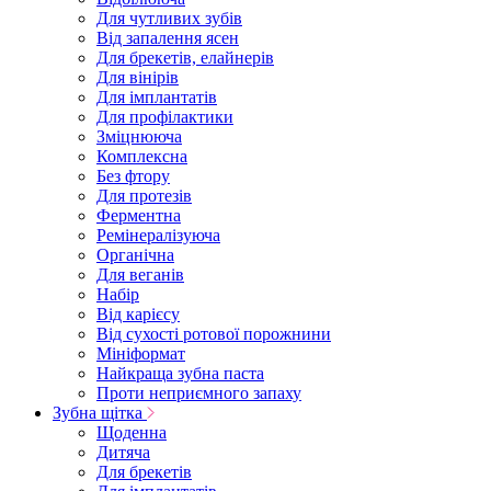
Для чутливих зубів
Від запалення ясен
Для брекетів, елайнерів
Для вінірів
Для імплантатів
Для профілактики
Зміцнююча
Комплексна
Без фтору
Для протезів
Ферментна
Ремінералізуюча
Органічна
Для веганів
Набір
Від карієсу
Від сухості ротової порожнини
Мініформат
Найкраща зубна паста
Проти неприємного запаху
Зубна щітка
Щоденна
Дитяча
Для брекетів