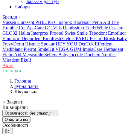
Бальзам для губ
Набори
Бренди
Vussen
Curasept
PHILIPS
Curaprox
Biorepair
Perio Aid
The
Humble Co.
ApaCare
GC
Vitis
Dentissimo
Edel+White
Osstem
GLO32
Halita
Interprox
Prooral
Swiss Smile
Tebodont
Emofluor
Emoform
Depurdent
Emofresh
Geldis
PARO
Pesitro
Brush-Baby
FrezyDerm
Hismile
Spokar
HEY YOU
DenTek
Efferdent
Mediblanc
Pierrot
SmileKit
VEGA
GUM
ImplaCare
Herbadent
Fluor-Aid
Megasmile
Selfers
Babycoccole
Dochem
Nordics
Miradent
Ekulf
Акції
Новинки
Головна
Зубна паста
Лікувальна
Закрити
Ви вибрали:
Особливості:
без спирту
Очистити всі
Особливості
Всі