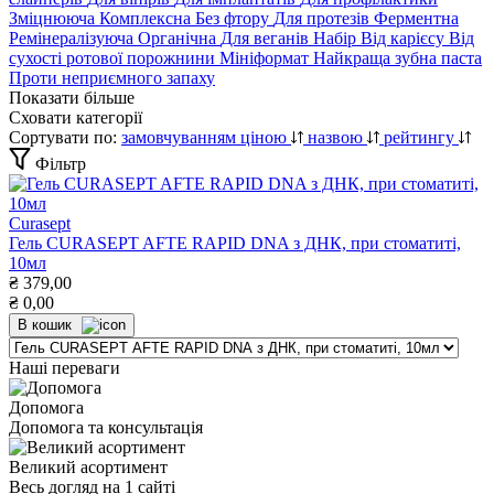
Зміцнююча
Комплексна
Без фтору
Для протезів
Ферментна
Ремінералізуюча
Органічна
Для веганів
Набір
Від карієсу
Від
сухості ротової порожнини
Мініформат
Найкраща зубна паста
Проти неприємного запаху
Показати більше
Сховати категорії
Сортувати по:
замовчуванням
ціною
назвою
рейтингу
Фільтр
Curasept
Гель CURASEPT AFTE RAPID DNA з ДНК, при стоматиті,
10мл
₴
379,00
₴
0,00
В кошик
Наші переваги
Допомога
Допомога та консультація
Великий асортимент
Весь догляд на 1 сайті