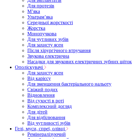
Для імплантатів
Для протезів
Мʼяка
Ультрамʼяка
Середньої жорсткості
Жорстка
Монопучкова
Для чутливих зубів
Для захисту ясен
Після хірургічного втручання
Звукова електрична
Насадки для звукових електричних зубних щіток
Ополіскувачі
Для захисту ясен
Від карієсу
Для зменшення бактеріального нальоту
Свіжий подих
Відновлення
Від сухості в роті
Комплексний догляд
Для дітей
Для відбілювання
Від чутливості зубів
Гелі, муси, спреї, олівці
Ремінералізуючий