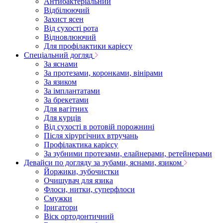
Антибактеріальний
Відбілюючий
Захист ясен
Від сухості рота
Відновлюючий
Для профілактики карієсу
Спеціальний догляд
За яснами
За протезами, коронками, вінірами
За язиком
За імплантатами
За брекетами
Для вагітних
Для курців
Від сухості в ротовій порожнині
Після хірургічних втручань
Профілактика карієсу
За зубними протезами, елайнерами, ретейнерами
Девайси по догляду за зубами, яснами, язиком
Йоржики, зубочистки
Очищувач для язика
Флоси, нитки, суперфлоси
Смужки
Іригатори
Віск ортодонтичний