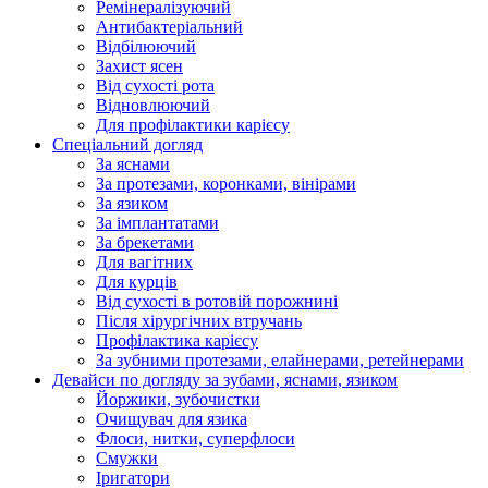
Ремінералізуючий
Антибактеріальний
Відбілюючий
Захист ясен
Від сухості рота
Відновлюючий
Для профілактики карієсу
Спеціальний догляд
За яснами
За протезами, коронками, вінірами
За язиком
За імплантатами
За брекетами
Для вагітних
Для курців
Від сухості в ротовій порожнині
Після хірургічних втручань
Профілактика карієсу
За зубними протезами, елайнерами, ретейнерами
Девайси по догляду за зубами, яснами, язиком
Йоржики, зубочистки
Очищувач для язика
Флоси, нитки, суперфлоси
Смужки
Іригатори