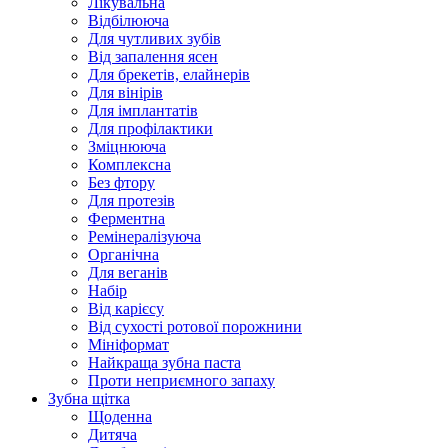
Лікувальна
Відбілююча
Для чутливих зубів
Від запалення ясен
Для брекетів, елайнерів
Для вінірів
Для імплантатів
Для профілактики
Зміцнююча
Комплексна
Без фтору
Для протезів
Ферментна
Ремінералізуюча
Органічна
Для веганів
Набір
Від карієсу
Від сухості ротової порожнини
Мініформат
Найкраща зубна паста
Проти неприємного запаху
Зубна щітка
Щоденна
Дитяча