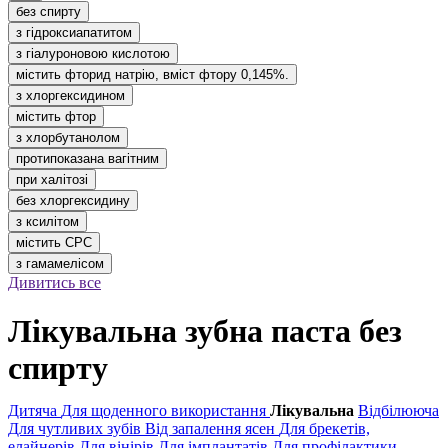
без спирту
з гідроксиапатитом
з гіалуроновою кислотою
містить фторид натрію, вміст фтору 0,145%.
з хлоргексидином
містить фтор
з хлорбутанолом
протипоказана вагітним
при халітозі
без хлоргексидину
з ксилітом
містить CPC
з гамамелісом
Дивитись все
Лікувальна зубна паста без
спирту
Дитяча
Для щоденного використання
Лікувальна
Відбілююча
Для чутливих зубів
Від запалення ясен
Для брекетів,
елайнерів
Для вінірів
Для імплантатів
Для профілактики