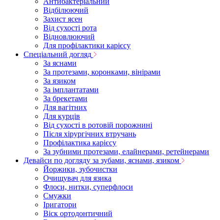
Антибактеріальний
Відбілюючий
Захист ясен
Від сухості рота
Відновлюючий
Для профілактики карієсу
Спеціальний догляд
За яснами
За протезами, коронками, вінірами
За язиком
За імплантатами
За брекетами
Для вагітних
Для курців
Від сухості в ротовій порожнині
Після хірургічних втручань
Профілактика карієсу
За зубними протезами, елайнерами, ретейнерами
Девайси по догляду за зубами, яснами, язиком
Йоржики, зубочистки
Очищувач для язика
Флоси, нитки, суперфлоси
Смужки
Іригатори
Віск ортодонтичний