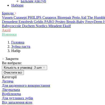
Бальзам для губ
Набори
Бренди
Vussen
Curasept
PHILIPS
Curaprox
Biorepair
Perio Aid
The Humbl
Depurdent
Emofresh
Geldis
PARO
Pesitro
Brush-Baby
FrezyDerm
H
Babycoccole
Dochem
Nordics
Miradent
Ekulf
Акції
Новинки
Головна
Зубна паста
Набір
Закрити
Ви вибрали:
Кількість в упаковці:
3 шт
Очистити всі
Категорії
Дитяча
Для щоденного використання
Лікувальна
Відбілююча
Для чутливих зубів
Від запалення ясен