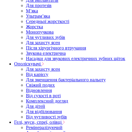
Для імплантатів
Для протезів
Мʼяка
Ультрамʼяка
Середньої жорсткості
Жорстка
Монопучкова
Для чутливих зубів
Для захисту ясен
Після хірургічного втручання
Звукова електрична
Насадки для звукових електричних зубних щіток
Ополіскувачі
Для захисту ясен
Від карієсу
Для зменшення бактеріального нальоту
Свіжий подих
Відновлення
Від сухості в роті
Комплексний догляд
Для дітей
Для відбілювання
Від чутливості зубів
Гелі, муси, спреї, олівці
Ремінералізуючий