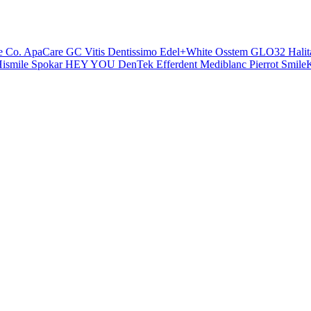
e Co.
ApaCare
GC
Vitis
Dentissimo
Edel+White
Osstem
GLO32
Halit
ismile
Spokar
HEY YOU
DenTek
Efferdent
Mediblanc
Pierrot
SmileK