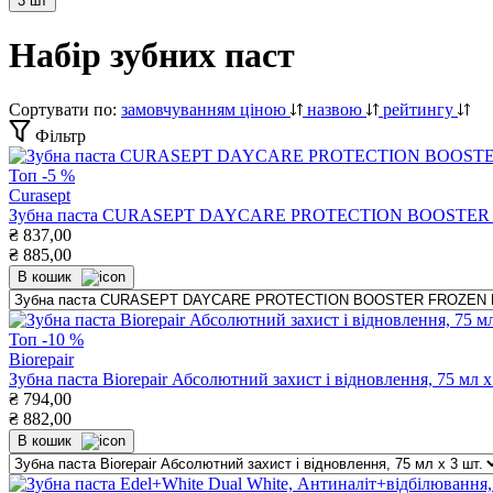
3 шт
Набір зубних паст
Сортувати по:
замовчуванням
ціною
назвою
рейтингу
Фільтр
Топ
-5 %
Curasept
Зубна паста CURASEPT DAYCARE PROTECTION BOOSTER FRO
₴
837,00
₴
885,00
В кошик
Топ
-10 %
Biorepair
Зубна паста Biorepair Абсолютний захист і відновлення, 75 мл х
₴
794,00
₴
882,00
В кошик