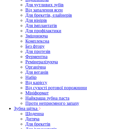
Для чутливих зубів
Від запалення ясен
Для брекетів, елайнерів
Для вінірів
Для імплантатів
Для профілактики
Зміцнююча
Комплексна
Без фтору
Для протезів
Ферментна
Ремінералізуюча
Органічна
Для веганів
Набір
Від карієсу
Від сухості ротової порожнини
Мініформат
Найкраща зубна паста
Проти неприємного запаху
Зубна щітка
Щоденна
Дитяча
Для брекетів