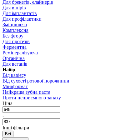
Для брекетів, елайнерів
Для вінірів
Для імплантатів
Для профілактики
Зміцнююча
Комплексна
Без фтору
Для протезів
Ферментна
Ремінералізуюча
Органічна
Для веганів
Набір
Від карієсу
Від сухості ротової порожнини
Мініформат
Найкраща зубна паста
Проти неприємного запаху
Ціна
-
Інші фільтри
Всі