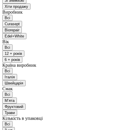
Зі знижкою
Хіти продажу
Виробник
Всі
Curasept
Biorepair
Edel+White
Вік
Всі
12 + років
6 + років
Країна виробник
Всі
Італія
Швейцарія
Смак
Всі
Мʼята
Фруктовий
Трави
Кількість в упаковці
Всі