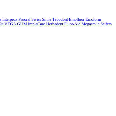
a
Interprox
Prooral
Swiss Smile
Tebodont
Emofluor
Emoform
it
VEGA
GUM
ImplaCare
Herbadent
Fluor-Aid
Megasmile
Selfers