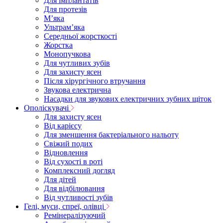
Для імплантатів
Для протезів
Мʼяка
Ультрамʼяка
Середньої жорсткості
Жорстка
Монопучкова
Для чутливих зубів
Для захисту ясен
Після хірургічного втручання
Звукова електрична
Насадки для звукових електричних зубних щіток
Ополіскувачі
Для захисту ясен
Від карієсу
Для зменшення бактеріального нальоту
Свіжий подих
Відновлення
Від сухості в роті
Комплексний догляд
Для дітей
Для відбілювання
Від чутливості зубів
Гелі, муси, спреї, олівці
Ремінералізуючий