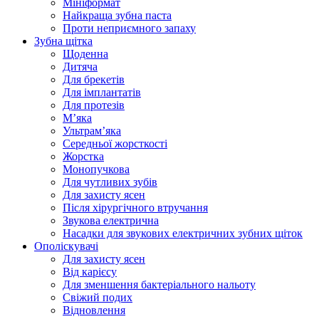
Мініформат
Найкраща зубна паста
Проти неприємного запаху
Зубна щітка
Щоденна
Дитяча
Для брекетів
Для імплантатів
Для протезів
Мʼяка
Ультрамʼяка
Середньої жорсткості
Жорстка
Монопучкова
Для чутливих зубів
Для захисту ясен
Після хірургічного втручання
Звукова електрична
Насадки для звукових електричних зубних щіток
Ополіскувачі
Для захисту ясен
Від карієсу
Для зменшення бактеріального нальоту
Свіжий подих
Відновлення