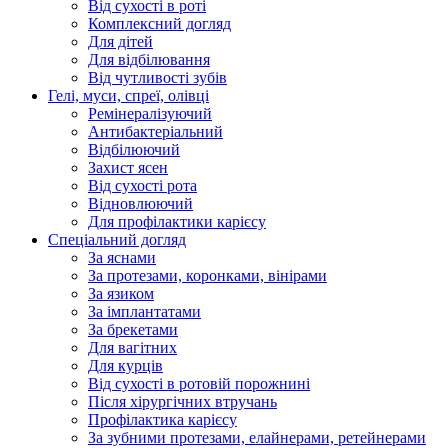
Від сухості в роті
Комплексний догляд
Для дітей
Для відбілювання
Від чутливості зубів
Гелі, муси, спреї, олівці
Ремінералізуючий
Антибактеріальний
Відбілюючий
Захист ясен
Від сухості рота
Відновлюючий
Для профілактики карієсу
Спеціальний догляд
За яснами
За протезами, коронками, вінірами
За язиком
За імплантатами
За брекетами
Для вагітних
Для курців
Від сухості в ротовій порожнині
Після хірургічних втручань
Профілактика карієсу
За зубними протезами, елайнерами, ретейнерами