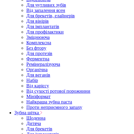
Для чутливих зубів
Від запалення ясен
Для брекетів, елайнерів
Для вінірів
Для імплантатів
Для профілактики
Зміцнююча
Комплексна
Без фтору
Для протезів
Ферментна
Ремінералізуюча
Органічна
Для веганів
Набір
Від карієсу
Від сухості ротової порожнини
Мініформат
Найкраща зубна паста
Проти неприємного запаху
Зубна щітка
Щоденна
Дитяча
Для брекетів