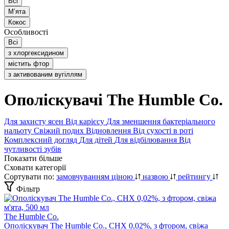
Всі
Мʼята
Кокос
Особливості
Всі
з хлоргексидином
містить фтор
з активованим вугіллям
Ополіскувачі The Humble Co.
Для захисту ясен
Від карієсу
Для зменшення бактеріального
нальоту
Свіжий подих
Відновлення
Від сухості в роті
Комплексний догляд
Для дітей
Для відбілювання
Від
чутливості зубів
Показати більше
Сховати категорії
Сортувати по:
замовчуванням
ціною
назвою
рейтингу
Фільтр
The Humble Co.
Ополіскувач The Humble Co., СНХ 0,02%, з фтором, свіжа