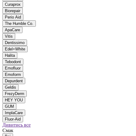
Curaprox
Biorepair
Perio Aid
The Humble Co.
ApaCare
Vitis
Dentissimo
Edel+White
Halita
Tebodont
Emofluor
Emoform
Depurdent
Geldis
FrezyDerm
HEY YOU
GUM
ImplaCare
Fluor-Aid
Дивитись все
Смак