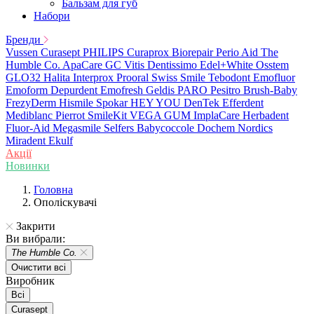
Бальзам для губ
Набори
Бренди
Vussen
Curasept
PHILIPS
Curaprox
Biorepair
Perio Aid
The
Humble Co.
ApaCare
GC
Vitis
Dentissimo
Edel+White
Osstem
GLO32
Halita
Interprox
Prooral
Swiss Smile
Tebodont
Emofluor
Emoform
Depurdent
Emofresh
Geldis
PARO
Pesitro
Brush-Baby
FrezyDerm
Hismile
Spokar
HEY YOU
DenTek
Efferdent
Mediblanc
Pierrot
SmileKit
VEGA
GUM
ImplaCare
Herbadent
Fluor-Aid
Megasmile
Selfers
Babycoccole
Dochem
Nordics
Miradent
Ekulf
Акції
Новинки
Головна
Ополіскувачі
Закрити
Ви вибрали:
The Humble Co.
Очистити всі
Виробник
Всі
Curasept