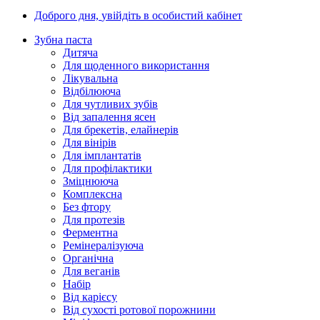
Доброго дня,
увійдіть в особистий кабінет
Зубна паста
Дитяча
Для щоденного використання
Лікувальна
Відбілююча
Для чутливих зубів
Від запалення ясен
Для брекетів, елайнерів
Для вінірів
Для імплантатів
Для профілактики
Зміцнююча
Комплексна
Без фтору
Для протезів
Ферментна
Ремінералізуюча
Органічна
Для веганів
Набір
Від карієсу
Від сухості ротової порожнини