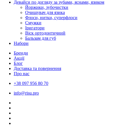
Девайси по догляду за зубами, яснами, язиком
Йоржики, зубочистки
Очищувач для язика
Флоси, нитки, суперфлоси
Смужки
Іригатори
Віск ортодонтичний
Бальзам для губ
Набори
Бренди
Акції
Блог
Доставка та повернення
Про нас
+38 097 956 80 70
info@risu.pro