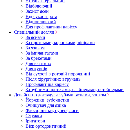
Антибактеріальний
Відбілюючий
Захист ясен
Від сухості рота
Відновлюючий
Для профілактики карієсу
Спеціальний догляд
За яснами
За протезами, коронками, вінірами
За язиком
За імплантатами
За брекетами
Для вагітних
Для курців
Від сухості в ротовій порожнині
Після хірургічних втручань
Профілактика карієсу
За зубними протезами, елайнерами, ретейнерами
Девайси по догляду за зубами, яснами, язиком
Йоржики, зубочистки
Очищувач для язика
Флоси, нитки, суперфлоси
Смужки
Іригатори
Віск ортодонтичний