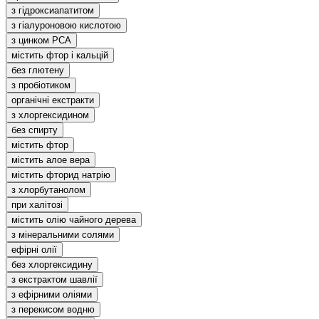
з гідроксиапатитом
з гіалуроновою кислотою
з цинком РСА
містить фтор і кальцій
без глютену
з пробіотиком
органічні екстракти
з хлоргексидином
без спирту
містить фтор
містить алое вера
містить фторид натрію
з хлорбутанолом
при халітозі
містить олію чайного дерева
з мінеральними солями
ефірні олії
без хлоргексидину
з екстрактом шавлії
з ефірними оліями
з перекисом водню