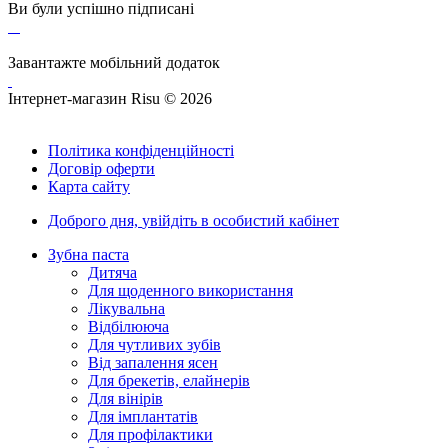
Ви були успішно підписані
Завантажте мобільний додаток
Інтернет-магазин Risu © 2026
Політика конфіденційності
Договір оферти
Карта сайту
Доброго дня,
увійдіть в особистий кабінет
Зубна паста
Дитяча
Для щоденного використання
Лікувальна
Відбілююча
Для чутливих зубів
Від запалення ясен
Для брекетів, елайнерів
Для вінірів
Для імплантатів
Для профілактики