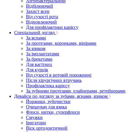
Антибактеріальний
Відбілюючий
Захист ясен
Від сухості рота
Відновлюючий
Для профілактики карієсу
Спеціальний догляд
За яснами
За протезами, коронками, вінірами
За язиком
За імплантатами
За брекетами
Для вагітних
Для курців
Від сухості в ротовій порожнині
Після хірургічних втручань
Профілактика карієсу
За зубними протезами, елайнерами, ретейнерами
Девайси по догляду за зубами, яснами, язиком
Йоржики, зубочистки
Очищувач для язика
Флоси, нитки, суперфлоси
Смужки
Іригатори
Віск ортодонтичний