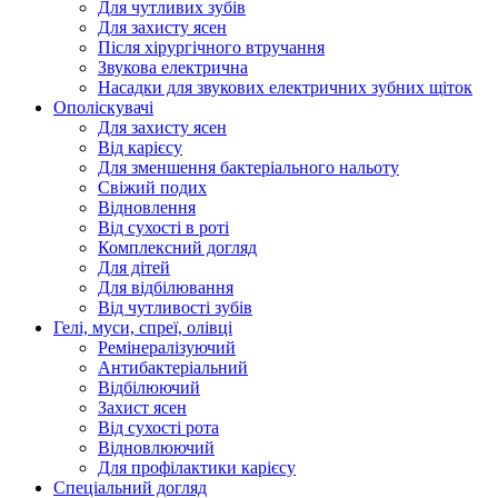
Для чутливих зубів
Для захисту ясен
Після хірургічного втручання
Звукова електрична
Насадки для звукових електричних зубних щіток
Ополіскувачі
Для захисту ясен
Від карієсу
Для зменшення бактеріального нальоту
Свіжий подих
Відновлення
Від сухості в роті
Комплексний догляд
Для дітей
Для відбілювання
Від чутливості зубів
Гелі, муси, спреї, олівці
Ремінералізуючий
Антибактеріальний
Відбілюючий
Захист ясен
Від сухості рота
Відновлюючий
Для профілактики карієсу
Спеціальний догляд