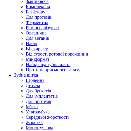
Зміцнююча
Комплексна
Без фтору
Для протезів
Ферментна
Ремінералізуюча
Органічна
Для веганів
Набір
Від карієсу
Від сухості ротової порожнини
Мініформат
Найкраща зубна паста
Проти неприємного запаху
Зубна щітка
Щоденна
Дитяча
Для брекетів
Для імплантатів
Для протезів
Мʼяка
Ультрамʼяка
Середньої жорсткості
Жорстка
Монопучкова