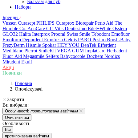
Бальзам для губ
Набори
Бренди
Vussen
Curasept
PHILIPS
Curaprox
Biorepair
Perio Aid
The
Humble Co.
ApaCare
GC
Vitis
Dentissimo
Edel+White
Osstem
GLO32
Halita
Interprox
Prooral
Swiss Smile
Tebodont
Emofluor
Emoform
Depurdent
Emofresh
Geldis
PARO
Pesitro
Brush-Baby
FrezyDerm
Hismile
Spokar
HEY YOU
DenTek
Efferdent
Mediblanc
Pierrot
SmileKit
VEGA
GUM
ImplaCare
Herbadent
Fluor-Aid
Megasmile
Selfers
Babycoccole
Dochem
Nordics
Miradent
Ekulf
Акції
Новинки
Головна
Ополіскувачі
Закрити
Ви вибрали:
Особливості:
протипоказана вагітним
Очистити всі
Особливості
Всі
протипоказана вагітним