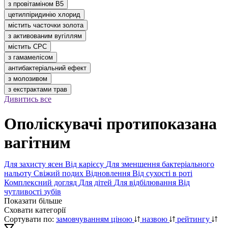
з провітаміном В5
цетилпіридинію хлорид
містить часточки золота
з активованим вугіллям
містить CPC
з гамамелісом
антибактеріальний ефект
з молозивом
з екстрактами трав
Дивитись все
Ополіскувачі протипоказана
вагітним
Для захисту ясен
Від карієсу
Для зменшення бактеріального
нальоту
Свіжий подих
Відновлення
Від сухості в роті
Комплексний догляд
Для дітей
Для відбілювання
Від
чутливості зубів
Показати більше
Сховати категорії
Сортувати по:
замовчуванням
ціною
назвою
рейтингу