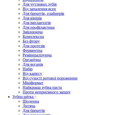
Для чутливих зубів
Від запалення ясен
Для брекетів, елайнерів
Для вінірів
Для імплантатів
Для профілактики
Зміцнююча
Комплексна
Без фтору
Для протезів
Ферментна
Ремінералізуюча
Органічна
Для веганів
Набір
Від карієсу
Від сухості ротової порожнини
Мініформат
Найкраща зубна паста
Проти неприємного запаху
Зубна щітка
Щоденна
Дитяча
Для брекетів