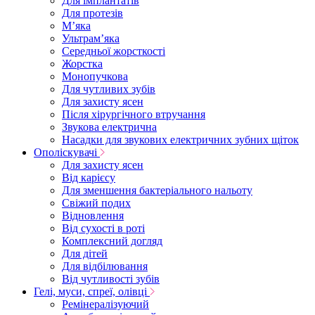
Для імплантатів
Для протезів
Мʼяка
Ультрамʼяка
Середньої жорсткості
Жорстка
Монопучкова
Для чутливих зубів
Для захисту ясен
Після хірургічного втручання
Звукова електрична
Насадки для звукових електричних зубних щіток
Ополіскувачі
Для захисту ясен
Від карієсу
Для зменшення бактеріального нальоту
Свіжий подих
Відновлення
Від сухості в роті
Комплексний догляд
Для дітей
Для відбілювання
Від чутливості зубів
Гелі, муси, спреї, олівці
Ремінералізуючий