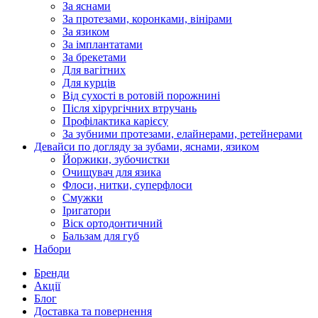
За яснами
За протезами, коронками, вінірами
За язиком
За імплантатами
За брекетами
Для вагітних
Для курців
Від сухості в ротовій порожнині
Після хірургічних втручань
Профілактика карієсу
За зубними протезами, елайнерами, ретейнерами
Девайси по догляду за зубами, яснами, язиком
Йоржики, зубочистки
Очищувач для язика
Флоси, нитки, суперфлоси
Смужки
Іригатори
Віск ортодонтичний
Бальзам для губ
Набори
Бренди
Акції
Блог
Доставка та повернення