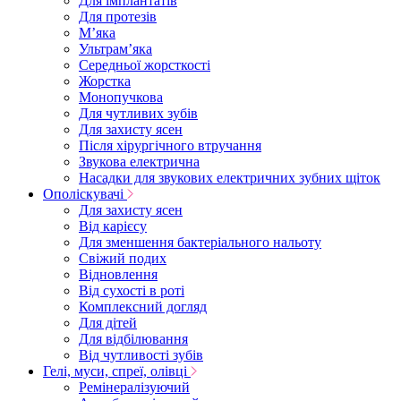
Для імплантатів
Для протезів
Мʼяка
Ультрамʼяка
Середньої жорсткості
Жорстка
Монопучкова
Для чутливих зубів
Для захисту ясен
Після хірургічного втручання
Звукова електрична
Насадки для звукових електричних зубних щіток
Ополіскувачі
Для захисту ясен
Від карієсу
Для зменшення бактеріального нальоту
Свіжий подих
Відновлення
Від сухості в роті
Комплексний догляд
Для дітей
Для відбілювання
Від чутливості зубів
Гелі, муси, спреї, олівці
Ремінералізуючий