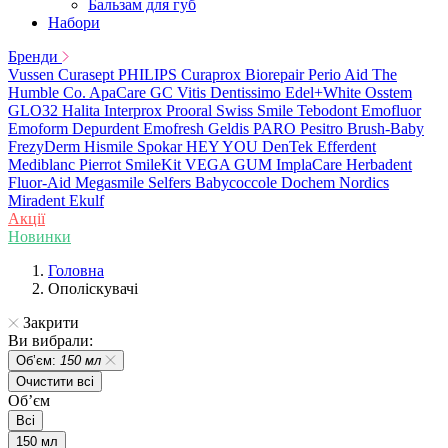
Бальзам для губ
Набори
Бренди
Vussen
Curasept
PHILIPS
Curaprox
Biorepair
Perio Aid
The
Humble Co.
ApaCare
GC
Vitis
Dentissimo
Edel+White
Osstem
GLO32
Halita
Interprox
Prooral
Swiss Smile
Tebodont
Emofluor
Emoform
Depurdent
Emofresh
Geldis
PARO
Pesitro
Brush-Baby
FrezyDerm
Hismile
Spokar
HEY YOU
DenTek
Efferdent
Mediblanc
Pierrot
SmileKit
VEGA
GUM
ImplaCare
Herbadent
Fluor-Aid
Megasmile
Selfers
Babycoccole
Dochem
Nordics
Miradent
Ekulf
Акції
Новинки
Головна
Ополіскувачі
Закрити
Ви вибрали:
Обʼєм:
150 мл
Очистити всі
Обʼєм
Всі
150 мл