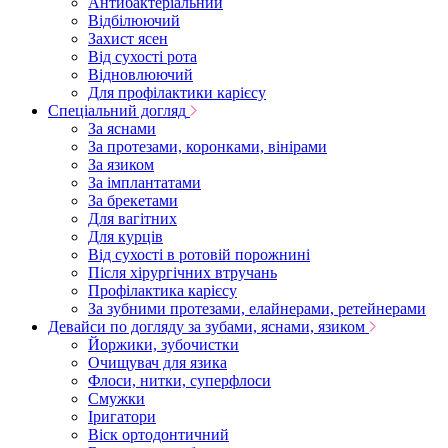
Антибактеріальний
Відбілюючий
Захист ясен
Від сухості рота
Відновлюючий
Для профілактики карієсу
Спеціальний догляд
За яснами
За протезами, коронками, вінірами
За язиком
За імплантатами
За брекетами
Для вагітних
Для курців
Від сухості в ротовій порожнині
Після хірургічних втручань
Профілактика карієсу
За зубними протезами, елайнерами, ретейнерами
Девайси по догляду за зубами, яснами, язиком
Йоржики, зубочистки
Очищувач для язика
Флоси, нитки, суперфлоси
Смужки
Іригатори
Віск ортодонтичний