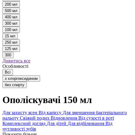
200 мл
500 мл
400 мл
300 мл
100 мл
15 мл
250 мл
125 мл
300
Дивитись все
Особливості
Всі
з хлоргексидином
без спирту
Ополіскувачі 150 мл
Для захисту ясен
Від карієсу
Для зменшення бактеріального
нальоту
Свіжий подих
Відновлення
Від сухості в роті
Комплексний догляд
Для дітей
Для відбілювання
Від
чутливості зубів
Показати більше