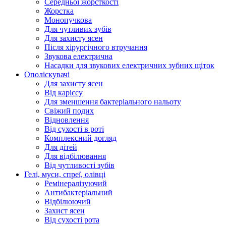
Середньої жорсткості
Жорстка
Монопучкова
Для чутливих зубів
Для захисту ясен
Після хірургічного втручання
Звукова електрична
Насадки для звукових електричних зубних щіток
Ополіскувачі
Для захисту ясен
Від карієсу
Для зменшення бактеріального нальоту
Свіжий подих
Відновлення
Від сухості в роті
Комплексний догляд
Для дітей
Для відбілювання
Від чутливості зубів
Гелі, муси, спреї, олівці
Ремінералізуючий
Антибактеріальний
Відбілюючий
Захист ясен
Від сухості рота