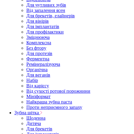
Для чутливих зубів
Від запалення ясен
Для брекетів, елайнерів
Для вінірів
Для імплантатів
Для профілактики
Зміцнююча
Комплексна
Без фтору
Для протезів
Ферментна
Ремінералізуюча
Органічна
Для веганів
Набір
Від карієсу
Від сухості ротової порожнини
Мініформат
Найкраща зубна паста
Проти неприємного запаху
Зубна щітка
Щоденна
Дитяча
Для брекетів