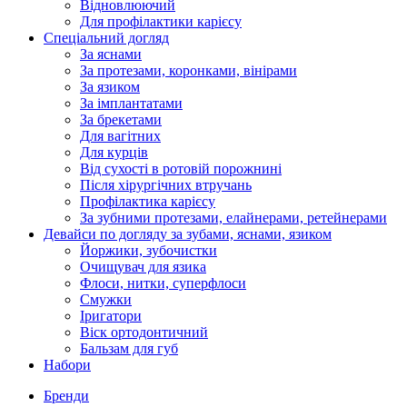
Відновлюючий
Для профілактики карієсу
Спеціальний догляд
За яснами
За протезами, коронками, вінірами
За язиком
За імплантатами
За брекетами
Для вагітних
Для курців
Від сухості в ротовій порожнині
Після хірургічних втручань
Профілактика карієсу
За зубними протезами, елайнерами, ретейнерами
Девайси по догляду за зубами, яснами, язиком
Йоржики, зубочистки
Очищувач для язика
Флоси, нитки, суперфлоси
Смужки
Іригатори
Віск ортодонтичний
Бальзам для губ
Набори
Бренди