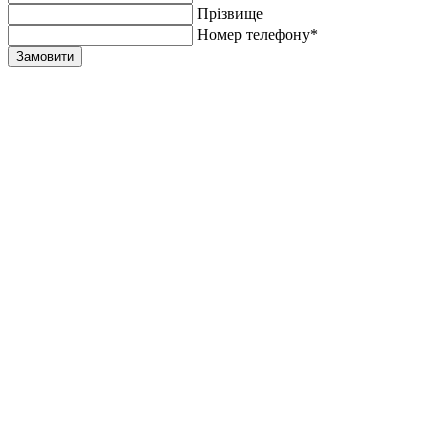
Прiзвище
Номер телефону*