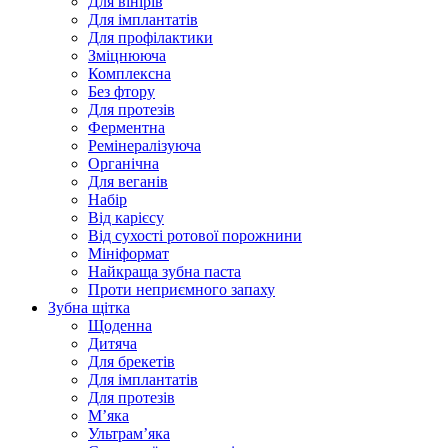
Для вінірів
Для імплантатів
Для профілактики
Зміцнююча
Комплексна
Без фтору
Для протезів
Ферментна
Ремінералізуюча
Органічна
Для веганів
Набір
Від карієсу
Від сухості ротової порожнини
Мініформат
Найкраща зубна паста
Проти неприємного запаху
Зубна щітка
Щоденна
Дитяча
Для брекетів
Для імплантатів
Для протезів
Мʼяка
Ультрамʼяка