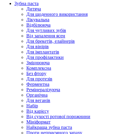
Зубна паста
Дитяча
Для щоденного використання
Лікувальна
Відбілююча
Для чутливих зубів
Від запалення ясен
Для брекетів, елайнерів
Для вінірів
Для імплантатів
Для профілактики
Зміцнююча
Комплексна
Без фтору
Для протезів
Ферментна
Ремінералізуюча
Органічна
Для веганів
Набір
Від карієсу
Від сухості ротової порожнини
Мініформат
Найкраща зубна паста
Проти неприємного запаху