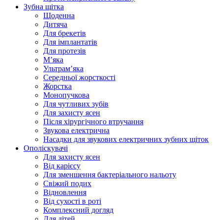
Зубна щітка
Щоденна
Дитяча
Для брекетів
Для імплантатів
Для протезів
Мʼяка
Ультрамʼяка
Середньої жорсткості
Жорстка
Монопучкова
Для чутливих зубів
Для захисту ясен
Після хірургічного втручання
Звукова електрична
Насадки для звукових електричних зубних щіток
Ополіскувачі
Для захисту ясен
Від карієсу
Для зменшення бактеріального нальоту
Свіжий подих
Відновлення
Від сухості в роті
Комплексний догляд
Для дітей