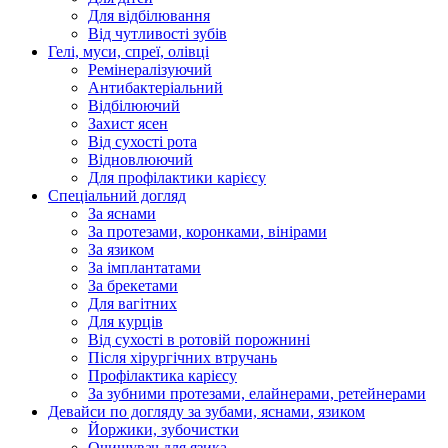
Для відбілювання
Від чутливості зубів
Гелі, муси, спреї, олівці
Ремінералізуючий
Антибактеріальний
Відбілюючий
Захист ясен
Від сухості рота
Відновлюючий
Для профілактики карієсу
Спеціальний догляд
За яснами
За протезами, коронками, вінірами
За язиком
За імплантатами
За брекетами
Для вагітних
Для курців
Від сухості в ротовій порожнині
Після хірургічних втручань
Профілактика карієсу
За зубними протезами, елайнерами, ретейнерами
Девайси по догляду за зубами, яснами, язиком
Йоржики, зубочистки
Очищувач для язика