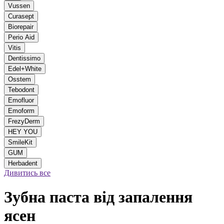
Vussen
Curasept
Biorepair
Perio Aid
Vitis
Dentissimo
Edel+White
Osstem
Tebodont
Emofluor
Emoform
FrezyDerm
HEY YOU
SmileKit
GUM
Herbadent
Дивитись все
Зубна паста від запалення
ясен