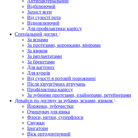
Антибактеріальний
Відбілюючий
Захист ясен
Від сухості рота
Відновлюючий
Для профілактики карієсу
Спеціальний догляд
За яснами
За протезами, коронками, вінірами
За язиком
За імплантатами
За брекетами
Для вагітних
Для курців
Від сухості в ротовій порожнині
Після хірургічних втручань
Профілактика карієсу
За зубними протезами, елайнерами, ретейнерами
Девайси по догляду за зубами, яснами, язиком
Йоржики, зубочистки
Очищувач для язика
Флоси, нитки, суперфлоси
Смужки
Іригатори
Віск ортодонтичний