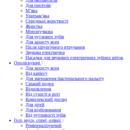
Для імплантатів
Для протезів
Мʼяка
Ультрамʼяка
Середньої жорсткості
Жорстка
Монопучкова
Для чутливих зубів
Для захисту ясен
Після хірургічного втручання
Звукова електрична
Насадки для звукових електричних зубних щіток
Ополіскувачі
Для захисту ясен
Від карієсу
Для зменшення бактеріального нальоту
Свіжий подих
Відновлення
Від сухості в роті
Комплексний догляд
Для дітей
Для відбілювання
Від чутливості зубів
Гелі, муси, спреї, олівці
Ремінералізуючий