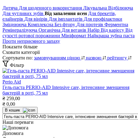
Дитяча
Для щоденного використання
Лікувальна
Відбілююча
Для чутливих зубів
Від запалення ясен
Для брекетів,
елайнерів
Для вінірів
Для імплантатів
Для профілактики
Зміцнююча
Комплексна
Без фтору
Для протезів
Ферментна
Ремінералізуюча
Органічна
Для веганів
Набір
Від карієсу
Від
сухості ротової порожнини
Мініформат
Найкраща зубна паста
Проти неприємного запаху
Показати більше
Сховати категорії
Сортувати по:
замовчуванням
ціною
назвою
рейтингу
Фільтр
Perio Aid
Гель-паста PERIO-AID Intensive care, інтенсивне зменшення
бактерій в роті, 75 мл
₴
259,00
₴
0,00
В кошик
Наші переваги
Допомога