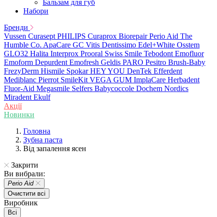
Бальзам для губ
Набори
Бренди
Vussen
Curasept
PHILIPS
Curaprox
Biorepair
Perio Aid
The
Humble Co.
ApaCare
GC
Vitis
Dentissimo
Edel+White
Osstem
GLO32
Halita
Interprox
Prooral
Swiss Smile
Tebodont
Emofluor
Emoform
Depurdent
Emofresh
Geldis
PARO
Pesitro
Brush-Baby
FrezyDerm
Hismile
Spokar
HEY YOU
DenTek
Efferdent
Mediblanc
Pierrot
SmileKit
VEGA
GUM
ImplaCare
Herbadent
Fluor-Aid
Megasmile
Selfers
Babycoccole
Dochem
Nordics
Miradent
Ekulf
Акції
Новинки
Головна
Зубна паста
Від запалення ясен
Закрити
Ви вибрали:
Perio Aid
Очистити всі
Виробник
Всі