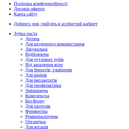
Політика конфіденційності
Договір оферти
Карта сайту
Доброго дня,
увійдіть в особистий кабінет
Зубна паста
Дитяча
Для щоденного використання
Лікувальна
Відбілююча
Для чутливих зубів
Від запалення ясен
Для брекетів, елайнерів
Для вінірів
Для імплантатів
Для профілактики
Зміцнююча
Комплексна
Без фтору
Для протезів
Ферментна
Ремінералізуюча
Органічна
Для веганів