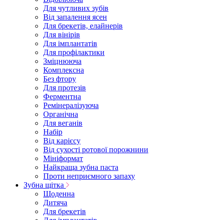
Для чутливих зубів
Від запалення ясен
Для брекетів, елайнерів
Для вінірів
Для імплантатів
Для профілактики
Зміцнююча
Комплексна
Без фтору
Для протезів
Ферментна
Ремінералізуюча
Органічна
Для веганів
Набір
Від карієсу
Від сухості ротової порожнини
Мініформат
Найкраща зубна паста
Проти неприємного запаху
Зубна щітка
Щоденна
Дитяча
Для брекетів