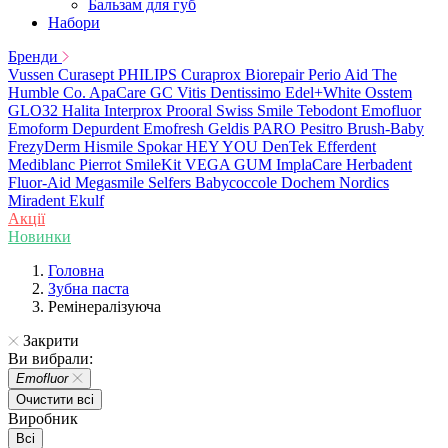
Бальзам для губ
Набори
Бренди
Vussen
Curasept
PHILIPS
Curaprox
Biorepair
Perio Aid
The
Humble Co.
ApaCare
GC
Vitis
Dentissimo
Edel+White
Osstem
GLO32
Halita
Interprox
Prooral
Swiss Smile
Tebodont
Emofluor
Emoform
Depurdent
Emofresh
Geldis
PARO
Pesitro
Brush-Baby
FrezyDerm
Hismile
Spokar
HEY YOU
DenTek
Efferdent
Mediblanc
Pierrot
SmileKit
VEGA
GUM
ImplaCare
Herbadent
Fluor-Aid
Megasmile
Selfers
Babycoccole
Dochem
Nordics
Miradent
Ekulf
Акції
Новинки
Головна
Зубна паста
Ремінералізуюча
Закрити
Ви вибрали:
Emofluor
Очистити всі
Виробник
Всі