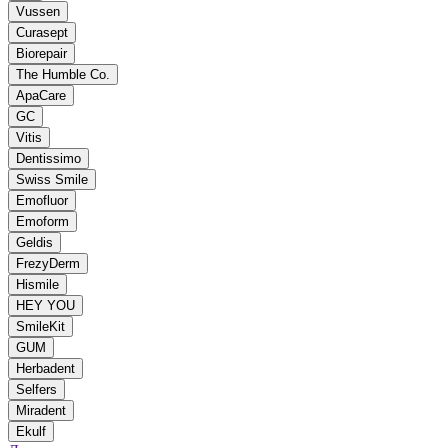
Vussen
Curasept
Biorepair
The Humble Co.
ApaCare
GC
Vitis
Dentissimo
Swiss Smile
Emofluor
Emoform
Geldis
FrezyDerm
Hismile
HEY YOU
SmileKit
GUM
Herbadent
Selfers
Miradent
Ekulf