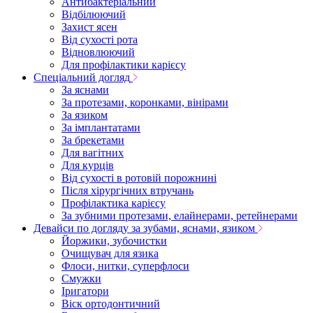
Антибактеріальний
Відбілюючий
Захист ясен
Від сухості рота
Відновлюючий
Для профілактики карієсу
Спеціальний догляд
За яснами
За протезами, коронками, вінірами
За язиком
За імплантатами
За брекетами
Для вагітних
Для курців
Від сухості в ротовій порожнині
Після хірургічних втручань
Профілактика карієсу
За зубними протезами, елайнерами, ретейнерами
Девайси по догляду за зубами, яснами, язиком
Йоржики, зубочистки
Очищувач для язика
Флоси, нитки, суперфлоси
Смужки
Іригатори
Віск ортодонтичний