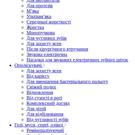
Для імплантатів
Для протезів
Мʼяка
Ультрамʼяка
Середньої жорсткості
Жорстка
Монопучкова
Для чутливих зубів
Для захисту ясен
Після хірургічного втручання
Звукова електрична
Насадки для звукових електричних зубних щіток
Ополіскувачі
Для захисту ясен
Від карієсу
Для зменшення бактеріального нальоту
Свіжий подих
Відновлення
Від сухості в роті
Комплексний догляд
Для дітей
Для відбілювання
Від чутливості зубів
Гелі, муси, спреї, олівці
Ремінералізуючий