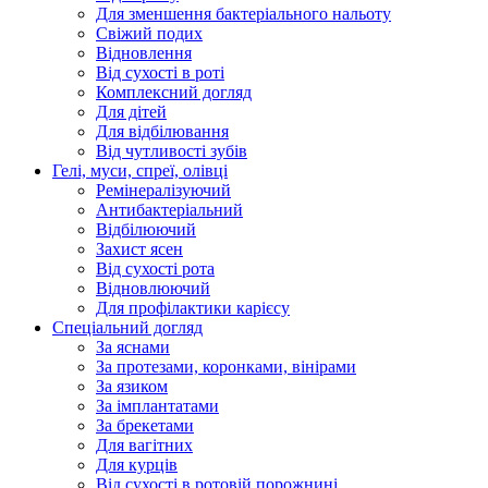
Для зменшення бактеріального нальоту
Свіжий подих
Відновлення
Від сухості в роті
Комплексний догляд
Для дітей
Для відбілювання
Від чутливості зубів
Гелі, муси, спреї, олівці
Ремінералізуючий
Антибактеріальний
Відбілюючий
Захист ясен
Від сухості рота
Відновлюючий
Для профілактики карієсу
Спеціальний догляд
За яснами
За протезами, коронками, вінірами
За язиком
За імплантатами
За брекетами
Для вагітних
Для курців
Від сухості в ротовій порожнині