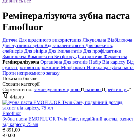
Дивитись все
Ремінералізуюча зубна паста
Emofluor
Дитяча
Для щоденного використання
Лікувальна
Відбілююча
Для чутливих зубів
Від запалення ясен
Для брекетів,
елайнерів
Для вінірів
Для імплантатів
Для профілактики
Зміцнююча
Комплексна
Без фтору
Для протезів
Ферментна
Ремінералізуюча
Органічна
Для веганів
Набір
Від карієсу
Від
сухості ротової порожнини
Мініформат
Найкраща зубна паста
Проти неприємного запаху
Показати більше
Сховати категорії
Сортувати по:
замовчуванням
ціною
назвою
рейтингу
Фільтр
Emofluor
Зубна паста EMOFLUOR Twin Care, подвійний догляд, захист
від карієсу, 75 мл
₴
891,00
₴
0,00