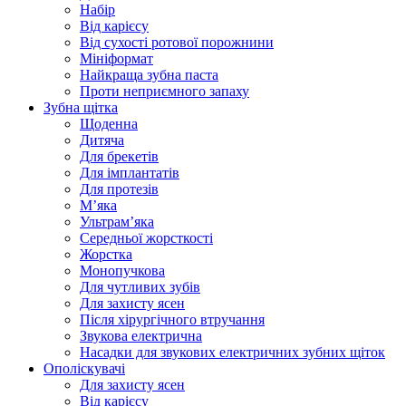
Набір
Від карієсу
Від сухості ротової порожнини
Мініформат
Найкраща зубна паста
Проти неприємного запаху
Зубна щітка
Щоденна
Дитяча
Для брекетів
Для імплантатів
Для протезів
Мʼяка
Ультрамʼяка
Середньої жорсткості
Жорстка
Монопучкова
Для чутливих зубів
Для захисту ясен
Після хірургічного втручання
Звукова електрична
Насадки для звукових електричних зубних щіток
Ополіскувачі
Для захисту ясен
Від карієсу