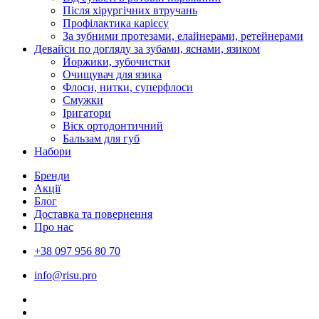
Після хірургічних втручань
Профілактика карієсу
За зубними протезами, елайнерами, ретейнерами
Девайси по догляду за зубами, яснами, язиком
Йоржики, зубочистки
Очищувач для язика
Флоси, нитки, суперфлоси
Смужки
Іригатори
Віск ортодонтичний
Бальзам для губ
Набори
Бренди
Акції
Блог
Доставка та повернення
Про нас
+38 097 956 80 70
info@risu.pro