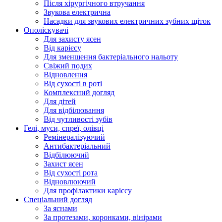
Після хірургічного втручання
Звукова електрична
Насадки для звукових електричних зубних щіток
Ополіскувачі
Для захисту ясен
Від карієсу
Для зменшення бактеріального нальоту
Свіжий подих
Відновлення
Від сухості в роті
Комплексний догляд
Для дітей
Для відбілювання
Від чутливості зубів
Гелі, муси, спреї, олівці
Ремінералізуючий
Антибактеріальний
Відбілюючий
Захист ясен
Від сухості рота
Відновлюючий
Для профілактики карієсу
Спеціальний догляд
За яснами
За протезами, коронками, вінірами