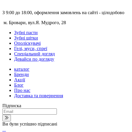
З 9:00 до 18:00, оформлення замовлень на сайті - цілодобово
м. Бровари, вул.Я. Мудрого, 28
Зубні пасти
Зубні щітки
Ополіскувачі
Гелі, муси, спреї
Спеціальний догляд
Девайси по догляду
каталог
Бренди
Акції
Блог
Про нас
Доставка та повернення
Підписка
Ви були успішно підписані