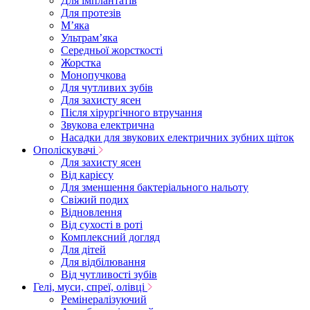
Для імплантатів
Для протезів
Мʼяка
Ультрамʼяка
Середньої жорсткості
Жорстка
Монопучкова
Для чутливих зубів
Для захисту ясен
Після хірургічного втручання
Звукова електрична
Насадки для звукових електричних зубних щіток
Ополіскувачі
Для захисту ясен
Від карієсу
Для зменшення бактеріального нальоту
Свіжий подих
Відновлення
Від сухості в роті
Комплексний догляд
Для дітей
Для відбілювання
Від чутливості зубів
Гелі, муси, спреї, олівці
Ремінералізуючий