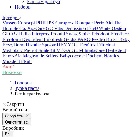
Бальзам для губ
Набори
Бренди
Vussen
Curasept
PHILIPS
Curaprox
Biorepair
Perio Aid
The
Humble Co.
ApaCare
GC
Vitis
Dentissimo
Edel+White
Osstem
GLO32
Halita
Interprox
Prooral
Swiss Smile
Tebodont
Emofluor
Emoform
Depurdent
Emofresh
Geldis
PARO
Pesitro
Brush-Baby
FrezyDerm
Hismile
Spokar
HEY YOU
DenTek
Efferdent
Mediblanc
Pierrot
SmileKit
VEGA
GUM
ImplaCare
Herbadent
Fluor-Aid
Megasmile
Selfers
Babycoccole
Dochem
Nordics
Miradent
Ekulf
Акції
Новинки
Головна
Зубна паста
Ремінералізуюча
Закрити
Ви вибрали:
FrezyDerm
Очистити всі
Виробник
Всі