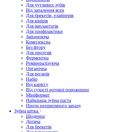
Для чутливих зубів
Від запалення ясен
Для брекетів, елайнерів
Для вінірів
Для імплантатів
Для профілактики
Зміцнююча
Комплексна
Без фтору
Для протезів
Ферментна
Ремінералізуюча
Органічна
Для веганів
Набір
Від карієсу
Від сухості ротової порожнини
Мініформат
Найкраща зубна паста
Проти неприємного запаху
Зубна щітка
Щоденна
Дитяча
Для брекетів