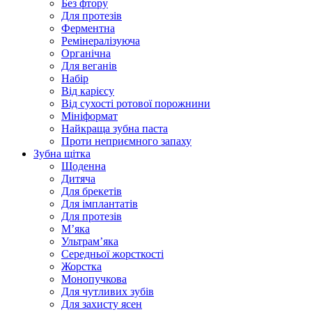
Без фтору
Для протезів
Ферментна
Ремінералізуюча
Органічна
Для веганів
Набір
Від карієсу
Від сухості ротової порожнини
Мініформат
Найкраща зубна паста
Проти неприємного запаху
Зубна щітка
Щоденна
Дитяча
Для брекетів
Для імплантатів
Для протезів
Мʼяка
Ультрамʼяка
Середньої жорсткості
Жорстка
Монопучкова
Для чутливих зубів
Для захисту ясен