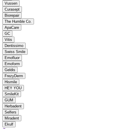
Vussen
Curasept
Biorepair
The Humble Co.
ApaCare
GC
Vitis
Dentissimo
Swiss Smile
Emofluor
Emoform
Geldis
FrezyDerm
Hismile
HEY YOU
SmileKit
GUM
Herbadent
Selfers
Miradent
Ekulf