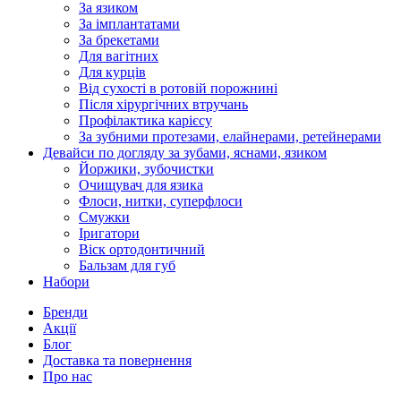
За язиком
За імплантатами
За брекетами
Для вагітних
Для курців
Від сухості в ротовій порожнині
Після хірургічних втручань
Профілактика карієсу
За зубними протезами, елайнерами, ретейнерами
Девайси по догляду за зубами, яснами, язиком
Йоржики, зубочистки
Очищувач для язика
Флоси, нитки, суперфлоси
Смужки
Іригатори
Віск ортодонтичний
Бальзам для губ
Набори
Бренди
Акції
Блог
Доставка та повернення
Про нас