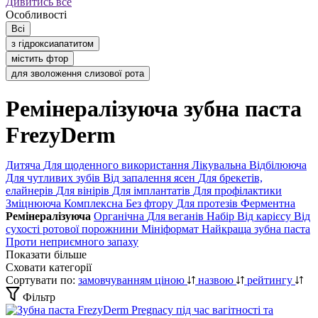
Дивитись все
Особливості
Всі
з гідроксиапатитом
містить фтор
для зволоження слизової рота
Ремінералізуюча зубна паста
FrezyDerm
Дитяча
Для щоденного використання
Лікувальна
Відбілююча
Для чутливих зубів
Від запалення ясен
Для брекетів,
елайнерів
Для вінірів
Для імплантатів
Для профілактики
Зміцнююча
Комплексна
Без фтору
Для протезів
Ферментна
Ремінералізуюча
Органічна
Для веганів
Набір
Від карієсу
Від
сухості ротової порожнини
Мініформат
Найкраща зубна паста
Проти неприємного запаху
Показати більше
Сховати категорії
Сортувати по:
замовчуванням
ціною
назвою
рейтингу
Фільтр