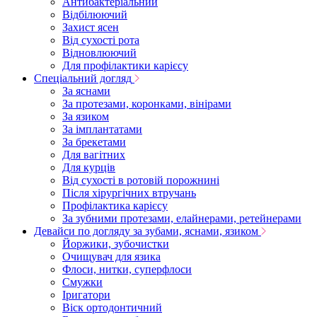
Антибактеріальний
Відбілюючий
Захист ясен
Від сухості рота
Відновлюючий
Для профілактики карієсу
Спеціальний догляд
За яснами
За протезами, коронками, вінірами
За язиком
За імплантатами
За брекетами
Для вагітних
Для курців
Від сухості в ротовій порожнині
Після хірургічних втручань
Профілактика карієсу
За зубними протезами, елайнерами, ретейнерами
Девайси по догляду за зубами, яснами, язиком
Йоржики, зубочистки
Очищувач для язика
Флоси, нитки, суперфлоси
Смужки
Іригатори
Віск ортодонтичний