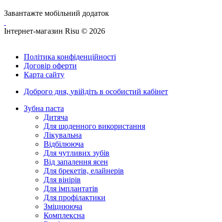
Завантажте мобільний додаток
Інтернет-магазин Risu © 2026
Політика конфіденційності
Договір оферти
Карта сайту
Доброго дня,
увійдіть в особистий кабінет
Зубна паста
Дитяча
Для щоденного використання
Лікувальна
Відбілююча
Для чутливих зубів
Від запалення ясен
Для брекетів, елайнерів
Для вінірів
Для імплантатів
Для профілактики
Зміцнююча
Комплексна