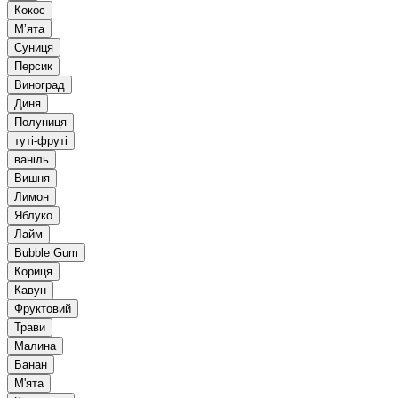
Кокос
Мʼята
Суниця
Персик
Виноград
Диня
Полуниця
туті-фруті
ваніль
Вишня
Лимон
Яблуко
Лайм
Bubble Gum
Кориця
Кавун
Фруктовий
Трави
Малина
Банан
М'ята