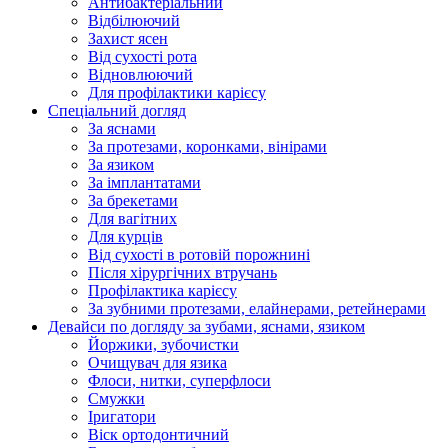
Антибактеріальний
Відбілюючий
Захист ясен
Від сухості рота
Відновлюючий
Для профілактики карієсу
Спеціальний догляд
За яснами
За протезами, коронками, вінірами
За язиком
За імплантатами
За брекетами
Для вагітних
Для курців
Від сухості в ротовій порожнині
Після хірургічних втручань
Профілактика карієсу
За зубними протезами, елайнерами, ретейнерами
Девайси по догляду за зубами, яснами, язиком
Йоржики, зубочистки
Очищувач для язика
Флоси, нитки, суперфлоси
Смужки
Іригатори
Віск ортодонтичний