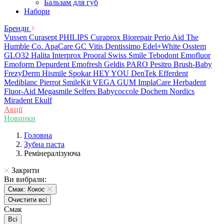
Бальзам для губ
Набори
Бренди
Vussen
Curasept
PHILIPS
Curaprox
Biorepair
Perio Aid
The
Humble Co.
ApaCare
GC
Vitis
Dentissimo
Edel+White
Osstem
GLO32
Halita
Interprox
Prooral
Swiss Smile
Tebodont
Emofluor
Emoform
Depurdent
Emofresh
Geldis
PARO
Pesitro
Brush-Baby
FrezyDerm
Hismile
Spokar
HEY YOU
DenTek
Efferdent
Mediblanc
Pierrot
SmileKit
VEGA
GUM
ImplaCare
Herbadent
Fluor-Aid
Megasmile
Selfers
Babycoccole
Dochem
Nordics
Miradent
Ekulf
Акції
Новинки
Головна
Зубна паста
Ремінералізуюча
Закрити
Ви вибрали:
Смак:
Кокос
Очистити всі
Смак
Всі