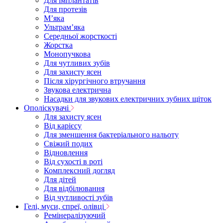
Для імплантатів
Для протезів
Мʼяка
Ультрамʼяка
Середньої жорсткості
Жорстка
Монопучкова
Для чутливих зубів
Для захисту ясен
Після хірургічного втручання
Звукова електрична
Насадки для звукових електричних зубних щіток
Ополіскувачі
Для захисту ясен
Від карієсу
Для зменшення бактеріального нальоту
Свіжий подих
Відновлення
Від сухості в роті
Комплексний догляд
Для дітей
Для відбілювання
Від чутливості зубів
Гелі, муси, спреї, олівці
Ремінералізуючий