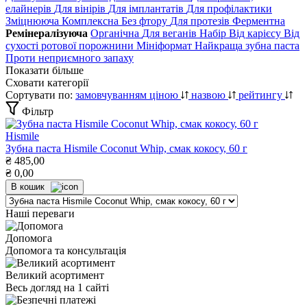
елайнерів
Для вінірів
Для імплантатів
Для профілактики
Зміцнююча
Комплексна
Без фтору
Для протезів
Ферментна
Ремінералізуюча
Органічна
Для веганів
Набір
Від карієсу
Від
сухості ротової порожнини
Мініформат
Найкраща зубна паста
Проти неприємного запаху
Показати більше
Сховати категорії
Сортувати по:
замовчуванням
ціною
назвою
рейтингу
Фільтр
Hismile
Зубна паста Hismile Coconut Whip, смак кокосу, 60 г
₴
485,00
₴
0,00
В кошик
Наші переваги
Допомога
Допомога та консультація
Великий асортимент
Весь догляд на 1 сайті