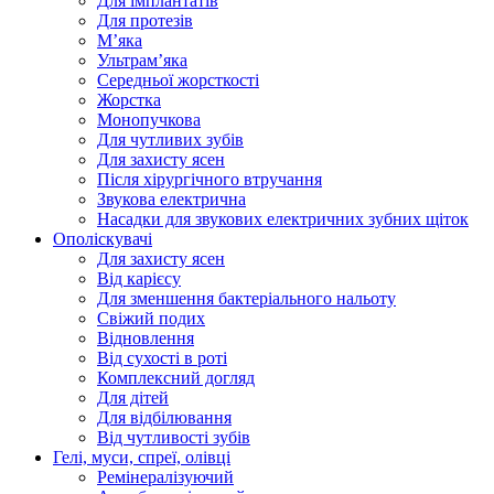
Для імплантатів
Для протезів
Мʼяка
Ультрамʼяка
Середньої жорсткості
Жорстка
Монопучкова
Для чутливих зубів
Для захисту ясен
Після хірургічного втручання
Звукова електрична
Насадки для звукових електричних зубних щіток
Ополіскувачі
Для захисту ясен
Від карієсу
Для зменшення бактеріального нальоту
Свіжий подих
Відновлення
Від сухості в роті
Комплексний догляд
Для дітей
Для відбілювання
Від чутливості зубів
Гелі, муси, спреї, олівці
Ремінералізуючий