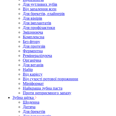
Для чутливих зубів
Від запалення ясен
Для брекетів, елайнерів
Для вінірів
Для імплантатів
Для профілактики
Зміцнююча
Комплексна
Без фтору
Для протезів
Ферментна
Ремінералізуюча
Органічна
Для веганів
Набір
Від карієсу
Від сухості ротової порожнини
Мініформат
Найкраща зубна паста
Проти неприємного запаху
Зубна щітка
Щоденна
Дитяча
Для брекетів