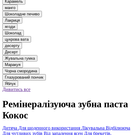
Карамель
манго
Шоколадне печиво
Лакриця
ягоди
Шоколад
цукрова вата
десерту
Десерт
Жувальна гумка
Маракуя
Чорна смородина
Глазурований пончик
Яблук
Дивитись все
Ремінералізуюча зубна паста
Кокос
Дитяча
Для щоденного використання
Лікувальна
Відбілююча
Для чутливих зубів
Від запалення ясен
Для брекетів,