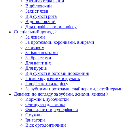
Антибактеріальний
Відбілюючий
Захист ясен
Від сухості рота
Відновлюючий
Для профілактики карієсу
Спеціальний догляд
За яснами
За протезами, коронками, вінірами
За язиком
За імплантатами
За брекетами
Для вагітних
Для курців
Від сухості в ротовій порожнині
Після хірургічних втручань
Профілактика карієсу
За зубними протезами, елайнерами, ретейнерами
Девайси по догляду за зубами, яснами, язиком
Йоржики, зубочистки
Очищувач для язика
Флоси, нитки, суперфлоси
Смужки
Іригатори
Віск ортодонтичний