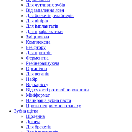
Для чутливих зубів
Від запалення ясен
Для брекетів, елайнерів
Для вінірів
Для імплантатів
Для профілактики
Зміцнююча
Комплексна
Без фтору
Для протезів
Ферментна
Ремінералізуюча
Органічна
Для веганів
Набір
Від карієсу
Від сухості ротової порожнини
Мініформат
Найкраща зубна паста
Проти неприємного запаху
Зубна щітка
Щоденна
Дитяча
Для брекетів