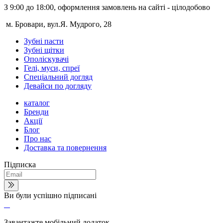
З 9:00 до 18:00, оформлення замовлень на сайті - цілодобово
м. Бровари, вул.Я. Мудрого, 28
Зубні пасти
Зубні щітки
Ополіскувачі
Гелі, муси, спреї
Спеціальний догляд
Девайси по догляду
каталог
Бренди
Акції
Блог
Про нас
Доставка та повернення
Підписка
Ви були успішно підписані
Завантажте мобільний додаток