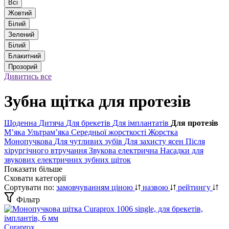
Всі
Жовтий
Білий
Зелений
Білий
Блакитний
Прозорий
Дивитись все
Зубна щітка для протезів
Щоденна
Дитяча
Для брекетів
Для імплантатів
Для протезів
Мʼяка
Ультрамʼяка
Середньої жорсткості
Жорстка
Монопучкова
Для чутливих зубів
Для захисту ясен
Після
хірургічного втручання
Звукова електрична
Насадки для
звукових електричних зубних щіток
Показати більше
Сховати категорії
Сортувати по:
замовчуванням
ціною
назвою
рейтингу
Фільтр
Curaprox