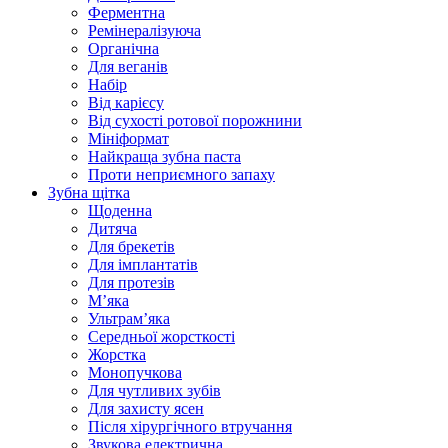
Ферментна
Ремінералізуюча
Органічна
Для веганів
Набір
Від карієсу
Від сухості ротової порожнини
Мініформат
Найкраща зубна паста
Проти неприємного запаху
Зубна щітка
Щоденна
Дитяча
Для брекетів
Для імплантатів
Для протезів
Мʼяка
Ультрамʼяка
Середньої жорсткості
Жорстка
Монопучкова
Для чутливих зубів
Для захисту ясен
Після хірургічного втручання
Звукова електрична