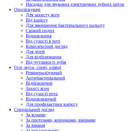
Насадки для звукових електричних зубних щіток
Ополіскувачі
Для захисту ясен
Від карієсу
Для зменшення бактеріального нальоту
Свіжий подих
Відновлення
Від сухості в роті
Комплексний догляд
Для дітей
Для відбілювання
Від чутливості зубів
Гелі, муси, спреї, олівці
Ремінералізуючий
Антибактеріальний
Відбілюючий
Захист ясен
Від сухості рота
Відновлюючий
Для профілактики карієсу
Спеціальний догляд
За яснами
За протезами, коронками, вінірами
За язиком
За імплантатами