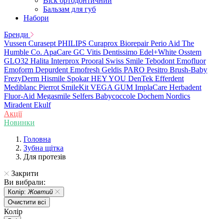
Віск ортодонтичний
Бальзам для губ
Набори
Бренди
Vussen
Curasept
PHILIPS
Curaprox
Biorepair
Perio Aid
The
Humble Co.
ApaCare
GC
Vitis
Dentissimo
Edel+White
Osstem
GLO32
Halita
Interprox
Prooral
Swiss Smile
Tebodont
Emofluor
Emoform
Depurdent
Emofresh
Geldis
PARO
Pesitro
Brush-Baby
FrezyDerm
Hismile
Spokar
HEY YOU
DenTek
Efferdent
Mediblanc
Pierrot
SmileKit
VEGA
GUM
ImplaCare
Herbadent
Fluor-Aid
Megasmile
Selfers
Babycoccole
Dochem
Nordics
Miradent
Ekulf
Акції
Новинки
Головна
Зубна щітка
Для протезів
Закрити
Ви вибрали:
Колір:
Жовтий
Очистити всі
Колір