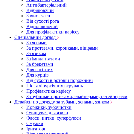
Антибактеріальний
Відбілюючий
Захист ясен
Від сухості рота
Відновлюючий
Для профілактики карієсу
Спеціальний догляд
За яснами
За протезами, коронками, вінірами
За язиком
За імплантатами
За брекетами
Для вагітних
Для курців
Від сухості в ротовій порожнині
Після хірургічних втручань
Профілактика карієсу
За зубними протезами, елайнерами, ретейнерами
Девайси по догляду за зубами, яснами, язиком
Йоржики, зубочистки
Очищувач для язика
Флоси, нитки, суперфлоси
Смужки
Іригатори