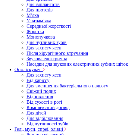
Для імплантатів
Для протезів
Мʼяка
Ультрамʼяка
Середньої жорсткості
Жорстка
Монопучкова
Для чутливих зубів
Для захисту ясен
Після хірургічного втручання
Звукова електрична
Насадки для звукових електричних зубних щіток
Ополіскувачі
Для захисту ясен
Від карієсу
Для зменшення бактеріального нальоту
Свіжий подих
Відновлення
Від сухості в роті
Комплексний догляд
Для дітей
Для відбілювання
Від чутливості зубів
Гелі, муси, спреї, олівці
Ремінералізуючий