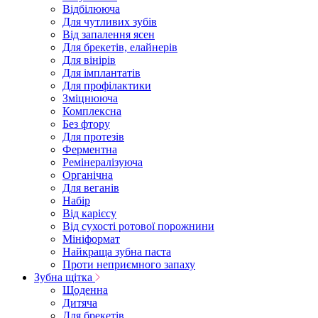
Відбілююча
Для чутливих зубів
Від запалення ясен
Для брекетів, елайнерів
Для вінірів
Для імплантатів
Для профілактики
Зміцнююча
Комплексна
Без фтору
Для протезів
Ферментна
Ремінералізуюча
Органічна
Для веганів
Набір
Від карієсу
Від сухості ротової порожнини
Мініформат
Найкраща зубна паста
Проти неприємного запаху
Зубна щітка
Щоденна
Дитяча
Для брекетів