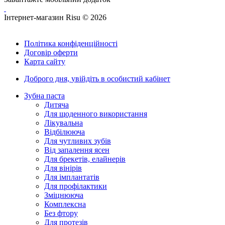
Інтернет-магазин Risu © 2026
Політика конфіденційності
Договір оферти
Карта сайту
Доброго дня,
увійдіть в особистий кабінет
Зубна паста
Дитяча
Для щоденного використання
Лікувальна
Відбілююча
Для чутливих зубів
Від запалення ясен
Для брекетів, елайнерів
Для вінірів
Для імплантатів
Для профілактики
Зміцнююча
Комплексна
Без фтору
Для протезів