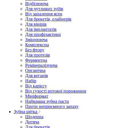
Відбілююча
Для чутливих зубів
Від запалення ясен
Для брекетів, елайнерів
Для вінірів
Для імплантатів
Для профілактики
Зміцнююча
Комплексна
Без фтору
Для протезів
Ферментна
Ремінералізуюча
Органічна
Для веганів
Набір
Від карієсу
Від сухості ротової порожнини
Мініформат
Найкраща зубна паста
Проти неприємного запаху
Зубна щітка
Щоденна
Дитяча
Для брекетів