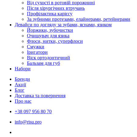
Від сухості в ротовій порожнині
Після хірургічних втручань
Профілактика карієсу
За зубними протезами, елайнерами, ретейнерами
Девайси по догляду за зубами, яснами, язиком
Йоржики, зубочистки
Очищувач для язика
Флоси, нитки, суперфлоси
Смужки
Іригатори
Віск ортодонтичний
Бальзам для губ
Набори
Бренди
Акції
Блог
Доставка та повернення
Про нас
+38 097 956 80 70
info@risu.pro