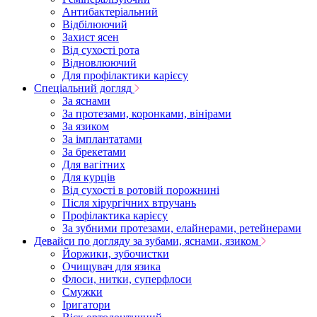
Антибактеріальний
Відбілюючий
Захист ясен
Від сухості рота
Відновлюючий
Для профілактики карієсу
Спеціальний догляд
За яснами
За протезами, коронками, вінірами
За язиком
За імплантатами
За брекетами
Для вагітних
Для курців
Від сухості в ротовій порожнині
Після хірургічних втручань
Профілактика карієсу
За зубними протезами, елайнерами, ретейнерами
Девайси по догляду за зубами, яснами, язиком
Йоржики, зубочистки
Очищувач для язика
Флоси, нитки, суперфлоси
Смужки
Іригатори