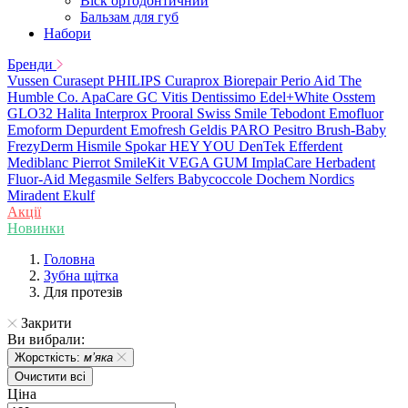
Віск ортодонтичний
Бальзам для губ
Набори
Бренди
Vussen
Curasept
PHILIPS
Curaprox
Biorepair
Perio Aid
The
Humble Co.
ApaCare
GC
Vitis
Dentissimo
Edel+White
Osstem
GLO32
Halita
Interprox
Prooral
Swiss Smile
Tebodont
Emofluor
Emoform
Depurdent
Emofresh
Geldis
PARO
Pesitro
Brush-Baby
FrezyDerm
Hismile
Spokar
HEY YOU
DenTek
Efferdent
Mediblanc
Pierrot
SmileKit
VEGA
GUM
ImplaCare
Herbadent
Fluor-Aid
Megasmile
Selfers
Babycoccole
Dochem
Nordics
Miradent
Ekulf
Акції
Новинки
Головна
Зубна щітка
Для протезів
Закрити
Ви вибрали:
Жорсткість:
мʼяка
Очистити всі
Ціна