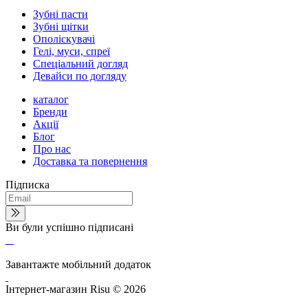
Зубні пасти
Зубні щітки
Ополіскувачі
Гелі, муси, спреї
Спеціальний догляд
Девайси по догляду
каталог
Бренди
Акції
Блог
Про нас
Доставка та повернення
Підписка
Ви були успішно підписані
Завантажте мобільний додаток
Інтернет-магазин Risu © 2026