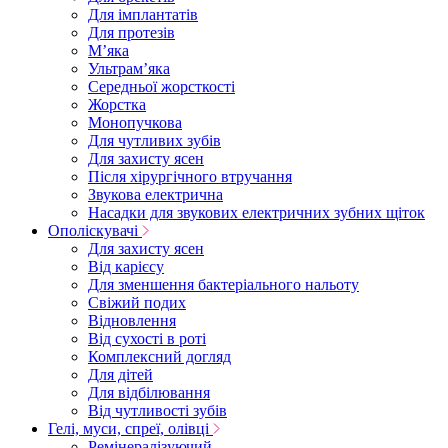
Для імплантатів
Для протезів
Мʼяка
Ультрамʼяка
Середньої жорсткості
Жорстка
Монопучкова
Для чутливих зубів
Для захисту ясен
Після хірургічного втручання
Звукова електрична
Насадки для звукових електричних зубних щіток
Ополіскувачі
Для захисту ясен
Від карієсу
Для зменшення бактеріального нальоту
Свіжий подих
Відновлення
Від сухості в роті
Комплексний догляд
Для дітей
Для відбілювання
Від чутливості зубів
Гелі, муси, спреї, олівці
Ремінералізуючий