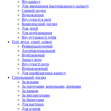
Від карієсу
Для зменшення бактеріального нальоту
Свіжий подих
Відновлення
Від сухості в роті
Комплексний догляд
Для дітей
Для відбілювання
Від чутливості зубів
Гелі, муси, спреї, олівці
Ремінералізуючий
Антибактеріальний
Відбілюючий
Захист ясен
Від сухості рота
Відновлюючий
Для профілактики карієсу
Спеціальний догляд
За яснами
За протезами, коронками, вінірами
За язиком
За імплантатами
За брекетами
Для вагітних
Для курців