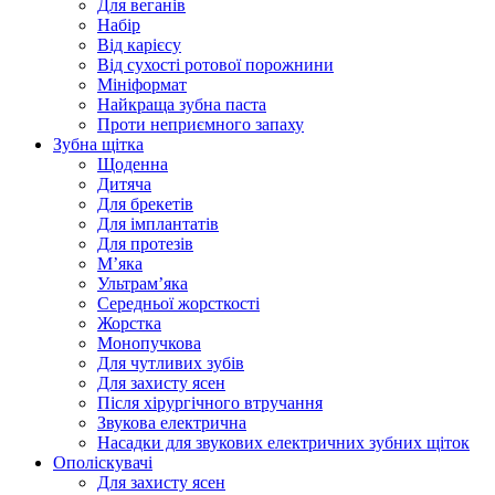
Для веганів
Набір
Від карієсу
Від сухості ротової порожнини
Мініформат
Найкраща зубна паста
Проти неприємного запаху
Зубна щітка
Щоденна
Дитяча
Для брекетів
Для імплантатів
Для протезів
Мʼяка
Ультрамʼяка
Середньої жорсткості
Жорстка
Монопучкова
Для чутливих зубів
Для захисту ясен
Після хірургічного втручання
Звукова електрична
Насадки для звукових електричних зубних щіток
Ополіскувачі
Для захисту ясен