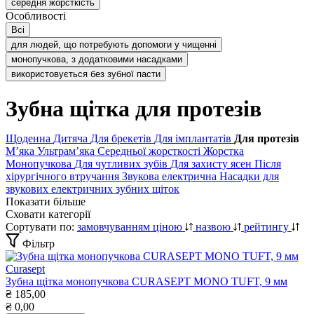
середня жорсткість
Особливості
Всі
для людей, що потребують допомоги у чищенні
монопучкова, з додатковими насадками
використовується без зубної пасти
Зубна щітка для протезів
Щоденна
Дитяча
Для брекетів
Для імплантатів
Для протезів
Мʼяка
Ультрамʼяка
Середньої жорсткості
Жорстка
Монопучкова
Для чутливих зубів
Для захисту ясен
Після
хірургічного втручання
Звукова електрична
Насадки для
звукових електричних зубних щіток
Показати більше
Сховати категорії
Сортувати по:
замовчуванням
ціною
назвою
рейтингу
Фільтр
Curasept
Зубна щітка монопучкова CURASEPT MONO TUFT, 9 мм
₴
185,00
₴
0,00