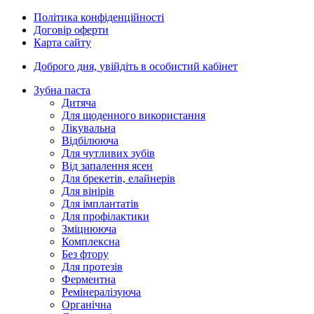
Політика конфіденційності
Договір оферти
Карта сайту
Доброго дня,
увійдіть в особистий кабінет
Зубна паста
Дитяча
Для щоденного використання
Лікувальна
Відбілююча
Для чутливих зубів
Від запалення ясен
Для брекетів, елайнерів
Для вінірів
Для імплантатів
Для профілактики
Зміцнююча
Комплексна
Без фтору
Для протезів
Ферментна
Ремінералізуюча
Органічна