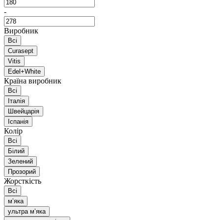
-
Виробник
Всі
Curasept
Vitis
Edel+White
Країна виробник
Всі
Італія
Швейцарія
Іспанія
Колір
Всі
Білий
Зелений
Прозорий
Жорсткість
Всі
мʼяка
ультра мʼяка