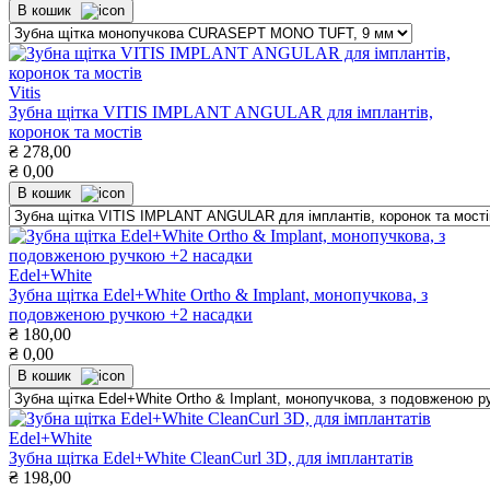
В кошик
Vitis
Зубна щітка VITIS IMPLANT ANGULAR для імплантів,
коронок та мостів
₴
278,00
₴
0,00
В кошик
Edel+White
Зубна щітка Edel+White Ortho & Implant, монопучкова, з
подовженою ручкою +2 насадки
₴
180,00
₴
0,00
В кошик
Edel+White
Зубна щітка Edel+White CleanCurl 3D, для імплантатів
₴
198,00