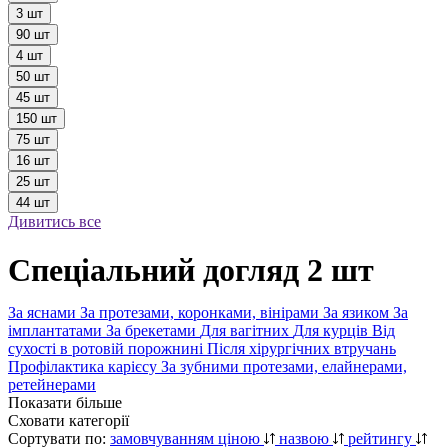
3 шт
90 шт
4 шт
50 шт
45 шт
150 шт
75 шт
16 шт
25 шт
44 шт
Дивитись все
Спеціальний догляд 2 шт
За яснами
За протезами, коронками, вінірами
За язиком
За
імплантатами
За брекетами
Для вагітних
Для курців
Від
сухості в ротовій порожнині
Після хірургічних втручань
Профілактика карієсу
За зубними протезами, елайнерами,
ретейнерами
Показати більше
Сховати категорії
Сортувати по:
замовчуванням
ціною
назвою
рейтингу