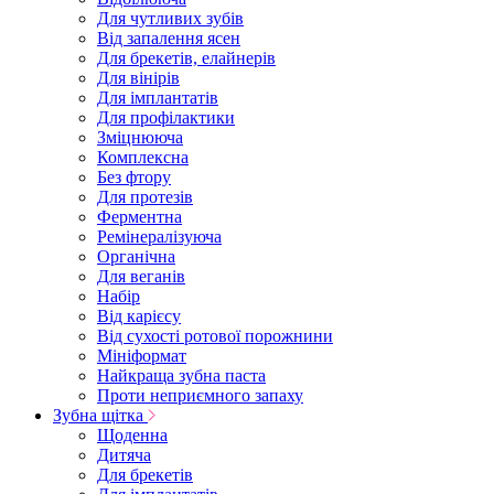
Для чутливих зубів
Від запалення ясен
Для брекетів, елайнерів
Для вінірів
Для імплантатів
Для профілактики
Зміцнююча
Комплексна
Без фтору
Для протезів
Ферментна
Ремінералізуюча
Органічна
Для веганів
Набір
Від карієсу
Від сухості ротової порожнини
Мініформат
Найкраща зубна паста
Проти неприємного запаху
Зубна щітка
Щоденна
Дитяча
Для брекетів