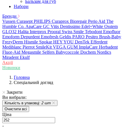
Бальзам для губ
Набори
Бренди
Vussen
Curasept
PHILIPS
Curaprox
Biorepair
Perio Aid
The
Humble Co.
ApaCare
GC
Vitis
Dentissimo
Edel+White
Osstem
GLO32
Halita
Interprox
Prooral
Swiss Smile
Tebodont
Emofluor
Emoform
Depurdent
Emofresh
Geldis
PARO
Pesitro
Brush-Baby
FrezyDerm
Hismile
Spokar
HEY YOU
DenTek
Efferdent
Mediblanc
Pierrot
SmileKit
VEGA
GUM
ImplaCare
Herbadent
Fluor-Aid
Megasmile
Selfers
Babycoccole
Dochem
Nordics
Miradent
Ekulf
Акції
Новинки
Головна
Спеціальний догляд
Закрити
Ви вибрали:
Кількість в упаковці:
2 шт
Очистити всі
Ціна
-