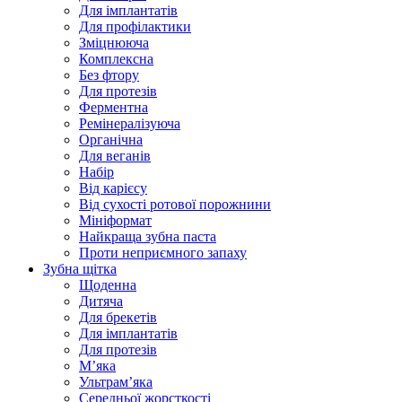
Для імплантатів
Для профілактики
Зміцнююча
Комплексна
Без фтору
Для протезів
Ферментна
Ремінералізуюча
Органічна
Для веганів
Набір
Від карієсу
Від сухості ротової порожнини
Мініформат
Найкраща зубна паста
Проти неприємного запаху
Зубна щітка
Щоденна
Дитяча
Для брекетів
Для імплантатів
Для протезів
Мʼяка
Ультрамʼяка
Середньої жорсткості