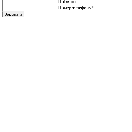
Прiзвище
Номер телефону*