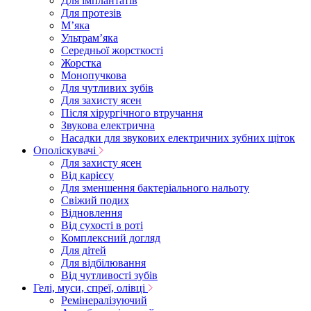
Для імплантатів
Для протезів
Мʼяка
Ультрамʼяка
Середньої жорсткості
Жорстка
Монопучкова
Для чутливих зубів
Для захисту ясен
Після хірургічного втручання
Звукова електрична
Насадки для звукових електричних зубних щіток
Ополіскувачі
Для захисту ясен
Від карієсу
Для зменшення бактеріального нальоту
Свіжий подих
Відновлення
Від сухості в роті
Комплексний догляд
Для дітей
Для відбілювання
Від чутливості зубів
Гелі, муси, спреї, олівці
Ремінералізуючий