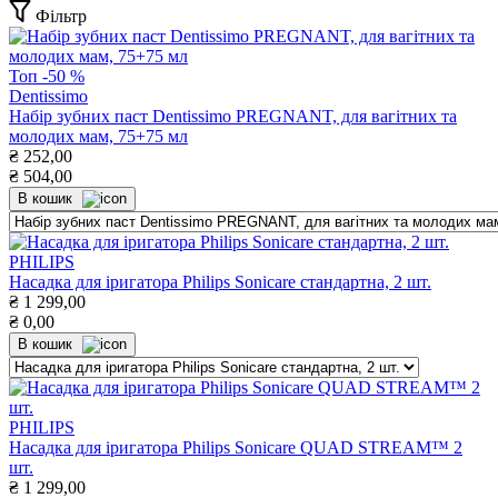
Фільтр
Топ
-50 %
Dentissimo
Набір зубних паст Dentissimo PREGNANT, для вагітних та
молодих мам, 75+75 мл
₴
252,00
₴
504,00
В кошик
PHILIPS
Насадка для іригатора Philips Sonicare стандартна, 2 шт.
₴
1 299,00
₴
0,00
В кошик
PHILIPS
Насадка для іригатора Philips Sonicare QUAD STREAM™ 2
шт.
₴
1 299,00