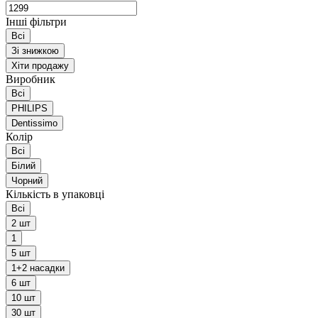
Інші фільтри
Всі
Зі знижкою
Хіти продажу
Виробник
Всі
PHILIPS
Dentissimo
Колір
Всі
Білий
Чорний
Кількість в упаковці
Всі
2 шт
1
5 шт
1+2 насадки
6 шт
10 шт
30 шт