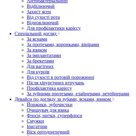
Антибактеріальний
Відбілюючий
Захист ясен
Від сухості рота
Відновлюючий
Для профілактики карієсу
Спеціальний догляд
За яснами
За протезами, коронками, вінірами
За язиком
За імплантатами
За брекетами
Для вагітних
Для курців
Від сухості в ротовій порожнині
Після хірургічних втручань
Профілактика карієсу
За зубними протезами, елайнерами, ретейнерами
Девайси по догляду за зубами, яснами, язиком
Йоржики, зубочистки
Очищувач для язика
Флоси, нитки, суперфлоси
Смужки
Іригатори
Віск ортодонтичний