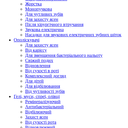
Жорстка
Монопучкова
Для чутливих зубів
Для захисту ясен
Після хірургічного втручання
Звукова електрична
Насадки для звукових електричних зубних щіток
Ополіскувачі
Для захисту ясен
Від карієсу
Для зменшення бактеріального нальоту
Свіжий подих
Відновлення
Від сухості в роті
Комплексний догляд
Для дітей
Для відбілювання
Від чутливості зубів
Гелі, муси, спреї, олівці
Ремінералізуючий
Антибактеріальний
Відбілюючий
Захист ясен
Від сухості рота
Відновлюючий