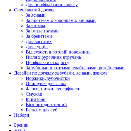
Для профілактики карієсу
Спеціальний догляд
За яснами
За протезами, коронками, вінірами
За язиком
За імплантатами
За брекетами
Для вагітних
Для курців
Від сухості в ротовій порожнині
Після хірургічних втручань
Профілактика карієсу
За зубними протезами, елайнерами, ретейнерами
Девайси по догляду за зубами, яснами, язиком
Йоржики, зубочистки
Очищувач для язика
Флоси, нитки, суперфлоси
Смужки
Іригатори
Віск ортодонтичний
Бальзам для губ
Набори
Бренди
Акції