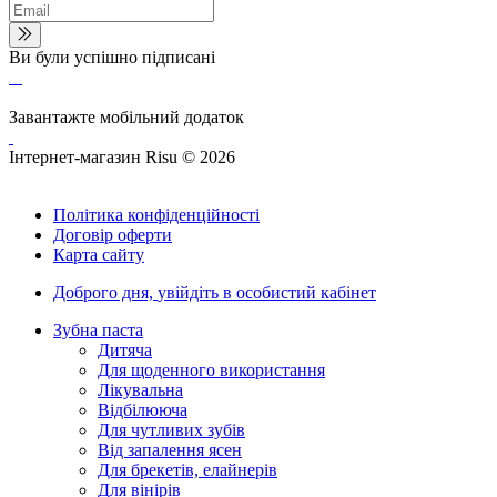
Ви були успішно підписані
Завантажте мобільний додаток
Інтернет-магазин Risu © 2026
Політика конфіденційності
Договір оферти
Карта сайту
Доброго дня,
увійдіть в особистий кабінет
Зубна паста
Дитяча
Для щоденного використання
Лікувальна
Відбілююча
Для чутливих зубів
Від запалення ясен
Для брекетів, елайнерів
Для вінірів